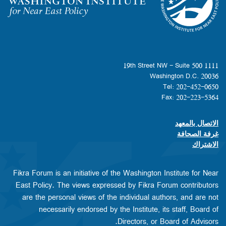
Homepage
1111 19th Street NW - Suite 500
Washington D.C. 20036
Tel: 202-452-0650
Fax: 202-223-5364
الاتصال بالمعهد
Footer contact links
غرفة الصحافة
الاشتراك
Fikra Forum is an initiative of the Washington Institute for Near
East Policy. The views expressed by Fikra Forum contributors
are the personal views of the individual authors, and are not
necessarily endorsed by the Institute, its staff, Board of
Directors, or Board of Advisors.​​