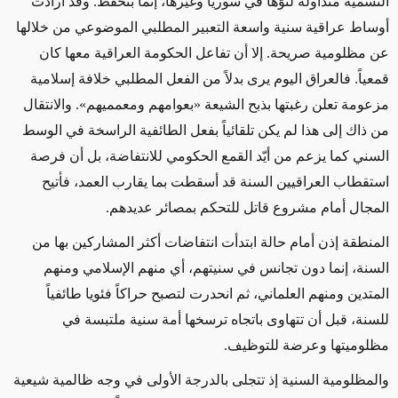
التسمية متداولة لتوّها في سوريا وغيرها، إنما بتحفظ. وقد أرادت
أوساط عراقية سنية واسعة التعبير المطلبي الموضوعي من خلالها
عن مظلومية صريحة. إلا أن تفاعل الحكومة العراقية معها كان
قمعياً. فالعراق اليوم يرى بدلاً من الفعل المطلبي خلافة إسلامية
مزعومة تعلن رغبتها بذبح الشيعة «بعوامهم ومعمميهم». والانتقال
من ذاك إلى هذا لم يكن تلقائياً بفعل الطائفية الراسخة في الوسط
السني كما يزعم من أيّد القمع الحكومي للانتفاضة، بل أن فرصة
استقطاب العراقيين السنة قد أسقطت بما يقارب العمد، فأتيح
المجال أمام مشروع قاتل للتحكم بمصائر عديدهم
.
المنطقة إذن أمام حالة ابتدأت انتفاضات أكثر المشاركين بها من
السنة، إنما دون تجانس في سنيتهم، أي منهم الإسلامي ومنهم
المتدين ومنهم العلماني، ثم انحدرت لتصبح حراكاً فئويا طائفياً
للسنة، قبل أن تتهاوى باتجاه ترسخها أمة سنية ملتبسة في
مظلوميتها وعرضة للتوظيف
.
والمظلومية السنية إذ تتجلى بالدرجة الأولى في وجه ظالمية شيعية