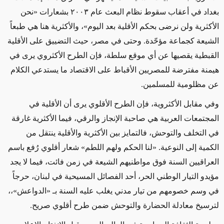
بغداد في أعقاب سقوط نظام البعث عام ٢٠٠٣ بشعارات «نحن
الأكثرية ولن نرضى بحكم الأقلية بعد اليوم»، والأكثرية هنا هي طبعاً
الشيعة كجماعة مؤحّدة. وحتى في مصر، حيث التضييق على الأقلية
القبطية يقصيها عن أي موقع سلطة، فإن الطرح الأكثروي يرى في
هيمنة مفترضة للمصريين الأقباط على الاقتصاد ما يستدعي الكلام
عن مظلومية للمسلمين
.
وفي مقابل الأكثروية، فإن الطرح الأقلوي يرى أن الأقلية في
المجتمعات العربية هي صاحبة الإنجاز والرقي، فيما الأكثرية غارقة
في التخلف والتوحش، فالتمايز بين الأكثرية والأقلية ينتقل من
الكمية إلى النوعية. «لنا الحكم ولهم اللطم» شعار أقلوي رُفع باسم
العراقيين السنة فوق مواطنيهم الشيعة في زمن فائت، فيما لا يجد
مؤيدو التيار الوطني الحر، أحد الفصائل المسيحية في لبنان، حرجاً
في وسم خصومهم من تيار مدني يغلب عليه السنة بـ «الدواعش»،،
لترسيخ معادلة الحضارة والتوحش ضمن طرح أقلوي صريح
.