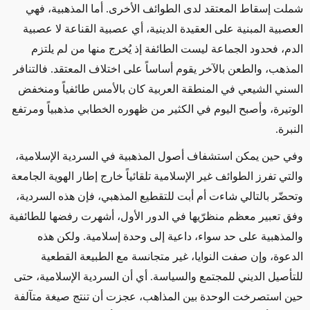
شملت إسقاط المعتقد لدى الطوائف الأخرى. أما المذهبية، فهي
العصبية المبنية على العقيدة الدينية، أي عصبية القناعة لا عصبية
الدم، فحدود الجماعة ليست الطائفة إذ يُخرج منها من لم يلتزم
المذهب، والطعن بالآخر يقوم أساساً على اختلاف المعتقد. فالتنافر
السني الشيعي في المنطقة العربية كان بالأمس طائفياً ومنخفض
الوتيرة، وأصبح اليوم في الكثير من ظهوره الخطابي مذهبياً ومرتفع
النبرة
.
وفي حين يمكن استشفاف أصول المذهبية في السردية الإسلامية،
والتي تفرز الطوائف غير الإسلامية تلقائياً خارج إطار الهوية الجامعة
وتحضّر بالتالي شاءت أم أبت للتقطيع المذهبي، فإن هذه السردية،
وفق تعبير معظم منظرّيها في الدور الأول، أشهرت رفضها للطائفية
والمذهبية على حد سواء، داعية إلى وحدة إسلامية. ولكن هذه
الدعوة، وإن صفت النوايا، غير متجانسة مع الطبيعة القطعية
للتأصيل الديني للمجتمع والسياسة. أي أن السردية الإسلامية، حتى
حين استصرخت الوحدة بين المذاهب، عجزت أن تنتج صيغة متآلفة