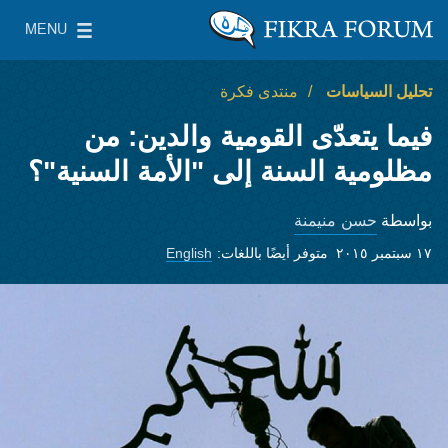
Skip to main content
MENU
معهد واشنطن لسياسات الشرق الأدنى
le Main Menu
تحليل السياسات
منتدى فكرة
فيما يتعدّى القومية والدين: من
مظلومية السنة إلى "الأمة السنية"؟
حسن منيمنة
بواسطة
١٧ سبتمبر ٢٠١٥
متوفر أيضًا باللغات:
English