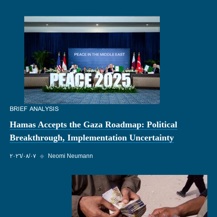
BRIEF ANALYSIS
Hamas Accepts the Gaza Roadmap: Political
Breakthrough, Implementation Uncertainty
Neomi Neumann
◆
٠٧‏/٠٨‏/٢٠٢٦