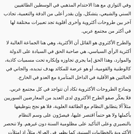
وفي التوازي مع هذا الاحتدام المذهبي في الوسطين الطائفيين
السني والشيعي، يتشكل، وإن بقدر أعلى من الدقة والتعمية، تجاذب
آخر بين طروحات أكثروية وأخرى أقلوية تجد تعبيرات مختلفة لها
في أكثر من مجتمع عربي
.
والطرح الأكثروي هو القائل أن الأكثرية، وهي هنا الجماعة الغالبة لا
أكثرية الرأي السياسي، هي صاحبة الحق في السيادة على الدولة
والموارد، وهذا الحق إما يجري تجاوزه وإنكاره تحت مسميات كاذبة،
كالوطنية والقومية، أو هو عرضة للمكائد بهدف تبديده، والجاني في
الحالتين هو الأقلية في الداخل المتآمرة مع العدو في الخارج
.
ونماذج الطروحات الأكثروية تكاد أن تتواجد في كل مجتمع عربي.
فلا يعكّر صفو الطرح الأكثروي لدى العديد من المعارضين السوريين
مثلاً ألا يتطابق النظام مع الطائفة العلوية، فلا هو نجح بتوظيفها
بأكملها ولا هو حتماً اقتصر عليها، فيصرّون على وسم النظام
بالنصيري وعلى التأكيد على مظلومية السنة دون غيرهم. ولا تنحصر
الأكثروية بالخطابيات السنية، كما يظهر في العراق مثلاً، إذ امتلأت