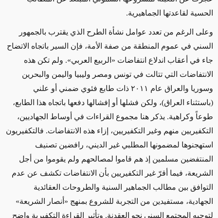
الحسية لقاعدتها الجماهيرية
.
وعلى الرغم من تعدد عوامل نشأة الطرح الذي يقترب بالجمهور
السني في عموم المنطقة من صفة الأمة، فإن السير باتجاه الاتضاح
جاء في أعقاب اندلاع انتفاضات «الربيع العربي». ولم تكن هذه
الانتفاضات التي تتالت في تونس ومصر وليبيا واليمن والبحرين
وسوريا والعراق عام ٢٠١١ ذات طابع فئوي ضمني أو علني
(باستثناء العراق)، ولكن فشلها أو إفشالها دفعها باتجاه هذا الطابع،
طوعاً وكراهية. يذكر هنا مجموع القراءات في أوساط الجهاديين،
التكفيريين منهم وغير التكفيريين، إزاء هذه الانتفاضات. فالتكفيريون
استهجنوها لمضمونها المطلبي غير الديني، رافضين تصنيف
المنتفضين مسلمين إذ هم قاموا لمصالحهم ولم يقوموا من أجل
الشريعة، فيما أقرّ غير التكفيريين بأن الانتفاضات تكشف عن عدم
التوافق بين مطالب الجماهير السنية والطروحات العقائدية
الجهادية، مستفيدين من التجربة للشروع بمنهج «أنصار الشريعة»
لتوجيه المجتمع السني نحو العقدنة. وتأثير القراءة التكفيرية واضح