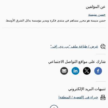
عن المؤلفين
حسن منيمنة
حسن منيمنة هو محرر مساهم في منتدى فكرة ومدير مؤسسة بدائل الشرق الأوسط.
عرض / طباعة ملف "پي. دي. إف."
شارك على مواقع التواصل الاجتماعي
تنبيهات البريد الإلكتروني
خبراء في [القضية / المنطقة]