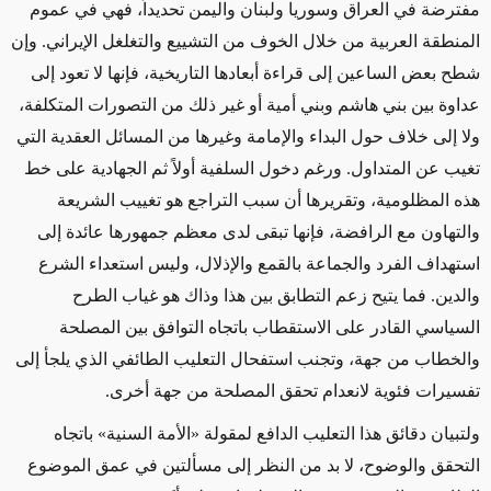
مفترضة في العراق وسوريا ولبنان واليمن تحديداً، فهي في عموم
المنطقة العربية من خلال الخوف من التشييع والتغلغل الإيراني. وإن
شطح بعض الساعين إلى قراءة أبعادها التاريخية، فإنها لا تعود إلى
عداوة بين بني هاشم وبني أمية أو غير ذلك من التصورات المتكلفة،
ولا إلى خلاف حول البداء والإمامة وغيرها من المسائل العقدية التي
تغيب عن المتداول. ورغم دخول السلفية أولاً ثم الجهادية على خط
هذه المظلومية، وتقريرها أن سبب التراجع هو تغييب الشريعة
والتهاون مع الرافضة، فإنها تبقى لدى معظم جمهورها عائدة إلى
استهداف الفرد والجماعة بالقمع والإذلال، وليس استعداء الشرع
والدين. فما يتيح زعم التطابق بين هذا وذاك هو غياب الطرح
السياسي القادر على الاستقطاب باتجاه التوافق بين المصلحة
والخطاب من جهة، وتجنب استفحال التعليب الطائفي الذي يلجأ إلى
تفسيرات فئوية لانعدام تحقق المصلحة من جهة أخرى
.
ولتبيان دقائق هذا التعليب الدافع لمقولة «الأمة السنية» باتجاه
التحقق والوضوح، لا بد من النظر إلى مسألتين في عمق الموضوع