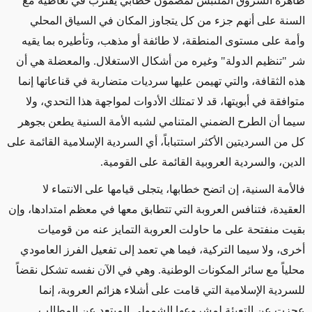
ظاهرة الشروق الملتبس لمضمون خطابي يقترب في تعاطيه مع
السنة على أنهم جزء من كل يتجاوز المكان في السياق المحلي
وأمة على مستوى المنطقة، لا طائفة أو مذهب، وتأطيره بما يقيه
شر "تنظيم الدولة" وغيره من أشكال الاستغلال. والمعضلة هي أن
هذه الثقافة، والتي تهيمن عليها سرديات متضاربة في قناعاتها إنما
متوافقة في أبويتها، قد لا تمتلك الأدوات لمواجهة هذا التحدي، ولا
سيما أن الطرح الضمني المتنامي لشبه الأمة السنية يطعن بجوهر
كل من السرديتين الأكثر استتباباً، أي السردية الإسلامية القائمة على
الدين، والسردية العروبية القائمة على القومية
.
فالأمة السنية، إن اتضح خطابها، يتجلى قيامها على الانتماء لا
العقيدة، فتنافس العروبة التي تتطابق معها في معظم امتدادها، وإن
بقيت منفتحة على ما حاولت العروبة التمايز عنه من قوميات
أخرى، ولا سيما التركية، فيما هي تعمد إلى تفعيل الفرز العامودي
محلياً مع سائر المكونات الوطنية. وهي في الآن نفسه تشكل نقضاً
للسردية الإسلامية التي قامت على أشلاء هزائم العروبة، إنما
عجزت عن التعبئة لمشروعها الشمولي المبتعد عن المطالب