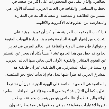
الطائفي، والذي يبقى من المحظورات على أكثر من صعيد في
الخطاب السياسي والثقافة في العالم العربي: المسألة الأولى هي
التمييز بين الطائفية والمذهبية، والمسألة الثانية هي المقارنة
والمعارضة بين الطروحات الأكثروية والأقلوية
.
فإذا كانت المجتمعات العربية، شأنها كشأن غيرها، مبنية على
التجاذب بين إشهار الهوية الجامعة وتعزيزها، وإدارة الهويات الفئوية
واحتوائها، فإن فشل الدولة والثقافة في العالم العربي في تعزيز
الجامع قد جعل من هذا الجامع غشاءاً هشاً يكاد أن يعجز عن التستير
عن الفئوي المتناثر. والفئوية الأولى التي يعاني منها العالم العربي،
ولا سيما في شقّه المشرقي، هي الطائفية. غير أن طائفية هذا
المشرق العربي قد طرأ عليها تبدل هام إذ بدأت تجنح نحو المذهبية
.
والطائفية هي العصبية القائمة على الهوية الدينية، دون أن تشترط
التديّن، كما أن التديّن قد لا يقتضي العصبية (إلا في القراءات السلفية
للولاء والبراء طبعاً). فالطائفي هو من يتمسك بجماعته ويطعن
بغيرها لاعتبارات متفاوتة تبدو في معظمها عرضية وطارئة، وإن