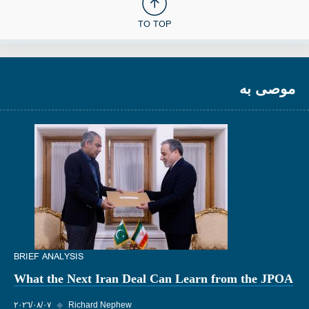
TO TOP
موصى به
BRIEF ANALYSIS
What the Next Iran Deal Can Learn from the JPOA
Richard Nephew
◆
٠٧‏/٠٨‏/٢٠٢٦