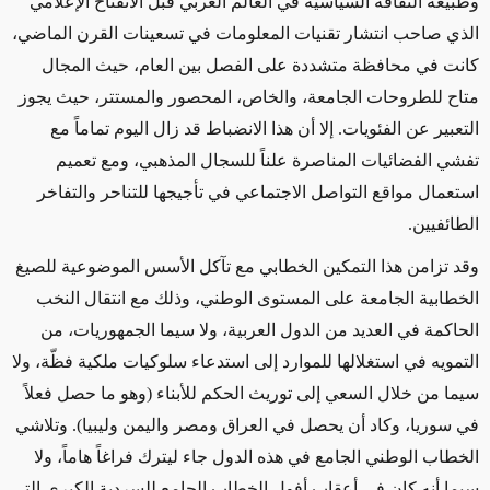
وطبيعة الثقافة السياسية في العالم العربي قبل الانفتاح الإعلامي
الذي صاحب انتشار تقنيات المعلومات في تسعينات القرن الماضي،
كانت في محافظة متشددة على الفصل بين العام، حيث المجال
متاح للطروحات الجامعة، والخاص، المحصور والمستتر، حيث يجوز
التعبير عن الفئويات. إلا أن هذا الانضباط قد زال اليوم تماماً مع
تفشي الفضائيات المناصرة علناً للسجال المذهبي، ومع تعميم
استعمال مواقع التواصل الاجتماعي في تأجيجها للتناحر والتفاخر
الطائفيين
.
وقد تزامن هذا التمكين الخطابي مع تآكل الأسس الموضوعية للصيغ
الخطابية الجامعة على المستوى الوطني، وذلك مع انتقال النخب
الحاكمة في العديد من الدول العربية، ولا سيما الجمهوريات، من
التمويه في استغلالها للموارد إلى استدعاء سلوكيات ملكية فظّة، ولا
سيما من خلال السعي إلى توريث الحكم للأبناء (وهو ما حصل فعلاً
في سوريا، وكاد أن يحصل في العراق ومصر واليمن وليبيا). وتلاشي
الخطاب الوطني الجامع في هذه الدول جاء ليترك فراغاً هاماً، ولا
سيما أنه كان في أعقاب أفول الخطاب الجامع للسردية الكبرى التي