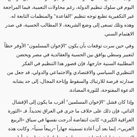
اليوم في سلوك تنظيم الدولة، رغم محاولات التعمية، فيما المراجعة
غير التكفيرية تطبع توجه تنظيم "القاعدة" والمنظمات التابعة له.
وهذه وتلك تسعى إلى وضع الشريعة، لا المطالب الحسية، في صدر
الاهتمام السني
.
وفي حين سرت توقعات بأن يكون "الإخوان المسلمون" الأوفر حظاً
لتعبير وسطي يوافق بين الحسية والعقائدية في مصر ويحضن
المطلبية السنية خارجها، فإن قصور هذا التنظيم في الفكر
التنظيري السياسي والاقتصادي والاجتماعي والدولي، قد جعل من
صدارته فرصة للارتباك والسقوط وإتاحة المجال، إلى حد يشابه
الدعوة المفتوحة، للثورة المضادة
.
وإذا كان فشل "الإخوان المسلمين" أقرب ما يكون إلى الإفشال
الذاتي، فإن ذلك على خلاف ما جرى في العراق تحديداً. فـ «الثورة
العراقية الكبرى» كانت انتفاضة أدرجت نفسها في سياق «الربيع
العربي»، إنما بعد أن أعادة تسميته جهاراً «ربيعاً سنياً». وكانت هذه