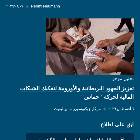
Neomi Neumann
◆
٠٧‏/٠٨‏/٢٠٢٦
تحليل موجز
تعزيز الجهود البريطانية والأوروبية لتفكيك الشبكات
المالية لحركة "حماس"
٦ أغسطس ٢٠٢٦
◆
مايكل جيكوبسون
ماثيو ليفيت
ابق على اطلاع