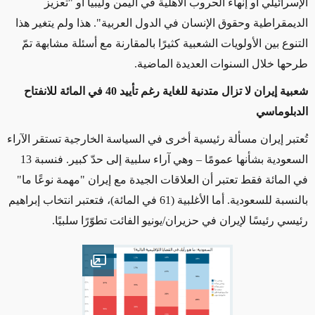
الإسرائيلي أو إنهاء الحروب الأهلية في اليمن وليبيا أو "تعزيز
الديمقراطية وحقوق الإنسان في الدول العربية". هذا ولم يتغير هذا
التنوع بين الأولويات الشعبية كثيرًا بالمقارنة مع أسئلة مشابهة تمّ
طرحها خلال السنوات العديدة الماضية.
شعبية إيران لا تزال متدنية للغاية رغم تأييد 40 في المائة للانفتاح
الدبلوماسي
تُعتبر إيران مسألة رئيسية أخرى في السياسة الخارجية تستقر الآراء
السعودية بشأنها عمومًا – وهي آراء سلبية إلى حدّ كبير. فنسبة 13
في المائة فقط تعتبر أن العلاقات الجيدة مع إيران "مهمة نوعًا ما"
بالنسبة للسعودية. أما الأغلبية (61 في المائة)، فتعتبر انتخاب إبراهيم
رئيسي رئيسًا لإيران في حزيران/يونيو الفائت تطوّرًا سلبيًا.
Open image