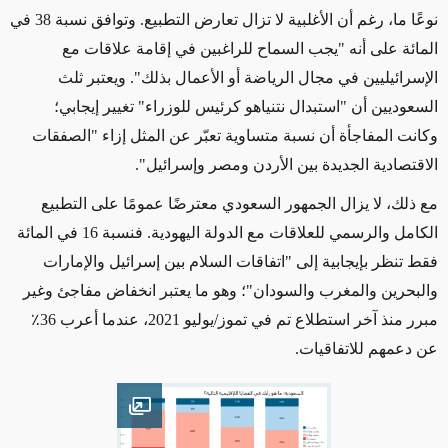
نوعًا ما، رغم أن الأغلبية لا تزال تعارض التطبيع. وتوافق نسبة 38 في
المائة على أنه "يجب السماح للراغبين في إقامة علاقات مع
الإسرائيليين في مجال الرياضة أو الأعمال بذلك". ويعتبر ثلث
السعوديين أن "استبدال نتنياهو كرئيس للوزراء" تغيير إيجابي؛
وكانت المفاجأة أن نسبة متساوية تعبّر عن المثل إزاء "الصفقات
الاقتصادية الجديدة بين الأردن ومصر وإسرائيل".
مع ذلك، لا يزال الجمهور السعودي معترضًا عمومًا على التطبيع
الكامل والرسمي للعلاقات مع الدولة اليهودية. فنسبة 16 في المائة
فقط تنظر بإيجابية إلى "اتفاقات السلام بين إسرائيل والإمارات
والبحرين والمغرب والسودان"؛
وهو ما يعتبر انخفاض مفاجئ وغير
مبرر منذ آخر استطلاع تم في تموز/يوليو 2021، عندما أعرب 36٪
عن دعمهم للاتفاقيات.
Open image