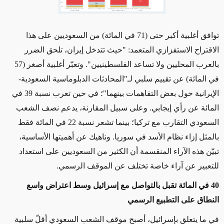
توافق أغلبية أكبر حتى (71 في المائة) من السعوديين على هذا
الاقتراح الاستفزازي المتعمد: "حيث تتدخل إيران، تلحق الضرر
بالعرب المحليين ولا تساعد الفلسطينيين". وتعبّر أغلبية أصغر (57
في المائة) عن تقييم سلبي لـ"المحادثات الدبلوماسية السعودية-
الإيرانية حول بعض التفاهمات بينهما"؛ في حين تعرب نسبة 39 في
المائة عن رأي إيجابي. وعلى سبيل المقارنة، يدعم نصف الشعب
السعودي التقارب مع تركيا؛ بينما تشعر نسبة 22 في المائة فقط
بالمثل إزاء نظام الأسد في سوريا. وناهيك عن أهميتها الأساسية،
تبيّن هذه الآراء المنقسمة أن الكثير من السعوديين على استعداد
للتعبير عن آراء خاصة تختلف عن الموقف الرسمي.
40 في المائة تقبل بالتواصل مع إسرائيل وسط اعتراض واسع
النطاق على التطبيع الرسمي
في ما يتعلق بإسرائيل، أصبح موقف الشعب السعودي أقلّ سلبية