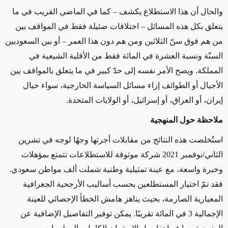
والحال أن هذا الاستطلاع يكشف – كما في الماضي القريب في ما
يتعلق بكل هذه المسائل – اختلافات ضئيلة فقط في المواقف بين
من هم فوق سنّ الثلاثين ومن هم دون هذا العمر – أو بين السعوديين
السنّة ونسبة العشرة في المائة فقط من الأقلية الشيعية في
المملكة. ويصح الأمر نفسه إلى حدّ كبير في ما يتعلق بالمواقف بين
الأجيال أو الطوائف إزاء مسائل السياسة الخارجية، سواء حيال
إيران، أو العراق، أو إسرائيل، أو الولايات المتحدة.
ملاحظة حول المنهجية
استُخلصت هذه النتائج من مقابلات أجرتها وجهًا لوجه في تشرين
الثاني/نوفمبر 2021 شركة موثوقة للاستطلاعات تتمتع بمؤهلات
وخبرة واسعة، مع عينة تمثيلية وطنية شملت ألف مواطن سعودي.
فقد تمّ اختيار المستطلعين بحسب أساليب الأرجحية الجغرافية
المعيارية الصارمة، بحيث يناهز هامش الخطأ الإحصائي للعينة
الإجمالية 3 في المائة تقريبًا. يمكن توفير التفاصيل الإضافية عن