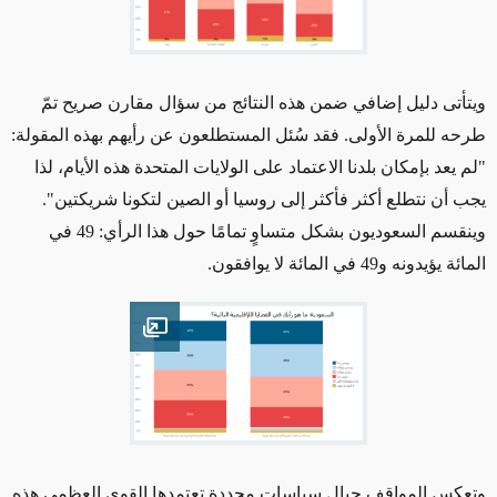
ويتأتى دليل إضافي ضمن هذه النتائج من سؤال مقارن صريح تمّ
طرحه للمرة الأولى. فقد سُئل المستطلعون عن رأيهم بهذه المقولة:
"لم يعد بإمكان بلدنا الاعتماد على الولايات المتحدة هذه الأيام، لذا
يجب أن نتطلع أكثر فأكثر إلى روسيا أو الصين لتكونا شريكتين".
وينقسم السعوديون بشكل متساوٍ تمامًا حول هذا الرأي: 49 في
المائة يؤيدونه و49 في المائة لا يوافقون.
Open image
وتعكس المواقف حيال سياسات محددة تعتمدها القوى العظمى هذه