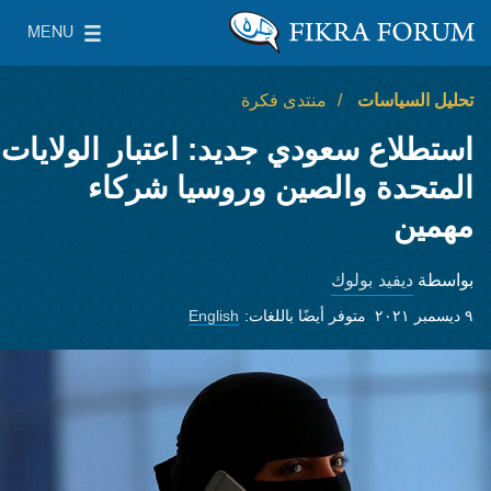
Skip to main content
MENU
معهد واشنطن لسياسات الشرق الأدنى
le Main Menu
تحليل السياسات
منتدى فكرة
استطلاع سعودي جديد: اعتبار الولايات
المتحدة والصين وروسيا شركاء
مهمين
ديفيد بولوك
بواسطة
٩ ديسمبر ٢٠٢١
متوفر أيضًا باللغات:
English