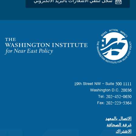
سجِّل لتلقي الاشعارات بالبريد الألكتروني
Homepage
1111 19th Street NW - Suite 500
Washington D.C. 20036
Tel: 202-452-0650
Fax: 202-223-5364
الاتصال بالمعهد
Footer contact links
غرفة الصحافة
الاشتراك