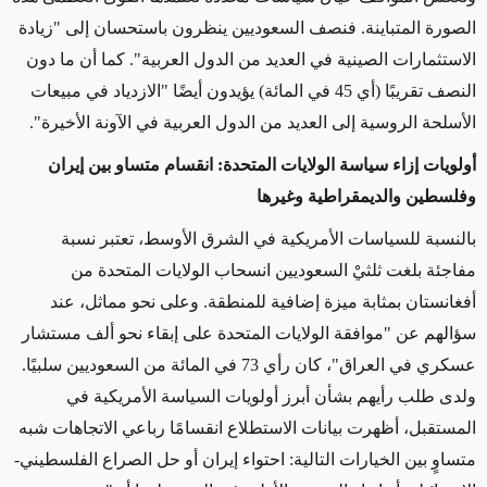
الصورة المتباينة. فنصف السعوديين ينظرون باستحسان إلى "زيادة
الاستثمارات الصينية في العديد من الدول العربية". كما أن ما دون
النصف تقريبًا (أي 45 في المائة) يؤيدون أيضًا "الازدياد في مبيعات
الأسلحة الروسية إلى العديد من الدول العربية في الآونة الأخيرة".
أولويات إزاء سياسة الولايات المتحدة: انقسام متساو بين إيران
وفلسطين والديمقراطية وغيرها
بالنسبة للسياسات الأمريكية في الشرق الأوسط، تعتبر نسبة
مفاجئة بلغت ثلثيْ السعوديين انسحاب الولايات المتحدة من
أفغانستان بمثابة ميزة إضافية للمنطقة. وعلى نحو مماثل، عند
سؤالهم عن "موافقة الولايات المتحدة على إبقاء نحو ألف مستشار
عسكري في العراق"، كان رأي 73 في المائة من السعوديين سلبيًا.
ولدى طلب رأيهم بشأن أبرز أولويات السياسة الأمريكية في
المستقبل، أظهرت بيانات الاستطلاع انقسامًا رباعي الاتجاهات شبه
متساوٍ بين الخيارات التالية: احتواء إيران أو حل الصراع الفلسطيني-