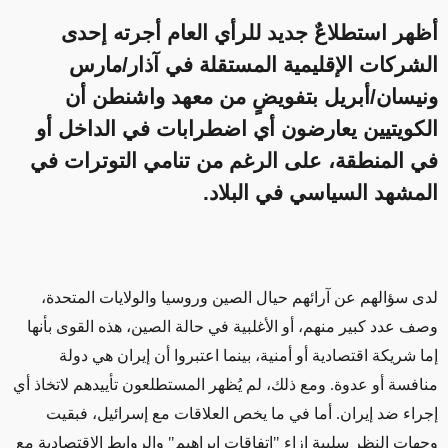
أظهر استطلاعٌ جديد للرأي العام أجرته إحدى
الشركات الإقليمية المستقلة في آذار/مارس
ونيسان/أبريل بتفويضٍ من معهد واشنطن أن
الكويتيين يعارضون أي اضطرابات في الداخل أو
في المنطقة، على الرغم من تنامي التوترات في
المشهد السياسي في البلاد.
لدى سؤالهم عن آرائهم حيال الصين وروسيا والولايات المتحدة،
وصف عدد كبير منهم، أو الأغلبية في حالة الصين، هذه القوى بأنها
إما شريكة اقتصادية أو أمنية، بينما اعتبروا أن إيران هي دولة
منافسة أو عدوة. ومع ذلك، لم يُظهر المستطلعون تأييدهم لاتخاذ أي
إجراء ضد إيران. أما في ما يخص العلاقات مع إسرائيل، فبقيت
وجهات النظر سلبية إزاء "اتفاقات إبراهيم" والروابط الاقتصادية مع