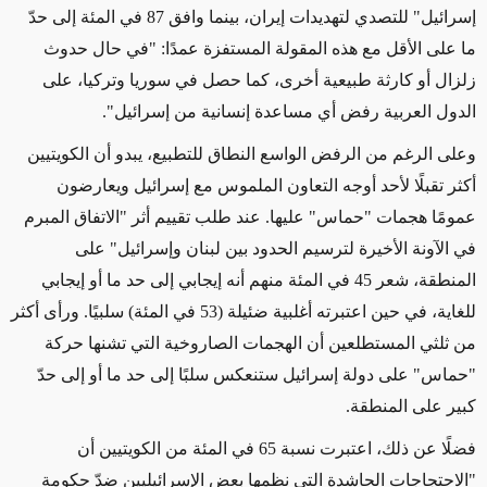
إسرائيل" للتصدي لتهديدات إيران، بينما وافق 87 في المئة إلى حدّ
ما على الأقل مع هذه المقولة المستفزة عمدًا: "في حال حدوث
زلزال أو كارثة طبيعية أخرى، كما حصل في سوريا وتركيا، على
الدول العربية رفض أي مساعدة إنسانية من إسرائيل".
وعلى الرغم من الرفض الواسع النطاق للتطبيع، يبدو أن الكويتيين
أكثر تقبلًا لأحد أوجه التعاون الملموس مع إسرائيل ويعارضون
عمومًا هجمات "حماس" عليها. عند طلب تقييم أثر "الاتفاق المبرم
في الآونة الأخيرة لترسيم الحدود بين لبنان وإسرائيل" على
المنطقة، شعر 45 في المئة منهم أنه إيجابي إلى حد ما أو إيجابي
للغاية، في حين اعتبرته أغلبية ضئيلة (53 في المئة) سلبيًا. ورأى أكثر
من ثلثي المستطلعين أن الهجمات الصاروخية التي تشنها حركة
"حماس" على دولة إسرائيل ستنعكس سلبًا إلى حد ما أو إلى حدّ
كبير على المنطقة.
فضلًا عن ذلك، اعتبرت نسبة 65 في المئة من الكويتيين أن
"الاحتجاجات الحاشدة التي نظمها بعض الإسرائيليين ضدّ حكومة