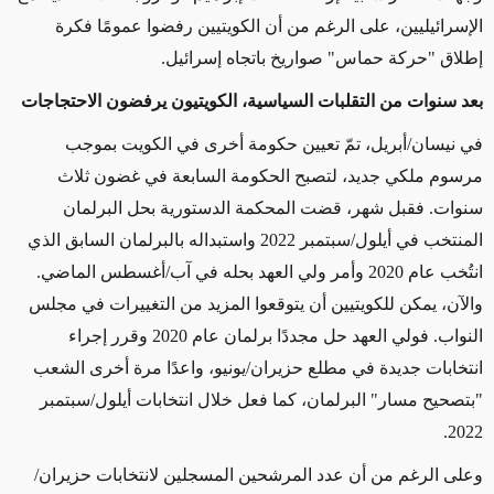
الإسرائيليين، على الرغم من أن الكويتيين رفضوا عمومًا فكرة
إطلاق "حركة حماس" صواريخ باتجاه إسرائيل.
بعد سنوات من التقلبات السياسية، الكويتيون يرفضون الاحتجاجات
في نيسان/أبريل، تمّ تعيين حكومة أخرى في الكويت بموجب
مرسوم ملكي جديد، لتصبح الحكومة السابعة في غضون ثلاث
سنوات. فقبل شهر، قضت المحكمة الدستورية بحل البرلمان
المنتخب في أيلول/سبتمبر 2022 واستبداله بالبرلمان السابق الذي
انتُخب عام 2020 وأمر ولي العهد بحله في آب/أغسطس الماضي.
والآن، يمكن للكويتيين أن يتوقعوا المزيد من التغييرات في مجلس
النواب. فولي العهد حل مجددًا برلمان عام 2020 وقرر إجراء
انتخابات جديدة في مطلع حزيران/يونيو، واعدًا مرة أخرى الشعب
"بتصحيح مسار" البرلمان، كما فعل خلال انتخابات أيلول/سبتمبر
2022.
وعلى الرغم من أن عدد المرشحين المسجلين لانتخابات حزيران/