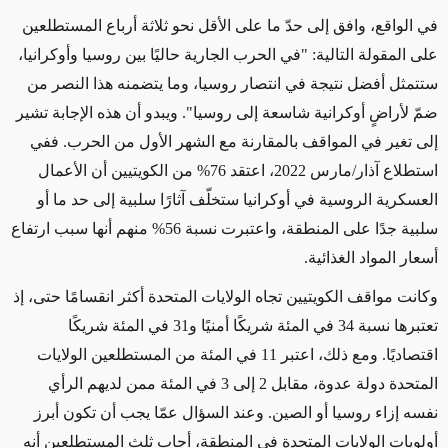
في الواقع، وافق إلى حدّ ما على الأقل نحو ثلاثة أرباع المستطلعين
على المقولة التالية: "في الحرب الجارية حاليًا بين روسيا وأوكرانيا،
ستتمثل أفضل نتيجة في انتصار روسيا، وما يتضمنه هذا النصر من
ضمّ لأراضٍ أوكرانية شاسعة إلى روسيا". ويبدو أن هذه الإجابة تشير
إلى تغير في المواقف بالمقارنة مع الشهر الأول من الحرب. ففي
استطلاع آذار/مارس 2022، اعتقد 76% من الكويتيين أن الأعمال
العسكرية الروسية في أوكرانيا ستخلّف آثارًا سلبية إلى حد ما أو
سلبية جدًا على المنطقة، واعتبرت نسبة 56% منهم أنها سبب ارتفاع
أسعار المواد الغذائية.
وكانت مواقف الكويتيين تجاه الولايات المتحدة أكثر انقسامًا حتى، إذ
تعتبرها نسبة 34 في المئة شريكًا أمنيًا و31 في المئة شريكًا
اقتصاديًا. ومع ذلك، اعتبر 11 في المئة من المستطلعين الولايات
المتحدة دولة عدوة، مقابل 2 إلى 3 في المئة ممن لديهم الرأي
نفسه إزاء روسيا أو الصين. وعند السؤال عمّا يجب أن تكون أبرز
أولويات الولايات المتحدة في المنطقة، أجاب ثلث المستطلعين أنه