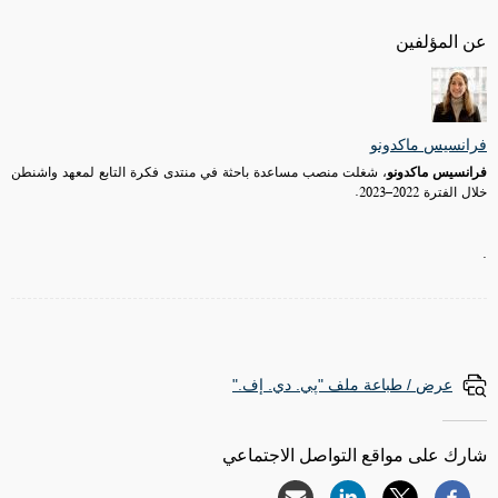
عن المؤلفين
فرانسيس ماكدونو
فرانسيس ماكدونو
، شغلت منصب مساعدة باحثة في منتدى فكرة التابع لمعهد واشنطن
خلال الفترة 2022–2023
.
.
عرض / طباعة ملف "پي. دي. إف."
شارك على مواقع التواصل الاجتماعي