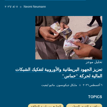
Neomi Neumann
◆
٠٧‏/٠٨‏/٢٠٢٦
تحليل موجز
تعزيز الجهود البريطانية والأوروبية لتفكيك الشبكات
المالية لحركة "حماس"
٦ أغسطس ٢٠٢٦
◆
مايكل جيكوبسون
ماثيو ليفيت
TOPICS
منافسة القوى العظمى
الخليج وسياسة الطاقة