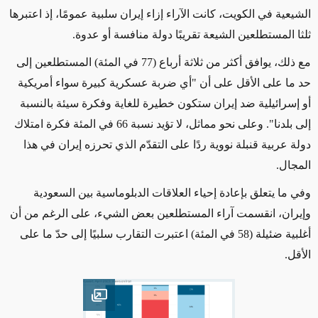
الشيعية في الكويت، كانت الآراء إزاء إيران سلبية عمومًا، إذ اعتبرها
ثلثا المستطلعين الشيعة تقريبًا دولة منافسة أو عدوة.
مع ذلك، يوافق أكثر من ثلاثة أرباع (77 في المئة) المستطلعين إلى
حد ما على الأقل على أن "أي ضربة عسكرية كبيرة سواء أمريكية
أو إسرائيلية ضد إيران ستكون خطيرة للغاية وفكرة سيئة بالنسبة
إلى بلدنا". وعلى نحو مماثل، لا تؤيد نسبة 66 في المئة فكرة امتلاك
دولة عربية قنبلة نووية ردًا على التقدّم الذي تحرزه إيران في هذا
المجال.
وفي ما يتعلق بإعادة إحياء العلاقات الدبلوماسية بين السعودية
وإيران، انقسمت آراء المستطلعين بعض الشيء، على الرغم من أن
أغلبية ضئيلة (58 في المئة) اعتبرت التقارب سلبيًا إلى حدّ ما على
الأقل.
Open image