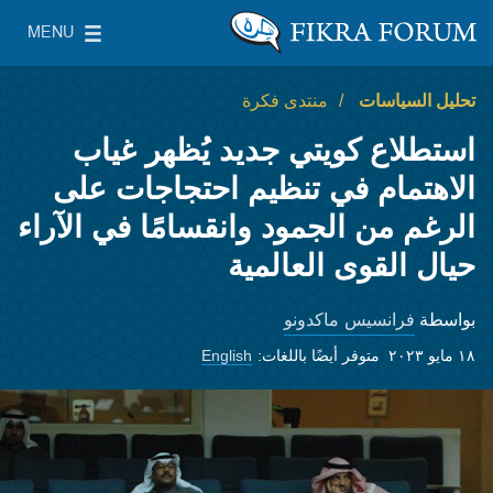
Skip to main content
MENU
معهد واشنطن لسياسات الشرق الأدنى
le Main Menu
تحليل السياسات
منتدى فكرة
استطلاع كويتي جديد يُظهر غياب
الاهتمام في تنظيم احتجاجات على
الرغم من الجمود وانقسامًا في الآراء
حيال القوى العالمية
فرانسيس ماكدونو
بواسطة
١٨ مايو ٢٠٢٣
متوفر أيضًا باللغات:
English