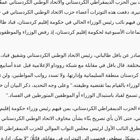
ات بين الحزب الديمقراطي الكردستاني والاتحاد الوطني الكردستاني عمق
أخيرة، دفعت هذه التوترات أعضاء حزب الاتحاد الوطني الكردستاني في 
 فيهم نائب رئيس الوزراء الحالي في حكومة إقليم كردستان، قباد طالب
ماعات الأسبوعية لحكومة إقليم كردستان، إذ رفض الوزراء والموظفون 
در عن بافل طالباني، رئيس الاتحاد الوطني الكردستاني وشقيق قباد، ي
لفة. قال بافل في مقابلة مع شبكة رووداو الإعلامية قبل عدة أسابيع:
كردستان منطقة السليمانية وإدارتها، ولا تسدد رواتب المواطنين، ولن
وزراء بالقيام بما تقتضيه وظيفته." وعلى وجه التحديد، ذكر البيان أن ح
تسمح لقباد باستبدال الوزراء أو الموظفين المتورطين في الفساد."
ء الحزب الديمقراطي الكردستاني، بمن فيهم رئيس وزراء حكومة إقليم
ي، حتى الآن بأي تصريح بنّاء بشأن مخاوف الاتحاد الوطني الكردستاني و
تطرق النائب الأول لرئيس مجلس النواب الموالي للحزب الديمقراطي ال
 بشكل سطحي فحسب إلى التوترات في مقابلة، قائلًا: "لا يمكن إدارة