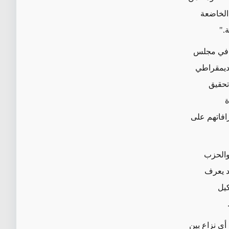
 الخاضعة
."
ط في مجلس
لديمقراطي
تحقيق
ة
افاتهم على
 والحزب
حد يعرف
كيل
ي نزاع بين