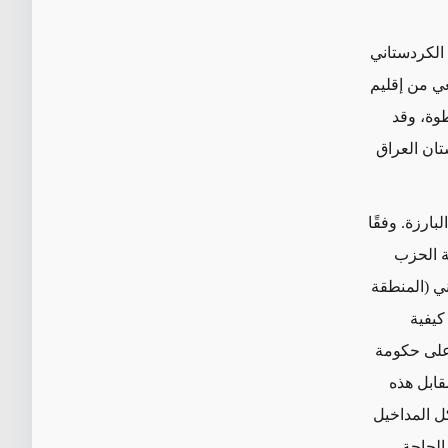
 الكردستاني
عي من إقليم
وة، وقد
تان العراق
بارزة. وفقًا
ردستان بين المنطقتين: 57% لمنطقة الحزب
ني الكردستاني (المنطقة
كيفية
على حكومة
قابل هذه
ل المداخيل
لحاجة.