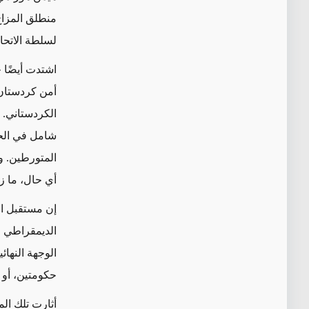
منطلق المزاج
لسلطة الاتحا
اشتدت أيضًا 
أمن كردستان 
الكردستاني. 
شامل في الحا
المتورطين. و
أي حال، ما ز
إن مستقبل ال
الديمقراطي ا
الوجهة النها
حكومتين، أو م
أثارت تلك ال