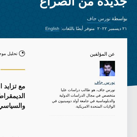
جديدة من الصراع
نورس جاف
بواسطة
٢١ ديسمبر ٢٠٢٢
متوفر أيضًا باللغات:
English
تحليل موج
عن المؤلفين
نورس جاف
مع تزايد 
نورس جاف، هو طالب دراسات عليا
متخصص في مجال الدراسات الدولية
الديمقراط
والدبلوماسية في جامعة أولد دومينيون في
والسياسي
الولايات المتحدة الامريكية.