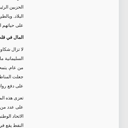
الحزبين الرئ
البلاد. وبالط
على حياتهم ال
المال في قل
لا تزال شكاو
السليمانية ما
من عام. يتمح
جعلت المناطق
على دفع روا
تعزى هذه الم
على عدد من ا
الاتحاد الوط
النفط يقع في