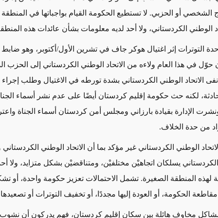
 الشخصي أو الحزبي. لا تستطيع الحكومة القيام بواجباتها في المنطقة
د الوطني الكردستاني، ولا أحد لديه معلومات بشأن عائدات هذه المنطقة
حدة التوترات إثر اغتيال هوكر جاف في تشرين الأول/أكتوبر، وهو ضاب
حوّل في هذا العام ولاءه من الاتحاد الوطني الكردستاني إلى الحزب ا
نفى الاتحاد الوطني الكردستاني بشدة تورطه في الاغتيال وطلب إجراء 
دثة، لكنه حث حكومة إقليم كردستان أيضًا على عدم نشر أسماء الجنا
نشرت الإدارة بقيادة بارزاني ومجلس أمن كردستان أسماء الجناة واعتر
اد من حدة الخلاف.
اتحاد الوطني الكردستاني غير مؤكد بما أن الاتحاد الوطني الكردستاني
لكردستاني يسلكان اتجاهيْن مختلفيْن، ومتناقضيْن بشكل متزايد، ولا أ
ئية لهذه المنطقة الصغيرة. تشمل الاحتمالات تعزيز حكومة واحدة، أو تش
قاطعة الحكومة، أو العودة إليها مجددًا، أو تخفيف التوترات أو تصعيدها.
مشاكل مخاوف هائلة بين سكان إقليم كردستان، فهم يدركون أن نشوب أ