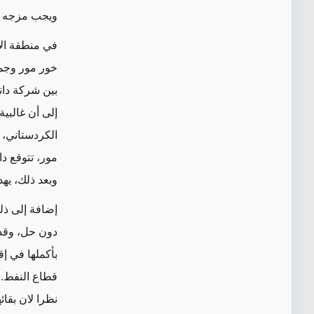
ويجب مزجه با
في منطقة الات
إلى أن غالبي
الكردستاني، 
وبعد ذلك، يهدف مشروع KM500 قيد التنفيذ إلى إن
إضافة إلى ذل
دون حل، وقد 
بأكملها في إق
قطاع النفط. 
نظرا لان بقا