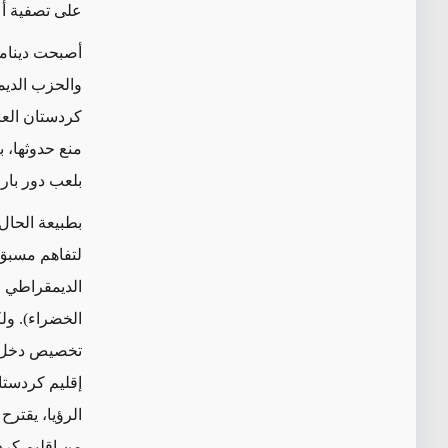
على تصفية أع
أصبحت دينامي
والحزب الديم
كردستان العر
منع حدوثها، 
بلعب دور بار
بطبيعة الحال،
الخضراء). ول
تخصيص دخل ا
إقليم كردستا
الرؤيا، يقتر
من إقليم كر