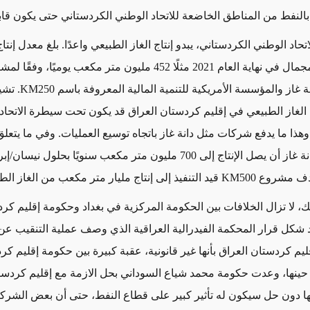
لنفط من المناطق الخاضعة للاتحاد الوطني الكردستاني حتى يكون قابلً
حاد الوطني الكردستاني، يبدو إنتاج الغاز الطبيعي واعدًا. بلغ معدل إنتا
خور مور وجمجمال في نهاية العام 2021 مثلًا 452 مليون متر مكعب يوميًا،
بين شركة دانة غاز والمؤس
ة الغاز الطبيعي في إقليم كردستان العراق قد يكون تحت سيطرة الاتحاد
وهذا ما يدفع شركات مثل دانة غاز باتجاه توسيع العمليات. وفي ما يتعل
تاج مليار متر مكعب من الغاز الطبيعي يوميًا.
ك، لا تزال الخلافات بين الحكومة المركزية في بغداد وحكومة إقليم كر
شكل قرار المحكمة الفيدرالية العراقية الذي وصف عملية التنقيب عن
ليم كردستان العراق بأنها غير قانونية، عقبة كبيرة بين حكومة إقليم ك
حينها، وعدت حكومة محمد شياع السوداني بحل الازمة مع إقليم كردست
ئها دون حل سيكون له تأثير كبير على قطاع النفط، حتى أن بعض الشركا