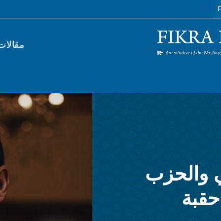
F
orum)
مقالات
ي والحزب
حقبة