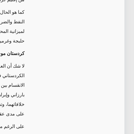
كما هو الحال
النفط والضرا
لميزانية الم
حلبجة وغرميان
كردستان موح
لا شك أن العل
الانقسام بين
خلافاتهما، و
على مدى عقو