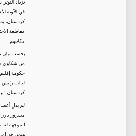
تزداد التوتر
في الآونة ال
كردستان، بمن
مقاطعة الاجت
مكاتبهم.
بحسب بيان صا
من شكاوى مخت
حكومة إقليم 
لنائب رئيس ال
كردستان "لن 
لم يدلِ أعضا
مسرور بارزان
الموجهة له. 
هيمن هورامي،