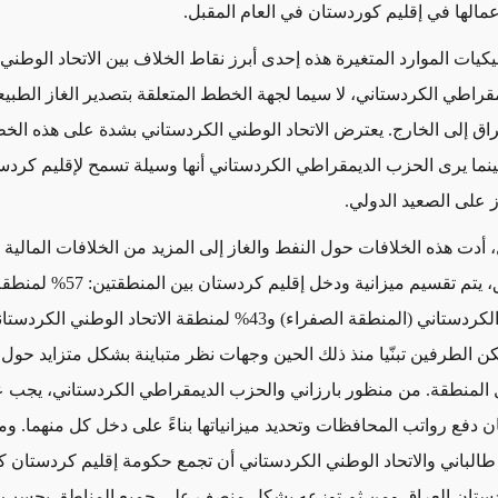
مالها في إقليم كوردستان في العام المقبل.
كيات الموارد المتغيرة هذه إحدى أبرز نقاط الخلاف بين الاتحاد الوطني
قراطي الكردستاني، لا سيما لجهة الخطط المتعلقة بتصدير الغاز الطبي
اق إلى الخارج. يعترض الاتحاد الوطني الكردستاني بشدة على هذه الخط
بينما يرى الحزب الديمقراطي الكردستاني أنها وسيلة تسمح لإقليم كردس
ز على الصعيد الدولي.
 أدت هذه الخلافات حول النفط والغاز إلى المزيد من الخلافات المالية ال
لتفاهم مسبق، يتم تقسيم ميزانية ودخل إقليم ك
الديمقراطي الكردستاني (المنطقة الصفراء) و43% لمنطقة الاتحاد الوط
كن الطرفين تبنّيا منذ ذلك الحين وجهات نظر متباينة بشكل متزايد حول 
لمنطقة. من منظور بارزاني والحزب الديمقراطي الكردستاني، يجب 
ن دفع رواتب المحافظات وتحديد ميزانياتها بناءً على دخل كل منهما. وم
ح طالباني والاتحاد الوطني الكردستاني أن تجمع حكومة إقليم كردستان ك
دستان العراق ومن ثم توزعه بشكل منصف على جميع المناطق بحسب ا