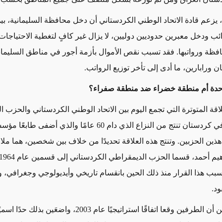
، يزعم قادة الاتحاد الوطني الكردستاني أن دخل محافظة السليمانية، بي
ئب ودخل معبرين حدوديين دوليين، لا يزال غير كافٍ لتغطية الاحتياجات
حافظة ورواتبها. فقد تسبب نقص الأموال بأزمة أجور في مناطق السليمان
 ورابارين، ما أدى إلى تأخر توزيع الرواتب.
دة أم منطقة خضراء ضد منطقة صفراء؟
اقة المتوترة التي تجمع اليوم بين الاتحاد الوطني الكردستاني والحزب 
الكردستاني في كردستان تنتج من النزاع الذي دام 60 عامًا والذي أضفى ط
 هذين الحزبين. وتنتج هذه العلاقة تحديدًا من خلاف بين شخصين، هما م
تسبب هذا القرار منذ ذلك الحين بانقسام تاريخي وأيديولوجي وجغرافي، 
د.
على الرغم من أن الطرفين وقعا اتفاقًا استراتيجيًا عام 2003، واضعَ