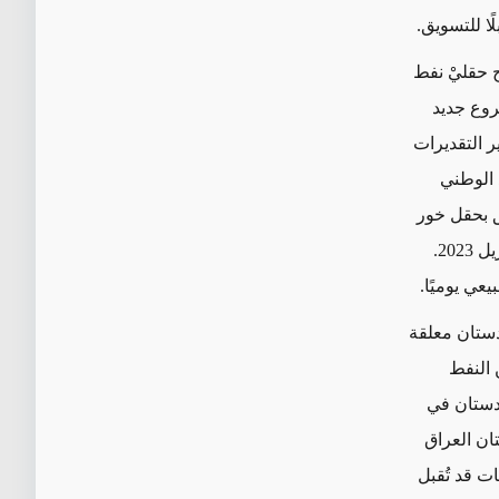
ا للتسويق.
ج حقليْ نفط
 وفقًا لمشروع جديد
سة الأمريكية للتنمية المالية المعروفة باسم KM250. تشير التقديرات
 الوطني
ق بحقل خور
مور، تتوقع دانة غاز أن يصل الإنتاج إلى 700 مليون متر مكعب سنويًا بحلول نيسان/إبريل 2023.
دستان معلقة
 النفط
ردستان في
ان العراق
ت قد تُقبل