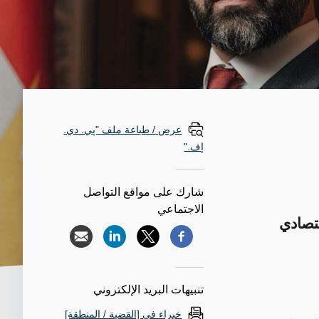
عرض / طباعة ملف "پي. دي.
إف."
شارك على مواقع التواصل
الاجتماعي
تصادي
تنبيهات البريد الإلكتروني
خبراء في [القضية / المنطقة]