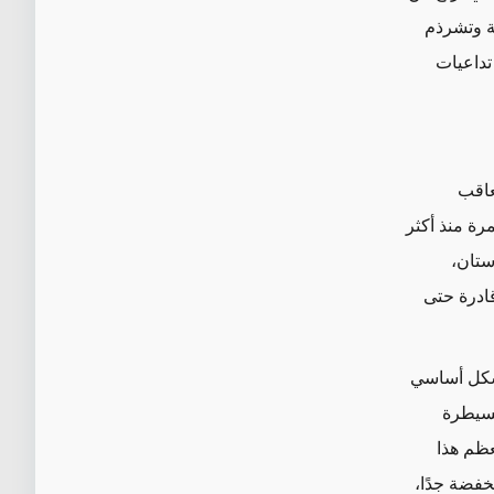
ية وتشرذم
تداعيات
عاقب
مرة منذ أكثر
ستان،
قادرة حتى
بشكل أساسي
لسيطرة
عظم هذا
فضة جدًا،