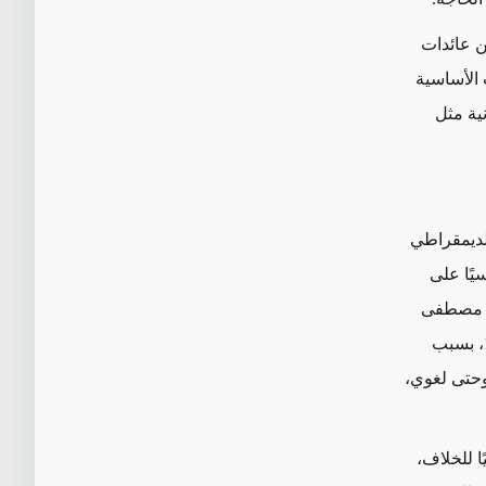
ن عائدات
 الأساسية
ية مثل
الديمقراطي
ابعًا مؤسسيًا على
لا مصطفى
بارزاني وإبراهيم أحمد، قسما الحزب الديمقراطي الكردستاني إلى قسمين عام 1964، بسبب
وحتى لغوي،
ين بذلك حدًا اسميًا للخلاف،