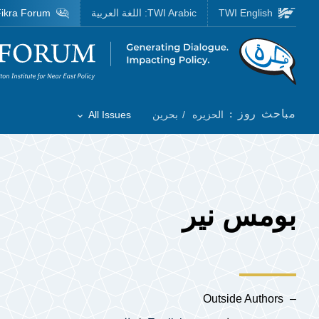
Skip to main content
TWI English
TWI Arabic:
اللغة العربية
ikra Forum
Homepage
مباحث روز :
الحزیره
بحرین
All Issues
Toggle List of
بومس نیر
Outside Authors