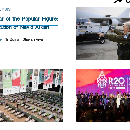
LYSIS
ar of the Popular Figure:
ution of Navid Afkari
◆
Nir Boms
Shayan Arya