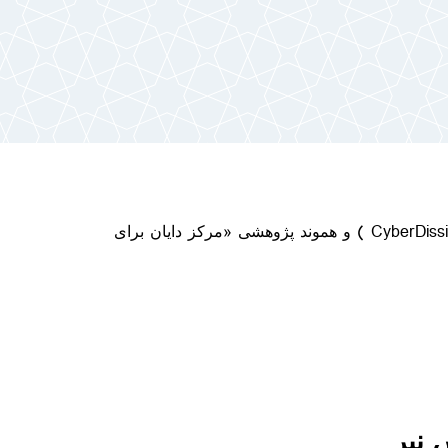
دکتر بومس از موسسان سازمان ناراضیان سایبری (CyberDissidents.org ) و هموند پژوهشی «مرکز دایان برای