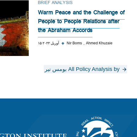
BRIEF ANALYSIS
Warm Peace and the Challenge of
People to People Relations after
the Abraham Accords
Ahmed Khuzaie
Nir Boms
◆
۱۵ آوریل ۲۰۲۲
All Policy Analysis by بومس نیر