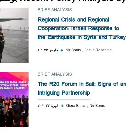
BRIEF ANALYSIS
Regional Crisis and Regional
Cooperation: Israeli Response to
the Earthquake in Syria and Turkey
Joelle Rosenthal
Nir Boms
◆
۶ مارس ۲۰۲۳
BRIEF ANALYSIS
The R20 Forum in Bali: Signs of an
Intriguing Partnership
Nir Boms
Giora Eliraz
◆
۲۰ فوریه ۲۰۲۳