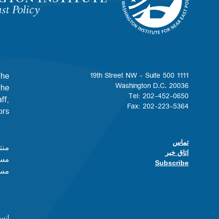
Homepage
The
1111 19th Street NW - Suite 500
Washington D.C. 20036
the
Tel: 202-452-0650
ff,
Fax: 202-223-5364
.​​
تماس
Footer contact links
منت
اتاق خبر
مسا
Subscribe
مست