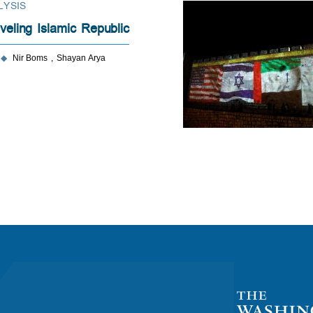
LYSIS
eling Islamic Republic
◆
Nir Boms
Shayan Arya