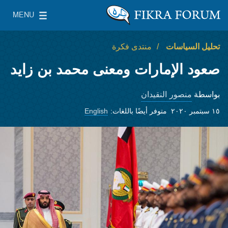
Skip to main content
MENU
معهد واشنطن لسياسات الشرق الأدنى
le Main Menu
تحليل السياسات
منتدى فكرة
صعود الإمارات ومعنى محمد بن زايد
منصور النقيدان
بواسطة
١٥ سبتمبر ٢٠٢٠
متوفر أيضًا باللغات:
English