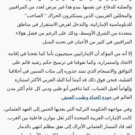
والصلبة للدفاع عن نفسها. يبدو هذا غير مرض لعدد من المراقبين
والمحللين الغربيين، الذين يستكثرون الحراك " الصاخب"
للدبلوماسية الإماراتية، والتدخل لفرض الاستقرار في مناطق
متعددة من الشرق الأوسط، وذلك على الرغم من فشل هؤلاء
المراقبين في كثير من الأحيان في تحديد البديل.
إلا أنه من المؤكد أن الإماراتيين سيجيبون بأننا كما نجحنا في إقامة
الاتحاد واستمراره، وكما تفوقنا في ترسيخ حكم رشيد قائم على
التوافق والانسجام الذي تمتد جذوره إلى مئات السنين في أحلافنا
القبلية، فنحن فوق ذلك قد أثبتنا أننا البلد العربي الأكثر استنارة
وإلهاماً لجيل الشباب، كما تنافس أبو ظبي ودبي كل عام أكثر مدن
العالم في
جودة الحياة وطيب العيش
.
وفي مواجهة الحكومة التركية التي يغذيها الحنين إلى العهد العثماني،
كانت الإمارات العربية المتحدة أكثر ثقل موازن فاعلية بين العرب.
لقد قاد المسار العثماني الأتراك إلى نفق مظلم انتهي بالدمار