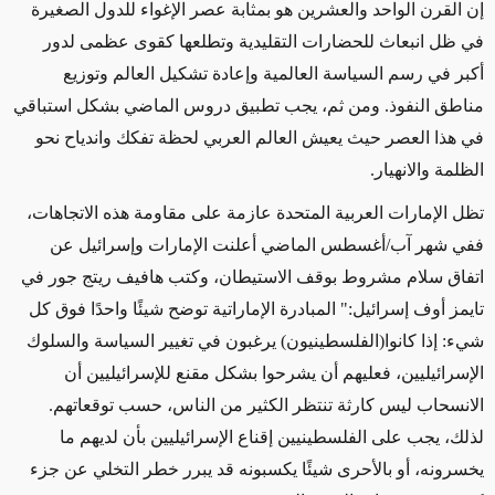
إن القرن الواحد والعشرين هو بمثابة عصر الإغواء للدول الصغيرة
في ظل انبعاث للحضارات التقليدية وتطلعها كقوى عظمى لدور
أكبر في رسم السياسة العالمية وإعادة تشكيل العالم وتوزيع
مناطق النفوذ. ومن ثم، يجب تطبيق دروس الماضي بشكل استباقي
في هذا العصر حيث يعيش العالم العربي لحظة تفكك واندياح نحو
الظلمة والانهيار.
تظل الإمارات العربية المتحدة عازمة على مقاومة هذه الاتجاهات،
ففي شهر آب
/
أغسطس الماضي أعلنت الإمارات وإسرائيل عن
اتفاق سلام مشروط بوقف الاستيطان، وكتب هافيف ريتج جور في
تايمز أوف إسرائيل:" المبادرة الإماراتية توضح شيئًا واحدًا فوق كل
شيء: إذا كانوا(الفلسطينيون) يرغبون في تغيير السياسة والسلوك
الإسرائيليين، فعليهم أن يشرحوا بشكل مقنع للإسرائيليين أن
الانسحاب ليس كارثة تنتظر الكثير من الناس، حسب توقعاتهم.
لذلك، يجب على الفلسطينيين إقناع الإسرائيليين بأن لديهم ما
يخسرونه، أو بالأحرى شيئًا يكسبونه قد يبرر خطر التخلي عن جزء