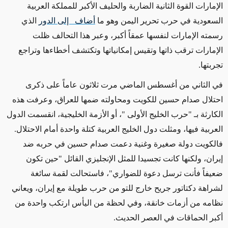
الإمارات القوة الثانية الضاربة والحليف الأكبر للمملكة العربية
السعودية في حرب تحرير اليمن وهو ما
أضاف إلى الدور
الذي
رسمته الإمارات لنفسها عمقاً أكبر، وعبر هذا التحالف ظلت
الإمارات ترقب ذاتها وتقيس إمكانياتها وتكتشف أخطاءها وتراجع
تجربتها.
في الثاني من أغسطس الماضي مرت ثلاثون عاماً على ذكرى
احتلال صدام حسين للكويت ومحاولته ضمها للعراق، وعرفت هذه
الكارثة بـ "حرب الخليج الأولى "، أو الأزمة الخليجية، انقسمت الدول
العربية فيها، ومثلت دول الخليج العربية كتلة واحدة أمام الاحتلال.
فالكويت دولة صغيرة وغنية دعمت صدام حسين في حربه ضد
إيران، ولكنها كانت تجسيدا للمثل الإنجليزي القائل "حين تكون
ضعيفاً فأنت ترسل دعوة للضواري"، فاستحالت لقمة سائغة
لشراهة دكتاتور جريح خارج للتو من حرب طويلة مع إيران، ويعاني
نظامه من أزمات خانقة، وفي لحظة من اليأس ارتكب واحدة من
أكبر الحماقات في العصر الحديث.