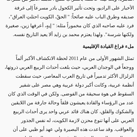
الأخبار على الراديو، وتحت تأثير الكحول بادر مسرعاً إلى غرفة
صديقه وطرق الباب عليه صائحاً: " الحقْ، الكويت احتلتِ العراق"،
فرد عليه صاحبه الذي كان مخموراً مثله: " إيهٍ، أعرفها زين، صغيرة
ولكنها شرسة". ولهذا يعتزم محمد بن زايد ألا يعيد التاريخ نفسه.
ملء فراغ القيادة الإقليمية
تمثل الشهور الأولى من عام 2011 لحظة الانكشاف الأكبر ألماً
ووجعاً في الوجدان العربي، حيث بلغت أحداث الربيع العربي ذروتها،
الزلزال الأكثر تدميراً في تاريخ العرب المعاصر، حيث سقطت
أنظمة عربية، وكانت أكبر دولة عربية وهي مصر على شفير
السقوط في هوة سحيقة من الفوضى. ولكن في الوقت الذي كان
عدد من الرؤساء والقادة يعيشون قلقاً وحالة جارفة من اللايقين
والشكوك والقلق، كان هناك قائد عربي واحد يرى أحداث الربيع
العربي على أنها تنوع محزن لازمة الكويت، له نفس الجذور
والعواقب. وقد ساعدت هذه البصيرة ولي عهد أبو ظبي على أن