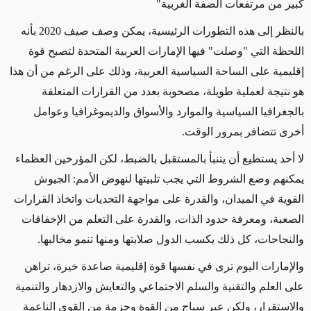
كبير من مرتفعات الضفة الغربية"
بالنظر إلى هذه التطورات الرئيسية، يمكن وصف صيف 2020 بأنه
اللحظة التي "وصلت" فيها الإمارات العربية المتحدة لتصبح قوة
إقليمية على الساحة السياسية العربية، وذلك على الرغم من أن هذا
هو نتيجة لعملية طويلة، مصحوبة بعدد من القرارات المتعلقة
بالجغرافيا السياسية والموارد والأسواق والديموغرافيا وعوامل
أخرى تتضافر بمرور الوقت.
لا أحد يستطيع أن يتنبأ بالمستقبل بالضبط، لكن المؤرخين العظماء
يمكنهم وضع الشروط التي يجب تلبيتها لنهوض الأمم: الجيوش
القوية في الميدان، والقدرة على مواجهة التحديات واتخاذ القرارات
الصعبة، ومعرفة حدود الذات، والقدرة على التعلم من الإخفاقات
والنجاحات، كل ذلك يكسب الدول صلابتها ومنها تنمو مخالبها.
والإمارات اليوم ترى في نفسها قوة إقليمية صاعدة خيرة، تراهن
على العلم والتقنية والسلم الاجتماعي والتعايش والازدهار والتنمية
والاستقرار، ولكن عبر سياج من القوة وحزمة من القوى الناعمة