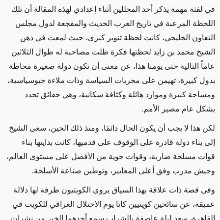
في لفتة مهمة يذكر أحد المحللين أثناء إعدادي لهذه المقالة أن تلك
اللحظة المرعبة في تاريخ العرب الحديث والمفجعة لدول مجلس
التعاون الخليجي، كانت لحظة تنوير كبرى، حيث لمعت في ذهن
الشيخ محمد بن زايد لحظتها فكرة ظلت مصاحبة له طوال الثلاثين
عاماً التالية حتى يومنا هذا، عن معنى أن تكون دولة صغيرة محاطة
بدول كبيرة، تهيمن على مجريات السياسة وذات ملاءة جيوسياسية،
ومساحة كبيرة وموارد هائلة وكثافة سكانية، وهي حقائق تحدد
بشكل عام مصير الأمم.
لكن هذا لا يجب أن يكون الحال دائمًا، ومنذ ذلك الحين، سعى الشيخ
إلى بناء دولة قادرة على الوقوف على قدميها، كانت بدايتها بناء
قوات مسلحة ضاربة، وقوات جوية من الأفضل على مستوى العالم،
وجيش مدرب وفق أعلى المعايير، وتوطين صناعة الأسلحة.
وفي قصة ذات علاقة بهذا السياق يروي الكويتيون طرفة لها دلالة
عميقة، عن سائحين كويتيين كانا يوم الاحتلال العراقي للكويت في
القاهرة، وبعد ليلة عاصفة بالشراب سمع أحدهما الخبر من نشرات