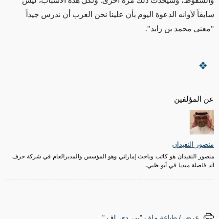
والسقوط، وسيحدث ذلك مرة أخرى. ولكل هذه الأسباب، ليس
سابقاً لأوانه الدعوة اليوم بأن علينا نحن العرب أن ندرس جيداً
"معنى محمد بن زايد".
عن المؤلفين
منصور النقيدان
منصور النقيدان هو كاتب وباحث إماراتي وهو المؤسس والمديرالعام في شركة حرف
آند فاصلة ميديا في أبو ظبي.
عرض / طباعة ملف "پي. دي. إف."