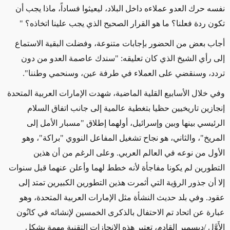
نفسه حرك العدو عملاءه داخل البلاد، ليعيثوا فساداً، ماذا يجب أن
تكون ردة فعلنا؟ ما هو القرار الصحيح الذي يجب علينا اتخاذه؟ "
أجاب بعض من الحضور بإجابات متنوعة، وفضلت البقية الاستماع
إلى رأي الشيخ الذي كان تعليقه: "سندك عاصمة العدو من دون
تردد، وسنقضي على العملاء في طرفة عين، وسنحمي وطننا".
وفي خلال الأسابيع القلية الماضية، شهدت الإمارات العربية المتحدة
إنجازين تاريخيين حظيا بتغطية عالمية إلى جانب اتفاق السلام
الرئيسي بينها وبين وإسرائيل، أولهما إطلاق "مسبار الأمل إلى
المريخ"، والثاني، هو نجاح تشغيل المفاعل النووي "براكة"، وهو
الأول من نوعه في العالم العربي. وعلى الرغم من أن هذين
التطورين لم يكونا مفاجأة لأنه خطط لهما وأعلن عنهما قبل سنوات
إلا أن جذور الرؤية التي أثمرت هذين التطورين الكبيرين تمتد إلى
عقود. وفي بلد حديث النشأة مثل الإمارات العربية المتحدة، وهو
عبارة عن اتحاد تم الاحتفال بالذكرى الخمسين لإنشائه في كانُون
الأَوَّل
/
ديسمبر القادم، تعتبر هذه الإنجازات التقنية مهمة بشكل