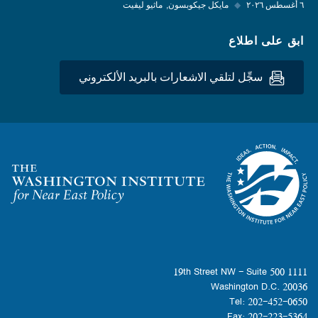
٦ أغسطس ٢٠٢٦
◆
مايكل جيكوبسون
ماثيو ليفيت
ابق على اطلاع
سجِّل لتلقي الاشعارات بالبريد الألكتروني
Homepage
1111 19th Street NW - Suite 500
Washington D.C. 20036
Tel: 202-452-0650
Fax: 202-223-5364