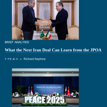
BRIEF ANALYSIS
What the Next Iran Deal Can Learn from the JPOA
Richard Nephew
◆
٠٧‏/٠٨‏/٢٠٢٦