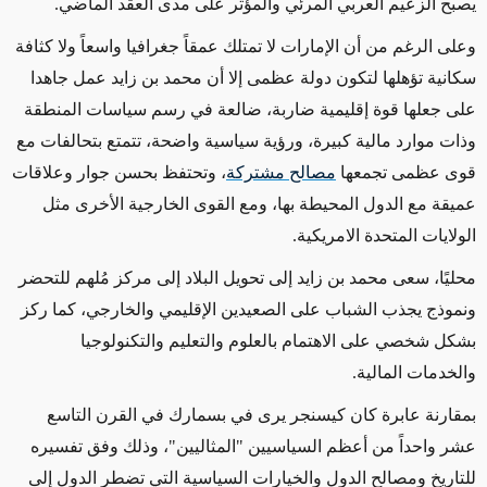
يصبح الزعيم العربي المرئي والمؤثر على مدى العقد الماضي.
وعلى الرغم من أن الإمارات لا تمتلك عمقاً جغرافيا واسعاً ولا كثافة
سكانية تؤهلها لتكون دولة عظمى إلا أن محمد بن زايد عمل جاهدا
على جعلها قوة إقليمية ضاربة، ضالعة في رسم سياسات المنطقة
وذات موارد مالية كبيرة، ورؤية سياسية واضحة، تتمتع بتحالفات مع
قوى عظمى تجمعها
مصالح مشتركة
، وتحتفظ بحسن جوار وعلاقات
عميقة مع الدول المحيطة بها، ومع القوى الخارجية الأخرى مثل
الولايات المتحدة الامريكية.
محليًا، سعى محمد بن زايد إلى تحويل البلاد إلى مركز مُلهم للتحضر
ونموذج يجذب الشباب على الصعيدين الإقليمي والخارجي، كما ركز
بشكل شخصي على الاهتمام بالعلوم والتعليم والتكنولوجيا
والخدمات المالية.
بمقارنة عابرة كان كيسنجر يرى في بسمارك في القرن التاسع
عشر واحداً من أعظم السياسيين "المثاليين"، وذلك وفق تفسيره
للتاريخ ومصالح الدول والخيارات السياسية التي تضطر الدول إلى