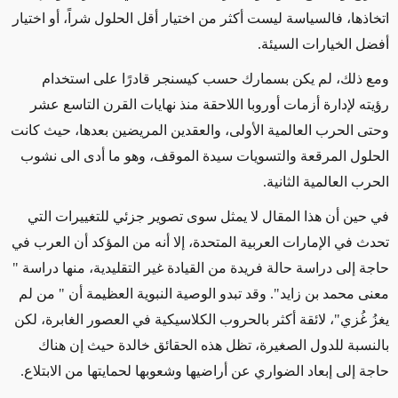
اتخاذها، فالسياسة ليست أكثر من اختيار أقل الحلول شراً، أو اختيار
أفضل الخيارات السيئة.
ومع ذلك، لم يكن بسمارك حسب كيسنجر قادرًا على استخدام
رؤيته لإدارة أزمات أوروبا اللاحقة منذ نهايات القرن التاسع عشر
وحتى الحرب العالمية الأولى، والعقدين المريضين بعدها، حيث كانت
الحلول المرقعة والتسويات سيدة الموقف، وهو ما أدى الى نشوب
الحرب العالمية الثانية.
في حين أن هذا المقال لا يمثل سوى تصوير جزئي للتغييرات التي
تحدث في الإمارات العربية المتحدة، إلا أنه من المؤكد أن العرب في
حاجة إلى دراسة حالة فريدة من القيادة غير التقليدية، منها دراسة "
معنى محمد بن زايد". وقد تبدو الوصية النبوية العظيمة أن " من لم
يغزُ غُزي"، لائقة أكثر بالحروب الكلاسيكية في العصور الغابرة، لكن
بالنسبة للدول الصغيرة، تظل هذه الحقائق خالدة حيث إن هناك
حاجة إلى إبعاد الضواري عن أراضيها وشعوبها لحمايتها من الابتلاع.