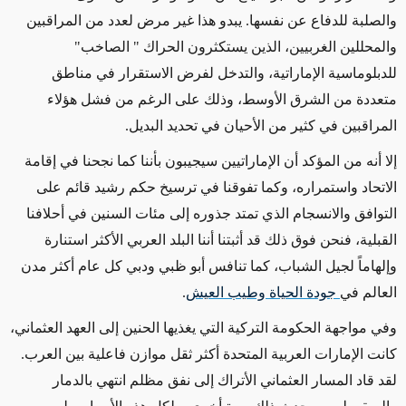
والصلبة للدفاع عن نفسها. يبدو هذا غير مرض لعدد من المراقبين
والمحللين الغربيين، الذين يستكثرون الحراك " الصاخب"
للدبلوماسية الإماراتية، والتدخل لفرض الاستقرار في مناطق
متعددة من الشرق الأوسط، وذلك على الرغم من فشل هؤلاء
المراقبين في كثير من الأحيان في تحديد البديل.
إلا أنه من المؤكد أن الإماراتيين سيجيبون بأننا كما نجحنا في إقامة
الاتحاد واستمراره، وكما تفوقنا في ترسيخ حكم رشيد قائم على
التوافق والانسجام الذي تمتد جذوره إلى مئات السنين في أحلافنا
القبلية، فنحن فوق ذلك قد أثبتنا أننا البلد العربي الأكثر استنارة
وإلهاماً لجيل الشباب، كما تنافس أبو ظبي ودبي كل عام أكثر مدن
العالم في
جودة الحياة وطيب العيش
.
وفي مواجهة الحكومة التركية التي يغذيها الحنين إلى العهد العثماني،
كانت الإمارات العربية المتحدة أكثر ثقل موازن فاعلية بين العرب.
لقد قاد المسار العثماني الأتراك إلى نفق مظلم انتهي بالدمار