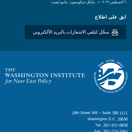
٦ أغسطس ٢٠٢٦
◆
مايكل جيكوبسون
ماثيو ليفيت
ابق على اطلاع
سجِّل لتلقي الاشعارات بالبريد الألكتروني
Homepage
1111 19th Street NW - Suite 500
Washington D.C. 20036
Tel: 202-452-0650
Fax: 202-223-5364