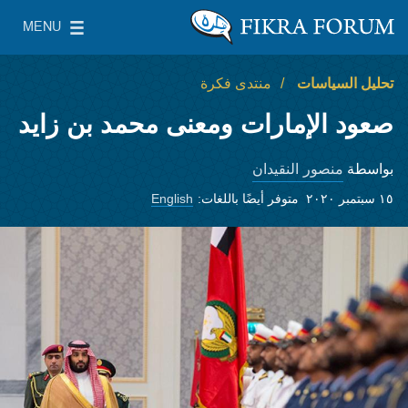
Skip to main content
MENU
معهد واشنطن لسياسات الشرق الأدنى
le Main Menu
تحليل السياسات
منتدى فكرة
صعود الإمارات ومعنى محمد بن زايد
منصور النقيدان
بواسطة
١٥ سبتمبر ٢٠٢٠
متوفر أيضًا باللغات:
English