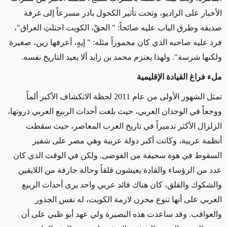
الأخبار على الراديو، وتحت تأثير الكحول بادر مسرعاً إلى غرفة
صديقه وطرق الباب عليه صائحاً: " الحقْ، الكويت احتلتِ العراق"،
فرد عليه صاحبه الذي كان مخموراً مثله: " إيهٍ، أعرفها زين، صغيرة
ولكنها شرسة". ولهذا يعتزم محمد بن زايد ألا يعيد التاريخ نفسه.
ملء فراغ القيادة الإقليمية
تمثل الشهور الأولى من عام 2011 لحظة الانكشاف الأكبر ألماً
ووجعاً في الوجدان العربي، حيث بلغت أحداث الربيع العربي ذروتها،
الزلزال الأكثر تدميراً في تاريخ العرب المعاصر، حيث سقطت
أنظمة عربية، وكانت أكبر دولة عربية وهي مصر على شفير
السقوط في هوة سحيقة من الفوضى. ولكن في الوقت الذي كان
عدد من الرؤساء والقادة يعيشون قلقاً وحالة جارفة من اللايقين
والشكوك والقلق، كان هناك قائد عربي واحد يرى أحداث الربيع
العربي على أنها تنوع محزن لازمة الكويت، له نفس الجذور
والعواقب. وقد ساعدت هذه البصيرة ولي عهد أبو ظبي على أن