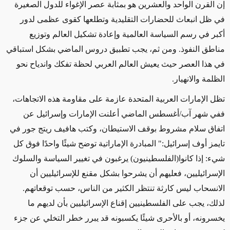
إن القرن الواحد والعشرين هو بمثابة عصر الإغواء للدول الصغيرة
في ظل انبعاث للحضارات التقليدية وتطلعها كقوى عظمى لدور
أكبر في رسم السياسة العالمية وإعادة تشكيل العالم وتوزيع
مناطق النفوذ. ومن ثم، يجب تطبيق دروس الماضي بشكل استباقي
في هذا العصر حيث يعيش العالم العربي لحظة تفكك واندياح نحو
الظلمة والانهيار.
تظل الإمارات العربية المتحدة عازمة على مقاومة هذه الاتجاهات،
ففي شهر آب
/
أغسطس الماضي أعلنت الإمارات وإسرائيل عن
اتفاق سلام مشروط بوقف الاستيطان، وكتب هافيف ريتج جور في
تايمز أوف إسرائيل:" المبادرة الإماراتية توضح شيئًا واحدًا فوق كل
شيء: إذا كانوا(الفلسطينيون) يرغبون في تغيير السياسة والسلوك
الإسرائيليين، فعليهم أن يشرحوا بشكل مقنع للإسرائيليين أن
الانسحاب ليس كارثة تنتظر الكثير من الناس، حسب توقعاتهم.
لذلك، يجب على الفلسطينيين إقناع الإسرائيليين بأن لديهم ما
يخسرونه، أو بالأحرى شيئًا يكسبونه قد يبرر خطر التخلي عن جزء