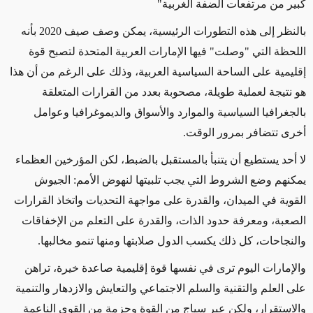
كبير من مرتفعات الضفة الغربية"
بالنظر إلى هذه التطورات الرئيسية، يمكن وصف صيف 2020 بأنه
اللحظة التي "وصلت" فيها الإمارات العربية المتحدة لتصبح قوة
إقليمية على الساحة السياسية العربية، وذلك على الرغم من أن هذا
هو نتيجة لعملية طويلة، مصحوبة بعدد من القرارات المتعلقة
بالجغرافيا السياسية والموارد والأسواق والديموغرافيا وعوامل
أخرى تتضافر بمرور الوقت.
لا أحد يستطيع أن يتنبأ بالمستقبل بالضبط، لكن المؤرخين العظماء
يمكنهم وضع الشروط التي يجب تلبيتها لنهوض الأمم: الجيوش
القوية في الميدان، والقدرة على مواجهة التحديات واتخاذ القرارات
الصعبة، ومعرفة حدود الذات، والقدرة على التعلم من الإخفاقات
والنجاحات، كل ذلك يكسب الدول صلابتها ومنها تنمو مخالبها.
والإمارات اليوم ترى في نفسها قوة إقليمية صاعدة خيرة، تراهن
على العلم والتقنية والسلم الاجتماعي والتعايش والازدهار والتنمية
والاستقرار، ولكن عبر سياج من القوة وحزمة من القوى الناعمة