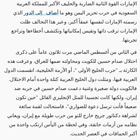
الإمارات القوة الثانية الضاربة والحليف الأكبر للمملكة العربية
السعودية في حرب تحرير اليمن وهو ما
أضاف إلى الدور
الذي
رسمته الإمارات لنفسها عمقاً أكبر، وعبر هذا التحالف ظلت
الإمارات ترقب ذاتها وتقيس إمكانياتها وتكتشف أخطاءها وتراجع
تجربتها.
في الثاني من أغسطس الماضي مرت ثلاثون عاماً على ذكرى
احتلال صدام حسين للكويت ومحاولته ضمها للعراق، وعرفت هذه
الكارثة بـ "حرب الخليج الأولى "، أو الأزمة الخليجية، انقسمت الدول
العربية فيها، ومثلت دول الخليج العربية كتلة واحدة أمام الاحتلال.
فالكويت دولة صغيرة وغنية دعمت صدام حسين في حربه ضد
إيران، ولكنها كانت تجسيدا للمثل الإنجليزي القائل "حين تكون
ضعيفاً فأنت ترسل دعوة للضواري"، فاستحالت لقمة سائغة
لشراهة دكتاتور جريح خارج للتو من حرب طويلة مع إيران، ويعاني
نظامه من أزمات خانقة، وفي لحظة من اليأس ارتكب واحدة من
أكبر الحماقات في العصر الحديث.