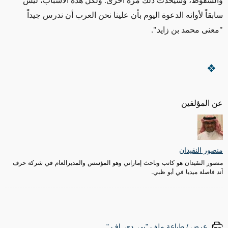
والسقوط، وسيحدث ذلك مرة أخرى. ولكل هذه الأسباب، ليس
سابقاً لأوانه الدعوة اليوم بأن علينا نحن العرب أن ندرس جيداً
"معنى محمد بن زايد".
عن المؤلفين
منصور النقيدان
منصور النقيدان هو كاتب وباحث إماراتي وهو المؤسس والمديرالعام في شركة حرف
آند فاصلة ميديا في أبو ظبي.
عرض / طباعة ملف "پي. دي. إف."