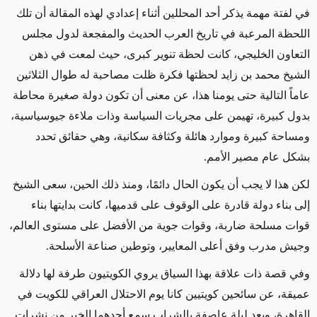
في لفتة مهمة يذكر أحد المحللين أثناء إعدادي لهذه المقالة أن تلك
اللحظة المرعبة في تاريخ العرب الحديث والمفجعة لدول مجلس
التعاون الخليجي، كانت لحظة تنوير كبرى، حيث لمعت في ذهن
الشيخ محمد بن زايد لحظتها فكرة ظلت مصاحبة له طوال الثلاثين
عاماً التالية حتى يومنا هذا، عن معنى أن تكون دولة صغيرة محاطة
بدول كبيرة، تهيمن على مجريات السياسة وذات ملاءة جيوسياسية،
ومساحة كبيرة وموارد هائلة وكثافة سكانية، وهي حقائق تحدد
بشكل عام مصير الأمم.
لكن هذا لا يجب أن يكون الحال دائمًا، ومنذ ذلك الحين، سعى الشيخ
إلى بناء دولة قادرة على الوقوف على قدميها، كانت بدايتها بناء
قوات مسلحة ضاربة، وقوات جوية من الأفضل على مستوى العالم،
وجيش مدرب وفق أعلى المعايير، وتوطين صناعة الأسلحة.
وفي قصة ذات علاقة بهذا السياق يروي الكويتيون طرفة لها دلالة
عميقة، عن سائحين كويتيين كانا يوم الاحتلال العراقي للكويت في
القاهرة، وبعد ليلة عاصفة بالشراب سمع أحدهما الخبر من نشرات