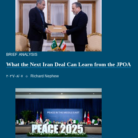
BRIEF ANALYSIS
What the Next Iran Deal Can Learn from the JPOA
Richard Nephew
◆
٠٧‏/٠٨‏/٢٠٢٦