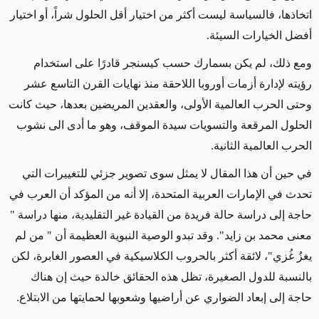
اتخاذها، فالسياسة ليست أكثر من اختيار أقل الحلول شراً، أو اختيار
أفضل الخيارات السيئة.
ومع ذلك، لم يكن بسمارك حسب كيسنجر قادرًا على استخدام
رؤيته لإدارة أزمات أوروبا اللاحقة منذ نهايات القرن التاسع عشر
وحتى الحرب العالمية الأولى، والعقدين المريضين بعدها، حيث كانت
الحلول المرقعة والتسويات سيدة الموقف، وهو ما أدى الى نشوب
الحرب العالمية الثانية.
في حين أن هذا المقال لا يمثل سوى تصوير جزئي للتغييرات التي
تحدث في الإمارات العربية المتحدة، إلا أنه من المؤكد أن العرب في
حاجة إلى دراسة حالة فريدة من القيادة غير التقليدية، منها دراسة "
معنى محمد بن زايد". وقد تبدو الوصية النبوية العظيمة أن " من لم
يغزُ غُزي"، لائقة أكثر بالحروب الكلاسيكية في العصور الغابرة، لكن
بالنسبة للدول الصغيرة، تظل هذه الحقائق خالدة حيث إن هناك
حاجة إلى إبعاد الضواري عن أراضيها وشعوبها لحمايتها من الابتلاع.