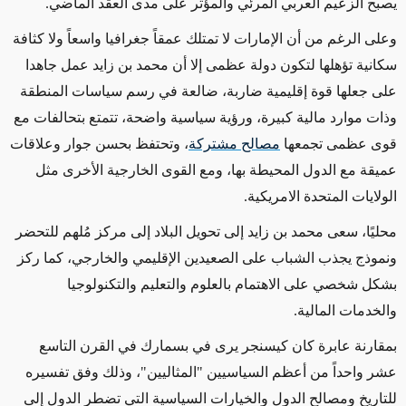
يصبح الزعيم العربي المرئي والمؤثر على مدى العقد الماضي.
وعلى الرغم من أن الإمارات لا تمتلك عمقاً جغرافيا واسعاً ولا كثافة
سكانية تؤهلها لتكون دولة عظمى إلا أن محمد بن زايد عمل جاهدا
على جعلها قوة إقليمية ضاربة، ضالعة في رسم سياسات المنطقة
وذات موارد مالية كبيرة، ورؤية سياسية واضحة، تتمتع بتحالفات مع
قوى عظمى تجمعها
مصالح مشتركة
، وتحتفظ بحسن جوار وعلاقات
عميقة مع الدول المحيطة بها، ومع القوى الخارجية الأخرى مثل
الولايات المتحدة الامريكية.
محليًا، سعى محمد بن زايد إلى تحويل البلاد إلى مركز مُلهم للتحضر
ونموذج يجذب الشباب على الصعيدين الإقليمي والخارجي، كما ركز
بشكل شخصي على الاهتمام بالعلوم والتعليم والتكنولوجيا
والخدمات المالية.
بمقارنة عابرة كان كيسنجر يرى في بسمارك في القرن التاسع
عشر واحداً من أعظم السياسيين "المثاليين"، وذلك وفق تفسيره
للتاريخ ومصالح الدول والخيارات السياسية التي تضطر الدول إلى