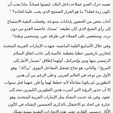
نفسه حرك العدو عملاءه داخل البلاد، ليعيثوا فساداً، ماذا يجب أن
تكون ردة فعلنا؟ ما هو القرار الصحيح الذي يجب علينا اتخاذه؟ "
أجاب بعض من الحضور بإجابات متنوعة، وفضلت البقية الاستماع
إلى رأي الشيخ الذي كان تعليقه: "سندك عاصمة العدو من دون
تردد، وسنقضي على العملاء في طرفة عين، وسنحمي وطننا".
وفي خلال الأسابيع القلية الماضية، شهدت الإمارات العربية المتحدة
إنجازين تاريخيين حظيا بتغطية عالمية إلى جانب اتفاق السلام
الرئيسي بينها وبين وإسرائيل، أولهما إطلاق "مسبار الأمل إلى
المريخ"، والثاني، هو نجاح تشغيل المفاعل النووي "براكة"، وهو
الأول من نوعه في العالم العربي. وعلى الرغم من أن هذين
التطورين لم يكونا مفاجأة لأنه خطط لهما وأعلن عنهما قبل سنوات
إلا أن جذور الرؤية التي أثمرت هذين التطورين الكبيرين تمتد إلى
عقود. وفي بلد حديث النشأة مثل الإمارات العربية المتحدة، وهو
عبارة عن اتحاد تم الاحتفال بالذكرى الخمسين لإنشائه في كانُون
الأَوَّل
/
ديسمبر القادم، تعتبر هذه الإنجازات التقنية مهمة بشكل