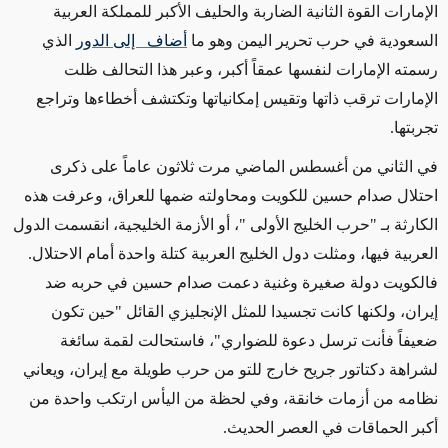
الإمارات القوة الثانية الضاربة والحليف الأكبر للمملكة العربية
السعودية في حرب تحرير اليمن وهو ما
أضاف إلى الدور
الذي
رسمته الإمارات لنفسها عمقاً أكبر، وعبر هذا التحالف ظلت
الإمارات ترقب ذاتها وتقيس إمكانياتها وتكتشف أخطاءها وتراجع
تجربتها.
في الثاني من أغسطس الماضي مرت ثلاثون عاماً على ذكرى
احتلال صدام حسين للكويت ومحاولته ضمها للعراق، وعرفت هذه
الكارثة بـ "حرب الخليج الأولى "، أو الأزمة الخليجية، انقسمت الدول
العربية فيها، ومثلت دول الخليج العربية كتلة واحدة أمام الاحتلال.
فالكويت دولة صغيرة وغنية دعمت صدام حسين في حربه ضد
إيران، ولكنها كانت تجسيدا للمثل الإنجليزي القائل "حين تكون
ضعيفاً فأنت ترسل دعوة للضواري"، فاستحالت لقمة سائغة
لشراهة دكتاتور جريح خارج للتو من حرب طويلة مع إيران، ويعاني
نظامه من أزمات خانقة، وفي لحظة من اليأس ارتكب واحدة من
أكبر الحماقات في العصر الحديث.