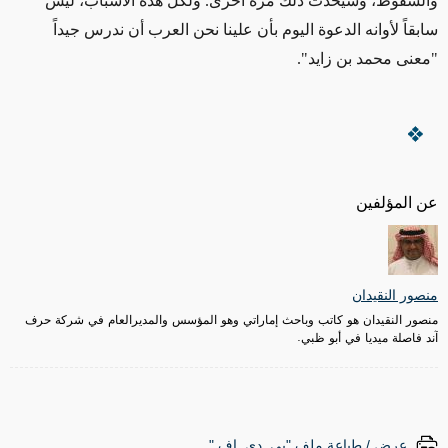
والسقوط، وسيحدث ذلك مرة أخرى. ولكل هذه الأسباب، ليس
سابقاً لأوانه الدعوة اليوم بأن علينا نحن العرب أن ندرس جيداً
"معنى محمد بن زايد".
عن المؤلفين
منصور النقيدان
منصور النقيدان هو كاتب وباحث إماراتي وهو المؤسس والمديرالعام في شركة حرف
آند فاصلة ميديا في أبو ظبي.
عرض / طباعة ملف "پي. دي. إف."