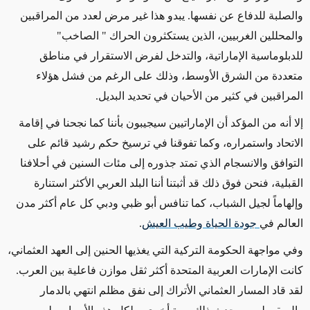
والصلبة للدفاع عن نفسها. يبدو هذا غير مرض لعدد من المراقبين
والمحللين الغربيين، الذين يستكثرون الحراك " الصاخب"
للدبلوماسية الإماراتية، والتدخل لفرض الاستقرار في مناطق
متعددة من الشرق الأوسط، وذلك على الرغم من فشل هؤلاء
المراقبين في كثير من الأحيان في تحديد البديل.
إلا أنه من المؤكد أن الإماراتيين سيجيبون بأننا كما نجحنا في إقامة
الاتحاد واستمراره، وكما تفوقنا في ترسيخ حكم رشيد قائم على
التوافق والانسجام الذي تمتد جذوره إلى مئات السنين في أحلافنا
القبلية، فنحن فوق ذلك قد أثبتنا أننا البلد العربي الأكثر استنارة
وإلهاماً لجيل الشباب، كما تنافس أبو ظبي ودبي كل عام أكثر مدن
العالم في
جودة الحياة وطيب العيش
.
وفي مواجهة الحكومة التركية التي يغذيها الحنين إلى العهد العثماني،
كانت الإمارات العربية المتحدة أكثر ثقل موازن فاعلية بين العرب.
لقد قاد المسار العثماني الأتراك إلى نفق مظلم انتهي بالدمار