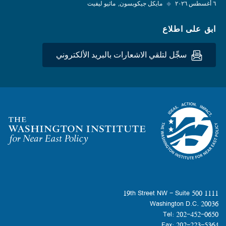
٦ أغسطس ٢٠٢٦
◆
مايكل جيكوبسون
ماثيو ليفيت
ابق على اطلاع
سجِّل لتلقي الاشعارات بالبريد الألكتروني
Homepage
1111 19th Street NW - Suite 500
Washington D.C. 20036
Tel: 202-452-0650
Fax: 202-223-5364