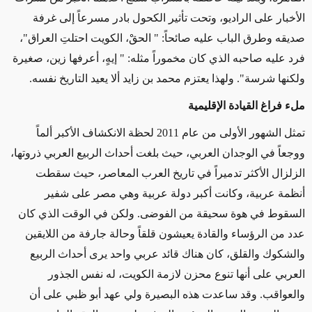
الأخبار على الراديو، وتحت تأثير الكحول بادر مسرعاً إلى غرفة
صديقه وطرق الباب عليه صائحاً: " الحقْ، الكويت احتلتِ العراق"،
فرد عليه صاحبه الذي كان مخموراً مثله: " إيهٍ، أعرفها زين، صغيرة
ولكنها شرسة". ولهذا يعتزم محمد بن زايد ألا يعيد التاريخ نفسه.
ملء فراغ القيادة الإقليمية
تمثل الشهور الأولى من عام 2011 لحظة الانكشاف الأكبر ألماً
ووجعاً في الوجدان العربي، حيث بلغت أحداث الربيع العربي ذروتها،
الزلزال الأكثر تدميراً في تاريخ العرب المعاصر، حيث سقطت
أنظمة عربية، وكانت أكبر دولة عربية وهي مصر على شفير
السقوط في هوة سحيقة من الفوضى. ولكن في الوقت الذي كان
عدد من الرؤساء والقادة يعيشون قلقاً وحالة جارفة من اللايقين
والشكوك والقلق، كان هناك قائد عربي واحد يرى أحداث الربيع
العربي على أنها تنوع محزن لازمة الكويت، له نفس الجذور
والعواقب. وقد ساعدت هذه البصيرة ولي عهد أبو ظبي على أن