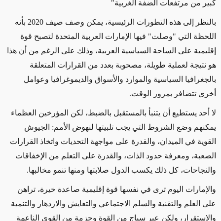
كبير من مرتفعات الضفة الغربية"
بالنظر إلى هذه التطورات الرئيسية، يمكن وصف صيف 2020 بأنه
اللحظة التي "وصلت" فيها الإمارات العربية المتحدة لتصبح قوة
إقليمية على الساحة السياسية العربية، وذلك على الرغم من أن هذا
هو نتيجة لعملية طويلة، مصحوبة بعدد من القرارات المتعلقة
بالجغرافيا السياسية والموارد والأسواق والديموغرافيا وعوامل
أخرى تتضافر بمرور الوقت.
لا أحد يستطيع أن يتنبأ بالمستقبل بالضبط، لكن المؤرخين العظماء
يمكنهم وضع الشروط التي يجب تلبيتها لنهوض الأمم: الجيوش
القوية في الميدان، والقدرة على مواجهة التحديات واتخاذ القرارات
الصعبة، ومعرفة حدود الذات، والقدرة على التعلم من الإخفاقات
والنجاحات، كل ذلك يكسب الدول صلابتها ومنها تنمو مخالبها.
والإمارات اليوم ترى في نفسها قوة إقليمية صاعدة خيرة، تراهن
على العلم والتقنية والسلم الاجتماعي والتعايش والازدهار والتنمية
والاستقرار، ولكن عبر سياج من القوة وحزمة من القوى الناعمة