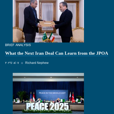
BRIEF ANALYSIS
What the Next Iran Deal Can Learn from the JPOA
Richard Nephew
◆
٠٧‏/٠٨‏/٢٠٢٦