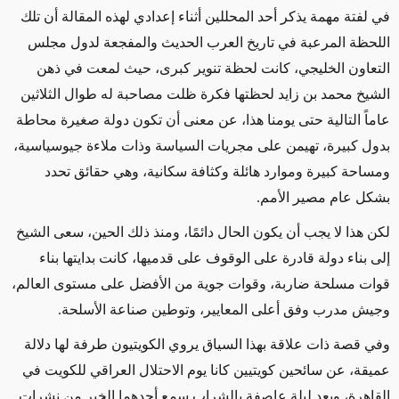
في لفتة مهمة يذكر أحد المحللين أثناء إعدادي لهذه المقالة أن تلك
اللحظة المرعبة في تاريخ العرب الحديث والمفجعة لدول مجلس
التعاون الخليجي، كانت لحظة تنوير كبرى، حيث لمعت في ذهن
الشيخ محمد بن زايد لحظتها فكرة ظلت مصاحبة له طوال الثلاثين
عاماً التالية حتى يومنا هذا، عن معنى أن تكون دولة صغيرة محاطة
بدول كبيرة، تهيمن على مجريات السياسة وذات ملاءة جيوسياسية،
ومساحة كبيرة وموارد هائلة وكثافة سكانية، وهي حقائق تحدد
بشكل عام مصير الأمم.
لكن هذا لا يجب أن يكون الحال دائمًا، ومنذ ذلك الحين، سعى الشيخ
إلى بناء دولة قادرة على الوقوف على قدميها، كانت بدايتها بناء
قوات مسلحة ضاربة، وقوات جوية من الأفضل على مستوى العالم،
وجيش مدرب وفق أعلى المعايير، وتوطين صناعة الأسلحة.
وفي قصة ذات علاقة بهذا السياق يروي الكويتيون طرفة لها دلالة
عميقة، عن سائحين كويتيين كانا يوم الاحتلال العراقي للكويت في
القاهرة، وبعد ليلة عاصفة بالشراب سمع أحدهما الخبر من نشرات