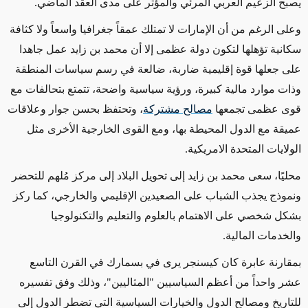
يصبح الزعيم العربي المرئي والمؤثر على مدى العقد الماضي.
وعلى الرغم من أن الإمارات لا تمتلك عمقاً جغرافيا واسعاً ولا كثافة
سكانية تؤهلها لتكون دولة عظمى إلا أن محمد بن زايد عمل جاهدا
على جعلها قوة إقليمية ضاربة، ضالعة في رسم سياسات المنطقة
وذات موارد مالية كبيرة، ورؤية سياسية واضحة، تتمتع بتحالفات مع
قوى عظمى تجمعها
مصالح مشتركة
، وتحتفظ بحسن جوار وعلاقات
عميقة مع الدول المحيطة بها، ومع القوى الخارجية الأخرى مثل
الولايات المتحدة الامريكية.
محليًا، سعى محمد بن زايد إلى تحويل البلاد إلى مركز مُلهم للتحضر
ونموذج يجذب الشباب على الصعيدين الإقليمي والخارجي، كما ركز
بشكل شخصي على الاهتمام بالعلوم والتعليم والتكنولوجيا
والخدمات المالية.
بمقارنة عابرة كان كيسنجر يرى في بسمارك في القرن التاسع
عشر واحداً من أعظم السياسيين "المثاليين"، وذلك وفق تفسيره
للتاريخ ومصالح الدول والخيارات السياسية التي تضطر الدول إلى