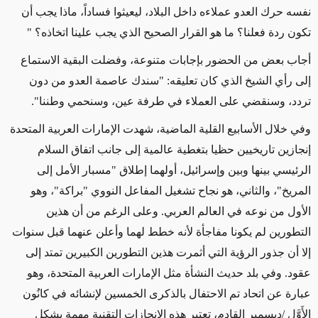
نفسه حرك العدو عملاءه داخل البلاد، ليعيثوا فساداً، ماذا يجب أن
تكون ردة فعلنا؟ ما هو القرار الصحيح الذي يجب علينا اتخاذه؟ "
أجاب بعض من الحضور بإجابات متنوعة، وفضلت البقية الاستماع
إلى رأي الشيخ الذي كان تعليقه: "سندك عاصمة العدو من دون
تردد، وسنقضي على العملاء في طرفة عين، وسنحمي وطننا".
وفي خلال الأسابيع القلية الماضية، شهدت الإمارات العربية المتحدة
إنجازين تاريخيين حظيا بتغطية عالمية إلى جانب اتفاق السلام
الرئيسي بينها وبين وإسرائيل، أولهما إطلاق "مسبار الأمل إلى
المريخ"، والثاني، هو نجاح تشغيل المفاعل النووي "براكة"، وهو
الأول من نوعه في العالم العربي. وعلى الرغم من أن هذين
التطورين لم يكونا مفاجأة لأنه خطط لهما وأعلن عنهما قبل سنوات
إلا أن جذور الرؤية التي أثمرت هذين التطورين الكبيرين تمتد إلى
عقود. وفي بلد حديث النشأة مثل الإمارات العربية المتحدة، وهو
عبارة عن اتحاد تم الاحتفال بالذكرى الخمسين لإنشائه في كانُون
الأَوَّل
/
ديسمبر القادم، تعتبر هذه الإنجازات التقنية مهمة بشكل