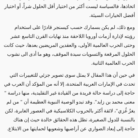
اتخاذها، فالسياسة ليست أكثر من اختيار أقل الحلول شراً، أو اختيار
أفضل الخيارات السيئة.
ومع ذلك، لم يكن بسمارك حسب كيسنجر قادرًا على استخدام
رؤيته لإدارة أزمات أوروبا اللاحقة منذ نهايات القرن التاسع عشر
وحتى الحرب العالمية الأولى، والعقدين المريضين بعدها، حيث كانت
الحلول المرقعة والتسويات سيدة الموقف، وهو ما أدى الى نشوب
الحرب العالمية الثانية.
في حين أن هذا المقال لا يمثل سوى تصوير جزئي للتغييرات التي
تحدث في الإمارات العربية المتحدة، إلا أنه من المؤكد أن العرب في
حاجة إلى دراسة حالة فريدة من القيادة غير التقليدية، منها دراسة "
معنى محمد بن زايد". وقد تبدو الوصية النبوية العظيمة أن " من لم
يغزُ غُزي"، لائقة أكثر بالحروب الكلاسيكية في العصور الغابرة، لكن
بالنسبة للدول الصغيرة، تظل هذه الحقائق خالدة حيث إن هناك
حاجة إلى إبعاد الضواري عن أراضيها وشعوبها لحمايتها من الابتلاع.