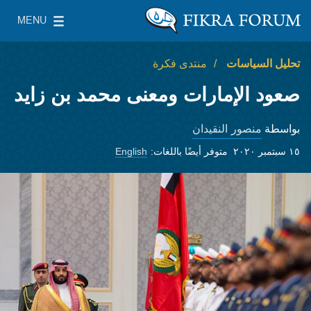
Skip to main content
MENU
معهد واشنطن لسياسات الشرق الأدنى
le Main Menu
تحليل السياسات
منتدى فكرة
صعود الإمارات ومعنى محمد بن زايد
منصور النقيدان
بواسطة
١٥ سبتمبر ٢٠٢٠
متوفر أيضًا باللغات:
English