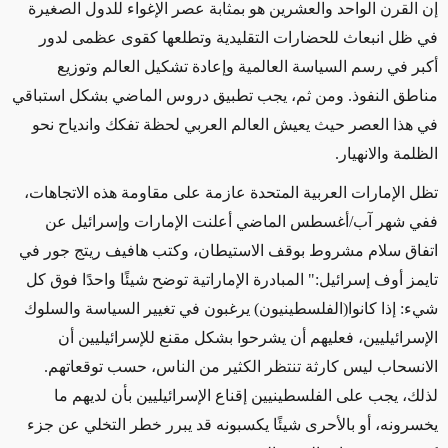
إن القرن الواحد والعشرين هو بمثابة عصر الإغواء للدول الصغيرة
في ظل انبعاث للحضارات التقليدية وتطلعها كقوى عظمى لدور
أكبر في رسم السياسة العالمية وإعادة تشكيل العالم وتوزيع
مناطق النفوذ. ومن ثم، يجب تطبيق دروس الماضي بشكل استباقي
في هذا العصر حيث يعيش العالم العربي لحظة تفكك واندياح نحو
الظلمة والانهيار.
تظل الإمارات العربية المتحدة عازمة على مقاومة هذه الاتجاهات،
ففي شهر آب
/
أغسطس الماضي أعلنت الإمارات وإسرائيل عن
اتفاق سلام مشروط بوقف الاستيطان، وكتب هافيف ريتج جور في
تايمز أوف إسرائيل:" المبادرة الإماراتية توضح شيئًا واحدًا فوق كل
شيء: إذا كانوا(الفلسطينيون) يرغبون في تغيير السياسة والسلوك
الإسرائيليين، فعليهم أن يشرحوا بشكل مقنع للإسرائيليين أن
الانسحاب ليس كارثة تنتظر الكثير من الناس، حسب توقعاتهم.
لذلك، يجب على الفلسطينيين إقناع الإسرائيليين بأن لديهم ما
يخسرونه، أو بالأحرى شيئًا يكسبونه قد يبرر خطر التخلي عن جزء