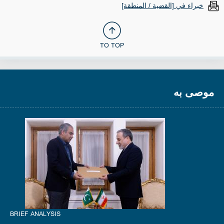
خبراء في [القضية / المنطقة]
TO TOP
موصى به
BRIEF ANALYSIS