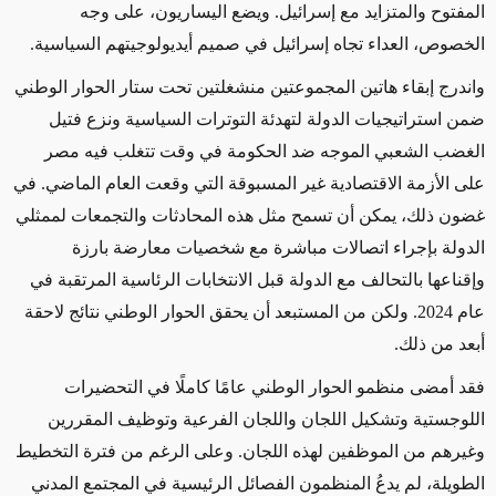
المفتوح والمتزايد مع إسرائيل. ويضع اليساريون، على وجه
الخصوص، العداء تجاه إسرائيل في صميم أيديولوجيتهم السياسية.
واندرج إبقاء هاتين المجموعتين منشغلتين تحت ستار الحوار الوطني
ضمن استراتيجيات الدولة لتهدئة التوترات السياسية ونزع فتيل
الغضب الشعبي الموجه ضد الحكومة في وقت تتغلب فيه مصر
على الأزمة الاقتصادية غير المسبوقة التي وقعت العام الماضي. في
غضون ذلك، يمكن أن تسمح مثل هذه المحادثات والتجمعات لممثلي
الدولة بإجراء اتصالات مباشرة مع شخصيات معارضة بارزة
وإقناعها بالتحالف مع الدولة قبل الانتخابات الرئاسية المرتقبة في
عام 2024. ولكن من المستبعد أن يحقق الحوار الوطني نتائج لاحقة
أبعد من ذلك.
فقد أمضى منظمو الحوار الوطني عامًا كاملًا في التحضيرات
اللوجستية وتشكيل اللجان واللجان الفرعية وتوظيف المقررين
وغيرهم من الموظفين لهذه اللجان. وعلى الرغم من فترة التخطيط
الطويلة، لم يدعُ المنظمون الفصائل الرئيسية في المجتمع المدني