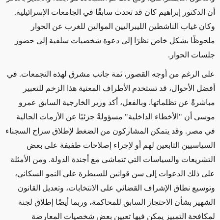
أن الدكتور إبراهيم كان قد تحدث سابقًا في الجامعات الإسرائيلية.
وكان غياب الناشطين الليبراليين الموالين للغرب عن الحوار
ملحوظًا بشكل خاص نظرًا إلى دعوة شخصيات سلفية إلى حضور
جلسات الحوار.
على الرغم من أوجه القصور، ثمة جانب مشرق لهذه التجمعات. في
أفضل الأحوال، قد تستخدم الأطراف المعنية هذا الزخم للتعبير
مباشرةً عن تظلماتها. وبالفعل، أكد وزير الخارجية السابق عمرو
موسى أن "الأخطاء الداخلية" مسؤولةٌ جزئيًا عن الأزمات الحالية
في مصر. وقد يتمكن المشاركون من الضغط لإطلاق سراح السجناء
السياسيين التابعين لهم أو لإجراء إصلاحات طفيفة على بعض
التشريعات والسياسات التي تتماشى مع أجندة الدولة. ومن الأمثلة
على ذلك الدعوات إلى سن قوانين للسيطرة على النمو السكاني،
وتوسيع نطاق الإشراف القضائي على الانتخابات، وتعديل القانون
الشهير بشأن الاحتجاز السابق للمحاكمة، وربما أيضًا إطلاق لجنة
لمكافحة التمييز يمكن فيها تعيين بعض شخصيات المعارضة