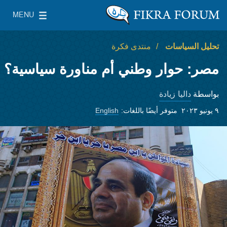
Skip to main content
MENU
معهد واشنطن لسياسات الشرق الأدنى
le Main Menu
تحليل السياسات
منتدى فكرة
مصر: حوار وطني أم مناورة سياسية؟
داليا زيادة
بواسطة
٩ يونيو ٢٠٢٣
متوفر أيضًا باللغات:
English