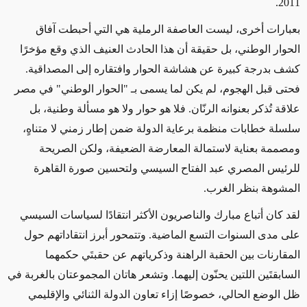
2011.
بعبارات أخرى، ليست العاصفة الرملية هي التي أحبطت آفاق
الحوار الوطني، بل حقيقة أن هذا الحادث العنيف الذي وقع مؤخرًا
كشف بدرجة كبيرة عن هشاشة الحوار وافتقاره إلى المصداقية.
فحتى قبل الهجوم، لم يكن لما يسمى بـ "الحوار الوطني" في مصر
علاقة تُذكر بعنوانه الرنّان. فلا هو حوار ولا هو مسألة وطنية، بل
سلسلة خطابات منظمة برعاية الدولة ضمن إطار زمني لا متناهٍ،
ومصممة بعناية لاستمالة المعارضة الضعيفة، ولكن الصريحة
للرئيس المصري عبد الفتاح السيسي ولتحسين صورة القاهرة
المشوهة بنظر الغرب.
لقد كان أتباع مبارك والناصريون الأكثر انتقادًا لسياسات السيسي
على مدى السنوات التسع الماضية. وتتمحور أبرز انتقاداتهم حول
المقارنات بين الحقبة الراهنة وذكرياتهم عن حقبتَي حكمهما
السابقتَين اللتين يحنّون إليهما. وتشعر هاتان المجموعتان بالغربة في
ظل الوضع الحالي، خصوصًا إزاء تعاون الدولة الثنائي والإقليمي