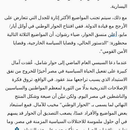
اليسارية.
مع ذلك، سيتم تجنب المواضيع الأكثر إثارة للجدل التي تتعارض على
الأرجح مع قيادة الدولة. ففي افتتاح الحوار الوطني في أوائل أيار/
مايو،
أعلن
منسق الحوار، ضياء رشوان، أن المواضيع الثلاثة التالية
محظورة: "الدستور الحالي، وقضايا السياسة الخارجية، وقضايا
الأمن القومي".
عندما دعا السيسي العام الماضي إلى حوار شامل، عُقدت آمال
كبيرة على تفعيل الحياة السياسية في مصر أخيرًا للخروج من نفق
الاستبداد الذي يسبب تراجعها منذ عقود. في الواقع، تروق فكرة
الإصلاحات التدريجية بدلًا من الثورة لمعظم المواطنين والسياسيين
والناشطين في مصر اليوم. ولكن تبيَّن أن صيغة وشكل المنتج
النهائي لما يسمى بـ "الحوار الوطني" مخيب للآمال. فمع استبعاد
بعض المواضيع والأفراد عمدًا، يصعب التصديق أن الحوار قد يسهم
في أي حلول ملموسة للاختلالات السياسية المزمنة في مصر. وما
تعليق مناقشات الحوار سوى تأكيد جديد على هذه النقطة.