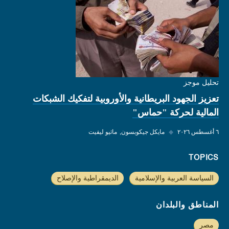
تحليل موجز
تعزيز الجهود البريطانية والأوروبية لتفكيك الشبكات
المالية لحركة "حماس"
٦ أغسطس ٢٠٢٦
◆
مايكل جيكوبسون
ماثيو ليفيت
TOPICS
السياسة العربية والإسلامية
الديمقراطية والإصلاح
المناطق والبلدان
مصر