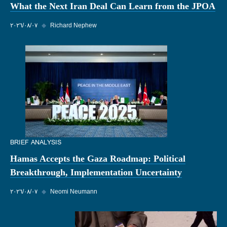
What the Next Iran Deal Can Learn from the JPOA
Richard Nephew
◆
٠٧‏/٠٨‏/٢٠٢٦
BRIEF ANALYSIS
Hamas Accepts the Gaza Roadmap: Political
Breakthrough, Implementation Uncertainty
Neomi Neumann
◆
٠٧‏/٠٨‏/٢٠٢٦