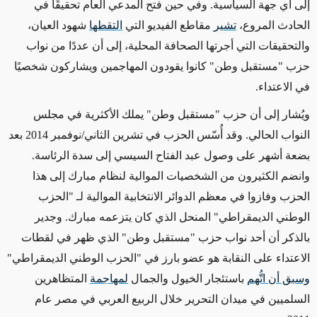
إلى أي جهة السياسية. وفي حين فتح المدعي العام تحقيقًا في
الحادث المروع،
تشير
مقاطع الفيديو التي
التقطها
شهود العيان،
والتحقيقات التي أجرتها الصحافة المحلية، إلى أن عددًا من نواب
حزب "مستقبل وطن" كانوا يقودون المهاجمين ويشاركون شخصيًا
في الاعتداء.
ويُشار إلى أن حزب "مستقبل وطن" يملك الأكثرية في مجلس
النواب الحالي. وقد أُسّس الحزب في تشرين الثاني/نوفمبر 2014 بعد
بضعة أشهر على وصول عبد الفتاح السيسي إلى سدة الرئاسة.
وانضم الكثيرون من الشخصيات الموالية لنظام مبارك إلى هذا
الحزب وفازوا في معظم الدوائر الانتخابية الموالية لـ "الحزب
الوطني الديمقراطي" المنحل الذي كان يتزعمه مبارك. وجدير
بالذكر أن أحد نواب حزب "مستقبل وطن" الذي ظهر في لقطات
الاعتداء على النقابة هو عضو بارز في "الحزب الوطني الديمقراطي"
وسبق أن اتُّهم
باستئجار الخيول والجمال
لمهاجمة
المتظاهرين
السلميين في ميدان التحرير خلال الربيع العربي في مصر عام