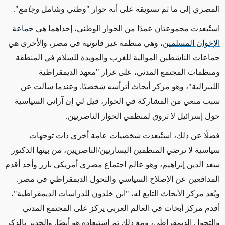
المصري إلى ما تم تسويقه على أنه حوار "وطني وشامل
وجامع
".
استُبعدت مجموعتان عمدًا من الحوار الوطني، إحداهما هي
جماعة
الإخوان المسلمين
، وهي منظمة غير قانونية في مصر، والأخرى هي
جماعات الناشطين الموالية للغرب والمؤيدة للسلام في المنطقة
ومنظمات المجتمع المدني، على غرار "معهد الديمقراطية
الليبرالية"، وهو مركز أبحاث أترأسه شخصيًا. وعندما سألت عن
سبب منعي من المشاركة في الحوار، قيل لي إن آرائي السياسية
حول إسرائيل لا تروق لمنظمي الحوار الناصريين.
فضلًا عن ذلك، استُبعدت شخصيات عامة أخرى ذات توجهات
سياسية لا ترضي المنظمين اليساريين/الناصريين، من بينها الدكتور
سعد الدين إبراهيم، وهو عالم اجتماع مصري أمريكي بارز وأحد أقدم
المدافعين عن الإصلاح السياسي والتحول الديمقراطي في مصر.
ويُعد مركز الأبحاث التابع له، "ابن خلدون للدراسات الديمقراطية"،
أقدم مركز أبحاث في العالم العربي يركز على المجتمع المدني
والتحول الديمقراطي، ومع ذلك تم استبعاده هو أيضًا. والجدير بالذكر