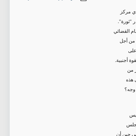
أي مركز
ر "ثورة".
ام القضائي
ا كتلة الصدر، من أجل
على
وة أجنبية.
ر من
 هذه
 وجه؟
ئيس
مجلس
يطة من 329 نائبًا (أي 165 مقعدًا)، في حين أن