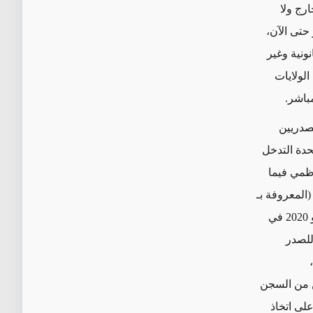
ارج ولا
حتى الآن،
ونية وغير
الولايات
باشر.
لصدريين
تحدة التدخل
ظمي فيما
المعروفة بـ
"قائمة حقوق" في البرلمان) إلى محاصرة مقر إقامة رئيس الوزراء في حزيران/يونيو 2020 في
للصدر
ين من السجن
على اتخاذ