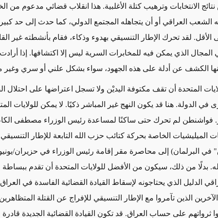
 نتائج الانتخابات وترهيب كتلة الأغلبية. هذا انقلاب قضائي مدعوم من الخ
ه الشعب العراقي أو أن يتجاهله المجتمع الدولي، كما حدث إلى حد كبير 
الأقل. لقد تحرك الإطار التنسيقي بهدوء وذكاء، فقام بأنشطته غير القان
المجال الذي يمكن فيه للمخابرات السرية ليس إلا اكتشافها. إذا أرادت 
نها الكشف عن أدلة على هذه الجهود، سواء بشكل علني أو سري وغير م
لايات المتحدة أن تقف مكتوفة اليديْن ولا تسجل اعتراضها على احتلال ا
ي الدولة. هنا قد يكون النهج غير المباشر ذكيًا. لا يمكن للولايات الم
 فواشنطن لم تحرك حتى ساكنًا لمساعدة رئيس الوزراء مصطفى الكا
الميليشيات الخاصة بحركة كتائب حزب الله التابعة للإطار التنسيقي (
له. بدلًا من ذلك، سيكون من الأفضل للولايات المتحدة أن تقدم ببساطة 
قي الدليل الذي يحتاجونه لإسقاط القيادة القضائية الفاسدة في العراق،
لآخرين الذين تآمروا مع الإطار التنسيقي للإفراج عن القتلة المتظاهر
ا ثرواتهم على حساب العراق. قد تكون القيادة القضائية الجديدة قادرة 