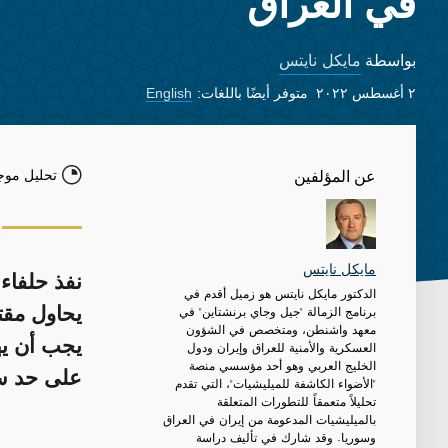
في العراق
مايكل نايتس
بواسطة
٢ أغسطس ٢٠٢٢
متوفر أيضًا باللغات:
English
تحليل موج
عن المؤلفين
مايكل نايتس
نفذ حلفاء إ
الدكتور مايكل نايتس هو زميل أقدم في
برنامج الزمالة "جيل وجاي برنشتاين" في
يحاول مقت
معهد واشنطن، ومتخصص في الشؤون
يجب أن يهت
العسكرية والأمنية للعراق وإيران ودول
الخليج العربي وهو أحد مؤسسي منصة
على حد س
"الأضواء الكاشفة للميليشيات"، التي تقدم
تحليلاً متعمقاً للتطورات المتعلقة
بالميليشيات المدعومة من إيران في العراق
وسوريا. وقد شارك في تأليف دراسة