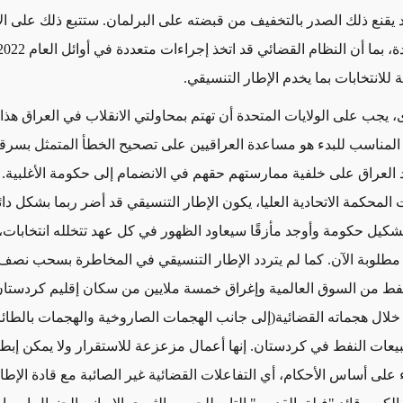
 يقنع ذلك الصدر بالتخفيف من قبضته على البرلمان. ستتبع ذلك على ال
ية للانتخابات بما يخدم الإطار التنسيقي.
 يجب على الولايات المتحدة أن تهتم بمحاولتي الانقلاب في العراق هذا 
المناسب للبدء هو مساعدة العراقيين على تصحيح الخطأ المتمثل بسرقة 
 العراق على خلفية ممارستهم حقهم في الانضمام إلى حكومة الأغلبية. م
المحكمة الاتحادية العليا
، يكون الإطار التنسيقي قد أضر ربما بشكل دائ
شكيل حكومة وأوجد مأزقًا سيعاود الظهور في كل عهد تتخلله انتخابات،
ين مطلوبة الآن. كما لم يتردد الإطار التنسيقي في المخاطرة بسحب نصف
فط من السوق العالمية وإغراق خمسة ملايين من سكان إقليم كردستا
 خلال
هجماته القضائية
(إلى جانب الهجمات الصاروخية والهجمات بالطائ
عات النفط في كردستان. إنها أعمال مزعزعة للاستقرار ولا يمكن إبطالها
على أساس الأحكام، أي التفاعلات القضائية غير الصائبة مع قادة الإطا