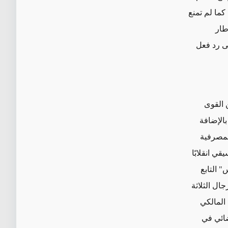
كما لم تمنع
طار
 التنسيقي إلى رد فعل
ن القوى
بالإضافة
المصرفية
قي انقلابًا
قدس" التابع
ال الثلاثة
تعليمات من المالكي
ضائي في