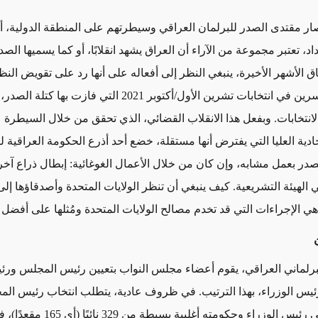
صار مقتدى الصدر للبرلمان العراقي وسيطرتهم على المنطقة الدولية، 
د، تعتبر مجموعة من الآراء أن العراق يشهد انقلابًا، أو كما يسميها الصد
 الأشهر الأخيرة، ينبغي النظر إلى أفعاله على أنها رد على تقويض النظ
من قبل الخاسرين في انتخابات تشرين الأول/أكتوبر 2021 التي فازت به
الانتخابات. وبفعل هذا الانقلاب القضائي، الذي تحقق من خلال السيطرة 
ادية العليا التي يفترض أنها مستقلة، خضع أحد أذرع الحكومة العراقية لق
لصدر بعمل مشابه، وإن كان من خلال الأعمال الغوغائية: إبطال ذراع آخ
الهيئة التشريعية. كيف ينبغي أن تنظر الولايات المتحدة وأصدقاؤها إلى
ي الإجراءات التي قد تخدم مصالح الولايات المتحدة ومُثلها على أفضل
ن
برلماني العراقي، يقوم أعضاء مجلس النواب بتعيين رئيس المجلس ور
ئيس الوزراء، بهذا الترتيب. في ظروف عادية، يتطلب انتخاب رئيس ال
والتصديق على رئيس الوزراء وحكومته أغلبية بس