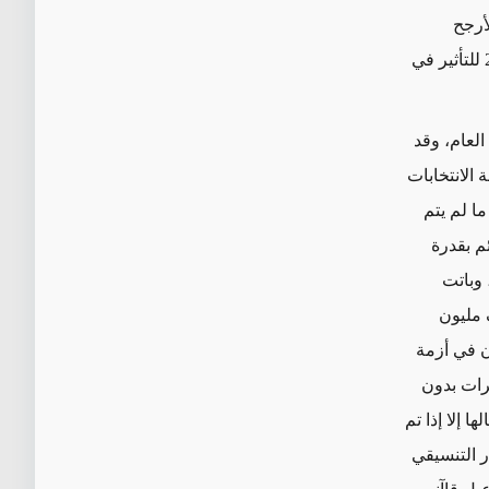
أرجح
انتخابات جديدة، بما أن النظام القضائي قد اتخذ إجراءات متعددة في أوائل العام 2022 للتأثير في
العام، وقد
الانتخابات
ا لم يتم
م بقدرة
 وباتت
 مليون
ن في أزمة
رات بدون
 إلا إذا تم
ر التنسيقي