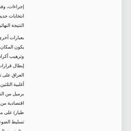
إجراءات، وقد
النتيجة النهائ
بعبارات أخرى،
يكون المكان 
وترهيب أكراد
إبطال قرارات 
العراق على ت
أغلبية الثلث
برميل من الن
اقتصادية من
طيار) على مبي
تسليط الضوء 