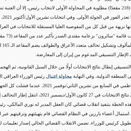
أغلبية الثلثين (218 مقعدًا) مطلوبة في المحاولة الأولى لانتخاب رئيس، إلا أن العتب
165 مقعدًا إذا
نها نزيهة من قبل كل من المفوضية العليا المستقلة للانتخابات في العرا
المتحدة، فازت قائم
الخروج عن ا
 الإطار التنسيقي المدعوم من إيران إلى المعارضة.
لتنسيقي إبطال نتائج الانتخابات أولًا من خلال السبل القانونية، ثم الهج
 المنطقة الدولية، وفي النهاية
محاولة اغتيال
رئيس الوزراء العراقي ا
مصطفى الكاظمي في السابع من تشرين الثاني/نوفمبر 2021. عند
التصديق على نتائج الانتخابات في 27 كانون الأول/ديسمبر 2021، 
 الخطة بتنفيذ انقلاب قضائي كان العقل المدبر له نوري المالكي، رئي
 استمال أعضاء بارزين في النظام القضائي قام بتهيئتهم وترقيتهم عبر 
طويل كرئيس للوزراء. تضمن الانقلاب القضائي الحالي إصدار تعليمات 