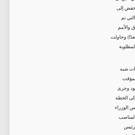
ة تنخفض إلى
 تعذر الفوز في الجولة الأولى. وفي انتخابات تشرين الأول/أكتوبر 2021، التي تم
ق والأمم
ة "سائرون" بزعامة مقتدى الصدر بأكبر عدد من المقاعد (73 مقعدًا) وحاولت
لمألوف وتشكيل تحالف متعدد الأعراق والطوائف يضم المقاعد الـ 165 المطلوبة
مات شبه
لمؤقت
ما فشلت كل الجهود وجرى
انتقل إطار التحالف إلى الخطة
س الوزراء
المناصب
لرئيس