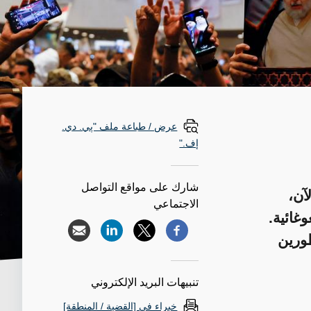
عرض / طباعة ملف "پي. دي.
إف."
شارك على مواقع التواصل
لآن،
الاجتماعي
غائية.
طورين
تنبيهات البريد الإلكتروني
خبراء في [القضية / المنطقة]