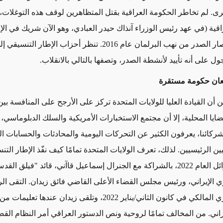
ى. لم تخاطر الحكومة العراقية بقتل المتظاهرين لوقف هذه التوغلات، 
اقية (في عهد رئيس الوزراء آنذاك حيدر العبادي، وهو الآن شريك في الإ
التنسيقي) أنصار الصدر من نهب البرلمان عام 2016. تنظر أحزاب الإطار
ل على أنه تأييد لأنشطة الصدر، وتصفها بالتالي بالانقلاب.
عان حكومة مستقرة
أن القيادة العليا للولايات المتحدة تركز على الأرجح على المنافسة بي
يا المحلية، إلا أن مجتمع الاستخبارات الأمريكية والسلك الدبلوماسي، 
وشركائنا، يعرفون الكثير عن التحركات اليومية والمحادثات والحسابات 
ين الرئيسيين. لذلك، تعرف الولايات المتحدة تمامًا كيف نفّذ الإطار التنسي
قضائيًا في أوائل العام 2022، بالشراكة مع الجنرال إسماعيل قاآني، قائد "فيلق ال
 الإيراني، ورئيس مجلس القضاء الأعلى القاضي فائق زيدان. التقى الرج
في منزل نوري المالكي في كانون الثاني/يناير 2022، وتلقى زيدان عندها 
يراني. من المخالف تمامًا لروحية ونص الدستور العراقي أمر النظام الق