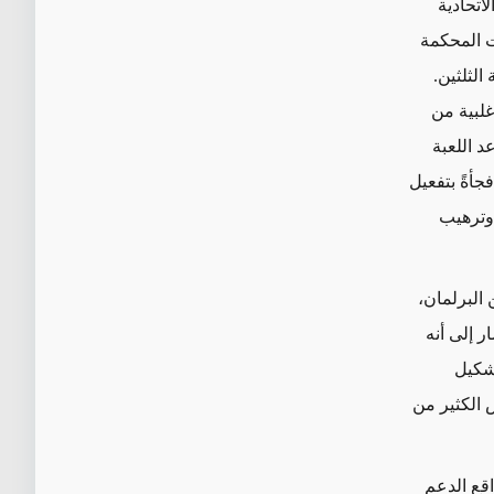
اتحادية
. والأهم من ذلك، ألغت المحكمة
الثلثين.
غلبية من
د اللعبة
جأةً بتفعيل
وترهيب
باطه، جميع النواب البالغ عددهم 73 نائبًا من البرلمان،
ر إلى أنه
تشكيل
 الكثير من
قع الدعم