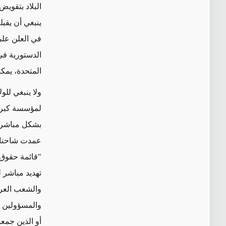
البلاد بتقويض
ينبغي أن يقبل
في العلن على 
الدستورية في 
المتحدة، يمك
ولا ينبغي للو
لمؤسسة كبرى ف
بشكل مباشر.
عمدت شاحنات 
تهديد مباشر 
والشعب العرا
والمسؤولين ا
أو الذين جمعو