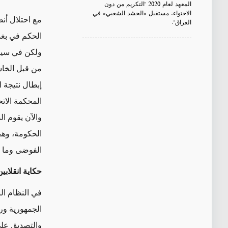
المعهد لعام 2020 "التكريم من دون
الاحتواء: مستقبل «الحشد الشعبي» في
مع احتلال أن
العراق".
الحكم في بغدا
ولكن في سياق
إبطال نتيجة 
المحكمة الاتح
والآن يقوم ا
الحكومة، وهي 
الفوضى وما ه
حكاية انقلابي
في النظام ال
الجمهورية ور