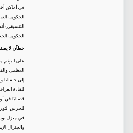
في أماكن أخر
الحكومة العر
الحكومة الخجو
خطآن لا يصن
على الرغم من 
العظمى والقضا
إلى حلفائنا 
للقادة العراقي
للحرس الثوري
والجنرال الإ