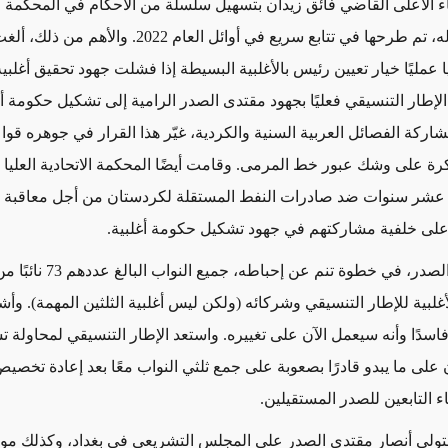
الأعلى القاضي فائق زيدان بتسهيل سلسلة من الأحكام في المحكمة ال
العليا التابعة له، تم طرحها في تتابع سريع في أوائل العام 2022
ليا عمليًا خيار تعيين رئيس بالأغلبية البسيطة إذا فشلت جهود تحقيق أغلبية 
الإطار التنسيقي فعليًا بجهود مقتدى الصدر الرامية إلى تشكيل حكومة أ
 بمشاركة الفصائل العربية السنية والكردية، غيّر هذا القرار في جوهره قواع
كرة على وشك عبور خط المرمى. وقامت أيضًا المحكمة الاتحادية العليا ف
عشر سنوات ضد صادرات النفط المستقلة لكردستان من أجل معاقبة 
على خلفية مشاركتهم في جهود تشكيل حكومة أغلبية.
أقال مقتدى الصدر، في خطوة تنم عن إح
غلبية للإطار التنسيقي وشركائه (ولكن ليس أغلبية الثلثين المهمة). وأشا
اسدًا وأنه سيعمل الآن على تغييره. واستعد الإطار التنسيقي لمحاولة 
على ما يبدو قادرًا بصعوبة على جمع ثلثي النواب معًا بعد إعادة تخصيص
 التابعين للصدر المستقيلين.
تولى أنصار مقتدى الصدر على المجلس التشريعي في بغداد، وكذلك موا