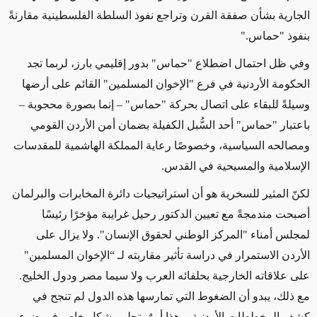
الجارية بشأن صفقة القرن وتراجع نفوذ السلطة الفلسطينية مقارنةً
بنفوذ "حماس."
وفي ظل احتمال اضطلاع "حماس" بدور إقليمي بارز، لربما تجد
الحكومة الأردنية في فرع "الإخوان المسلمين" القائم على أرضها
وسيلةً للبقاء على اتصال بحركة "حماس" – إنما بصورة محجوبة –
باعتبار "حماس" أحد السُّبل الكفيلة بضمان أمن الأردن القومي
ومصالحه السياسية، وخصوصًا رعاية المملكة الهاشمية للمقدسات
الإسلامية والمسيحية في القدس.
لكنّ المثير للسخرية هو أن استراتيجيات دائرة المخابرات والبرلمان
أصبحت مندمجةً مع تعيين الدكتور رحيل غرايبة مؤخرًا رئيسًا
لمجلس أمناء "المركز الوطني لحقوق الإنسان". ولا يزال على
الأردن الاستمرار في دراسة تأثير مقاربته لـ “الإخوان المسلمين"
على علاقاته الخارجية بحلفائه العرب ولا سيما مصر ودول الخليج.
مع ذلك، يبدو أن الضغوط التي تمارسها هذه الدول لم تنجح في
كشف المخططات الأردنية، وهذا أمرٌ يتجلى بشكل خاص في ضوء