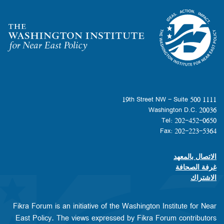
Homepage
1111 19th Street NW - Suite 500
Washington D.C. 20036
Tel: 202-452-0650
Fax: 202-223-5364
الاتصال بالمعهد
Footer contact links
غرفة الصحافة
الاشتراك
Fikra Forum is an initiative of the Washington Institute for Near
East Policy. The views expressed by Fikra Forum contributors