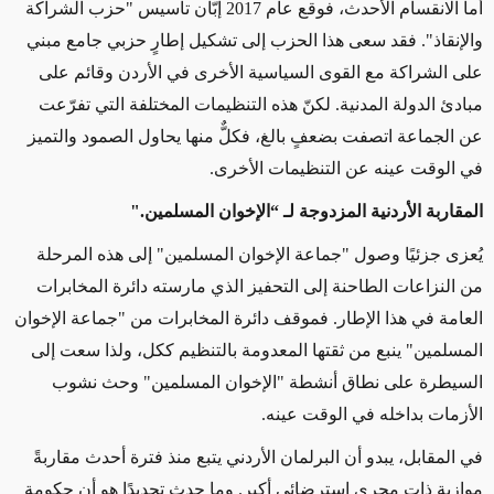
أما الانقسام الأحدث، فوقع عام 2017 إبّان تأسيس "حزب الشراكة
والإنقاذ". فقد سعى هذا الحزب إلى تشكيل إطارٍ حزبي جامع مبني
على الشراكة مع القوى السياسية الأخرى في الأردن وقائم على
مبادئ الدولة المدنية. لكنّ هذه التنظيمات المختلفة التي تفرّعت
عن الجماعة اتصفت بضعفٍ بالغ، فكلٌّ منها يحاول الصمود والتميز
في الوقت عينه عن التنظيمات الأخرى.
المقاربة الأردنية المزدوجة لـ “الإخوان المسلمين."
يُعزى جزئيًا وصول "جماعة الإخوان المسلمين" إلى هذه المرحلة
من النزاعات الطاحنة إلى التحفيز الذي مارسته دائرة المخابرات
العامة في هذا الإطار. فموقف دائرة المخابرات من "جماعة الإخوان
المسلمين" ينبع من ثقتها المعدومة بالتنظيم ككل، ولذا سعت إلى
السيطرة على نطاق أنشطة "الإخوان المسلمين" وحث نشوب
الأزمات بداخله في الوقت عينه.
في المقابل، يبدو أن البرلمان الأردني يتبع منذ فترة أحدث مقاربةً
موازية ذات مجرى استرضائي أكبر. وما حدث تحديدًا هو أن حكومة