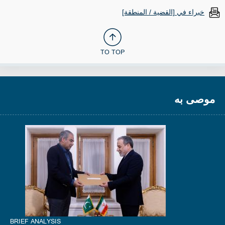
خبراء في [القضية / المنطقة]
TO TOP
موصى به
BRIEF ANALYSIS