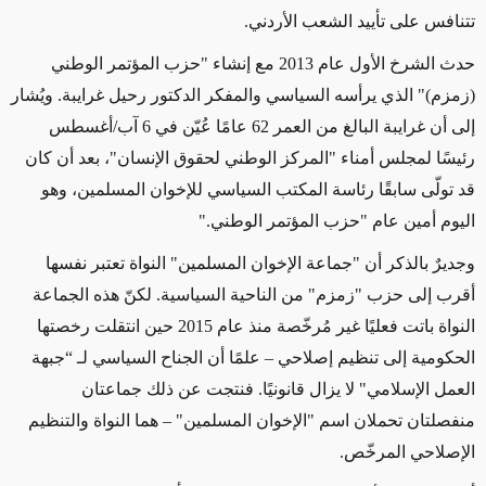
تتنافس على تأييد الشعب الأردني.
حدث الشرخ الأول عام 2013 مع إنشاء "حزب المؤتمر الوطني
(زمزم)" الذي يرأسه السياسي والمفكر الدكتور رحيل غرايبة. ويُشار
إلى أن غرايبة البالغ من العمر 62 عامًا عُيّن في 6 آب/أغسطس
رئيسًا لمجلس أمناء "المركز الوطني لحقوق الإنسان"، بعد أن كان
قد تولّى سابقًا رئاسة المكتب السياسي للإخوان المسلمين، وهو
اليوم أمين عام "حزب المؤتمر الوطني."
وجديرٌ بالذكر أن "جماعة الإخوان المسلمين" النواة تعتبر نفسها
أقرب إلى حزب "زمزم" من الناحية السياسية. لكنّ هذه الجماعة
النواة باتت فعليًا غير مُرخّصة منذ عام 2015 حين انتقلت رخصتها
الحكومية إلى تنظيم إصلاحي – علمًا أن الجناح السياسي لـ “جبهة
العمل الإسلامي" لا يزال قانونيًا. فنتجت عن ذلك جماعتان
منفصلتان تحملان اسم "الإخوان المسلمين" – هما النواة والتنظيم
الإصلاحي المرخّص.