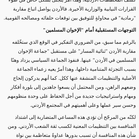
القرارات النيابية والوزارية الأخيرة. فالأردن يواصل اتباع مقاربة
"رمادية" في محاولةٍ للتوفيق بين توقعات حلفائه ومصالحه القومية.
التوجهات المستقبلية أمام "الإخوان المسلمين"
بالرغم مما سبق، من الضروري التفكير في الوقع الذي ستخّلفه
مقاربة الأردن "ثنائية المسار" على مستقبل "جماعة الإخوان
المسلمين في الأردن" عينها. فنفوذ الجماعة السياسي يزداد وهنًا
بسبب التجزئة المتنامية داخلها، وهذا أمرٌ يعيه زعماء الجماعة
الأصلية والتنظيمات المنشقة عنها ككل. كما أنهم يدركون إلحاح
وضعهم الراهن، ومن المحتمل أن يسعوا جاهدين إلى بلورة أفكار
ومهام واستراتيجيات جديدة من أجل الحفاظ على وحدة منظومهم
وحسن سير عملها وعلى أهميتهم في المجتمع الأردني.
لكنّه من المرجّح أن تؤدي هذه المساعي المتضاربة إلى اشتداد
المنافسة بين التنظيمات المعنية لكسب ثقة الشعب الأردني. ومن
شأن هذه المنافسة أن تسبب بدورها عداوةً متعاظمة بين نواة