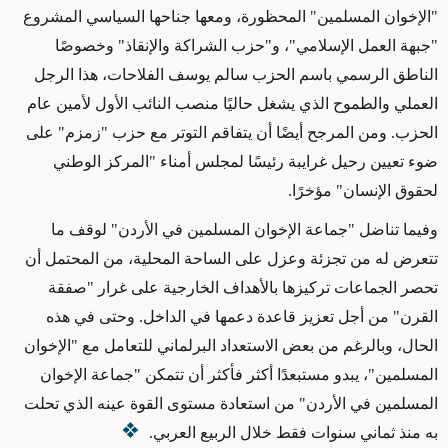
"الإخوان المسلمين" المحظورة، ومعها جناحها السياسي المشروع
"جبهة العمل الإسلامي"، و"حزب الشراكة والإنقاذ" وخصوصًا
الناطق الرسمي باسم الحزب سالم يوسف الفلاحات، هذا الرجل
العملي والطموح الذي يشغل حاليًا منصب النائب الأول لأمين عام
الحزب. ومن المرجح أيضًا أن يتفاقم التوتر مع حزب "زمزم" على
ضوء تعيين رحيل غرايبة رئيسًا لمجلس أمناء "المركز الوطني
لحقوق الإنسان" مؤخرًا.
وفيما تناضل "جماعة الإخوان المسلمين في الأردن" لوقف ما
تتعرض له من تجزئة وعزل على الساحة المحلية، من المحتمل أن
تحصر الجماعات تركيزها بالأهداف الخارجية على غرار "صفقة
القرن" من أجل تعزيز قاعدة دعمها في الداخل. وحتى في هذه
الحال، وبالرغم من بعض الاستعداد البرلماني للتعامل مع "الإخوان
المسلمين"، يبدو مستبعدًا أكثر فأكثر أن تتمكن "جماعة الإخوان
المسلمين في الأردن" من استعادة مستوى القوة عينه الذي تحلت
به منذ ثماني سنوات فقط خلال الربيع العربي.