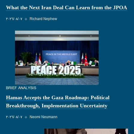
What the Next Iran Deal Can Learn from the JPOA
Richard Nephew
◆
٠٧‏/٠٨‏/٢٠٢٦
BRIEF ANALYSIS
Hamas Accepts the Gaza Roadmap: Political
Breakthrough, Implementation Uncertainty
Neomi Neumann
◆
٠٧‏/٠٨‏/٢٠٢٦