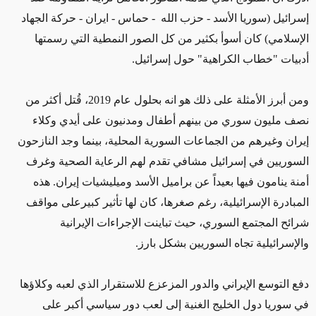
إسرائيل (سوريا الأسد - حزب الله - حماس - ايران - حركة الجهاد
الإسلامي) كان أسوأ بكثير من كل الصور النمطية التي رسمتها
أدبيات "خطاب الكراهية" حول إسرائيل.
ومن أبرز الأمثلة على ذلك هو انه بحلول عام 2019، قُتل أكثر من
نصف مليون سوري من بينهم أطفال ومدنيون على أيدي وكلاء
إيران وغيرهم من الجماعات السورية المحلية، بينما وجد النازحون
السوريين في إسرائيل مشافي تقدم لهم الرعاية الصحية وغرف
أمنة ينامون فيها بعيداً عن براميل الأسد وميليشيات إيران. هذه
المبادرة الإسرائيلية، رغم صغرها، كان لها تأثير كبيرعلى مواقف
شرائح المجتمع السوري، حيث تباينت الإجراءات الإيرانية
والإسرائيلية تجاه السوريين بشكل بارز.
دفع التوسع الإيراني والدور المزعزع للاستقرار الذي لعبه وكلاؤها
في سوريا دول الخليج الغنية إلى لعب دور سياسي أكبر على