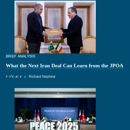
BRIEF ANALYSIS
What the Next Iran Deal Can Learn from the JPOA
Richard Nephew
◆
٠٧‏/٠٨‏/٢٠٢٦