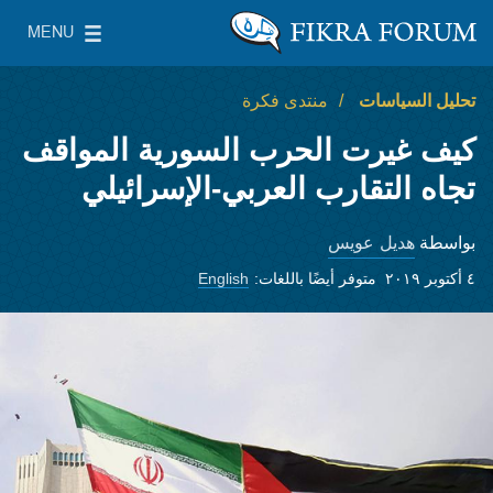
Skip to main content
MENU
معهد واشنطن لسياسات الشرق الأدنى
le Main Menu
تحليل السياسات
منتدى فكرة
كيف غيرت الحرب السورية المواقف
تجاه التقارب العربي-الإسرائيلي
هديل عويس
بواسطة
٤ أكتوبر ٢٠١٩
متوفر أيضًا باللغات:
English