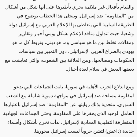
والقيام بأفعال غير ملائمة يجري تأطيرها على أنها شكل من أشكال
من "المقاومة" ضد إسرائيل. ويتجلى هذا الخطاب بوضوح في
الطريقة السلبية التي يتعاطى بها الإعلام العربي مع إسرائيل دولة
وشعبا، حيث تتداول منافذ الإعلام بشكل يومي أخبار وتقارير
ومقالات تخلط بين ما هو سياسي وما هو ديني، وتربط كل ما هو
يهودي بالصراع العربي الإسرائيلي، دون التمييز بين سياسات
الحكومات ومصالحها، وبين العلاقة بين الشعوب، والتي تعايشت مع
بعضها البعض في سلام لعدة أجيال.
ومع اندلاع الحرب الأهلية في سوريا، باتت الجماعات التي تدعو
لمقاومة مسلحة ضد إسرائيل في مواجهة دموية شاملة مع الشعب
السوري، متحدية بذلك روايتها عن "المقاومة" ضد إسرائيل باعتبارها
العامل الوحيد الذي يحفزها على المقاومة. وحتى الجماعات الجهادية
المتطرفة التقليدية المعادية لإسرائيل، بدأت تخرج بأشكال وأسماء
جديدة (داعش) لتشن حروباً ليست إسرائيل محورها.