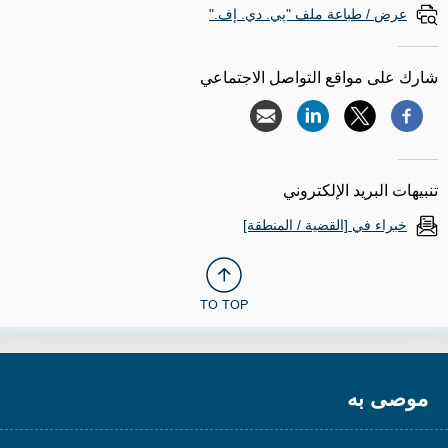
عرض / طباعة ملف "پي. دي. إف."
شارك على مواقع التواصل الاجتماعي
تنبيهات البريد الإلكتروني
خبراء في [القضية / المنطقة]
TO TOP
موصى به