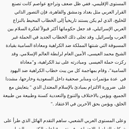
المستوى الإقليمي، ففي ظل ضعف وتراجع عواصم كانت تصنع
القرار العربي مثل بغداد ودمشق والقاهرة، فإن التصور الذاتي
للخليج، الذي لم يكن يستند تاريخياً إلى الخطاب المحيط بالنزاع
العربي الإسرائيلي، قد جعل حكوماتها أكثر قبولاً لفكرة السلام بين
العرب وإسرائيل. وقد تجلى ذلك الخطاب الجديد في الحملة غير
المسبوقة التي شنتها المملكة ضد الكراهية ومعاداة السامية بقيادة
الشيخ محمد العيسى، الأمين العام لرابطة العالم الإسلامي. وقد
ركزت حملة العيسى ومبادرته على نبذ الكراهية، و"معاداة
السامية"، وقام بمهاجمة كل من يبث خطاب الكراهية ضد اليهود
في عدة مؤتمرات ومنابر صحفية داخل السعودية وخارجها، مشددا
على ضرورة الالتزام بمبادئ بالإسلام المعتدل الذي " يتعايش مع
الجميع، ويؤمن بالاختلاف والتنوع والتعددية كسنة وطبيعة من طبيعة
الخلق، ويؤمن بحق الآخرين في الاعتقاد ."
وعلى المستوى العربي الشعبي، ساهم التقدم الهائل الذي طرأ على
شبكات التواصل الاجتماعي في تغيير قناعات الكثير من الشباب