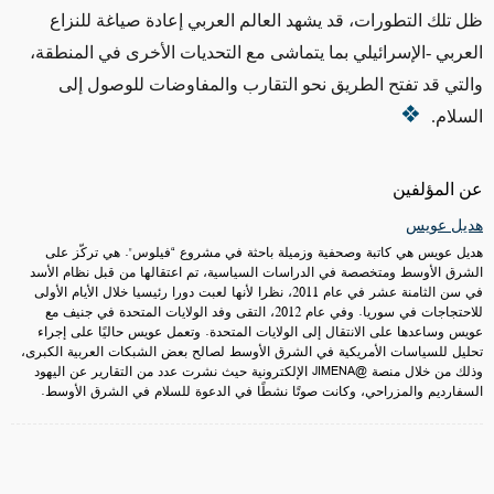
ظل تلك التطورات، قد يشهد العالم العربي إعادة صياغة للنزاع
العربي -الإسرائيلي بما يتماشى مع التحديات الأخرى في المنطقة،
والتي قد تفتح الطريق نحو التقارب والمفاوضات للوصول إلى
السلام.
عن المؤلفين
هديل عويس
هديل عويس هي كاتبة وصحفية وزميلة باحثة في مشروع “فيلوس". هي تركّز على
الشرق الأوسط ومتخصصة في الدراسات السياسية، تم اعتقالها من قبل نظام الأسد
في سن الثامنة عشر في عام 2011، نظرا لأنها لعبت دورا رئيسيا خلال الأيام الأولى
للاحتجاجات في سوريا. وفي عام 2012، التقى وفد الولايات المتحدة في جنيف مع
عويس وساعدها على الانتقال إلى الولايات المتحدة. وتعمل عويس حاليًا على إجراء
تحليل للسياسات الأمريكية في الشرق الأوسط لصالح بعض الشبكات العربية الكبرى،
وذلك من خلال منصة @JIMENA الإلكترونية حيث نشرت عدد من التقارير عن اليهود
السفارديم والمزراحي، وكانت صوتًا نشطًا في الدعوة للسلام في الشرق الأوسط.