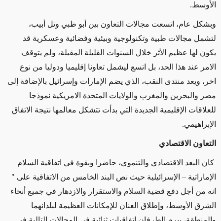
الأوسط.
وبشكل عام، اتسعت مجالات التعاون بين أبو ظبي وتل أبيب،
لتشمل مجالات طبية وتكنولوجية وبيئية وفضائية وعسكرية قد
يكون لها عظيم الأثر خلال السنوات القليلة المقبلة، ولم يتوقف
الامر عند هذا الحد، بل اتسع ليشمل تعاونا إقليميا ودوليا من نوع
اخر، ويعد منتدى النقب، الذي يضم الإمارات وإسرائيل بالإضافة إلى
مصر والبحرين والمغرب والولايات المتحدة الامريكية نموذجا
للعلاقات الإقليمية الجديدة التي بدأت تتشكل معالمها نتيجة الاتفاق
الإبراهيمي.
التعاون الاقتصادي
كان البعد الاقتصادي والتنموي، حاضرا وبقوة في اتفاقية السلام
الإماراتية – الإسرائيلية حيث نص البند الخامس من الاتفاقية على "
انه من أجل دفع قضية السلام والاستقرار والازدهار في جميع أنحاء
الشرق الأوسط، وإطلاق العنان للإمكانات العظيمة لبلدانهما
والمنطقة، يبرم الطرفان اتفاقيات ثنائية في المجالات التالية في