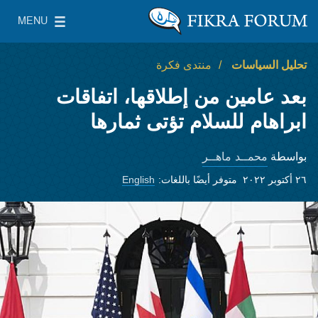
Skip to main content
MENU
معهد واشنطن لسياسات الشرق الأدنى
le Main Menu
تحليل السياسات
منتدى فكرة
بعد عامين من إطلاقها، اتفاقات
ابراهام للسلام تؤتى ثمارها
محمــد ماهــر
بواسطة
٢٦ أكتوبر ٢٠٢٢
متوفر أيضًا باللغات:
English