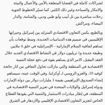
لشراكات كاملة في القضايا المتعلقة بالأمن والأعمال والبيئة
والابتكار والسياحة وغير ذلك الكثير. كما تسيٌر الخطوط الجوية
رحلات مباشرة بين تل أبيب وأبو ظبي ودبي، والمنامة، والدار
البيضاء، ومراكش.
وبالطبع، يكمن التعاون الاقتصادي المتزايد بين إسرائيل وجيرانها
الإقليميين
في صميم هذه الديناميات الجديدة، وسط توقعات بأن
تساهم اتفاقية السلام الإماراتية – الإسرائيلية في خلق 4 ملايين
وظيفة جديدة و1 تريليون دولار في النشاط الاقتصادي الجديد خلال
العقد المقبل، الامر الذي يساهم بقوة في دفع عجلة التنمية
الاقتصادية في المنطقة والتي مازالت تحاول التعافي من اثار جائحة
كوفيد 19، والغزو الروسي لـ أوكرانيا. وفي الوقت عينه، سيساهم
إنشاء الصندوق الإبراهيمي بقيمة 3 مليارات دولار بين دولة الإمارات
ودولة إسرائيل والولايات المتحدة في تعزيز التنمية الاقتصادية في
المنطقة، في إطار مبادرات الاستثمار والتنمية التي يقودها القطاع
الخاص لتعزيز التعاون الاقتصادي الإقليمي والازدهار في الشرق