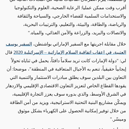
أقرب وقت ممكن عمليا: الرعاية الصحية، العلوم والتكنولوجيا
والاستخدامات السلمية للفضاء الخارجي، والسياحة والثقافة
والرياضة، والطاقة، والبيئة، والتعليم، والترتيبات البحرية،
والاتصالات والبريد، والزراعة والأمن الغذائي، والمياه."
خلال مقابلة اجريتها مع السفير الإماراتي بواشنطن،
السفير يوسف
العتيبة، في اعقاب اتفاقية السلام الإماراتية – الإسرائيلية 2020
قال
لي: "دولة الإمارات كانت تريد سلاماً دافئاً، يحمل في ثناياه تحولاً
إيجابياً حقيقياً، تنعم به الأجيال المتعاقبة في المنطقة"، موضحا: أن
التعاون بين البلدين سوف يطلق مبادرات الاستثمار والتنمية التي
يقودها القطاع الخاص لتعزيز التعاون الاقتصادي الإقليمي والازدهار
في الشرق الأوسط، والذي بدوره سوف يعزز التجارة الإقليمية،
ويمكّن مشاريع البنية التحتية الاستراتيجية، ويزيد من أمن الطاقة
من خلال توفير إمكانية الحصول على الكهرباء بشكل موثوق
وميسّر."