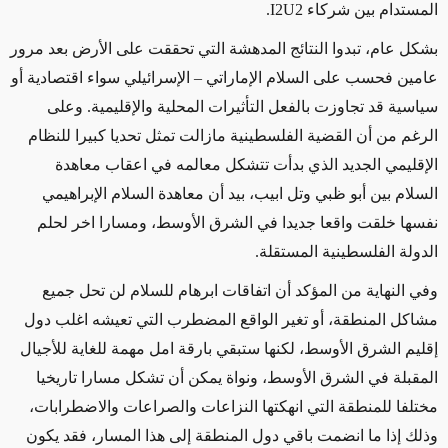
المستدام بين شركاء I2U2.
بشكل عام، تبدوا النتائج المدهشة التي تحققت على الأرض بعد مرور
عامين فحسب على السلام الإماراتي – الإسرائيلي سواء اقتصادية أو
سياسية قد تجاوزت بالفعل التأثيرات المحلية والإقليمية. وعلى
الرغم من أن القضية الفلسطينية مازالت تمثل تحديا كبيرا للنظام
الإقليمي الجديد الذي بدأت تتشكل معالمه في اعقاب معاهدة
السلام بين أبو ظبي وتل ابيب، بيد أن معاهدة السلام الإبراهيمي
نفسها خلقت واقعا جديدا في الشرق الأوسط، ومسارا اخر لحلم
الدولة الفلسطينية المستقلة.
وفي النهاية من المؤكد أن اتفاقات ابرهام للسلام لن تحل جميع
مشاكل المنطقة، أو تغير الواقع المضطرب التي تعيشه اغلب دول
إقليم الشرق الأوسط، لكنها ستبقي بارقة امل مهمة للغاية للأجيال
المقبلة في الشرق الأوسط، ونواة يمكن أن تشكل مسارا تاريخيا
مختلفا للمنطقة التي انهكتها النزاعات والصراعات والاضطرابات،
وذلك إذا ما انضمت باقي دول المنطقة إلى هذا المسار، فقد يكون