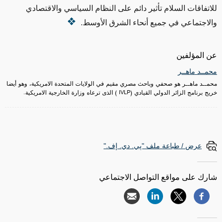
للاتفاقات السلام تأثير دائم على النظام السياسي والاقتصادي
والاجتماعي في جميع أنحاء الشرق الأوسط.
عن المؤلفين
محمــد ماهــر
محمــد ماهــر هو صحفي وباحث مصري مقيم في الولايات المتحدة الامريكية، وهو أيضا
خريج برنامج الزائر الدولي القيادي (IVLP ) الذى ترعاه وزارة الخارجية الامريكية.
عرض / طباعة ملف "پي. دي. إف."
شارك على مواقع التواصل الاجتماعي