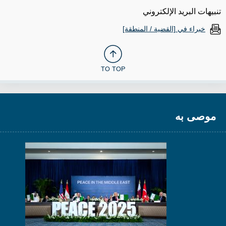
تنبيهات البريد الإلكتروني
خبراء في [القضية / المنطقة]
TO TOP
موصى به