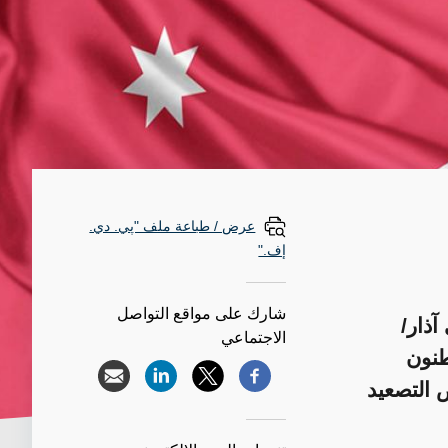
عرض / طباعة ملف "پي. دي.
إف."
شارك على مواقع التواصل
آذار/
الاجتماعي
طنون
ض التصعيد