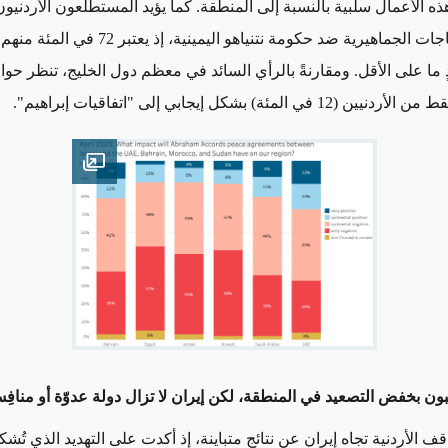
هذه الأعمال سلبية بالنسبة إلى المنطقة. كما يؤيد المستطلَعون الأردنيو
تنظيم الاحتجاجات الجماهيرية ضد حكومة نتنياهو اليمينية
حدٍ ما على الأقل. ومقارنةً بالرأي السائد في معظم دول الخليج، تنظر ح
في المئة) بشكل إيجابي إلى "اتفاقيات إبراهيم".
Open image
بون بخفض التصعيد في المنطقة، لكن إيران لا تزال دولة عدوّة أو منافِ
 الأردنية تجاه إيران عن نتائج متباينة، إذ أكدت على التهديد الذي تُشكل