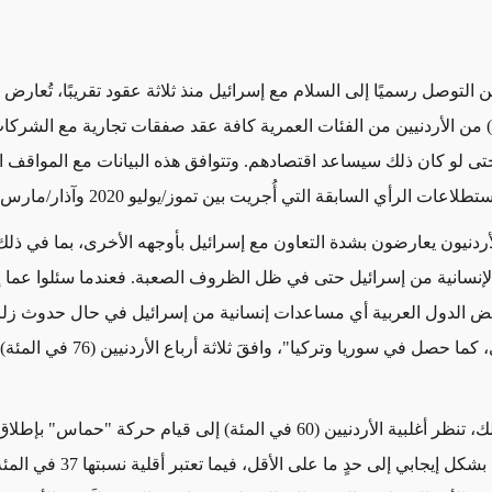
التوصل رسميًا إلى السلام مع إسرائيل منذ ثلاثة عقود تقريبًا، تُعارض أ
مئة) من الأردنيين من الفئات العمرية كافة عقد صفقات تجارية مع الشركا
حتى لو كان ذلك سيساعد اقتصادهم. وتتوافق هذه البيانات مع المواقف ال
لاعات الرأي السابقة التي أُجريت بين تموز/يوليو 2020 وآذار/مارس 2022.
لأردنيون يعارضون بشدة التعاون مع إسرائيل بأوجهه الأخرى، بما في ذلك
إنسانية من إسرائيل حتى في ظل الظروف الصعبة. فعندما سئلوا عما إ
 الدول العربية أي مساعدات إنسانية من إسرائيل في حال حدوث زلزا
طبيعية أخرى، كما حصل في سوريا وتركيا"، وافقَ ثلا
علاوةً على ذلك، تنظر أغلبية الأردنيين (60 في المئة) إلى قيام حركة "حماس
على إسرائيل بشكل إيجابي إلى حدٍ ما على الأقل، فيما تعت