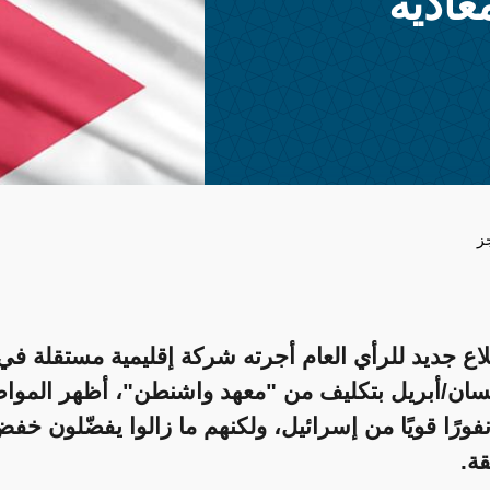
عادية
ز
ع جديد للرأي العام أجرته شركة إقليمية مستقلة في 
ان/أبريل بتكليف من "معهد واشنطن"، أظهر الموا
نفورًا قويًا من إسرائيل، ولكنهم ما زالوا يفضّلون خف
ة.