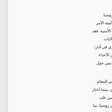
روسيا
لمئة إن واشنطن هي دولة صديقة، بينما قال 22 في المئة الأمر
لأمنية. فقد
 أن الولايات
ري في آذار/
 الأعداء
دنيين حول
ي المقام
ي، بينما اختار
في المئة من الأردنيين على
 روسيا، بما