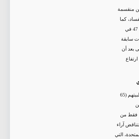
يين منقسمة
فساد، كما
يحصل في دول عربية أخرى"، إذ تؤيد ذلك أغلبية ضئيلة (51 في المئة) وتعارضه نسبة 47 في
عات سابقة
ة فعليًا حتى بعد أن
ن عام 2022 والتي أثارها ارتفاع
ي
يتشاطر الأردنيون وجهات نظر مشابهة بشأن الصين مع نظرائهم الإقليميين ويعتبر أغلبيتهم (65
ن
 على جبهاتٍ أخرى، إذ يرى 18 في المئة فقط من
ة شريكًا أمنيًا. وتتناقض آراء
متحدة، التي