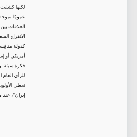
لكنها كشفت أي
الانفراج الس
أمريكي أو إسر
فكرة سيئة. و
تعطي الأولوي
إيران"، عند 