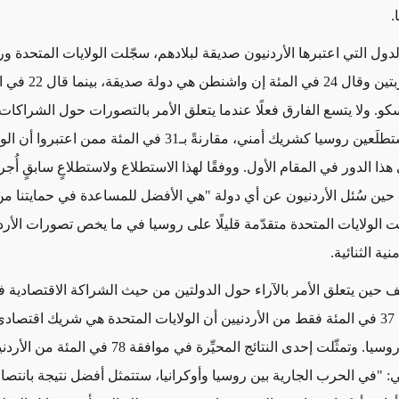
.
لدول التي اعتبرها الأردنيون صديقة لبلادهم، سجّلت الولايات المتحدة و
نسبتين متقاربتين وقال 24 في ا
. ولا يتسع الفارق فعلًا عندما يتعلق الأمر بالتصورات حول الشراكات ا
رأى ربع المستطلَعين روسيا كشريك أمني، مقارنةً بـ31 في المئة ممن اعتبروا
هذا الدور في المقام الأول. ووفقًا لهذا الاستطلاع ولاستطلاعٍ سابقٍ أُج
ارس 2022، حين سُئل الأردنيون عن أي دولة "هي الأفضل للمساعدة في حمايتنا من
يت الولايات المتحدة متقدّمة قليلًا على روسيا في ما يخص تصورات الأر
ية الثنائية.
ف حين يتعلق الأمر بالآراء حول الدولتين من حيث الشراكة الاقتصادية ف
الأول. فيعتقد 37 في المئة فقط من الأردنيين أن الولايات المتحدة هي شريك اقتصاد
47 في المئة روسيا. وتمثّلت إحدى النتائج المحيِّرة في موافقة 78 
ي: "في الحرب الجارية بين روسيا وأوكرانيا، ستتمثل أفضل نتيجة بانتصار