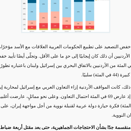
لأردنيين أن ذلك كان إيجابيًا إلى حدٍ ما على الأقل. وتجلّى أيضًا تأييد خ
حيب 53 في المئة من الأردنيين بالاتفاق البحري بين إسرائيل ولبنان باعتباره تطورًا 
 المئة) سلبيًا.
ذلك، كانت المواقف الأردنية إزاء التعاون العربي مع إسرائيل لمحاربة إي
إلى حدٍ كبيرٍ، إذ عارض 69 في المئة احتمال التعاون. وعلى نحو مماثلٍ، عارضت أغل
 (59 في المئة) فكرة حيازة دولة عربية لقنبلة نووية من أجل مواجهة إيران، عل
 النووية.
ل منقسمة جدًا بشأن الاحتجاجات الجماهيرية، حتى بعد مقتل أربعة ضباط