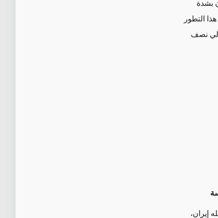
ن بشدة
، إذ يعتبر 72 في المئة منهم هذا التطور
والي نصف
سة
ه إيران،