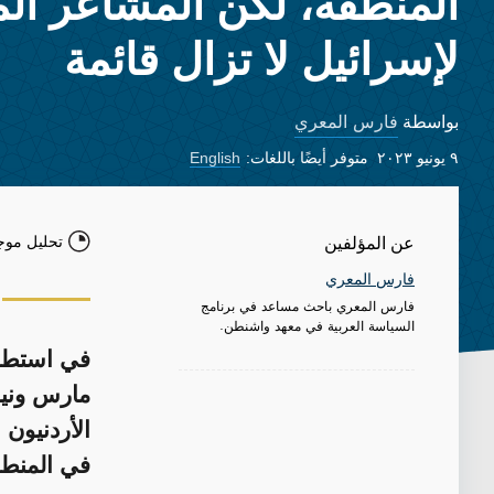
المنطقة، لكن المشاعر الم
لإسرائيل لا تزال قائمة
فارس المعري
بواسطة
٩ يونيو ٢٠٢٣
متوفر أيضًا باللغات:
English
تحليل موج
عن المؤلفين
فارس المعري
فارس المعري باحث مساعد في برنامج
السياسة العربية في معهد واشنطن.
في استطلا
مارس ونيس
الأردنيون 
في المنطق