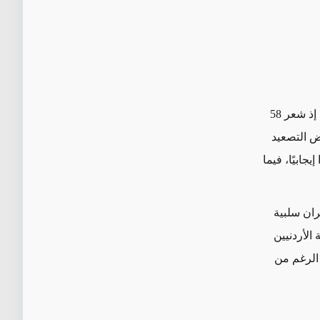
ينسحب تأييد خفض التصعيد على تطبيع الحكومات العربية العلاقات مع الأسد مؤخرًا، إذ شعر 58
فض التصعيد
إيجابيًا، فيما
ران سلبية
بية الأردنيين
ى الرغم من