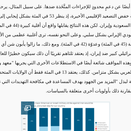
ضًا عن دعمٍ محدودٍ للإجراءات المتَّخَذة ضدها. على سبيل المثال، يرح
عمومًا بموجة خفض التصعيد الإقليمي الأخيرة، إذ ينظر 53 في المئة بشكل
العلاقات بين السعودية وإيران. لكن ه
عودي الإيراني بشكل سلبي. وعلى النحو نفسه، ترى أغلبية عظمى من الأر
كدولة منافِسة (45 في المئة) وعدوّة (42 في المئة). ومع ذلك، ما زالوا يأبون ش
ائيلي كبير ضد إيران، إذ يعتقد ثلثاهم تقريبًا أن ذلك سيكون خطيرًا لل
هذه المواقف شائعة أيضًا في الاستطلاعات الأخرى التي يجريها "معهد
للرأي العام العربي بشكل متزامن. كذلك، يعتقد 13 في المئة فقط أن الو
ة لبذل "المزيد من الجهود بهدف المساعدة في مكافحة التهديدات التي ن
مقارنة ذلك بأولويات أخرى متعلقة بالسياسات.
Open image