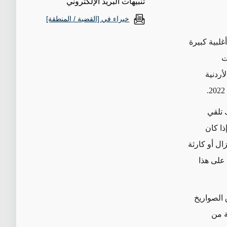
تنبيهات البريد الإلكتروني
خبراء في [القضية / المنطقة]
غلبية كبيرة
ت
أردنية
 تلقي
ذا كان
ل أو كارثة
ثة أرباع الأردنيين (76 في المئة) على هذا
" بإطلاق الصواريخ
بر أقلية نسبتها 37 في المئة من