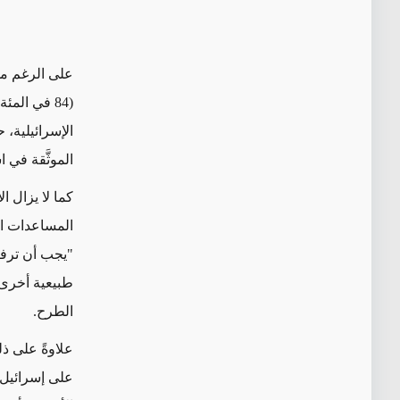
على الرغم من 
(84 في ال
الإسرائيلية، 
الموثَّقة في استط
كما لا يزال ا
المساعدات ال
"يجب أن ترفض
الطرح.