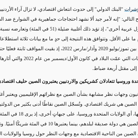
شرات
"البنك الدولي" إلى حدوث انتعاش اقتصادي، لا تزال آراء الأردن
 التالي: "إنه لأمر جيد ألا نشهد احتجاجات جماهيرية في الشوارع ضد ال
ٍ ما على الأقل. وتتوافق هذه النتيجة إلى حدٍ ما مع بيانات ثلاثة استطلا
للرأي أجريت بين تموز/يوليو 2020 وآذار/مارس 2022، إذ بقيت المواقف ثابت
أدت الاحتجاجات التي عمّت البلاد في كانون الأول/ديسمبر م
 إلى مقتل أربعة ضباط.
تحدة وروسيا تتعادلان كشريكين والاردنيين يعتبرون الصين حليف اقتصاد
 الصين هي شريك اقتصادي. وتُسجّل الصين نقاطًا أدنى بكثير من الدولتي
المنافستين لها، أي الولايات المتحدة وروسيا،
الأردنيين أن الصين هي دولة صديقة لبلدهم، بينما يعتبرها 10 في المئ
 الصين من الناحية الاقتصادية مع وجهات النظر حول روسيا والولايات ال