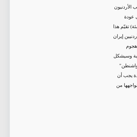
ب الأردنيون
 إيجابي إلى عودة
ذه النتائج يقابلها واقع أن أقلية كبيرة (44 في المئة) تقيّم هذا
دنيين إيران
ن أي هجوم
غاية وسيشكل
 واشنطن"
لايات المتحدة يجب أن
واجهها من