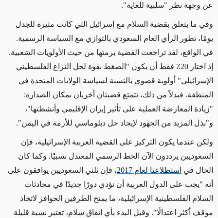
عن وجهة نظر "سلبية للغاية".
وفي ما يتعلق بقضية السلام مع إسرائيل التي كانت مثيرة للجدل
يومًا، تطور الرأي العام السعودي بالتوازي مع السياسة الرسمية.
في الواقع، لقد تراجعت القضية برمتها من حيث الأولويات الشعبية.
إذ اختار 20٪ فقط أن يكون "الضغط بقوة لحل النزاع الفلسطيني
الإسرائيلي" أولوية قصوى بالنسبة لسياسة الولايات المتحدة في
المنطقة. فبدلاً من ذلك، تتمتع قضيتان أخريان بمكان الصدارة:
"زيادة المعارضة العملية على تأثير إيران الإقليمي وأنشطتها"،
و"بذل المزيد من الجهود لإيجاد حل دبلوماسي للأزمة في اليمن".
ولكن عندما يكون التركيز على القضية العربية الإسرائيلية، فإن
السعوديين يرددون الآن الخط الرسمي المعتدل نسبيًا. وكما كان
الحال في
استطلاعنا لعام 2017
، فإن ثلثي السعوديين يوافقون على
أنه "يجب على الدول العربية أن تؤدي دورًا جديدًا في محادثات
السلام الفلسطينية الإسرائيلية، ما يمنح الطرفين الحوافز لاتخاذ
موقف أكثر اعتدالًا". وقبل البدء بأي اتفاق سلام، تعتبر نسبة قليلة