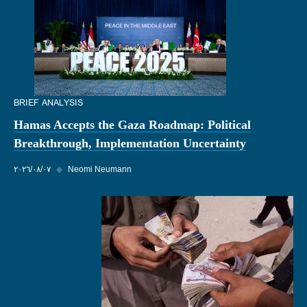
BRIEF ANALYSIS
Hamas Accepts the Gaza Roadmap: Political
Breakthrough, Implementation Uncertainty
Neomi Neumann
◆
٠٧‏/٠٨‏/٢٠٢٦