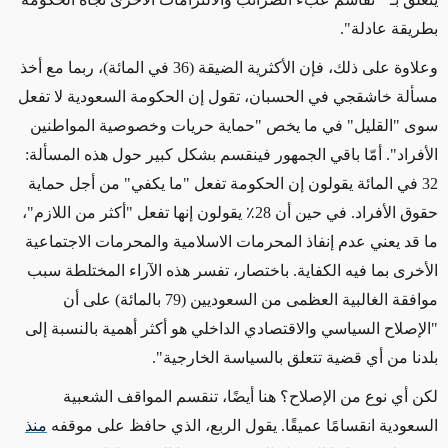
بطريقة عادلة".
وعلاوة على ذلك، فإن الأكثرية الضيقة (36 في المائة)، ربما مع أخذ
مسألة خاشقجي في الحسبان، تقول إن الحكومة السعودية لا تفعل
سوى "القليل" في ما يخص "حماية حريات وخصوصية المواطنين
الأفراد". أمّا باقي الجمهور فينقسم بشكل كبير حول هذه المسألة:
32 في المائة يقولون إن الحكومة تفعل "ما يكفي" من أجل حماية
حقوق الأفراد. في حين أن 28٪ يقولون إنها تفعل "أكثر من اللازم"،
ما قد يعني عدم إنفاذ المحرمات الاسلامية والمحرمات الاجتماعية
الأخرى بما فيه الكفاية. باختصار، تفسر هذه الآراء المختلطة سبب
موافقة الغالبية العظمى من السعوديين (79 بالمائة) على أن
"الإصلاح السياسي والاقتصادي الداخلي هو أكثر أهمية بالنسبة إلى
بلدنا من أي قضية تتعلق بالسياسة الخارجية".
لكن أي نوع من الإصلاح؟ هنا أيضًا، تنقسم المواقف الشعبية
السعودية انقسامًا عميقًا. يقول الربع، الذي حافظ على موقفه
منذ