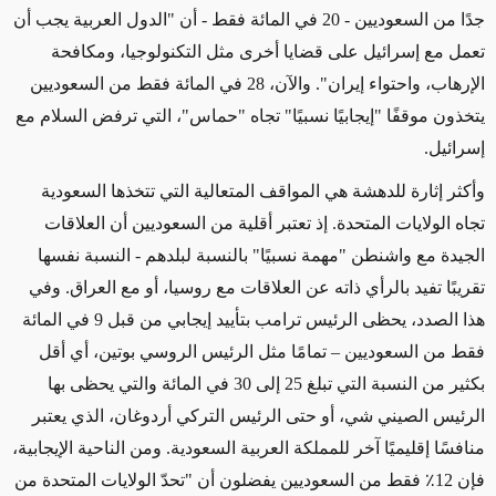
جدًا من السعوديين - 20 في المائة فقط - أن "الدول العربية يجب أن
تعمل مع إسرائيل على قضايا أخرى مثل التكنولوجيا، ومكافحة
الإرهاب، واحتواء إيران". والآن، 28 في المائة فقط من السعوديين
يتخذون موقفًا "إيجابيًا نسبيًا" تجاه "حماس"، التي ترفض السلام مع
إسرائيل.
وأكثر إثارة للدهشة هي المواقف المتعالية التي تتخذها السعودية
تجاه الولايات المتحدة. إذ تعتبر أقلية من السعوديين أن العلاقات
الجيدة مع واشنطن "مهمة نسبيًا" بالنسبة لبلدهم - النسبة نفسها
تقريبًا تفيد بالرأي ذاته عن العلاقات مع روسيا، أو مع العراق. وفي
هذا الصدد، يحظى الرئيس ترامب بتأييد إيجابي من قبل 9 في المائة
فقط من السعوديين – تمامًا مثل الرئيس الروسي بوتين، أي أقل
بكثير من النسبة التي تبلغ 25 إلى 30 في المائة والتي يحظى بها
الرئيس الصيني شي، أو حتى الرئيس التركي أردوغان، الذي يعتبر
منافسًا إقليميًا آخر للمملكة العربية السعودية. ومن الناحية الإيجابية،
فإن 12٪ فقط من السعوديين يفضلون أن "تحدّ الولايات المتحدة من