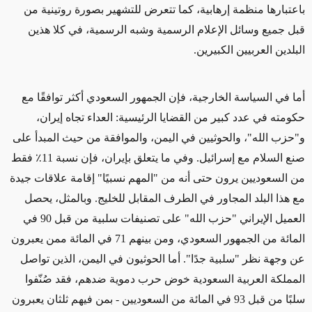
باعتبارها منظمة إرهابية، كما تتعرض للتشهير بصورة روتينية من
قبل جميع وسائل الإعلام الرسمية وشبه الرسمية، في كلا هذين
البلدين العربيين الكبيرين.
أما في السياسة الخارجية، فإن الجمهور السعودي أكثر توافقًا مع
حكومته في عدد كبير من القضايا الرئيسية: العداء تجاه إيران،
و"حزب الله"، والحوثيين في اليمن، والموافقة من حيث المبدأ على
صنع السلام مع إسرائيل. وفي ما يتعلق بإيران، فإن نسبة 11٪ فقط
من السعوديين يرون حتى أنه من "المهم نسبيًا" إقامة علاقات جيدة
مع هذا البلد المجاور في الطرف المقابل للخليج. وبالمثل، يحصل
العميل الإيراني "حزب الله" على تصنيفات سلبية من قبل 90 في
المائة من الجمهور السعودي، ومن بينهم 71 في المائة ممن يعبرون
عن وجهة نظر "سلبية جدًا". أما الحوثيون في اليمن، الذين تواصل
المملكة العربية السعودية خوض حرب دموية ضدهم، فقد صُنّفوا
سلبًا من قبل 93 في المائة من السعوديين - بمن فيهم ثلثان يعبرون