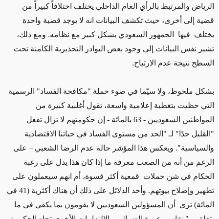
الرياض والمرتبط بالرأي العام الداخلي يختلف اختلافاً كبيراً من
قضية إلى أخرى، حيث تكشف البيانات انه لا يوجد قضية واحدة
يختلف فيها الجمهور السعودي بشكل كبير مع نظامه. ومع ذلك،
تشير نفس البيانات إلى وجود بعض البوادر التحذيرية الكامنة تحت
السطح نتيجة عدم الارتياح.
بشكل ملحوظ، ولا سيّما في ضوء حملة "مكافحة الفساد" الرسمية
التي حظيت بتغطية إعلامية واسعة، تقول أغلبية كبيرة من
المواطنين السعوديين - 63 بالمائة - إن حكومتهم لا تزال تفعل
"القليل جدًا" لـ "الحد من مستوى الفساد في حياتنا الاقتصادية
والسياسية". ويعكس هذا المؤشر حالة عدم الرضا الشعبي – على
الرغم من أنه من الصعب معرفة ما إذا كان هذا يدل على رغبة
الحكام في شن حملات قمعية أكثر قسوة، أم انهم سيعملون على
تطهير وإصلاح بيوتهم. وأحد الدلائل على ذلك أن هناك أكثرية (41 في
المائة) ترى أن المسؤولين السعوديين لا يقومون بما يكفي في ما
يتعلق بـ " تقاسم عبء الضرائب والالتزامات الأخرى تجاه الحكومة