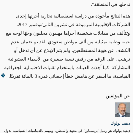
تدخلها في المنطقة".
هذه النتائج مأخوذة من دراسة استقصائية تجارية أجرتها إحدى
الشركات الإقليمية المرموقة في تشرين الثاني/نوفمبر 2017،
وتتألف من مقابلات شخصية أجراها مهنيون محليون وجهًا لوجه مع
عينة وطنية تمثيلية من ألف مواطن سعودي. لقد تم ضمان عدم
الكشف عن هوية المستطلعين، ولم يتم الإبلاغ عن أي تدخل أو
ترهيب، على الرغم من رفض نسبة صغيرة من الأسماء العشوائية
المشاركة. كما أخِذت العينات باستخدام تقنيات الاحتمالية الجغرافية
القياسية، ما أسفر عن هامش خطأ إحصائي قدره 3 بالمائة تقريبًا.
عن المؤلفين
ديفيد بولوك
ديفيد بولوك هو زميل "برنشتاين" في معهد واشنطن، ومهتم بالديناميات السياسية لدول