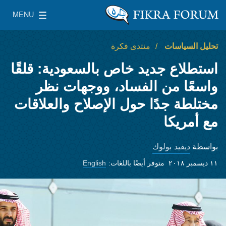
Skip to main content
MENU
معهد واشنطن لسياسات الشرق الأدنى
le Main Menu
تحليل السياسات
منتدى فكرة
استطلاع جديد خاص بالسعودية: قلقًا
واسعًا من الفساد، ووجهات نظر
مختلطة جدًا حول الإصلاح والعلاقات
مع أمريكا
ديفيد بولوك
بواسطة
١١ ديسمبر ٢٠١٨
متوفر أيضًا باللغات:
English