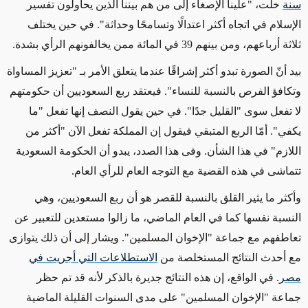
سنة
خلت، "علينا الإصغاء إلى من هم بيننا الذين يحاولون تفسير
الإسلام في اتجاه أكثر اعتدالًا وتسامحًا وحداثة". في حين يختلف
ثلاثة أرباعهم، ومن بينهم 39 في المائة ممن يخالفونهم الرأي بشدة.
بيد أنّ الصورة تبدو أكثر إشراقًا عندما يتعلق الأمر بـ "تعزيز المساواة
وتكافؤ الفرص بالنسبة للنساء". فيعتقد ربع السعوديين أن حكومتهم
لا تفعل سوى "القليل جدًا". في حين يقول النصف إنها تفعل "ما
يكفي". أمّا الربع المتبقي فيقول إن المملكة تفعل الآن "أكثر من
اللازم" في هذا الشأن. وفى هذا الصدد، يبدو أن الحكومة السعودية
تتماشى في هذه القضية مع التوجه العام للرأي العام.
وأكثر ما يثير القلق بالنسبة للقصر هو أن ربع السعوديين، وهي
النسبة نفسها كما في العام الماضي، ما زالوا مستعدين للتعبير عن
تعاطفهم مع جماعة "الإخوان المسلمين". ويشار إلى أن ذلك يتوازى
مع أحدث النتائج المستخلصة من
الاستطلاعات التي أجريت في
مصر
. في الواقع، إن هذه النتائج جديرة بالذكر لأنه قد تم حظر
جماعة "الإخوان المسلمين" على مدى السنوات القليلة الماضية