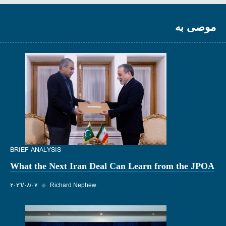
موصى به
BRIEF ANALYSIS
What the Next Iran Deal Can Learn from the JPOA
Richard Nephew
◆
٠٧‏/٠٨‏/٢٠٢٦