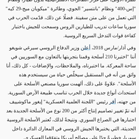
"إس-400" ونظام "بانتسير" الجوي، وطائرة "ميكويان ميج-29 كيه"
التي تعمل من على متن سفينة. فضلًا عن ذلك، قدّمت الحرب في
سوريا ساعات تدريب للطيارين الروس وسمحت للجيش باختبار
كفاءة قوات التدخل السريع الروسية.
وفي آذار/مارس 2018،
أعلن
وزير الدفاع الروسي سيرغي شويغو
أننا "اختبرنا 210 أسلحة وقمنا بتجربتها بالتعاون مع السوريين في
ساحة المعركة. ما اختبرناه، والملاحظات، والإضافات - كل ذلك، أنا
واثق من أنه في المستقبل سيخلّص حياة من سيستخدم هذه
الأسلحة". علاوةً على ذلك، ألهمت سوريا مصنعي الأسلحة على
استحداث أنواع جديدة خلال الحرب تناسب طبيعة الأرض السورية.
من جهته،
أقر
رئيس "اللجنة العلمية العسكرية" إيغور ماكوشييف
أنه تمّ تغيير تصاميم إنتاج أكثر من 200 نوع من الأسلحة الجديدة بعد
اختبارها في الصراع السوري. ونتيجةً لذلك، تُعتبر الأسلحة الروسية
الحديثة، التي يختبرها الجيش الروسي في المعارك الدائرة داخل
سوريا، خطيرةً جدًا على مصالح أمريكا وتفوّقها العسكري.