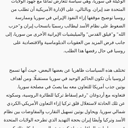
الوكيلة في سوريا، وهي سياسة تتعارض تمامًا مع جهود الولايات
المتحدة ضد إيران. وبالتالي، على الإدارة الأمريكية أن تطلب من
روسيا توضيح موقفها إزاء النفوذ الإيراني في سوريا وممارسة
الضغوط على نظام الأسد ليطالب رسميًا بانسحاب إيران و"حزب
الله" و"فيلق القدس" والميليشيات الإيرانية الأخرى من سوريا، إلى
جانب فرض المزيد من العقوبات الدبلوماسية والاقتصادية على
روسيا في حال رفضها هذا الطلب.
تختلف هذه السياسات ظاهريا عن بعضها البعض، حيث أنها تسمح
لروسيا بأن تكون الحاكم الوحيد في سوريا مستقبلًا. ومن أهداف
بوتين جذب أمريكا للتعاون معه بما يصبّ في مصلحة سوريا.
فتعاونه مع أردوغان "رغم إسقاط تركيا للطائرة الروسية، وسكوته
عن تلك الحادثة لاستغلال قلق تركيا إزاء التعاون الأمريكي-الكردي
شمالي سوريا. ويحاول بوتين تسهيل التقارب والمفاوضات بين نظام
الأسد وتركيا وأيضًا إيران بحجة التهديد الذي تطرحه الولايات المتحدة