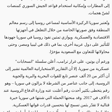
إلى المطارات وإمكانية استخدام قواعد الجيش السوري كمنصات
لشنّ هجمات.
وتُعتبر سوريا الركيزة الأساسية لمساعي روسيا إلى رسم معالم
المنطقة وفق صورتها الخاصة من خلال التغلغل في أجهزتها
الاقتصادية والعسكرية. ويوازي تمتين نفوذ روسيا في سوريا جهودها
للتأثير على دول عربية أخرى، بما في ذلك في ليبيا ومصر، وحتى
محاولاتها للتعاون مع السعودية مؤخرًا.
ورغم أن بوتين، على غرار ترامب، أعلن سلسلة "انسحابات"
عسكرية من سوريا، إلا أن التقارير الاستخباراتية العالمية تشير إلى
أن أكثر من 20 ألف عنصر تابع للقوات البحرية والبرية والجوية
الروسية، إلى جانب عناصر من الشرطة لا يزالون في سوريا – وهو
رقم يتخطى بكثير أحدث رقم أعلنت عنه وزارة الدفاع الروسية عند
6 آلاف في 2017. وقد منحتها الحملة التي شنتها في سوريا خبرة
قتالية لا تقدّر بثمن تسمح لها بتحسين قدرات قواتها العسكرية.