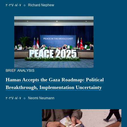
Richard Nephew
◆
٠٧‏/٠٨‏/٢٠٢٦
BRIEF ANALYSIS
Hamas Accepts the Gaza Roadmap: Political
Breakthrough, Implementation Uncertainty
Neomi Neumann
◆
٠٧‏/٠٨‏/٢٠٢٦