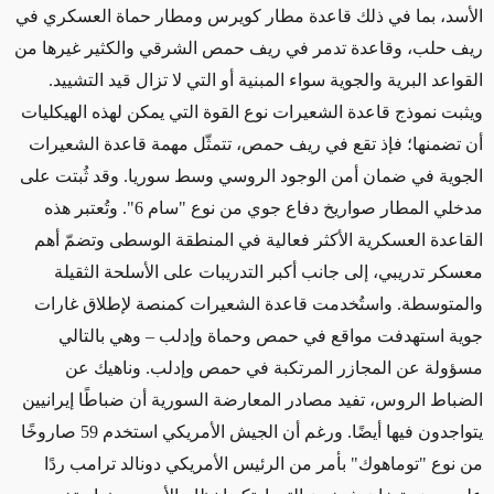
الأسد، بما في ذلك قاعدة مطار كويرس ومطار حماة العسكري في
ريف حلب، وقاعدة تدمر في ريف حمص الشرقي والكثير غيرها من
القواعد البرية والجوية سواء المبنية أو التي لا تزال قيد التشييد.
ويثبت نموذج قاعدة الشعيرات نوع القوة التي يمكن لهذه الهيكليات
أن تضمنها؛ فإذ تقع في ريف حمص، تتمثّل مهمة قاعدة الشعيرات
الجوية في ضمان أمن الوجود الروسي وسط سوريا. وقد ثُبتت على
مدخلي المطار صواريخ دفاع جوي من نوع "سام 6". وتُعتبر هذه
القاعدة العسكرية الأكثر فعالية في المنطقة الوسطى وتضمّ أهم
معسكر تدريبي، إلى جانب أكبر التدريبات على الأسلحة الثقيلة
والمتوسطة. واستُخدمت قاعدة الشعيرات كمنصة لإطلاق غارات
جوية استهدفت مواقع في حمص وحماة وإدلب – وهي بالتالي
مسؤولة عن المجازر المرتكبة في حمص وإدلب. وناهيك عن
الضباط الروس، تفيد مصادر المعارضة السورية أن ضباطًا إيرانيين
يتواجدون فيها أيضًا. ورغم أن الجيش الأمريكي استخدم 59 صاروخًا
من نوع "توماهوك" بأمر من الرئيس الأمريكي دونالد ترامب ردًا