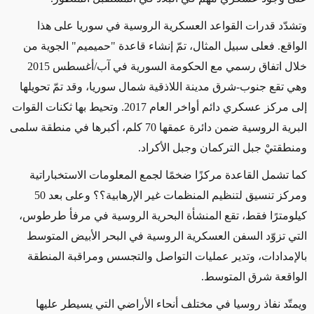
وتشدّد قدرات القواعد العسكرية الروسية في سوريا على هذا
الواقع. فعلى سبيل المثال، تمّ إنشاء قاعدة "حميميم" الجوية من
خلال اتفاق رسمي مع الحكومة السورية في آب/أغسطس 2015
وهي تقع جنوب-شرق مدينة اللاذقية شمال سوريا، وقد تمّ تحويلها
إلى مركز عسكري دائم أواخر العام 2017. وتحيط بها ثكنات القوات
البرية الروسية ضمن دائرة عمقها 70 كلم، أكبرها في منطقة سلمى
ومنطقتيْ جبل التركمان وجبل الأكراد.
كما تشمل القاعدة مركزًا ضخمًا لجمع المعلومات الاستخباراتية
ومركز تنسيق لتنظيم المنظمات غير الإرهابية؟؟ وعلى بعد 50
كيلومترًا فقط، تقع المنشأة البحرية الروسية في مرفأ طرطوس،
التي تزوّد السفن العسكرية الروسية في البحر الأبيض المتوسط
بالإمدادات، وتدير عمليات التواصل والتجسس ومراقبة المنطقة
الواقعة شرق المتوسط.
ويمتّد نفاذ روسيا في مختلف أنحاء الأراضي التي يسيطر عليها