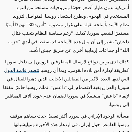
أمريكية بدون طيار أصغر حجمًا ومروحيات مسلحة من النوع
المستخدم في الهجوم. ويطرح استعداد روسيا المتواصل لتزويد
نظام الأسد بأسلحة ثقيلة على غرار منظومة "أس-300" تهديدًا أمنيًا
مستمرًا لشعب سوريا. كذلك، "رغم سياسة النظام بتجنب قتال
داعش" تشير إلى أن مثل هذه الأسلحة قد تسقط في أيدي "حزب
الله" أو جماعات إرهابية أخرى عن طريق جيش الأسد.
كذلك لدى بوتين دوافع لإرسال المتطرفين الروس إلى داخل سوريا
كطريقة لإدارة أمن بلاده القومي. وبما أن روسيا
تتصدر قائمة الدول
التي لديها العدد الأكبر من المقاتلين الأجانب الذين ذهبوا للقتال في
سوريا والعراق بغية الانضمام إلى "داعش"، تملك روسيا حافزًا مقنعًا
لإبقاء "داعش" منشغلًا في سوريا لضمان عدم عودة آلاف المقاتلين
إلى روسيا.
مسألة الوجود الإيراني في سوريا أكثر تعقيدًا حيث يساهم موقف
روسيا الغامض حول إيران، في ازدهار هذه الأخيرة وميليشياتها