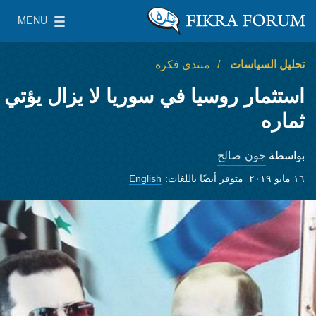
Skip to main content
MENU
معهد واشنطن لسياسات الشرق الأدنى
le Main Menu
تحليل السياسات
منتدى فكرة
استثمار روسيا في سوريا لا يزال يؤتي
ثماره
جون صالح
بواسطة
١٦ مايو ٢٠١٩
متوفر أيضًا باللغات:
English