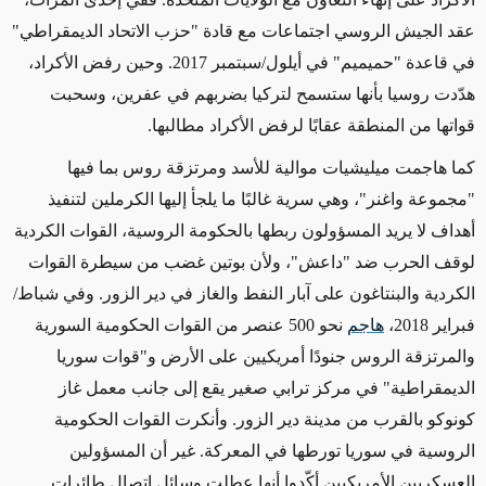
عقد الجيش الروسي اجتماعات مع قادة "حزب الاتحاد الديمقراطي"
في قاعدة "حميميم" في أيلول/سبتمبر 2017. وحين رفض الأكراد،
هدّدت روسيا بأنها ستسمح لتركيا بضربهم في عفرين، وسحبت
قواتها من المنطقة عقابًا لرفض الأكراد مطالبها.
كما هاجمت ميليشيات موالية للأسد ومرتزقة روس بما فيها
"مجموعة واغنر"، وهي سرية غالبًا ما يلجأ إليها الكرملين لتنفيذ
أهداف لا يريد المسؤولون ربطها بالحكومة الروسية، القوات الكردية
لوقف الحرب ضد "داعش"، ولأن بوتين غضب من سيطرة القوات
الكردية والبنتاغون على آبار النفط والغاز في دير الزور. وفي شباط/
فبراير 2018،
هاجم
نحو 500 عنصر من القوات الحكومية السورية
والمرتزقة الروس جنودًا أمريكيين على الأرض و"قوات سوريا
الديمقراطية" في مركز ترابي صغير يقع إلى جانب معمل غاز
كونوكو بالقرب من مدينة دير الزور. وأنكرت القوات الحكومية
الروسية في سوريا تورطها في المعركة. غير أن المسؤولين
العسكريين الأمريكيين أكّدوا أنها عطلت وسائل اتصال طائرات