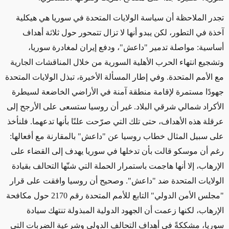
تجدر الملاحظة أن سياسة الولايات المتحدة في سوريا هي هيكلية
آخذة في التطور، لكن يبدو أنها لا تزال تتمحور حول ثلاثة أهداف
أساسية: مواصلة تدمير "داعش"، ودفع إيران لمغادرة سوريا،
وتشجيع انتهاء الحرب الأهلية السورية من خلال المناقشات الجارية
مع الأمم المتحدة. وفي إطار المسألة الأخيرة، تبذل الولايات المتحدة
جهودًا مستمرة لإقامة منطقة آمنة في الأراضي الخاضعة لسيطرة
الأكراد شمالي شرقي البلاد. غير أن روسيا ستسعى على الأرجح إلى
عرقلة هذه الأهداف، حتى تلك التي صرّحت علنًا بأنها تدعهما. فلنأخذ
على سبيل المثال خطاب روسيا عن "داعش" بالمقارنة مع أفعالها:
رغم أن موسكو قالت بأن تدخلها في سوريا يهدف إلى القضاء على
الإرهاب، إلا أنها هاجمت باستمرار الحملة التي شنّها التحالف بقيادة
الولايات المتحدة ضد "داعش". وصحيح أن روسيا وافقت على قرار
"مجلس الأمن الدولي" التابع للأمم المتحدة رقم 2170 حول مكافحة
الإرهاب، لكنها زعمت أن الجهود الدولية المبذولة تنتهك سيادة
سوريا، مشككةً في أهداف التحالف الدولي وشرعية الضربات التي