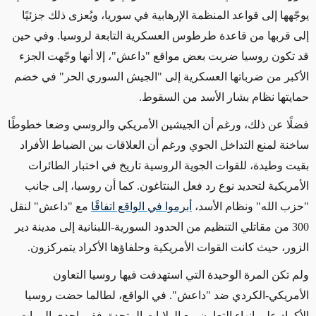
يوجّهها إلى قواعد المنظمة الإرهابية في سوريا، ويُعزى ذلك جزئيًا
إلى قربها من قاعدة طرطوس العسكرية التابعة لروسيا. وفي حين
قد تكون روسيا ضربت بعض مواقع "داعش"، إلا أنها وجّهت الجزء
الأكبر من ضرباتها العسكرية إلى "الجيش السوري الحر" في خضم
حمايتها نظام بشار الأسد من السقوط.
فضلًا عن ذلك، ورغم أن الجيشين الأمريكي والروسي وضعا خطوطًا
ساخنة لمنع التداخل الجوي ورغم أن العلاقات بين الضباط الأفراد
بقيت وطيدة، للقوات الجوية الروسية تاريخ في اختبار الطائرات
الأمريكية لتحديد نوع رد فعل البنتاغون. كما أن روسيا، إلى جانب
"حزب الله" ونظام الأسد،
أبرموا في الواقع اتفاقًا
مع "داعش" لنقل
300 من مقاتلي التنظيم من الحدود السورية-اللبنانية إلى مدينة دير
الزور، حيث كانت القوات الأمريكية وحلفاؤها الأكراد يتمركزون.
ولم تكن المرة الوحيدة التي استهدفت فيها روسيا التعاون
الأمريكي-الكردي ضد "داعش". في الواقع، لطالما حضت روسيا
الأكراد على إنهاء التعاون مع الولايات المتحدة. ففي إحدى المرات،