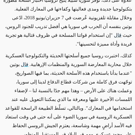
علاوةً على ذلك، توفّر سوريا سبيلًا يتيح لروسيا اختبار أسلحة مطوّرة
بتكنولوجيا جديدة ومدى فعاليتها وكفاءتها في المعارك الفعلية.
وخلال مقابلة تلفزيونية عُرضت في 7 حزيران/يونيو 2018، ادّعى
بوتين بنفسه أن الحرب في سوريا هي أفضل تدريب للجنود الروس،
حيث
قال
"إن استخدام قواتنا المسلحة في ظروف قتالية هو تجربة
فريدة وأداة مميزة لتحسينها".
كذلك، اختبرت روسيا جميع أسلحتها الحديثة والتكنولوجيا العسكرية
خلال محاربة المعارضة السورية والمنظمات الإرهابية.
قال
بوتين
"عندما بدأنا باستخدام هذه الأسلحة الحديثة، بما فيها الصواريخ،
توجّهت فرق كاملة من شركات قطاع الدفاع لدينا إلى سوريا،
وعملت هناك على الأرض – وهذا مهم جدًا بالنسبة لنا – لإضفاء
اللمسات الأخيرة عليها ومعرفة ما الذي يمكننا التعويل عليه عند
استخدامها في المعارك". وبالتالي، تسلّط الطبيعة الراسخة للقواعد
العسكرية الروسية في سوريا الضوء على أنه حتى في وقت استعاد
فيه الأسد أراضٍ مهمة وشاسعة، يعتزم الجيش الروسي الحفاظ
على وجود عسكري مهم في البلاد في المستقبل المنظور.