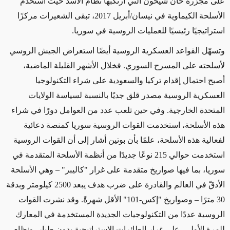
على مجزرة خان شيخون التي ارتكبها نظام الأسد حيث استخدم
الأسلحة الكيماوية في نيسان/أبريل 2017، تبقى الشعيرات مركزًا
استراتيجيًا رئيسيًا للعمليات الروسية في سوريا.
وتسهّل القواعد العسكرية الروسية أيضًا استعراض الجيش الروسي
لأسلحته على المسرح السوري. فخلال الأشهر القليلة الماضية،
أصبح احتمال إقدام تركيا والسعودية على شراء التكنولوجيا
العسكرية الروسية مصدر قلق جديًا بالنسبة لسياسة الولايات
المتحدة الخارجية. وفي حين تلعب عدد من العوامل دورًا في شراء
هذه الأسلحة، استخدمت القوات الروسية سوريا كمنصة دعائية
لفعالية هذه الأسلحة، علمًا بأن بوتين أشار إلى أن القوات الروسية
استخدمت حوالي 215 نوعًا جديدًا من أنظمة الأسلحة المتقدمة في
سوريا، بما فيها صواريخ متقدمة على غرار "كاليبر" – وهي الأسلحة
الأدقّ في العالم والقادرة على ضرب هدف يبعد 2500 كيلومتر وبدقة
30 مترًا – وصواريخ "إكس-101" الأقل شهرةً. وقد نشرت القوات
الروسية عددًا من التكنولوجيات الجديدة المستخدمة في المعارك
للمرة الأولى، على غرار الطائرات الاستراتيجية بدون طيار، ونظام