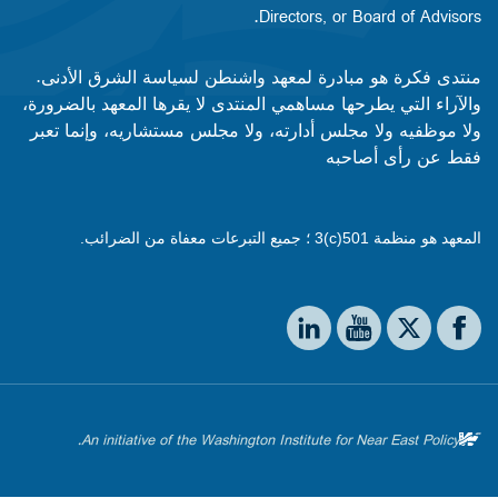
Directors, or Board of Advisors.​​
منتدى فكرة هو مبادرة لمعهد واشنطن لسياسة الشرق الأدنى.
والآراء التي يطرحها مساهمي المنتدى لا يقرها المعهد بالضرورة،
ولا موظفيه ولا مجلس أدارته، ولا مجلس مستشاريه، وإنما تعبر
فقط عن رأى أصاحبه
المعهد هو منظمة 501(c)3 ؛ جميع التبرعات معفاة من الضرائب.
Social media
The Washington Institute on LinkedIn
The Washington Institute on YouTube
The Washington Institute on Facebook
The Washington Institute on X
An initiative of the Washington Institute for Near East Policy.