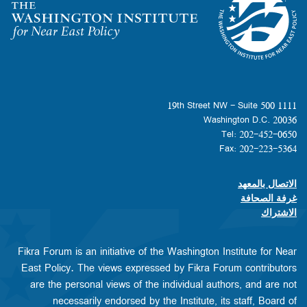
Homepage
1111 19th Street NW - Suite 500
Washington D.C. 20036
Tel: 202-452-0650
Fax: 202-223-5364
الاتصال بالمعهد
Footer contact links
غرفة الصحافة
الاشتراك
Fikra Forum is an initiative of the Washington Institute for Near
East Policy. The views expressed by Fikra Forum contributors
are the personal views of the individual authors, and are not
necessarily endorsed by the Institute, its staff, Board of