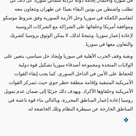
في سوريا واحتمال إقامة دولة كردية شمالي سوريا. كل ذلك كي
تطلب واشنطن من بوتين البقاء بعيدًا عن طهران وتتعاون معه
لتقاسم الكعكة في سوريا وحل الأزمة السورية وفق شروط موسكو
وموافقة أمريكا وحلفائها على الشراكة مع الشركات الروسية
لإعادة إعمار سوريا. ونتيجةً لذلك، لا يمكن الوثوق بروسيا كشريك
والتعاون معها في سوريا.
وبغية وقف الحرب الأهلية في سوريا وإيجاد حل سياسي، يتعين على
الولايات المتحدة ومجموعة أصدقاء سوريا تشكيل قوة دولية
للحفاظ على الأمن في الداخل السوري. كما يجب إبقاء القوات
الأمريكية المتبقية وإقامة منطقة حظر جوي حيث تتمركز القوات
الأمريكية وحلفاؤها الأكراد. ويهدف ذلك جزئيًا إلى ضمان عدم تمويل
روسيا إعادة إعمار المناطق المحررة، وبالتالي بناء قوة ناعمة في
المناطق الخارجة عن سيطرة النظام وتلك الخاضعة له.