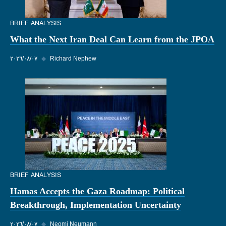
BRIEF ANALYSIS
What the Next Iran Deal Can Learn from the JPOA
Richard Nephew
◆
٠٧‏/٠٨‏/٢٠٢٦
BRIEF ANALYSIS
Hamas Accepts the Gaza Roadmap: Political
Breakthrough, Implementation Uncertainty
Neomi Neumann
◆
٠٧‏/٠٨‏/٢٠٢٦