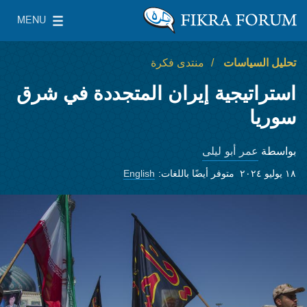
Skip to main conten
MENU
معهد واشنطن لسياسات الشرق الأدنى
le Main Menu
تحليل السياسات
منتدى فكرة
استراتيجية إيران المتجددة في شرق
سوريا
عمر أبو ليلى
بواسطة
١٨ يوليو ٢٠٢٤
متوفر أيضًا باللغات:
English