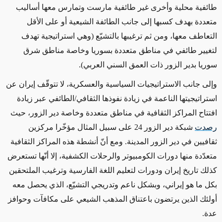
طائفية محلية وأخرى غير طائفية مارست وتمارس معها أساليب
متعددة بهدف كسبها إلى جانب الطائفة الشيعية أو على الأقل
التعاطف معها، ومن ثم ترغيبها بالتشيّع (وهي استراتيجية تهدف
لتغيير طائفي في مناطق متعددة بسوريا وخاصة مناطق شرق
سوريا بدير الزور ذات العمق السني العربي)
.
وإلى جانب الاستراتيجيات السياسية والعسكرية، لا تتوقّف إيران عن
استراتيجيتها الناعمة في زيادة نفوذها الثقافي/الطائفي عبر زيادة
افتتاح المراكز الثقافية في مناطق متعددة وخاصة دير الزور، حيث
رصدت
شبكة دير الزور 24 على سبيل المثال مؤخّرا مركزين
ثقافيين في دير الزور المدينة. ومع أنّ أنشطة هذه المراكز الثقافية
متعدّدة منها دورات الكومبيوتر والرحلات الكشفية، إلا أنّها تستعرض
كذلك تاريخ إيران ودورات لتعليم اللغة الفارسية وترغيب الملتحقين
بكل ما هو إيراني، وبشكل ناعم وتدريجي التشيّع، الذي يحصل معه
أولئك الذين يرتضون باعتناق المذهب الشيعي على مكافآت وحوافز
عدة.