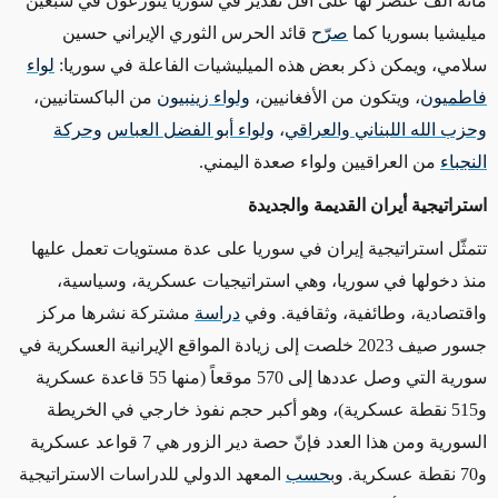
مائة ألف عنصر لها على أقل تقدير في سوريا يتوزّعون في سبعين
ميليشيا بسوريا كما
صر
ح
قائد الحرس الثوري الإيراني حسين
سلامي، ويمكن ذكر بعض هذه الميليشيات الفاعلة في سوريا:
لواء
فاطميون
، ويتكون من الأفغانيين،
ولواء زينبيون
من الباكستانيين،
وحزب الله اللبناني والعراقي
،
ولواء أبو الفضل العباس
وحركة
النجباء
من العراقيين ولواء صعدة اليمني.
استراتيجية أيران القديمة والجديدة
تتمثّل استراتيجية إيران في سوريا على عدة مستويات تعمل عليها
منذ دخولها في سوريا، وهي استراتيجيات عسكرية، وسياسية،
واقتصادية، وطائفية، وثقافية. وفي
دراسة
مشتركة نشرها مركز
جسور صيف 2023 خلصت إلى زيادة المواقع الإيرانية العسكرية في
سورية التي وصل عددها إلى 570 موقعاً (منها 55 قاعدة عسكرية
و515 نقطة عسكرية)، وهو أكبر حجم نفوذ خارجي في الخريطة
السورية ومن هذا العدد فإنّ حصة دير الزور هي 7 قواعد عسكرية
و70 نقطة عسكرية. و
بحسب
المعهد الدولي للدراسات الاستراتيجية