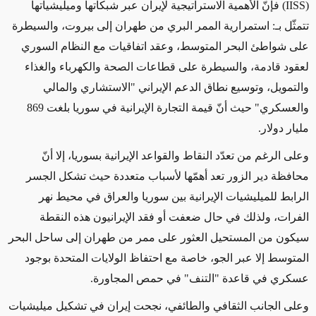
(
IISS
) فإنّ الأهمية الاستراتيجية لإيران عبر شبكاتها وميليشياتها
تتمثّل بـ: استمرارية الممر البري من طهران إلى بيروت، والسيطرة
على شواطئ البحر المتوسط، وعقد اتفاقيات مع النظام السوري
لعقود قادمة، والسيطرة على قطاعات الصحة والكهرباء والغذاء
والتمويل، وتوسيع نطاق الدعم الإيراني "الاستشاري والمالي
والعسكري" حيث أنّ قيمة التجارة الإيرانية في سوريا بلغت 869
مليار دولار.
وعلى الرغم من تعدّد النقاط والقواعد الإيرانية بسوريا، إلا أنّ
محافظة دير الزور تعد أهمّها لأسباب متعددة حيث تشكل الجسر
الرابط للميليشيات الإيرانية بين سوريا والعراق في محيط نهر
الفرات، ولذلك في حال ضعفت أو فقد الإيرانيون هذه النقطة
سيكون من المستحيل العثور على ممر من طهران إلى ساحل البحر
المتوسط إلا عبر الجو، خاصة مع احتفاظ الولايات المتحدة بوجود
عسكري في قاعدة "التنف" في حمص المجاورة.
وعلى الجانب الثقافي والطائفي،
نجحت إيران في تشكيل ميليشيات