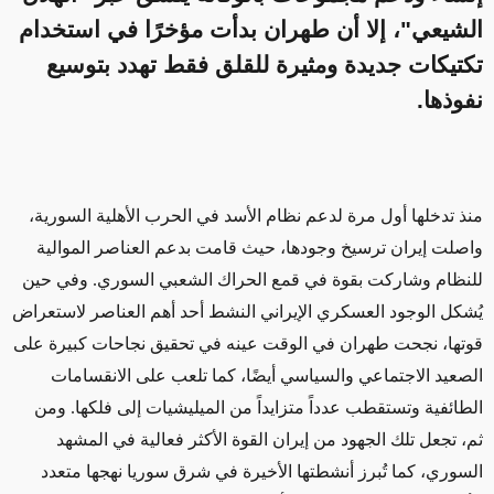
الشيعي"، إلا أن طهران بدأت مؤخرًا في استخدام
تكتيكات جديدة ومثيرة للقلق فقط تهدد بتوسيع
نفوذها.
منذ تدخلها أول مرة لدعم نظام الأسد في الحرب الأهلية السورية،
واصلت إيران ترسيخ وجودها، حيث قامت بدعم العناصر الموالية
للنظام وشاركت بقوة في قمع
الحراك الشعبي السوري. و
في حين
يُشكل الوجود العسكري الإيراني النشط أحد أهم العناصر لاستعراض
قوتها، نجحت طهران في الوقت عينه في تحقيق نجاحات كبيرة على
الصعيد الاجتماعي والسياسي أيضًا، كما تلعب على الانقسامات
الطائفية
وتستقطب عدداً متزايداً من الميليشيات إلى فلكها. ومن
ثم، تجعل تلك الجهود
من إيران القوة الأكثر فعالية في المشهد
السوري، كما تُبرز أنشطتها الأخيرة في شرق سوريا نهجها متعدد