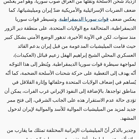
ازدياد شحن الأسلحة ونقلها من العراق صوب سوريا، وهو أمر يعكس
ضعف الضربات الإسرائيلية والأمريكية ضدّ إيران وميليشياتها، كما
يعكس ضعف
قوات سوريا الديمقراطية
. وتسيطر قوات سوريا
الديمقراطية، المتحالفة مع الولايات المتحدة، على منطقة دير الزور
منذ سنوات. لكن في الآونة الأخيرة، تدهور الوضع الأمني بشكل كبير
حيث قامت الميليشيات المدعومة من قبل إيران بدعم القائد
العسكري المحلي الشيخ إبراهيم الهفل زعيم قبائل (العكيدات)،
لمواجهة سيطرة قوات سوريا الديمقراطية. ويُنظر إلى هذا التوجّه
أنّه يهدف إلى التغطية على حركة شحنات الأسلحة الضخمة، كما أنّه
يُساهم في إضعاف الولايات المتحدة وحلفائها وإثارة القلاقل في
مناطق تواجدها. بالإضافة إلى النفوذ الإيراني غرب الفرات، يمكن أن
تؤدى حالة عدم الاستقرار هذه على الجانب الشرقي، إلى فتح ممر
جديد لمزيد من الميليشيات الموالية للأسد والموالية لإيران لدخول
المشهد.
وجدير بالذكر أنّ الميليشيات الإيرانية المختلفة تمتلك ما يقارب من