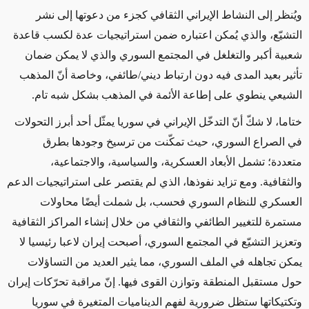
ويُنظر إلى النشاط الإيراني الثقافي كجزء من دعوتها إلى نشر
التشيّع، والذي يُمكن اعتباره ضمن استراتيجيات عدة لكسب قاعدة
شعبية أكبر والتغلغل في المجتمع السوري والذي لا يمكن ضمان
تأثير بعيد المدى فيه دون ارتباط ديني/طائفي، وخاصة أنّ المذهب
الشيعي ينطوي على إطاعة الأئمة في المذهب بشكل شبه تام.
ختاما، لا شكّ أنّ التدخّل الإيراني في سوريا يمثّل أحد أبرز التحولات
في الصراع السوري، حيث تمكّنت من ترسيخ وجودها بطرق
متعددة؛ تشمل الأبعاد العسكرية، والسياسية، والاجتماعية،
والثقافية. ومع تزايد نفوذها، الذي لم يقتصر على استراتيجيات الدعم
العسكري للنظام السوري فحسب، بل شملت أيضًا محاولات
مستمرة للتغيير الطائفي والثقافي من خلال إنشاء المراكز الثقافية
وتعزيز التشيّع في المجتمع السوري، أصبحت إيران لاعبا رئيسيا لا
يمكن تجاهله في الملف السوري، مما يثير العديد من التساؤلات
حول مستقبل المنطقة وتوازن القوى فيها. إنّ مراقبة تحرّكات إيران
وتكتيكاتها ستظل ضرورية لفهم الديناميات المتغيرة في سوريا