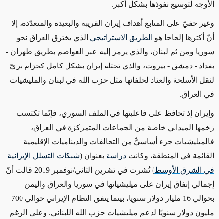
الأوجه لتوسيع نفوذها بشكل أكبر.
وغير خفيّ على المتابع أهداف إيران القريبة والبعيدة والمتعدّدة، إلا
أنّ أكثرها إلحاحا هو
الطريق الاستراتيجي
الذي يخترق العراق نحو
سوريا ومن ثم لبنان، والذي يرمز إليه عبر العواصم بطريق طهران -
بغداد - دمشق - بيروت، والذي تحتله إيران بشكل كامل كحزام بريّ
لنقل الأسلحة والعتاد
لحلفائها
مثل حزب الله في لبنان
والمليشيات
في العراق.
وإيران إذ تحافظ على فاعليتها في الملف السوري، فإنّما تكتسب
زخمها الميداني خاصة من الجماعات المتمركزة في العراق،
فالميليشيات جزء أساسيٌّ من التحالفات والديناميات الإقليمية
القائمة في المنطقة، وكانت
دراسة
بعنوان (
شبكات التسلل الإيرانية
في الشرق الأوسط
) نُشرت في تشرين الثاني/نوفمبر 2019 قالت أنّ
إجمالي إنفاق إيران على ميليشياتها في سوريا والعراق واليمن
بحوالي 16 مليار دولار سنويا، بينما ينفق النظام الإيراني حوالي 700
مليون دولار سنويًا لدعم ميليشيات حزب الله اللبناني.
وعلى الرغم