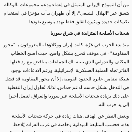
من أن النموذج
الإيراني المتمثل في إنشاء ودعم مجموعات بالوكالة
يتسق عبر "الهلال الشيعي"، إلا أن طهران بدأت مؤخرًا في استخدام
تكتيكات جديدة ومثيرة للقلق فقط تهدد بتوسيع نفوذها.
شحنات الأسلحة المتزايدة في شرق سوريا
منذ بدء الحرب في غزّة، كانت إيران ووكلاؤها - المعروفون بـ "محور
المقاومة" - في موقف مُحرج بشكل واضح، حيث أصبح الخطاب
المكثف والعدواني الذي تبنته تلك الجماعات يتناقض مع رد فعلها
الفاتر تجاه العملية العسكرية الإسرائيلية.
ورغم الادعاءات بوجود
شبكة تضامن عابرة للحدود القومية، إلا أن محور المقاومة قد فشل
في التدخل بشكل حاسم لدعم حماس.
لذلك تُحاول إيران التغطية
على ذلك بزيادة شحنات الأسلحة عبر سوريا والعراق، لتصل أخيرا
إلى يد حزب الله.
وبغض النظر عن الهدف، هناك زيادة في حركة شحنات الأسلحة
هذه، ف
حسب المتابعة الميدانية وخاصة في غرب الفرات يُلاحظ