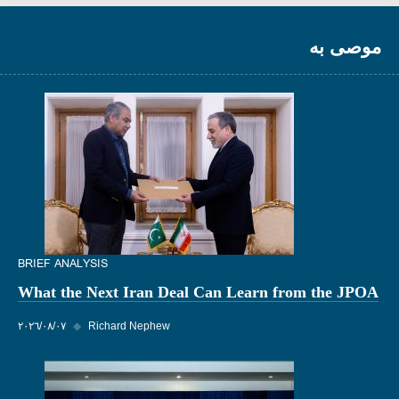
موصى به
BRIEF ANALYSIS
What the Next Iran Deal Can Learn from the JPOA
Richard Nephew
◆
٠٧‏/٠٨‏/٢٠٢٦