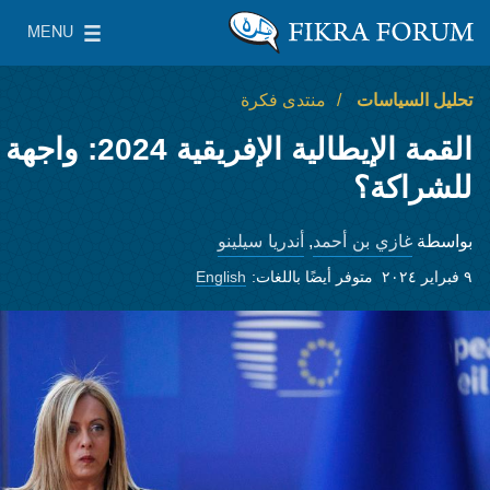
Skip to main content
MENU
معهد واشنطن لسياسات الشرق الأدنى
le Main Menu
تحليل السياسات
منتدى فكرة
القمة الإيطالية الإفريقية 2024: واجهة
للشراكة؟
غازي بن أحمد
أندريا سيلينو
بواسطة
,
٩ فبراير ٢٠٢٤
متوفر أيضًا باللغات:
English