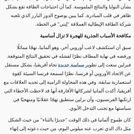
بشأن النوايا والنتائج الملموسة. كما أن احتياجات الطاقة تقع بشكل
ظاهر في قلب المبادرة، كما يبين بوضوح الدور البارز الذي تلعبه
شركة الطاقة الإيطالية العملاقة "إيني" في الخطة.
مكافحة الأسباب الجذرية للهجرة لا تزال أساسية
سبق أن استكشف لاعب أوروبي آخر، وهو ألمانيا، نهجًا مماثلًا
ورفضه في نهاية المطاف نظرًا لفشله في تحقيق النتائج المتوقعة.
فبرلين سعت إلى تطوير
سياسة جديدة
تجاه أفريقيا، بشكل مستقل
عن الاتحاد الأوروبي أو فرنسا، نظرًا لسمعة فرنسا السيئة كقوة
استعمارية سابقة. وفي هذه المحاولة الرامية إلى تجديد العلاقات مع
أفريقيا، أكدت ألمانيا لشركائها الأفارقة أنها قد لاحظت الأخطاء التي
ارتكبها الفرنسيون، وأن برلين ستطبق نهجًا عقلانيًا ومنهجيًا في
سياستها مع تجنب التدخل الأبوي.
كان طموح ألمانيا في ذلك الوقت "جديرًا بالثناء" من حيث الشكل
مثل ذاك الذي تعرب عنه ميلوني اليوم، من حيث دعوته إلى إنهاء