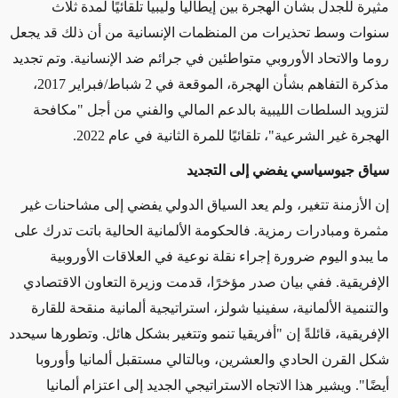
مثيرة للجدل بشأن الهجرة بين إيطاليا وليبيا تلقائيًا لمدة ثلاث
سنوات وسط تحذيرات من المنظمات الإنسانية من أن ذلك قد يجعل
روما والاتحاد الأوروبي متواطئين في جرائم ضد الإنسانية. وتم تجديد
مذكرة التفاهم بشأن الهجرة، الموقعة في 2 شباط/فبراير 2017،
لتزويد السلطات الليبية بالدعم المالي والفني من أجل "مكافحة
الهجرة غير الشرعية"، تلقائيًا للمرة الثانية في عام 2022.
سياق جيوسياسي يفضي إلى التجديد
إن الأزمنة تتغير، ولم يعد السياق الدولي يفضي إلى مشاحنات غير
مثمرة ومبادرات رمزية. فالحكومة الألمانية الحالية باتت تدرك على
ما يبدو اليوم ضرورة إجراء نقلة نوعية في العلاقات الأوروبية
الإفريقية. ففي بيان صدر مؤخرًا، قدمت وزيرة التعاون الاقتصادي
والتنمية الألمانية، سفينيا شولز، استراتيجية ألمانية منقحة للقارة
الإفريقية، قائلةً إن "أفريقيا تنمو وتتغير بشكل هائل. وتطورها سيحدد
شكل القرن الحادي والعشرين، وبالتالي مستقبل ألمانيا وأوروبا
أيضًا". ويشير هذا الاتجاه الاستراتيجي الجديد إلى اعتزام ألمانيا