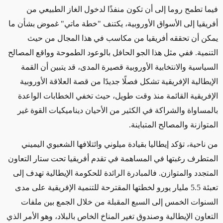
فيما تطمح روما إلى أن تكون منفذًا لدخول الغاز الطبيعي من
أفريقيا إلى الأسواق الأوروبية، يكتنف "خطة ماتي" غموض بشأن ما
يمكن أن تحققه أفريقيا من مكاسب في هذا المجال من حيث
التنمية. ففي مثل هذا الجو الحافل بالوعود الطموحة وواقع المصالح
السياسية والانتخابية الأوروبية قصيرة المدى، قد يتبين أن القمة
الإيطالية الإفريقية تشكل فصلًا جديدًا من قصة العلاقة الأوروبية
الإفريقية القائمة منذ وقت طويل، حيث تخفي الخطابات الواعدة
بالمساواة والشراكة في الكثير من الأحيان ديناميكيات القوة غير
المتوازنة والمصالح المتباينة.
من ناحية، تؤكد إيطاليا بقيادة ميلوني وائتلافها الشعبوي اليميني
المتطرف رغبتها في المساهمة في تقدم أفريقيا تحت ستار التعاون
المتجدد والمتوازن. فالمبادرة الرائدة للحكومة الإيطالية تهدف إلى
تعبئة 5.5 مليار يورو لخطتها المقترحة للتنمية الإفريقية على مدى
السنوات الخمس إلى السبع المقبلة من خلال الجمع بين ملفات
التعاون الإيطالية وصندوق تغير المناخ الخاص بالبلاد، وهو الأمر الذي