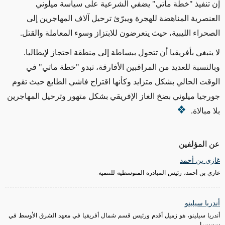
إن تنفيذ "خطة ماتي" يضفي الشرعية على سياسة ميلوني
العنصرية المناهضة للهجرة ويبرّئ ترحيل آلاف المهاجرين إلى
الصحراء الليبية، حيث يتعرضون للابتزاز وسوء المعاملة والقتل.
لا ينبغي بأفريقيا أن تتحول ببساطة إلى منطقة احتجاز لإيطاليا.
وبالنسبة للعديد من المراقبين الأفارقة، تبدو "خطة ماتي" في
الوقت الحالي بشكل متزايد وكأنها اقتراح فاشي الطابع حيث تقوم
جورجيا ميلوني بضخ الغاز الإفريقي بشكل متهور وترحيل المهاجرين
بلا مبالاة.
عن المؤلفين
غازي بن أحمد
غازي بن أحمد، رئيس المبادرة المتوسطية للتنمية.
أندريا سيلينو
أندريا سيلينو، هو زميل أقدم ورئيس قسم شمال أفريقيا في معهد الشرق الأوسط في
سويسرا.