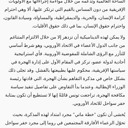
الساحة العالمية وتدعمه من خلال مواءمة إجراءاتها مع الأولويات
الإفريقية من دون المساس بالقيم التي ترتكز عليها، ألا وهي احترام
كرامة الإنسان، والحرية، والديمقراطية، والمساواة، وسيادة القانون،
واحترام حقوق الإنسان، بما في ذلك حقوق الأقليات.
ولا يمكن لهذه الديناميكية أن تزدهر إلا من خلال الالتزام المتناغم
من جانب الدول الأعضاء في الاتحاد الأوروبي، وهو شرط أساسي
للتآزر مع الرؤى الشاملة للمفوضية الأوروبية. فأي استراتيجية
أحادية لدولة عضو، تركز في المقام الأول على إدارة الهجرة في
سياستها الإفريقية، محكوم عليها بطبيعتها بالفشل. وقد تجلى ذلك
بشكل خاص في مذكرة التفاهم بشأن الهجرة، التي قادتها رئيسة
الوزراء الإيطالية. وعندما بدأ التفاوض على تفاصيل تنفيذ سياسة
مكافحة الهجرة، تراجعت تونس قائلةً إنها لا تستطيع أن تكون بمثابة
خفر سواحل للاتحاد الأوروبي.
يُخشى أن تكون "خطة ماتي" مجرد امتداد لهذه المذكرة، بحيث
تحوّل الزعماء الأفارقة المجتمعين في روما إلى مجرد خفر سواحل