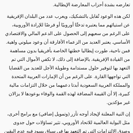
تعارضه بشدة أحزاب المعارضة الإيطالية.
لكن هذه الوعود تُقابل بالتشكيك، ويعرب عدد من البلدان الإفريقية
عن استيائهم مما يعتبره تدخل
ًا
أوروبيًا أو فرضًا للإرادة الأوروبية،
على الرغم من سعيهم إلى الحصول على الدعم المالي والاقتصادي
الأساسي. يعتبر العديد من الزعماء الأفارقة أن وعود ميلوني واهية.
فمن ناحية، طورت إيطاليا خطتها الخاصة بأفريقيا بدون مساهمة
من القيادة الإفريقية. بالإضافة إلى ذلك، لا تكفي الأموال التي تم
التعهد بها لتوفير حلول مستدامة وطويلة الأجل للعديد من القضايا
التي تواجهها القارة. على الرغم من أن الإمارات العربية المتحدة
والمملكة العربية السعودية أبدتا دعمهما من خلال التزامات مالية
كبيرة، إلا أن القيمة المضافة لهذه القمة والوفاء بوعودها لا يزالان
غير مؤكدين.
إن النية المعلنة لإيجاد أوجه تآزر (وتمويل إضافي) مع برامج أخرى،
مثل البوابة العالمية للاتحاد الأوروبي، تثير تساؤلات حول جدوى
وصدق الالتزامات التي تم التعهد بها في سياق يسود فيه عدم اليقين