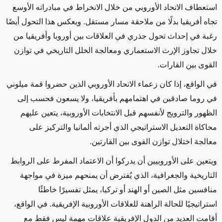
استعطاف الاتحاد الأوروبي من خلال الانخراط في مبادراته الأوسع
تجاه أفريقيا بدلًا من ملاحقة مسار مستقل. ويعكس هذا التحول أيضًا
رغبة في إحداث تحول جذري في العلاقات بين أوروبا وأفريقيا من
خلال تجاوز الإرث الاستعماري ومعالجة الخلل التاريخي في توازن
القوى بين القارات.
في الواقع، إذا كان زعماء الاتحاد الأوروبي الذين حضروا قمة ميلوني
في روما صادقين في اهتمامهم بأفريقيا، ولا يسعون فحسب إلى
الظهور والترويج لأنفسهم قبل الانتخابات الأوروبية، يتعين عليهم
محاكاة التعديل الاستراتيجي الذي أجرته ألمانيا والتركيز على
معالجة اختلال توازن القوى بين القارتين.
ويتعين على الأوروبيين أن يدركوا أن الاعتماد المفرط على الروابط
التاريخية والجغرافية، الذي يُفترض أن يمنحهم ميزة في مواجهة
منافسين مثل الصين أو الهند أو تركيا، يمثل تفسيرًا خاطئًا
استراتيجيًا للحالة الراهنة للعلاقات الأوروبية الإفريقية. في الواقع،
أقامت العديد من الدول الإفريقية علاقات مهمة ليس فقط مع