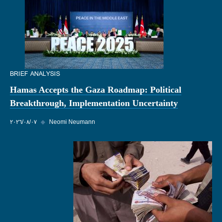
BRIEF ANALYSIS
Hamas Accepts the Gaza Roadmap: Political
Breakthrough, Implementation Uncertainty
Neomi Neumann
◆
٠٧‏/٠٨‏/٢٠٢٦