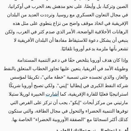
الصين وتركيا، بل وأيضًا، على نحو مدهش بعد الحرب في أوكرانيا،
في مجال التعاون العسكري مع روسيا. وترددت العديد من البلدان
الإفريقية في اتخاذ موقف واضح من نزاع ينطوي على مثل هذه
الرهانات الأخلاقية الواضحة، الأمر الذي صدم كثر في الغرب، ولكن
ينبغي أن يشكل دعوة للاستيقاظ مفادها أن البلدان الأفريقية لا
تشعر بأنها ملزمة بدعم أوروبا تلقائيًا.
وإذا كان هدف أوروبا يتلخص حقًا في دعم التنمية المستدامة
وطويلة الأمد في أفريقيا، يتعين عليها تجاوز الخطاب المتعلق بالنفط
والغاز، والذي تجسده حتى تسمية "خطة ماتي"، تكريمًا لمؤسس
شركة النفط الكبرى في إيطاليا "إيني". ولكي تصبح أوروبا شريكًا
استراتيجيًا فعليًا للقارة الإفريقية، كما
أشارت
الخبيرة لوريلا ستيلا
مارتيني من مركز أبحاث "إيكو"، يجب أن تركز على الفرص التي
توفرها التنمية الخضراء والتحول في مجال الطاقة، والتي ستكون
كذلك أكثر انسجامًا مع "الصفقة الأوروبية الخضراء" الخاصة بها.
أفريقيا تحتاج إلى نسج تحالفاتها الخاصة