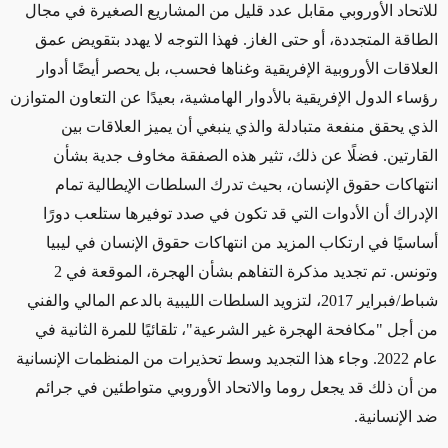
للاتحاد الأوروبي مقابل عدد قليل من المشاريع الصغيرة في مجال
الطاقة المتجددة، أو حتى الغاز. فهذا التوجه لا يهدد بتقويض عمق
العلاقات الأوروبية الإفريقية وغناها فحسب، بل يحصر أيضًا أدوار
رؤساء الدول الإفريقية بالأدوار الهامشية، بعيدًا عن التعاون المتوازن
الذي يحقق منفعة متبادلة والذي ينبغي أن يميز العلاقات بين
القارتين. فضلًا عن ذلك، تثير هذه الصفقة مخاوف جدية بشأن
انتهاكات حقوق الإنسان، بحيث تدرك السلطات الإيطالية تمام
الإدراك أن الأدوات التي قد تكون في صدد توفيرها ستلعب دورًا
أساسيًا في ارتكاب المزيد من انتهاكات حقوق الإنسان في ليبيا
وتونس. تم تجديد مذكرة التفاهم بشأن الهجرة، الموقعة في 2
شباط/فبراير 2017، لتزويد السلطات الليبية بالدعم المالي والفني
من أجل "مكافحة الهجرة غير الشرعية"، تلقائيًا للمرة الثانية في
عام 2022. وجاء هذا التجديد وسط تحذيرات من المنظمات الإنسانية
من أن ذلك قد يجعل روما والاتحاد الأوروبي متواطئين في جرائم
ضد الإنسانية.