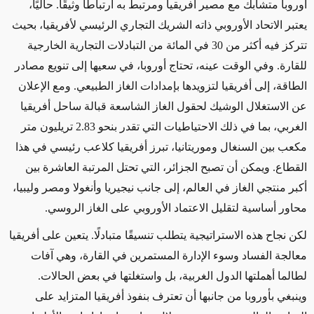
أوروبا متشابك مع مصير أفريقيا ومرتبط به ارتباطًا وثيقًا. حاليًا،
يعتبر الاتحاد الأوروبي ذاته الشريك التجاري الرئيسي لأفريقيا، بحيث
تتركز فيه أكثر من 30 في المائة من التبادلات التجارية الخارجية
للقارة. وفي الوقت عينه، تحتاج أوروبا، في سعيها إلى تنويع مصادر
الطاقة، إلى أفريقيا لتزويدها بإمدادات الغاز الطبيعي. ومع الإعلان
عن الاستغلال الوشيك لحقول الغاز الشاسعة قبالة ساحل أفريقيا
الغربي، بما في ذلك الاحتياطيات التي تقدر بنحو 2.83 تريليون متر
مكعب بين السنغال وموريتانيا، تبرز أفريقيا كلاعب رئيسي في هذا
القطاع. ويمكن أن تصبح الجزائر، التي تحتل المرتبة العاشرة بين
أكبر منتجي الغاز في العالم، إلى جانب نيجيريا وأنغولا ومصر وليبيا،
محاور أساسية لتقليل الاعتماد الأوروبي على الغاز الروسي.
لكن نجاح هذه الاستراتيجية يتطلب تنسيقًا متبادلًا. يتعين على أفريقيا
معالجة الفساد وسوء الإدارة المستمرين في القارة، وهي آفات
لطالما أهملتها الدول الغربية، بل واستغلتها في بعض الحالات.
وينبغي بأوروبا من جانبها أن تعترف بنفوذ أفريقيا المتزايد على