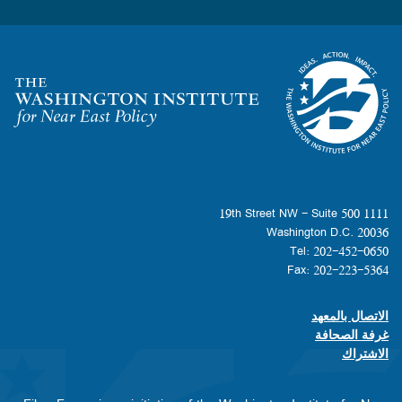
Homepage
1111 19th Street NW - Suite 500
Washington D.C. 20036
Tel: 202-452-0650
Fax: 202-223-5364
الاتصال بالمعهد
Footer contact links
غرفة الصحافة
الاشتراك