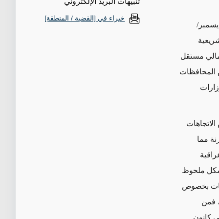
تنبيهات البريد الإلكتروني
خبراء في [القضية / المنطقة]
ن للمشاركة في انتخابات مجالس المحافظات المقرر عقدها في 18 ديسمبر/
ريعية
 مالي مستقل
س المحافظات
زارات
 الاتجاهات
نة مما
راقية
بة المشاركة بشكل ملحوظ
بات بخصوص
، فمن
ي كانون