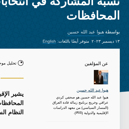
نسبة المشاركة في انتخاب
المحافظات
هيوا عبد الله حسين
بواسطة
١٣ ديسمبر ٢٠٢٣
متوفر أيضًا باللغات:
English
تحليل موج
عن المؤلفين
هيوا عبد الله حسين
يشير الإق
هيوا عبد الله حسين هو صحفي كردي
عراقي وخريج برنامج زمالة قادة العراق
المحافظات
(المسار السياسي) من معهد الدراسات
النظام الس
الإقليمية والدولية (IRIS).