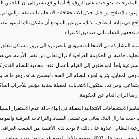
لمقترحات تبدو جيدة على الورق، إلا أن الواقع يشير إلى أن الناخبين ال
عود بالإصلاح من قبل خلال الاستحقاقات الانتخابية السابقة، والتي لم ي
قع في نهاية المطاف.
لذلك، من غير المتوقع أن تشكل تلك الوعود م
 تدفعهم للذهاب الى صناديق الاقتراع.
بة المشاركة في الانتخابات سيؤدى بالضرورة الى بروز مشاكل تتعلق
حلية، خاصة أن الحكومة العراقية لا تزال تعاني من نفس الأزمة. في هذه
الشرعية يلجأ المواطنون إلى القيام بأعمال عنف معادية للنظام القائم
وفى المقابل، يتزايد لجوء النظام الى العنف ليضمن بقاءه، وهو ما قد ي
اجتماعي. ومن ثم، ستكون الانتخابات المقبلة بمثابة مؤشر للأحزاب الحا
رضا الراي العام عن الحكومة.
اهم الاستحقاقات الانتخابية المقبلة في إنهاء حالة عدم الاستقرار الس
، حيث ما زال البلاد يعاني من تفشى الفساد والنزاعات العرقية والقومي
ية النظام. علاوة على ذلك، لا يوجد لدى الأغلبية من الشعب العراقي 
20، وضعف الأمل لديهم في حدوث تغيير سياسي.