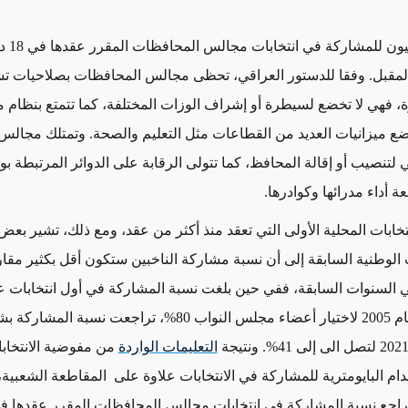
يستعد العراقيو
المقبل. وفقا للدستور العراقي، تحظى مجالس المحافظات بصلاحيات تش
رة، فهي لا تخضع لسيطرة أو إشراف الوزات المختلفة، كما تتمتع بنظام
 ميزانيات العديد من القطاعات مثل التعليم والصحة. وتمتلك مجال
ي لتنصيب أو إقالة المحافظ، كما تتولى الرقابة على الدوائر المرتبطة بو
ة أداء مدرائها وكوادرها.
انتخابات المحلية الأولى التي تعقد منذ أكثر من عقد، ومع ذلك، تشير بعض
ت الوطنية السابقة إلى أن نسبة مشاركة الناخبين ستكون أقل بكثير مقار
 السنوات السابقة،
ففي حين بلغت نسبة المشاركة في أول انتخابات ع
أجريت في عام 2005 لاختيار أعضاء مجلس النواب 80%، تراجعت نس
التعليمات الواردة
من مفوضية الانتخا
دام
البايومترية
للمشاركة في الانتخابات علاوة على المقاطعة الشعبية
تراجع نسبة المشاركة في انتخابات مجالس المحافظات المقرر عقدها ف