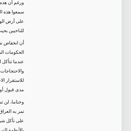
ورغم أن هذه ا
سمعوا هذه الو
على أرض الوا
للناخبين بحيث
أن انخفاض نس
الحكومات الم
عندما تتأكل 
والاحتجاجات. 
للاستقرار ال
مدى قبول أو 
وختاما، لن تس
تمر به العراق
على تأكل شرع
بالأنظمة التي تأسست بعد عام 03