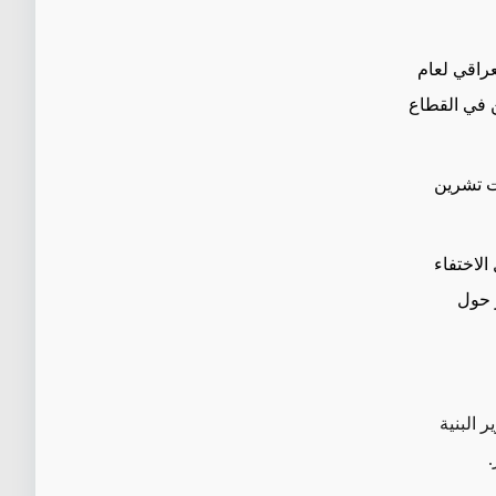
عراقي لعام
ين في القطاع
ت تشرين
لاختفاء
ر التي بلغ عددها نحو 12000 تقرير حول
 البنية
.