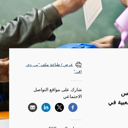
عرض / طباعة ملف "پي. دي.
إف."
شارك على مواقع التواصل
لس
الاجتماعي
عبية في