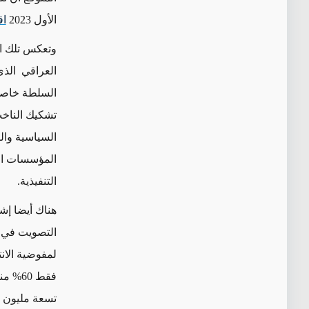
الأول 2023
اق
وتعكس تلك ال
العراقي الذى
السلطة خاصةً
تشكيك الناخب
السياسية والت
المؤسسات ال
التنفيذية.
هناك أيضا إش
فقط 60% منهم تلقى