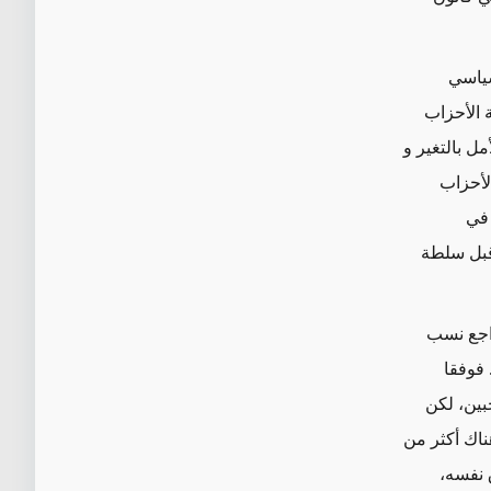
سياسي
 الأحزاب
ل بالتغير و
لأحزاب
 في
قبل سلطة
راجع نسب
 الأول المقبل. فوفقا
 الناخبين، لكن
هناك أكثر من
اق نفسه،