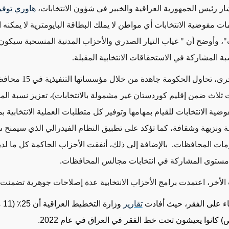
 رئيس الجمهورية العراقية والخبير في شؤون الانتخابات،
هاوري توفي
ت مفوضية الانتخابات أي مواطن لا يملك البطاقة البايومترية لا يمكنه 
ت"، وأوضح أن "
غياب التيار الصدري والأحزاب المدنية المنسحبة سيكو
المشاركة في الاستحقاقات الانتخابية المقبلة.
رى، تحاول الحكومة جاهدة من خلال مؤسساتها التنفيذية
في 15 م
تعزيز نسبة ال
ية الانتخابات للقيام بمهامها وتوفير كل متطلبات العملية الانتخابية ب
لة ونزيهة وشفافة، كما تؤكد على تطبيق النظام الفيدرالي الذي سيمنح
ات المحافظات. بالإضافة إلى ذلك، أنفقت الأحزاب الحاكمة كل ما لدي
مستوى المشاركة في انتخابات مجالس المحافظات.
الأخر، اعتمدت برامج الأحزاب الانتخابية عدة إصلاحات جوهرية تضمنت:
ء على الفقر، حيث
أفادت
تقارير
وزارة 
كانوا يعيشون تحت خط الفقر في العراق في عام 2022.