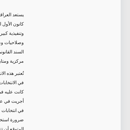
كانون الأول 
وتنفيذية كبي
وصلاحيات وضع
السند القانون
مركزية ومتابع
تُعتبر هذه ال
في الانتخابا
كانت عليه في
في انتخابات 2021 لتصل الى إلى 41%. ونتيجة
ضرورة استخ
المتوقع أن ت