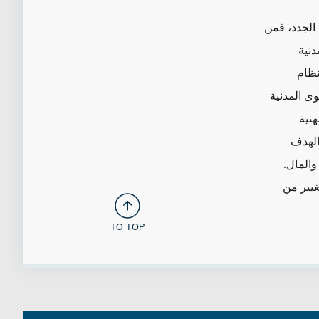
الجدد، فمن
دنية
نظام
وى المدنية
نية
الهدف
والمال.
غيير من
TO TOP