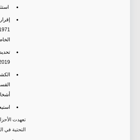
استثن
إقرار
الخاص
تحديد
2019.
الكشف
أشخاص
استيع
تعهدت الأحزا
التحتية في ا