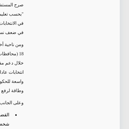
صرح المستشار
"بحسب تعليما
في الانتخابا
في ضعف نسبة 
ومن ناحية أخ
18 (محافظات ثلاث ضمن إقليم كوردستان غير مشمولة بالانتخابات)،
خلال دعم مفوض
انتخابات عاد
واسعة للحكوم
وطاقة لرفع 
وعلى الجانب 
القضا
شخص) 