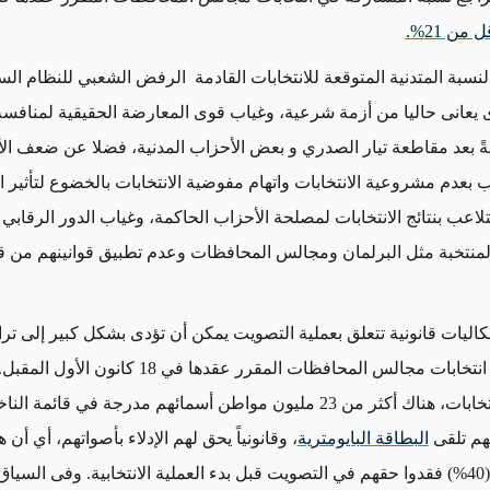
ل من 21%.
نسبة المتدنية المتوقعة للانتخابات القادمة الرفض الشعبي للنظام ال
 يعانى حاليا من أزمة شرعية، وغياب قوى المعارضة الحقيقية لمنافسة
 بعد مقاطعة تيار الصدري و بعض الأحزاب المدنية، فضلا عن ضعف الأم
 بعدم مشروعية الانتخابات واتهام مفوضية الانتخابات بالخضوع لتأثير ا
لاعب بنتائج الانتخابات لمصلحة الأحزاب الحاكمة، وغياب الدور الرقابي
منتخبة مثل البرلمان ومجالس المحافظات وعدم تطبيق قوانينهم من 
كاليات قانونية تتعلق بعملية التصويت يمكن أن تؤدى بشكل كبير إلى ت
التصويت في انتخابات مجالس المحافظات المقرر عقدها في 18 كانون
لمفوضية الانتخابات، هناك أكثر من 23 مليون مواطن أسمائهم مدرجة في قائمة
البطاقة
البايومترية
، وقانونياً يحق لهم الإدلاء بأصواتهم، أي أن 
تسعة مليون (40%) فقدوا حقهم في التصويت قبل بدء العملية الانتخابية. وفى السي