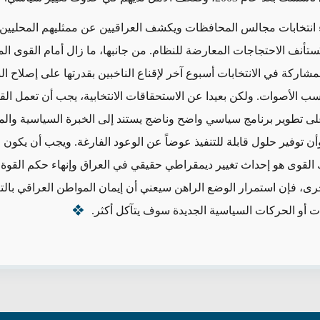
ء انتخابات مجالس المحافظات ويكشف العراقيين عن ممثليهم المحليين 
ُستأنف الاحتجاجات المعارضة للنظام.
من جانبها، ما زال أمام القوى الم
شاركة في الانتخابات أسبوع آخر لإقناع الناخبين بقدرتها على إصلاح ال
ب الأصوات.
ولكن بعيدا عن الاستحقاقات الانتخابية، يجب أن تعمل الق
لى
تطوير برنامج سياسي واضح وناضج يستند إلى الخبرة السياسية والمه
أن توفير
حلول قابلة للتنفيذ عوضاً عن الوعود الفارغة.
ويجب أن يكون 
 القوى هو إحداث تغيير ديمقراطي حقيقي في العراق وإنهاء حكم القوة 
رى، فإن استمرار الوضع الراهن سيعني أن إيمان المواطن العراقي بالت
بات أو الحركات السياسية الجديدة سوف يتآكل أكثر
.