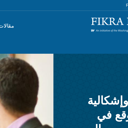
F
orum)
مقالات
إشكالية
قع في