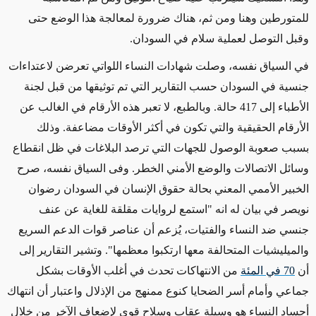
للمتورطين وهنا ومن ثم، هناك ضرورة لمعالجة هذا الوضع حتى
وقبل التوصل لعملية سلام في السودان.
في السياق نفسه، وصلت شهادات النساء اللواتي تعرضن لاعتداءات
جنسية في السودان حسب التقارير التي تم توثيقها من قبل لجنة
الأطباء إلى 417 حالة. وبالطبع، لا تعبر هذه الأرقام في الغالب عن
الأرقام الحقيقية والتي تكون في أكثر الأوقات مضاعفة. وذلك
بسبب صعوبة الوصول للجهات التي ترصد البلاغات في ظل انقطاع
وسائل الاتصالات والوضع الأمني الخطر. وفى السياق نفسه، صرح
الخبير الأممي المعني بحالة حقوق الإنسان في السودان رضوان
نويصر في بيان له انه "
استمع لروايات مقلقة للغاية عن عنف
جنسي ضد النساء والفتيات، يُزعم أن عناصر قوات الدعم السريع
والميليشيات المتحالفة معها ارتكبوا معظمها"
.
وتشير التقارير إلى
أن
70
في
المئة
من الانتهاكات تحدث في أغلب الأوقات بشكل
جماعي وأمام أسر الضحايا كنوع ممنهج من الإذلال واعتبار أن انتهاك
أجساد النساء هو وسيلة عقاب وسلاح قوي لإضعاف الآخر من خلال