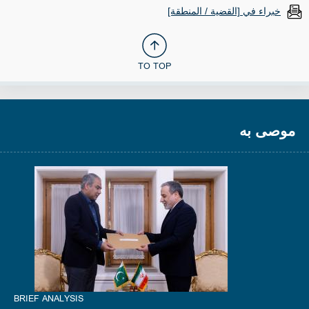
خبراء في [القضية / المنطقة]
TO TOP
موصى به
BRIEF ANALYSIS