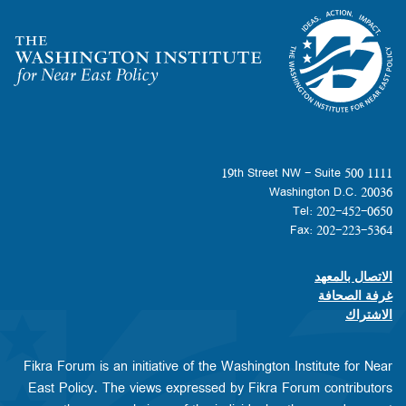
Homepage
1111 19th Street NW - Suite 500
Washington D.C. 20036
Tel: 202-452-0650
Fax: 202-223-5364
الاتصال بالمعهد
Footer contact links
غرفة الصحافة
الاشتراك
Fikra Forum is an initiative of the Washington Institute for Near
East Policy. The views expressed by Fikra Forum contributors