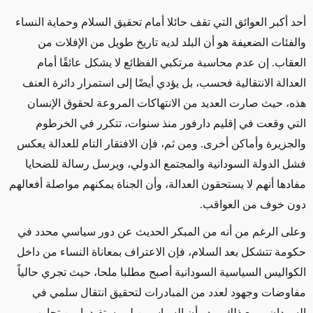
أحد أكبر العوائق التي تقف حائلا أمام تحقيق السلام وحماية النساء
والفئات الضعيفة
هو أن البلد
لديه تاريخ طويل من الإفلات من
العقاب. إن عدم محاسبة مرتكبي الفظائع لا يشكل عائقًا أمام
العدالة الانتقالية فحسب، بل يؤدي أيضًا إلى استمرار دائرة العنف
هذه، حيث صارت العديد من الانتهاكات المروعة لحقوق الإنسان
التي وقعت في إقليم دارفور منذ سنوات، تتكرر في الخرطوم
والجزيرة وأماكن أخرى. ومن ثم، فإن الافتقار التام للعدالة يعكس
فشل الدولة السودانية والمجتمع الدولي، ويرسل رسالة للضحايا
مفادها أنهم لا يستحقون العدالة، وأن الجناة يمكنهم مواصلة أفعالهم
دون خوف من العواقب.
وعلى الرغم من أنه من المبكر الحديث عن دور سياسي محدد في
حكومة تتشكل بعد السلام، فإن الاعتراف بمعاناة النساء من داخل
الكواليس السياسية السودانية أصبح مطلبا ملحا، حيث تجري حالياً
مفاوضات وجهود لعدد من المبادرات لتحقيق انتقال سلمي في
السودان. ومع ذلك، يبدو أن السياسيين لم يستفيدوا من تجارب