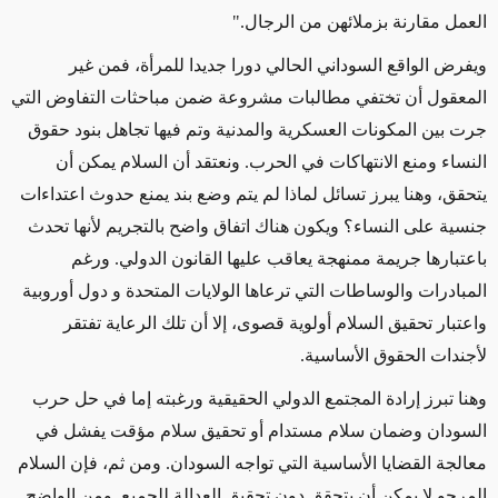
العمل مقارنة بزملائهن من الرجال."
ويفرض الواقع السوداني الحالي دورا جديدا للمرأة، فمن غير
المعقول أن تختفي مطالبات مشروعة ضمن مباحثات التفاوض التي
جرت بين المكونات العسكرية والمدنية وتم فيها تجاهل بنود حقوق
النساء ومنع الانتهاكات في الحرب. ونعتقد أن السلام يمكن أن
يتحقق، وهنا يبرز تسائل لماذا لم يتم وضع بند يمنع حدوث اعتداءات
جنسية على النساء؟ ويكون هناك اتفاق واضح بالتجريم لأنها تحدث
باعتبارها جريمة ممنهجة يعاقب عليها القانون الدولي. ورغم
المبادرات والوساطات التي ترعاها الولايات المتحدة و دول أوروبية
واعتبار تحقيق السلام أولوية قصوى، إلا أن تلك الرعاية تفتقر
لأجندات الحقوق الأساسية.
وهنا تبرز إرادة المجتمع الدولي الحقيقية ورغبته إما في حل حرب
السودان وضمان سلام مستدام أو تحقيق سلام مؤقت يفشل في
معالجة القضايا الأساسية التي تواجه السودان. ومن ثم، فإن السلام
المرجو لا يمكن أن يتحقق دون تحقيق العدالة للجميع. ومن الواضح