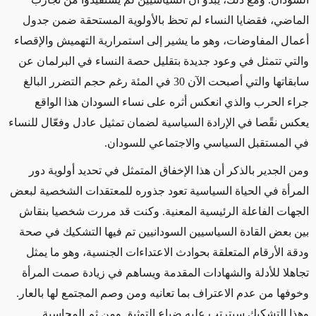
الماضي، فقضايا النساء لم تحظ بالأولوية المستحقة ضمن جدول
أعمال المفاوضات، وهو ما يشير إلى استمرارية التهميش والإقصاء
والتي تتمثل في وعود جديدة بتقليل حصة النساء في البرلمان عن
سابقاتها والتي أصبحت الآن 30 في المئة رغم حجم التضرر البالغ
جراء الحرب والذي انعكس أثره على نساء السودان هذا الواقع
يعكس نقًصا في الإرادة السياسية لضمان تمثيل عادل وفعّال للنساء
في المستقبل السياسي والاجتماعي للسودان.
ومن الجدير بالذكر أن هذا الإخفاق المتمثل في تحديد أولوية دور
المرأة في الحياة السياسية تعود جذوره للمعتقدات الشخصية لبعض
الجهات الفاعلة الرئيسية المعنية. وكنت قد مررت شخصيا بنقاش
بين بعض القادة السياسيين السودانيين تم فيها التشكيك في صحة
ودقة الأرقام المتعلقة بحوادث الاعتداءات الجنسية، وهو ما يمثل
تجاهلا للأدلة والشهادات المقدمة ويساهم في زيادة صمت المرأة
وخوفها من عدم الاعتراف بما تعانيه ومن وصم المجتمع لها بالعار.
وهذا التشكيك سيترتب عليه ضياع التوثيق ومن ثم المحاسبة