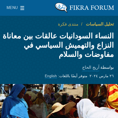
Skip to main content
MENU
معهد واشنطن لسياسات الشرق الأدنى
le Main Menu
تحليل السياسات
منتدى فكرة
النساء السودانيات عالقات بين معاناة
النزاع والتهميش السياسي في
مفاوضات والسلام
آريج الحاج
بواسطة
٢٦ مارس ٢٠٢٤
متوفر أيضًا باللغات:
English