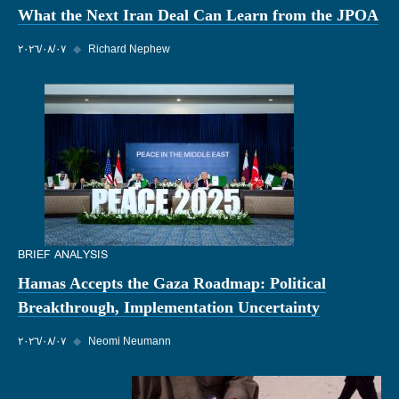
What the Next Iran Deal Can Learn from the JPOA
Richard Nephew
◆
٠٧‏/٠٨‏/٢٠٢٦
BRIEF ANALYSIS
Hamas Accepts the Gaza Roadmap: Political
Breakthrough, Implementation Uncertainty
Neomi Neumann
◆
٠٧‏/٠٨‏/٢٠٢٦