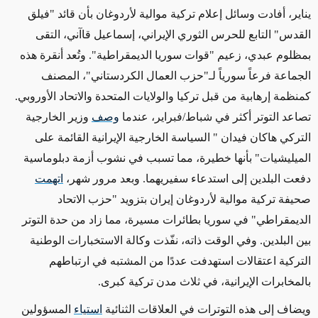
يناير، أفادت وسائل إعلام تركية موالية لأردوغان بأن قائد "فيلق
القدس" التابع للحرس الثوري الإيراني، إسماعيل قاآني، التقى
بمظلوم عبدي، زعيم "قوات سوريا الديمقراطية". وتُعد أنقرة هذه
الجماعة فرعاً سورياً لـ"حزب العمال الكردستاني"، المصنف
كمنظمة إرهابية من قبل تركيا والولايات المتحدة والاتحاد الأوروبي.
تصاعد التوتر أكثر في شباط/فبراير، عندما
وصف
وزير الخارجية
التركي هاكان فيدان " السياسة الخارجية الإيرانية القائمة على
الميليشيات" بأنها خطيرة، مما تسبب في نشوب أزمة دبلوماسية
دفعت البلدين إلى استدعاء سفيريهما. وبعد مرور شهر،
اتهمت
صحيفة تركية موالية لأردوغان إيران بتزويد "حزب الاتحاد
الديمقراطي" في سوريا بطائرات مسيرة، مما زاد من حدة التوتر
بين البلدين. وفي الوقت ذاته، نفّذت وكالة الاستخبارات الوطنية
التركية اعتقالات استهدفت عددًا من المشتبه في ارتباطهم
بالمخابرات الإيرانية، في ثلاث مدن تركية كبرى.
ويضاف إلى هذه التوترات في العلاقات الثنائية
استياء
المسؤولين