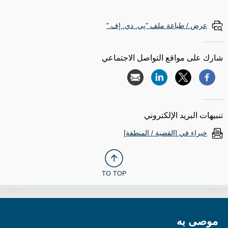
عرض / طباعة ملف "پي. دي. إف."
شارك على مواقع التواصل الاجتماعي
تنبيهات البريد الإلكتروني
خبراء في [القضية / المنطقة]
TO TOP
موصى به