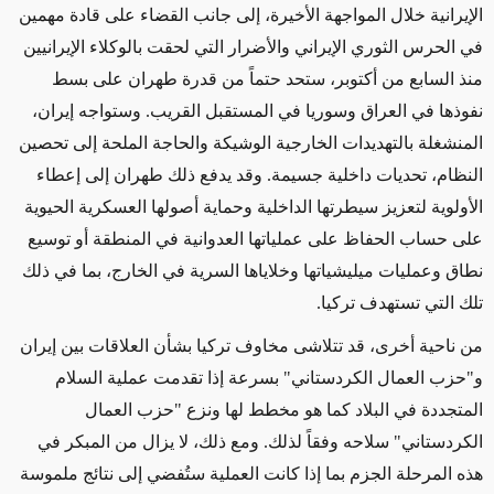
الإيرانية خلال المواجهة الأخيرة، إلى جانب القضاء على قادة مهمين
في الحرس الثوري الإيراني والأضرار التي لحقت بالوكلاء الإيرانيين
منذ السابع من أكتوبر، ستحد حتماً من قدرة طهران على بسط
نفوذها في العراق وسوريا في المستقبل القريب. وستواجه إيران،
المنشغلة بالتهديدات الخارجية الوشيكة والحاجة الملحة إلى تحصين
النظام، تحديات داخلية جسيمة. وقد يدفع ذلك طهران إلى إعطاء
الأولوية لتعزيز سيطرتها الداخلية وحماية أصولها العسكرية الحيوية
على حساب الحفاظ على عملياتها العدوانية في المنطقة أو توسيع
نطاق وعمليات ميليشياتها وخلاياها السرية في الخارج، بما في ذلك
تلك التي تستهدف تركيا.
من ناحية أخرى، قد تتلاشى مخاوف تركيا بشأن العلاقات بين إيران
و"حزب العمال الكردستاني" بسرعة إذا تقدمت عملية السلام
المتجددة في البلاد كما هو مخطط لها ونزع "حزب العمال
الكردستاني" سلاحه وفقاً لذلك. ومع ذلك، لا يزال من المبكر في
هذه المرحلة الجزم بما إذا كانت العملية ستُفضي إلى نتائج ملموسة