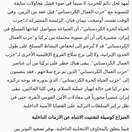
تُمهد لحل دائم للحزب، لا سيما في ضوء فشل محاولات سابقة
للتسوية مع "حزب العمال الكردستاني" قبل عقد من الزمن. وفي
الوقت نفسه، أوضحت بيمان فيان، الرئيسة المشتركة لـ"حزب
الحياة الحرة الكردستاني"، أن الجماعة ستواصل كفاحها المسلح في
إيران، مشيرة إلى أن أي تسوية محتملة بين تركيا و"حزب العمال
الكردستاني" قد لا تُترجم إلى انخفاض النشاط المسلح على طول
الحدود الإيرانية، ولا إلى نزع سلاح الفروع الإقليمية الأخرى لـ"حزب
العمال الكردستاني". يبقى هناك خطر على تركيا من أن عناصر
"حزب العمال الكردستاني" الذين تم نزع سلاحهم ، فقد ينضمون
إلى "حزب الحياة الحرة الكردستاني"، الذي بدوره قد يوجه تركيزه
نحو تركيا في حالة انهيار عملية السلام. وفي كلتا الحالتين، تبقى
إيران عنصراً محورياً في معادلات الأمن القومي لأنقرة، حتى في
ظل تركيز السلطات التركية على القضايا الأمنية الداخلية.
الصراع كوسيلة لتشتيت الانتباه عن الازمات الداخلية
فيما يتعلق بالمخاوف الانتخابية الداخلية، يوفر تصعيد التوتر بين