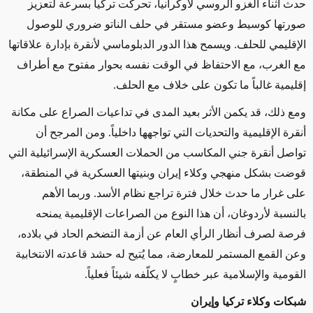
حدث أثناء الغزو الروسي لأوكرانيا، تحركت تركيا بسرعة لتعزيز
صورتها كوسيط وعضو مستقر في حلف الناتو ضروري للوصول
الإقليمي للحلف. ويسمح هذا الدور الدبلوماسي لأنقرة بإدارة علاقاتها
مع الغرب، مع الاحتفاظ في الوقت نفسه بحوار مفتوح مع أطراف
إقليمية غالباً ما تكون على خلاف مع الحلف.
ومع ذلك، قد يكمن الأثر بعيد المدى في تداعيات الصراع على مكانة
أنقرة الإقليمية والتحديات التي تواجهها داخلياً. ومن المرجح أن
تواصل أنقرة جني المكاسب من الحملات العسكرية الإسرائيلية التي
قوضت بشكل منهجي وكلاء إيران وبنيتها العسكرية في المنطقة،
على غرار ما حدث خلال فترة تراجع نظام الأسد. وربما الأهم
بالنسبة لأردوغان، أن هذا النوع من الصراعات الإقليمية يمنحه
فرصة لصرف أنظار الرأي العام عن أزمة التضخم الحاد في بلاده،
وعن القمع المستمر للمعارضة، مما يُتيح له حشد قاعدته الانتخابية
القومية والإسلامية عبر خطابٍ لا يكلّفه شيئاً فعلياً.
شبكات وكلاء تركيا وإيران