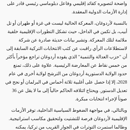
واضحة لتصويره كقائد إقليمي وفاعل دبلوماسي رئيسي قادر على
إدارة الأزمات الدولية المعقدة.
بالنسبة لأردوغان، المعركة الحالية ليست في غزة أو طهران أو تل
أبيب، بل تكمن في الداخل، حيث تشكل التطورات الإقليمية خلفية
ملائمة لتلك المعركة. وتشير بيانات حديثة صادرة عن شركة
لاستطلاعات الرأي راقبت عن كثب الانتخابات التركية السابقة إلى
أن "حزب العدالة والتنمية" الذي يقوده أردوغان تراجع مؤخراً بأكثر
من خمس نقاط عن المعارضة الرئيسية. علاوة على ذلك، تمنع
حدود الولاية الدستورية أردوغان من الترشح لولاية أخرى في عام
2028، إلا إذا حصل على أغلبية ثلاثة أخماس في البرلمان أو نجح في
تعديل الدستور. ويحتاج ائتلافه الحاكم حالياً إلى ما لا يقل عن 36
صوتاً لإجراء انتخابات مبكرة.
وبالتالي، في مواجهة الضغوط السياسية الداخلية، توفر الأزمات
الإقليمية لأردوغان فرصة للتشتيت ولتحقيق مكاسب استراتيجية.
وطالما استمرت التوترات في الجوار القريب من تركيا، يمكنه