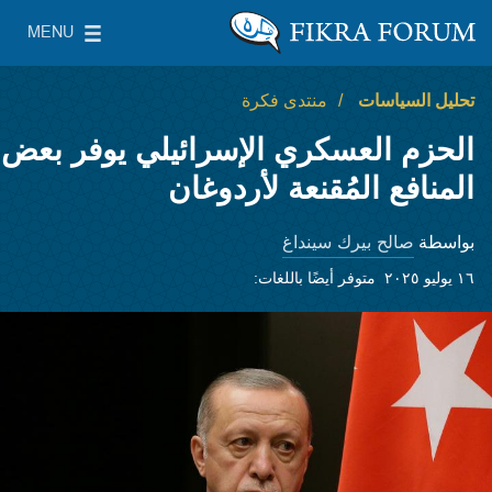
Skip to main content
MENU
معهد واشنطن لسياسات الشرق الأدنى
le Main Menu
تحليل السياسات
منتدى فكرة
الحزم العسكري الإسرائيلي يوفر بعض
المنافع المُقنعة لأردوغان
صالح بيرك سينداغ
بواسطة
١٦ يوليو ٢٠٢٥
متوفر أيضًا باللغات: