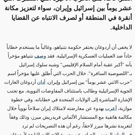
عشر يوماً بين إسرائيل وإيران، سواء لتعزيز مكانة
أنقرة في المنطقة أو لصرف الانتباه عن القضايا
الداخلية.
لا يخفى أن أردوغان يحتقر حكومة نتنياهو، وغالباً ما يستخدم خطاباً
حاداً ضد العمليات العسكرية الإسرائيلية. فقد
وصف
نتنياهو مؤخراً
بأنه "أكبر عقبة أمام السلام الإقليمي" وشبه سلوك إسرائيل
بـ"اللصوصية السافرة". خلال الحرب التي أُطلق عليها مؤخراً اسم
"حرب الاثني عشر يوماً" بين إسرائيل وإيران،
أدان
أردوغان الغارات
الجوية الإسرائيلية وطالب باستئناف المفاوضات النووية، مع تجنب
الإشارة المباشرة إلى الولايات المتحدة في خطاباته. وفي خطوة
موازية،
أعرب
بهدوء عن معارضته لامتلاك إيران سلاحاً نووياً خلال
مكالمة هاتفية مع المستشار الألماني فريدريش ميرز، وذلك وفقاً
لتغريدة نشرها ميرز لاحقاً، رغم أن هذه التصريحات لم ترد
في
البيان
الرسمي الصادر عن مديرية الاتصالات التابعة لأردوغان.