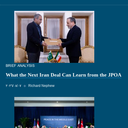
BRIEF ANALYSIS
What the Next Iran Deal Can Learn from the JPOA
Richard Nephew
◆
٠٧‏/٠٨‏/٢٠٢٦