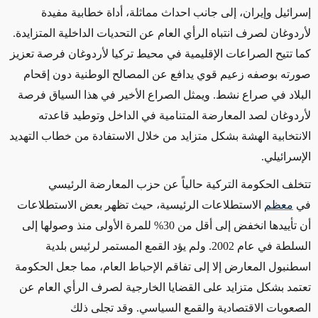
إسرائيل وإيران، إلى جانب احداث مماثلة، أداة خطابية مفيدة
لأردوغان لصرف انتباه الرأي العام عن التحديات الداخلية المتزايدة.
كما تتيح الصراعات الإقليمية في محيط تركيا لأردوغان فرصة تعزيز
صورته بوصفه زعيم قوي يدافع عن المصالح الوطنية دون إقحام
البلاد في صراع نشط. ويمثل الصراع الأخير في هذا السياق فرصة
لأردوغان لصد المعارضة المتنامية في الداخل وتوطيد قاعدته
الانتخابية الهشة بشكل متزايد من خلال الاستفادة من خطاب التهديد
الإسرائيلي.
تتخلف الحكومة التركية حالياً عن حزب المعارضة الرئيسي
في
معظم
الاستطلاعات الرئيسية، حيث تظهر بعض الاستطلاعات
أن تأييدها انخفض إلى أقل من 30% للمرة الأولى منذ وصولها إلى
السلطة في عام 2002. ولم يؤد القمع المستمر لرئيس بلدية
اسطنبول المعارض إلا إلى تفاقم الإحباط العام، مما جعل الحكومة
تعتمد بشكل متزايد على القضايا الخارجية لصرف الرأي العام عن
الصعوبات الاقتصادية والقمع السياسي. وقد تجلى ذلك