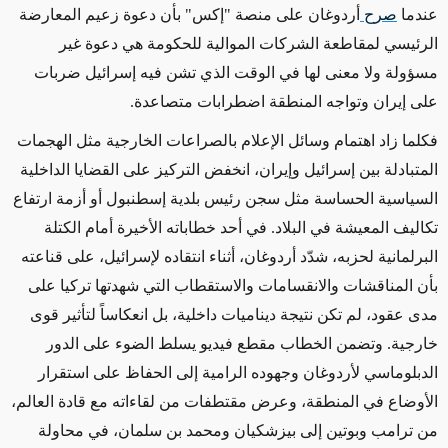
عندما
صرح
أردوغان على منصة "إكس" بأن دعوة زعيم المعارضة
الرئيسي لمقاطعة الشركات الموالية للحكومة هي دعوة غير
مسؤولة ولا معنى لها في الوقت الذي تشن فيه إسرائيل ضربات
على إيران وتواجه المنطقة اضطرابات متصاعدة.
فكلما زاد اهتمام وسائل الإعلام بالصراعات الخارجية مثل الهجمات
المتبادلة بين إسرائيل وإيران، انخفض التركيز على القضايا الداخلية
السياسية الحساسة مثل سجن رئيس بلدية إسطنبول أو أزمة ارتفاع
تكاليف المعيشة في البلاد. في أحد خطاباته الأخيرة أمام الكتلة
البرلمانية لحزبه، شدّد أردوغان، أثناء انتقاده لإسرائيل، على قناعته
بأن المناقشات والانقسامات والاستقطاب التي شهدتها تركيا على
مدى عقود، لم تكن نتيجة ديناميات داخلية، بل انعكاساً لتأثير قوى
خارجية. وتضمن الخطاب مقطع فيديو يسلط الضوء على الدور
الدبلوماسي لأردوغان وجهوده الرامية إلى الحفاظ على استقرار
الأوضاع في المنطقة، وعرض مقتطفات من لقاءاته مع قادة العالم،
من ترامب وبوتين إلى بيزشكيان ومحمد بن سلمان، في محاولة