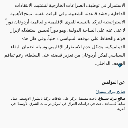
الاستمرار في توظيف الصراعات الخارجية لتشتيت الانتقادات
الداخلية وحشد قاعدته الشعبية. وفي الوقت نفسه، تمنح الأهمية
الاستراتيجية لتركيا بالنسبة للقوى الإقليمية والعالمية أردوغان دوراً
لا غنى عنه على الساحة الدولية، وهو دوراً يُحسن استغلاله لإبراز
قوته والحفاظ على موقعه السياسي داخلياًً. وفي ظل هذه
الديناميكية، يشكل عدم الاستقرار الإقليمي وسيلة لضمان البقاء
السياسي تُمكن أردوغان من تعزيز قبضته على السلطة، رغم تفاقم
الضعف الداخلي.
عن المؤلفين
صالح بيرك سينداغ
صالح بيرك سينداغ،
باحث مستقل يركز على علاقات تركيا بالشرق الأوسط. عمل
سابقاً كمساعد باحث في دراسات العراق في "مركز دراسات الشرق الأوسط" في
أنقرة
.