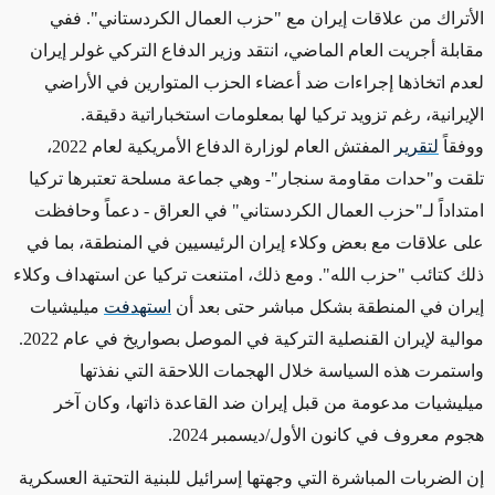
الأتراك من علاقات إيران مع "حزب العمال الكردستاني". ففي
مقابلة أجريت العام الماضي، انتقد وزير الدفاع التركي غولر إيران
لعدم اتخاذها إجراءات ضد أعضاء الحزب المتوارين في الأراضي
الإيرانية، رغم تزويد تركيا لها بمعلومات استخباراتية دقيقة.
ووفقاً
لتقرير
المفتش العام لوزارة الدفاع الأمريكية لعام 2022،
تلقت و"حدات مقاومة سنجار"- وهي جماعة مسلحة تعتبرها تركيا
امتداداً لـ"حزب العمال الكردستاني" في العراق - دعماً وحافظت
على علاقات مع بعض وكلاء إيران الرئيسيين في المنطقة، بما في
ذلك كتائب "حزب الله". ومع ذلك، امتنعت تركيا عن استهداف وكلاء
إيران في المنطقة بشكل مباشر حتى بعد أن
استهدفت
ميليشيات
موالية لإيران القنصلية التركية في الموصل بصواريخ في عام 2022.
واستمرت هذه السياسة خلال الهجمات اللاحقة التي نفذتها
ميليشيات مدعومة من قبل إيران ضد القاعدة ذاتها، وكان آخر
هجوم معروف في كانون الأول/ديسمبر 2024.
إن الضربات المباشرة التي وجهتها إسرائيل للبنية التحتية العسكرية