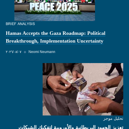
BRIEF ANALYSIS
Hamas Accepts the Gaza Roadmap: Political
Breakthrough, Implementation Uncertainty
Neomi Neumann
◆
٠٧‏/٠٨‏/٢٠٢٦
تحليل موجز
تعزيز الجهود البريطانية والأوروبية لتفكيك الشبكات