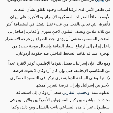
في ظاهر الأمر، لدى تركيا أسباب وجيهة للقلق بشأن التبعات
الأوسع نطاقاً للضربات العسكرية الإسرائيلية الأخيرة على إيران.
فأنقرة، التي تعاني بالفعل من عبء ثقيل يتمثل في استضافة أكثر
من ثلاثة ملايين ونصف المليون لاجئٍ سوري وأفغاني، إضافةً إلى
التضخم المستمر، تخشى أن يؤدي تجدد الصراع وزعزعة الاستقرار
داخل إيران إلى ارتفاع أسعار الطاقة وإشعال موجة جديدة من
الهجرة، مما قد يفاقم السخط الداخلي ضد حكومة أردوغان.
ومع ذلك، فإن إسرائيل، بفضل نفوذها الإقليمي، تُوفر لأنقرة عدداً
من المكاسب الإيجابية، حتى وإن كان أردوغان لا يفوت فرصة
لإدانتها. وعلى الساحة الدولية، ترى تركيا في التصعيد العسكري
الأخير بين إسرائيل وإيران فرصة لتعزيز أهميتها
الدبلوماسية.
وبحسب التقارير
، سعى أردوغان إلى استضافة
محادثات مباشرة بين كبار المسؤولين الأمريكيين والإيرانيين في
اسطنبول، غير أن هذه المساعي باءت بالفشل. ومع ذلك، وكما