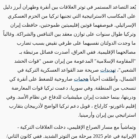
يُعد التصاعد المستمر في توتر العلاقات بين أنقرة وطهران أبرز دليل
على المكاسب الاستراتيجية التي تجنيها تركيا من الحزم العسكري
الإسرائيلي. فبوصفهما قوتين إقليميتين طموحتين، حافظت إيران
وتركيا طوال سنوات على توازن معقد بين التنافس والشراكة. وغالباً
ما وجدت الدولتان نفسيهما على طرفي نقيض بسبب تضارب
مصالحهما الإقليمية. ففي العراق، أصدرت فصائل مرتبطة بـ
"المقاومة الإسلامية" المدعومة من إيران ضمن "قوات الحشد
الشعبي"،
تهديدات
صريحة ضد القواعد العسكرية التركية في
الشمال، وأطلقت أحياناً
هجمات
صاروخية للضغط على أنقرة كي
تنسحب من المنطقة. وفي سوريا، دعمت تركيا قوات المعارضة
ودربتها، بينما حشدت إيران ميليشيات للدفاع عن نظام الأسد. وفي
إقليم ناغورنو- كاراباخ ، قوبل دعم تركيا الواضح لأذربيجان بتقارب
استراتيجي بين إيران وأرمينيا.
وتماشياً مع مسار الصراع الإقليمي، دخلت العلاقات التركية -
الإيرانية في عام 2025 مرحلة من التوتر الشديد. ففي كانون الثاني/