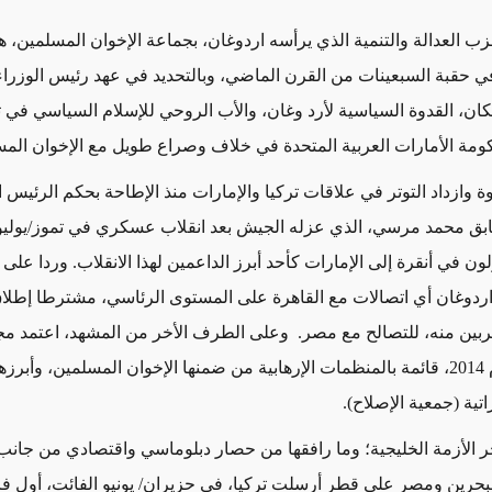
زب العدالة والتنمية الذي يرأسه اردوغان، بجماعة الإخوان المسلمين، ه
ي حقبة السبعينات من القرن الماضي، وبالتحديد في عهد رئيس الوزراء
بكان، القدوة السياسية لأرد وغان، والأب الروحي للإسلام السياسي في ت
مة الأمارات العربية المتحدة في خلاف وصراع طويل مع الإخوان المس
 وازداد التوتر في علاقات تركيا والإمارات منذ الإطاحة بحكم الرئيس ا
 في أنقرة إلى الإمارات كأحد أبرز الداعمين لهذا الانقلاب. وردا على 
دوغان أي اتصالات مع القاهرة على المستوى الرئاسي، مشترطا إطلا
بين منه، للتصالح مع مصر. وعلى الطرف الأخر من المشهد، اعتمد مج
الإماراتي عام 2014، قائمة بالمنظمات الإرهابية من ضمنها الإخوان المسلمين، وأب
اتية (جمعية الإصلاح).
جر الأزمة الخليجية؛ وما رافقها من حصار دبلوماسي واقتصادي من جانب
لبحرين ومصر على قطر أرسلت تركيا، في حزيران/ يونيو الفائت، أول ف