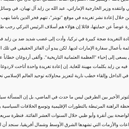
وانتقده وزير الخارجية الإماراتي، عبد الله بن زايد آل نهيان، في وسائ
ن خلال إعادة نشر تغريده في موقع "تويتر"، تتهم فخر الدين باشا بنهب
ورة عوضاً عن حمايتها، قائلا إن هؤلاء هم أسلاف الرئيس التركي رجب ط
ادة التغريدة ضجة كبيرة في تركيا، وأدت إلى غضب شديد ضد بن زايد في
مة بأعمال سفارة الإمارات لديها. لكن يبدو أن الفائز الحقيقي في تلك 
يسعى إلى إحياء "العظمة العثمانية التاريخية". وألقى أردوغان خطاباً ع
 فيه بن زايد بكلمات مهينة للغاية. إن إعادة تغريدة واحدة أتاحت لاردوغ
ي الداخل وإلقاء خطب نارية لتعزيز محاولاته توحيد العالم الإسلامي ت
التوتر الأخير بين الطرفين ليس ما حدث في الماضي، بل إن المسألة سيا
حظة الراهنة المرتبطة بالتطورات الإقليمية وتوسع الخلافات السياسية
 الواضحة بين أنقرة وأبو ظبي خلال السنوات العشر الفائتة. فنظرة سريع
ات والأزمات التي تشهدها الشرق الأوسط وشمال أفريقيا، سنجد أن ال