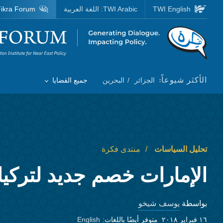
Skip to main content
TWI English
TWI Arabic:
اللغة العربية
ikra Forum
Homepage
الأكثر شيوعاً:
الجزائر
البحرين
جميع القضايا
Toggle List of
تحليل السياسات
منتدى فكرة
الإمارات خصم جديد لتركيا
يوسف شيخو
بواسطة
١٦ فبراير ٢٠١٨
متوفر أيضًا باللغات:
English