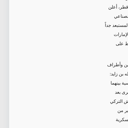
قطر، أعلن
لصناعي
مستبعد جداً
لإمارات
غط على
إخوان المسلمين وأطراف
 بن زايد:
ية بينهما
رى بعد
ش التركي
ير من
سكرية