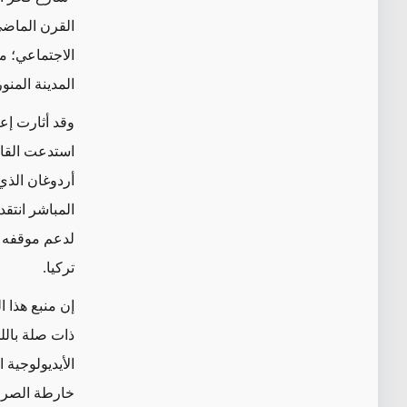
القرن الماضي 
الاجتماعي؛ م
المدينة المن
وقد أثارت إع
استدعت القائ
أردوغان الذي 
المباشر انتقد
لدعم موقفه ف
تركيا.
إن منبع هذا 
ذات صلة بالل
الأيديولوجية
خارطة الصراع