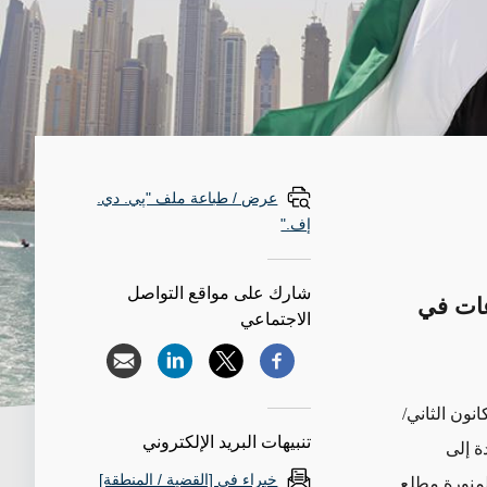
عرض / طباعة ملف "پي. دي.
إف."
شارك على مواقع التواصل
عات في
الاجتماعي
نون الثاني/
تنبيهات البريد الإلكتروني
ة إلى
خبراء في [القضية / المنطقة]
لمنورة مطلع