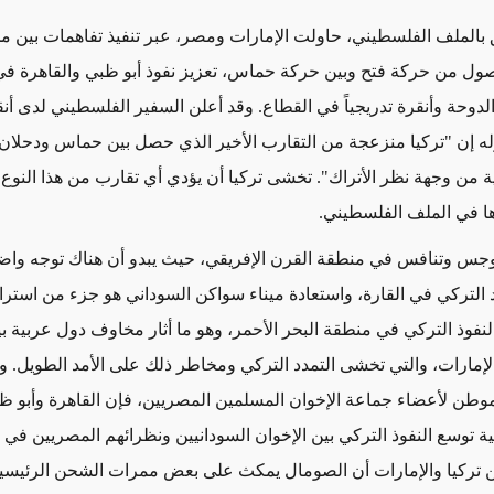
 بالملف الفلسطيني، حاولت الإمارات ومصر، عبر تنفيذ تفاهمات بين م
صول من حركة فتح وبين حركة حماس، تعزيز نفوذ أبو ظبي والقاهرة ف
لدوحة وأنقرة تدريجياً في القطاع. وقد أعلن السفير الفلسطيني لدى أنق
إن "تركيا منزعجة من التقارب الأخير الذي حصل بين حماس ودحلان، 
من وجهة نظر الأتراك". تخشى تركيا أن يؤدي أي تقارب من هذا النوع
ذها في الملف الفلسطيني.
وجس وتنافس في منطقة القرن الإفريقي، حيث يبدو أن هناك توجه واض
د التركي في القارة، واستعادة ميناء سواكن السوداني هو جزء من استرا
النفوذ التركي في منطقة البحر الأحمر، وهو ما أثار مخاوف دول عربية ب
لإمارات، والتي تخشى التمدد التركي ومخاطر ذلك على الأمد الطويل. و
وطن لأعضاء جماعة الإخوان المسلمين المصريين، فإن القاهرة وأبو ظ
ية توسع النفوذ التركي بين الإخوان السودانيين ونظرائهم المصريين في 
 تركيا والإمارات أن الصومال يمكث على بعض ممرات الشحن الرئيسي