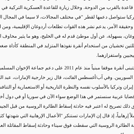
اعدة بالقرب من الدوحة. وخلال زيارة للقاعدة العسكرية التركية في 
ركيا ستواصل دعمها لقطر "في مختلف المجالات، لا سيما في المجال ا
حقيقة الأمر، يدعم نشر هذه القوات تطلعات أردوغان الإقليمية، ومن ال
وغان، بسهولة، عن أول موطئ قدم له في الخليج، وهو ما يثير مخاوف ا
للتين تخشيان من استخدام أنقرة نفوذها المتزايد في المنطقة كأداة ض
يجيين واستفزازهما.
وفى سوريا، تتبنى أنقرة موقفا مبنياً منذ عام 2011 على دعم جماعة ال
السوريين. وفي آب/أغسطس الفائت، قال زير خارجية الإمارات، عبد الله
يران وتركيا بالأسلوب نفسه والنظرة التاريخية أو الاستعمارية أو التنافس
يا عربية سنستمر في هذا الوضع سواء الآن في سوريا أو في دول أخ
 ذلك تصريح له اعتبر فيه حادثة إسقاط الطائرة الروسية من قبل الجي
ً إرهابياً، إذ قال إن الإمارات تستنكر "الأعمال الإرهابية التي شهدتها كث
 الطائرة الروسية التي سقطت فوق سيناء وحادثة إسقاط المقاتلة الع