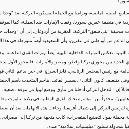
وريا".
ابيع القليلة الماضية، وتزامنا مع الحملة العسكرية التركية ضد "وحدات
ية في منطقة عفرين بسوريا، وقفت الإمارات ضد العملية، كما المو
هبت صحيفة "يني شفق" التركية، المقربة من أردوغان، إلى أن "وحدات ح
 الدعم من أبو ظبي في عفرين، وأن السعودية أيضاً متورطة في هذا ا
لليبية، تعكس التوترات الداخلية الليبية أيضاً توترات القوى الداعمة، و
ي الجديد بين محوري تركيا وقطر، ومصر والأمارات. فالمحور الأول يد
الفة مع رئيس المجلس الرئاسي، فايز السراج. في حين يدعم الثاني قو
وفي متنصف كانون الثاني / ديسمبر الفائت، هاجم المتحدث باسم الجي
 قائلاً إن "التدخل التركي أدخلنا في مأزق ووضع ليبيا في موقف ضعيف جد
هابيين"، محذراً من "مؤامرة تحاك القوى الوطنية في بلاده، تبلورت معا
يرة للرئيس التركي إلى شمال أفريقيا. وجاءت هذه الاتهامات بعد أن ضبط
نة محملة بمواد لتصنيع المتفجرات، كانت متجهة من تركيا إلى مصراته. 
كيا بمحاولة تسليح "ميليشيات إسلامية" ضده.