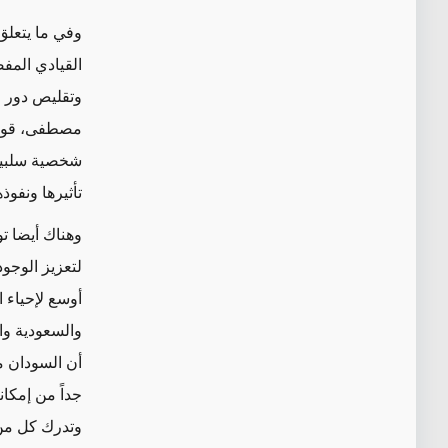
وفي ما يتعلق
القيادي المف
وتقليص دور ا
مصطفى، قوله 
شخصية سلبية 
تأثيرها ونفو
وهناك أيضا ت
لتعزيز الوجو
أوسع لإحياء 
والسعودية وا
أن السودان م
جداً من إمكان
وتدرك كل من