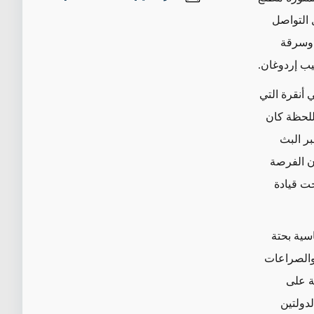
ل التواصل
 وسرقة
يب إردوغان.
 أنقرة التي
اللحظة كان
بر البث
ان الفرصة
حت قيادة
سية بحتة
 والصراعات
ة على
دولتين