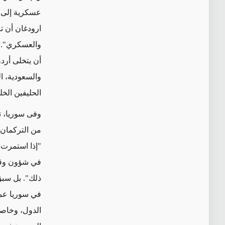
عسكرية إلى ق
ارودغان أن ت
والعسكري". و
أن يتخلى أرد
والسعودية، ا
الحليفين الخل
من التركمان 
"إذا استمرت إ
في شؤون وقضا
ذلك". بل سبق
في سوريا عملا
الدول، وخاصة