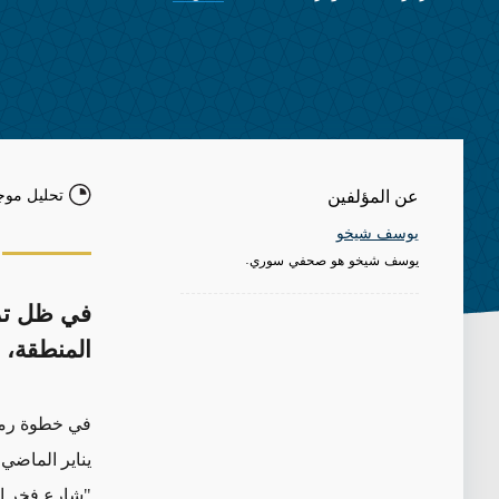
تحليل موج
عن المؤلفين
يوسف شيخو
يوسف شيخو هو صحفي سوري.
في ظل تزا
المنطقة، م
في خطوة رمزية
يناير الماضي،
"شارع فخر الد