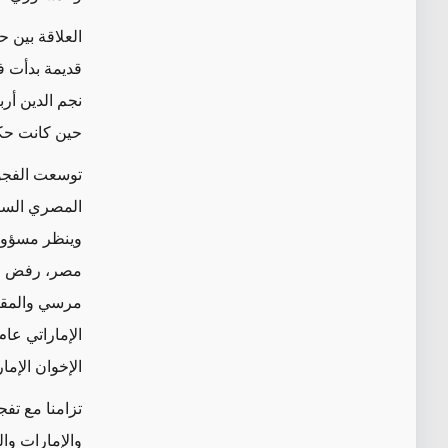
العلاقة بين ح
قديمة بدأت ف
نجم الدين أر
حين كانت حكو
توسعت الفجوة
وينظر مسؤولون
مصر، رفض ار
مرسي والمقر
الإخوان الإمار
تزامنا مع تف
والإمارات وا