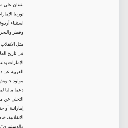
تقفان على طرف
تورط الإمارا
وقطر والبحري
في تاريخ العل
الإمارات بدعم
العربية عن دع
مولود جاويش ا
دعما ماليا لم
التخلي عن موق
إماراتية أو ح
الانقلابية، خ
والدستوري".