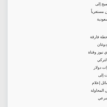
ميح إلى
 مستغرباً
2، والتي شملت السعودية
فاشل الذي حدث في تركيا يوم الخامس عشر من يوليو/تموز/ 2016 محطة فارقة
ردوغان
 نيوز وقناة
التركي
ات دولار
ت إلى
ائل إعلام
ي المحاولة
لشرعي