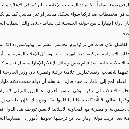
ي نقيض تماماً. ولا تتردد المنصات الإعلامية التركية في الإعلان والتل
ت في مخططات ضد تركيا سواء بشكل مباشر أو غير مباشر. كما لم يكن
استثناء أردوغان دولة الإمارات من جولته الخليجية في شباط 017
ن.
مثل الانقلاب ال
اقات الإماراتية التركية، حيث اتهمت بعض وسائل الإعلام المقربة من أ
 الانقلاب، خاصة بعد قيام بعض وسائل الإعلام الإماراتية مثل قناة سكاي
مهما للانقلاب. وتفيد تقارير إعلامية تركية وقطرية بأن وزير الخارجية 
وغلو ألمح إلى الأمارات حين قال: "إننا نعلم أن دولة قدمت ثلاثة مليار
حاولة الانقلاب في تركيا". وفي مناسبة أخرى دعا الوزير التركي الإمارا
فها الحالي، قائلًا: "لقد سجّلنا ما قاموا به". ومع ذلك، فإن تعاطف وس
تى سعودية أو مصرية مع المحاولة الانقلابية لا يعني تورطه هذه الدول ف
اصة بعد أعربت دولة الإمارات، عن ترحيبها "بعودة الأمور إلى مسارها ا