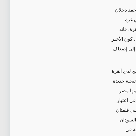
حمد دحلان
ي غزة
رة، فائد
كون الأخير
 إلى إضعاف
ح لدى أنقرة
تيجية جديدة
ينها مصر
في اعتبار
بي قلقتان
السودان.
ة في