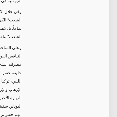
الروسية في س
وفي خلال الأس
الشعب" الكرد
تماماً. بل ذ
الشعب" تتلقى
وعلى الساحة ا
التنافس القو
مصراته المتح
خليفة حفتر. 
الليبي، تركيا
الإرهاب والإر
الزيارة الأخ
اليوناني سفي
اتهم حفتر تر