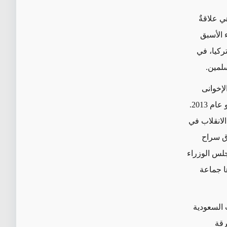
ي علاقةٌ
 الأسبق
ركيا، في
لمين.
لإخوانى
المصري السابق محمد مرسي، الذي عزله الجيش بعد انقلاب عسكري في تموز/يوليو عام 2013.
الانقلاب في
ق سراح
لس الوزراء
رزها جماعة
 السعودية
رقة