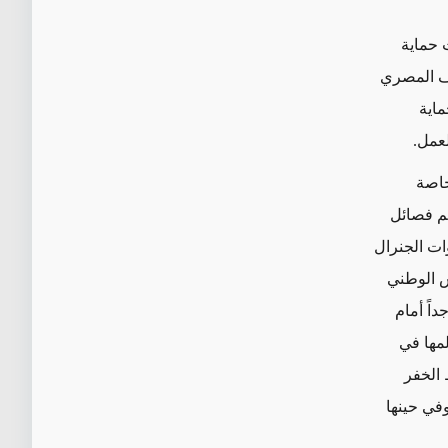
 حماية
قف المصري
ماية
لعمل.
خاصة
عم فصائل
ات الجنرال
ش الوطني
اً أمام
لمها في
 الخفر
وفي حينها