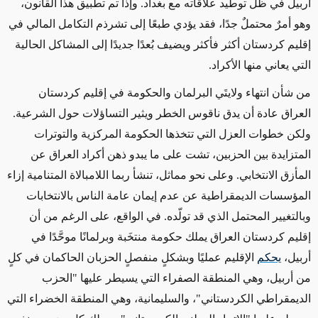
أربيل في ظل توطيد علاقاته مع بغداد. وإذا تم تطبيق هذا القانون،
وهو أمرٌ محتملٌ جدًا، فقد يؤدي طبعًا إلى تشرذم التكامل المالي في
إقليم كردستان أكثر فأكثر ويضيف بُعدًا جديدًا إلى المشاكل الحالية
التي يعاني منها الأكراد.
من شأن انتهاء ولايتَي البرلمان والحكومة في إقليم كردستان
العراق عادة أن يدق ناقوس الخطر ويثير التساؤلات حول الشرعية.
ولكن خطوات العزل التي تتخذها الحكومة المركزية والتوترات
المتزايدة بين الحزبين، تشت على ما يبدو ذهن أكراد العراق عن
المأزق الانتخابي. وعلى نحو مماثل، تنشأ ربما اللامبالاة المتنامية إزاء
المؤسسات الديمقراطية عن عدم إيمان عامة الناس بالانتخابات
وبالتغيير المحتمل الذي قد تولّده. في الواقع، على الرغم من أن
إقليم كردستان العراق يملك حكومة منتخَبة وبرلمانًا موحَّدًا في
أربيل،
يحكم
الإقليم عمليًا وبشكلٍ منفصلٍ الحزبان الحاكمان في كلٍ
من أربيل، وهي المنطقة الصفراء التي يسيطر عليها "الحزب
الديمقراطي الكردستاني"، والسليمانية، وهي المنطقة الخضراء التي