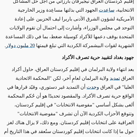
إقليم كردستان العراق نيجيرفان بارزاني من أجل حل المشاكل
الانتخابية،
ساعدت
الجهود التي بذلتها مساعِدة وزير الخارجية
الأمريكية لشؤون الشرق الأدنى باربرا ليف الحزبين على إعادة
التوحد في مجلس الوزراء، وأشارت إلى احتمال أن تقوم الولايات
المتحدة بوقف دعمها للأكراد كوسيلة ضغط، بما في ذلك المساعدة
الشهرية لقوات البيشمركة الكردية التي تبلغ قيمتها
20 مليون دولار
.
جهود بغداد لتقييد حرية تصرف الأكراد
بعد انتهاء ولاية البرلمان في إقليم كردستان العراق، حاول أكراد
العراق
تمديد
ولاية البرلمان لعامٍ آخر، لكن "المحكمة الاتحادية
العليا" في العراق
وجدت
أن التمديد غير دستوري، وقيّد قرارها في
الواقع حرية تصرف الأكراد. والمقصود تحديدًا هو أن حُكم المحكمة
ألغى بشكل أساسي "مفوضية الانتخابات" في إقليم كردستان،
وتتوقع الأحزاب الكردية الآن أن تشرف "مفوضية الانتخابات"
العراقية على انتخابات إقليم كردستان. ومع ذلك، لا يزال هناك لغز
حول ما إذا كانت انتخابات إقليم كوردستان ستُعقد في هذا التاريخ أم