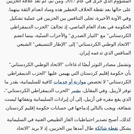
المشؤوم الذي جرى في عام 2017. ومن ثم، لم تعد علاقة الحزبَين
على حالها بعد نقطة الخلاف الخطير هذه وساد انعدام الثقة بينهما.
وفي الآونة الأخيرة، تجلى التنافس بين الحزبين في عملية تشكيل
الحكومة في بغداد العام الماضي، إذ تحالفَ "الحزب الديمقراطي
الكردستاني" مع "التيار الصدري" والأحزاب السنّية، بينما انضم
"الاتحاد الوطني الكردستاني" إلى "الإطار التنسيقي" الشيعي
المنافس الذي تدعمه إيران.
وتشمل مصادر التوتر أيضًا ادعاءات "الاتحاد الوطني الكردستاني"
بأن حكومة إقليم كردستان التي يهيمن عليها "الحزب الديمقراطي
الكردستاني" لا تخصص
موازنة أو خدمات
كافية للسليمانية، بقدر ما
توفر لأربيل. وفي المقابل،
يشير
"الحزب الديمقراطي الكردستاني"،
الذي يقع مقره في أربيل، إلى أن إيرادات السليمانية ونفقاتها ليست
شفافة، ويجب بالتالي إدماجها في حسابات حكومة إقليم كردستان.
كذلك، أصبح تصدير احتياطيات الغاز الطبيعي الغنية في السليمانية
يشكل
نقطة شائكة
طال أمدها بين الحزبين، إذ لا يريد "الاتحاد