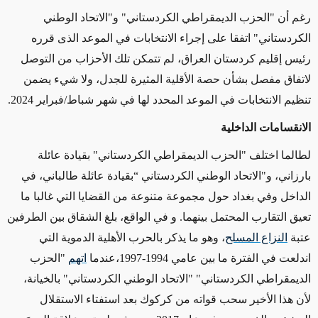
رغم أن "الحزب الديمقراطي الكردستاني" و"الاتحاد الوطني
الكردستاني" اتفقا على إجراء الانتخابات في الموعد الذى قرره
رئيس إقليم كردستان العراق، لم تتمكن تلك الأحزاب من التوصل
لاتفاق مفصل بشأن حصة الأقلية المثيرة للجدل، ولا شيء يضمن
تنظيم الانتخابات في الموعد المحدد لها في شهر شباط/فبراير 2024.
الانقسامات الداخلية
لطالما اختلف "الحزب الديمقراطي الكردستاني" بقيادة عائلة
بارزاني، و"الاتحاد الوطني الكردستاني “بقيادة عائلة طالباني، في
الداخل وفي بغداد حول مجموعة متنوعة من القضايا التي غالبا ما
تعيق التقارب المحتمل بينهما. و في الواقع، بلغ الشقاق بين الطرفين
عتبة
النزاع المسلح
، وهو ما يذكر بالحرب الأهلية الدموية التي
اندلعت في الفترة ما بين عامي 1994-1997،عندما
اتهم
"الحزب
الديمقراطي الكردستاني" "الاتحاد الوطني الكردستاني" بالخيانة،
لأن هذا الأخير سحب قواته من كركوك بعد استفتاء الاستقلال