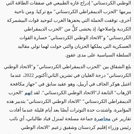
الوطني الكردستاني" إدراج غازه الطبيعي في صفقات الطاقة التي
يبرمها "الحزب الديمقراطي الكردستاني" مع تركيا. ومن ناحية
أخرى، توقفت الحملة التي يحفزها الغرب لتوحيد قوات البيشمركة
الكردية وإصلاحها، إذ يخشى كلٌّ من "الحزب الديمقراطي
الكردستاني" و"الاتحاد الوطني الكردستاني" خسارة القوات
العسكرية التي يملكها الحزبان والتي خولت لهما تولي مقاليد
السلطة السياسية على مدى عقودٍ.
بلغ الشقاق بين "الحزب الديمقراطي الكردستاني" و"الاتحاد الوطني
الكردستاني" درجة الغليان في تشرين الثاني/أكتوبر 2022، عندما
اغتيل هوكر الجاف في أربيل، وهو عقيد سابق في "جهاز مكافحة
الإرهاب" التابعة لـ"الاتحاد الوطني الكردستاني". لقد
اتهم
"الحزب
الديمقراطي الكردستاني" "الاتحاد الوطني الكردستاني" بتدبير هذه
المؤامرة. واشتدت حدة التوترات أيضًا بعد أيام قليلة عندما أفادت
تقارير عن
محاصرة
جماعة مسلحة لمنزل قباد طالباني، أي نائب
رئيس وزراء إقليم كردستان وشقيق زعيم "الاتحاد الوطني