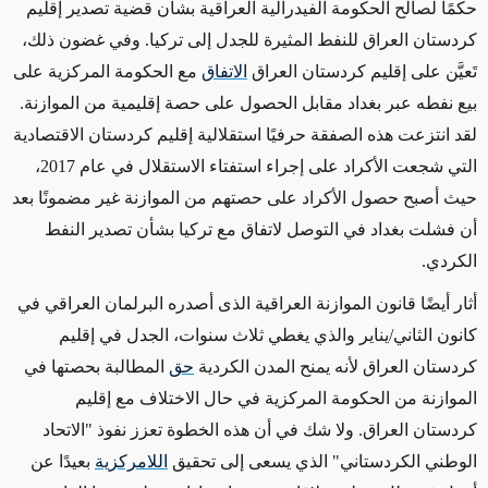
حكمًا لصالح الحكومة الفيدرالية العراقية بشأن قضية تصدير إقليم
كردستان العراق للنفط المثيرة للجدل إلى تركيا. وفي غضون ذلك،
تَعيَّن على إقليم كردستان العراق
الاتفاق
مع الحكومة المركزية على
بيع نفطه عبر بغداد مقابل الحصول على حصة إقليمية من الموازنة.
لقد انتزعت هذه الصفقة حرفيًا استقلالية إقليم كردستان الاقتصادية
التي شجعت الأكراد على إجراء استفتاء الاستقلال في عام 2017،
حيث أصبح حصول الأكراد على حصتهم من الموازنة غير مضمونًا بعد
أن فشلت بغداد في التوصل لاتفاق مع تركيا بشأن تصدير النفط
الكردي.
أثار أيضًا قانون الموازنة العراقية الذى أصدره البرلمان العراقي في
كانون الثاني/يناير والذي يغطي ثلاث سنوات، الجدل في إقليم
كردستان العراق لأنه يمنح المدن الكردية
حق
المطالبة بحصتها في
الموازنة من الحكومة المركزية في حال الاختلاف مع إقليم
كردستان العراق. ولا شك في أن هذه الخطوة تعزز نفوذ "الاتحاد
الوطني الكردستاني" الذي يسعى إلى تحقيق
اللامركزية
بعيدًا عن