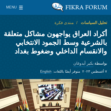
Skip to main content
MENU
معهد واشنطن لسياسات الشرق الأدنى
le Main Menu
تحليل السياسات
منتدى فكرة
أكراد العراق يواجهون مشاكل متعلقة
بالشرعية وسط الجمود الانتخابي
والانقسام الداخلي وضغوط بغداد
بكير أيدوغان
بواسطة
٧ أغسطس ٢٠٢٣
متوفر أيضًا باللغات:
English