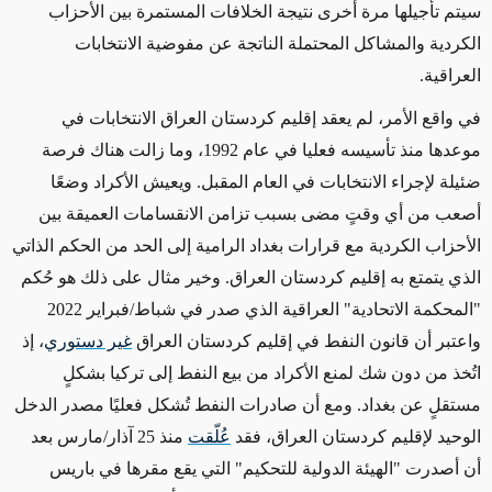
سيتم تأجيلها مرة أخرى نتيجة الخلافات المستمرة بين الأحزاب
الكردية والمشاكل المحتملة الناتجة عن مفوضية الانتخابات
العراقية.
في واقع الأمر، لم يعقد إقليم كردستان العراق الانتخابات في
موعدها منذ تأسيسه فعليا في عام 1992، وما زالت هناك فرصة
ضئيلة لإجراء الانتخابات في العام المقبل. ويعيش الأكراد وضعًا
أصعب من أي وقتٍ مضى بسبب تزامن الانقسامات العميقة بين
الأحزاب الكردية مع قرارات بغداد الرامية إلى الحد من الحكم الذاتي
الذي يتمتع به إقليم كردستان العراق. وخير مثال على ذلك هو حُكم
"المحكمة الاتحادية" العراقية الذي صدر في شباط/فبراير 2022
واعتبر أن قانون النفط في إقليم كردستان العراق
غير دستوري
، إذ
اتُخذ من دون شك لمنع الأكراد من بيع النفط إلى تركيا بشكلٍ
مستقلٍ عن بغداد. ومع أن صادرات النفط تُشكل فعليًا مصدر الدخل
الوحيد لإقليم كردستان العراق، فقد
عُلّقت
منذ 25 آذار/مارس بعد
أن أصدرت "الهيئة الدولية للتحكيم" التي يقع مقرها في باريس