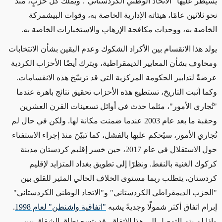
يسيطر عليها "الاتحاد الوطني الكردستاني". ويملك كل حزبٍ، منذ
نحو ثلاثين عامًا، هيئاته الإدارية الخاصة به، وقوات البيشمركة
الخاصة به، ووحدات مكافحة الإرهاب والاستخبارات الخاصة به.
يولد هذا الانقسام بين الأكراد الشكوك وعدم اليقين بشأن الانتخابات
ومخاوف بشأن المعايير الديمقراطية، ويترك أيضًا الأحزاب الكردية
عرضةً لتدابير الحكومة المركزية التي قد ترسّخ هذه الانقسامات.
وكما أثبت التاريخ، تستطيع هذه الأحزاب تحقيق نتائج باهرة عندما
"تُجاري الأمور"، مثلما حدث في أوائل تسعينات القرن العشرين
وحقبة ما بعد عام 2003 عندما ضمنت مكانة لها. ولكن في حال لم
تُجاري الأمور، سيُحكم عليها بالفشل، كما تَبيّنَ منذ إجراء الاستفتاء
حول الاستقلال في عام 2017، حين خسر إقليم كردستان مدينة
كركوك الغنية بالنفط. ونظرًا إلى تطويق بغداد المتزايد لإقليم
كردستان، يتطلب ربما مستوى الخلاف الحالي المثير للقلق بين
"الحزب الديمقراطي الكردستاني" و"الاتحاد الوطني الكردستاني"
إبرام اتفاق أكثر شمولًا وجديةً يشبه
"اتفاقية واشنطن" لعام 1998
.
وإذا لم يتم التوصل إلى هذا الاتفاق، قد يتسع نطاق الشقاق بين