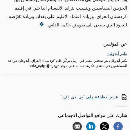
الحزبين السياسيين ويتسبب بتزايد الانقسام الداخلي في إقليم
كردستان العراق، وزيادة اعتماد الإقليم على بغداد، وزيادة تَعَرّضه
للنفوذ الذي يسعى إلى تقويض حكمه الذاتي.
عن المؤلفين
بكير أيدوغان
بكير أيدوغان هو صحفي مقيم في أربيل يركّز على كردستان العراق. أيدوغان هو أحد
المساهمين في منتدى فكرة. حسابه على موقع "تويتر" @bekir_aydgn
عرض / طباعة ملف "پي. دي. إف."
شارك على مواقع التواصل الاجتماعي