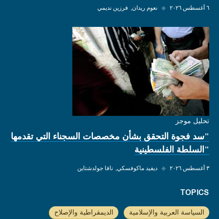
٦ أغسطس ٢٠٢٦
◆
نعوم ريدان
فرزين نديمي
تحليل موجز
"سد فجوة التحقق بشأن مخصصات السجناء التي تقدمها
"السلطة الفلسطينية
٣ أغسطس ٢٠٢٦
◆
ديفيد ماكوفسكي
نافا جولدشتاين
TOPICS
السياسة العربية والإسلامية
الديمقراطية والإصلاح