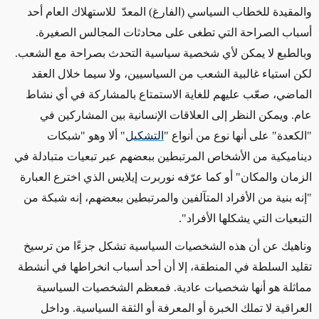
والمقيدة للخطاب السياسي (الفارغ) المعدّ للاستهلاك العام أحد
أسباب الصراحة التي تطغى على محادثات المجالس الصغيرة.
وبالطبع لا يمكن لأي شخصية سياسية التحدث بصراحة مع الشعب.
لكن استياء غالبية الشعب من السياسيين، ولا سيما خلال العقد
الماضي، صعّب عليهم للغاية الاستمتاع بالمشاركة في أي نشاط
عام. ويمكن النظر إلى العلاقات الإنسانية بين المشاركين في
"الكعدة" على أنها نوع من أنواع "
التشكيل
" ألا وهو "شبكات
ديناميكية من الأشخاص المرتبطين ببعضهم عبر تبعيات متبادلة في
الزمان والمكان" أو كما عرّفه نوربرت إيلايس الذي اخترع العبارة
"إنه بنية من الأفراد المتآلفين والمرتبطين ببعضهم، إنه شبكة من
التبعيات التي يشكلها الأفراد".
وناهيك عن أن هذه الشخصيات السياسية تشكل جزءًا من ترسيخ
تقليد السلطة في المنطقة، إلا أن أحد أسباب انخراطها في أنشطة
مماثلة هو
أنها شخصيات عادية. فمعظم الشخصيات السياسية
العراقية لا تملك الخبرة أو المعرفة أو الثقة السياسية. وداخل