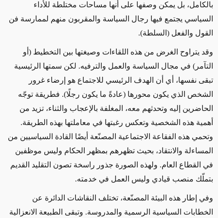
بالكامل، بل يمكن وصفها على أنها مساحات مختلطة للأداء
السياسي يجتمع فيها رجال السياسة والمقربون منهم لممارسة فن
القول والفعل (السلطة).
وقد يتراوح الغرض من هذه اللقاءات وصيغتها بين
التخطيط (أو
التآمر) في مجال السياسة والعمل والترفيه. لكن سمتها الرئيسية
تبقى نفسها، أي أن الهدف الرئيسي للاجتماع هو إرضاء غرور
الشخص الذي يكون محورها (عادةً ما يكون رجلًا). فطريقة توجّه
الحاضرين إليه وتحدثهم معه، المغلفة بالإعجاب والثناء، تزيد من
أهمية هذه الشخصية وتعكس رغبتها في معاملتها بهذه الطريقة.
وتحمي هذه الفقاعة الاجتماعية المصنّعة أيضًا القادة السياسيين من
المساءلة والانتقاد، بحيث تظهرهم بمظهر الحكام وليس موظفين
في القطاع العام. ولهذه الصورة جذور راسخة تصون التقليد القديم
بتملّك منصب قيادي وليس العمل في خدمته.
وفي إطار هذه البيئة المصنّعة، تختلف النقاشات الدائرة عن
الخطابات السياسية الرسمية والمدروسة. وتبقى الطبيعة الانعزالية