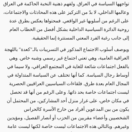
تواجهها السياسة في العراق. ولفهم ذهنية النخبة الحاكمة في العراق
وعالمها الداخلي، لا بدّ من التركيز على هذه المحادثات والاجتماعات،
على الرغم من أسلوبها غير الواقعي. فمحتواها يعكس بطرق عدة
روحية الدائرة السياسية الداخلية بشكل أفضل من الخطاب العام
إلى جانب رغبة الفرد المعني المستترة إنما الحقيقية.
ويوصف أسلوب الاجتماع المذكور في التسريبات بالـ"كعدة" باللهجة
العراقية العامية، وهي تعني اجتماع غير رسمي وشبه خاص. وهي
بالفعل اجتماعات شائعة للغاية في المجتمع العراقي، ولا سيما في
أوساط رجال السياسة. كما أنها تختلف عن السياسة المتداولة في
المجال العام بعدة طرق. فلقاءات السياسيين العراقيين الحصرية
ليست اجتماعات خاصة بحد ذاتها. وعلى الرغم من أنها قد تحصل
في مكان خاص، على غرار منزل أحد المشاركين، من المحتمل أن
يكون من بين المدعوين أفراد من خارج الأسرة كالحراس
الشخصيين وأعضاء مقربين من الحزب أو أنصار الفصيل، ومؤيدين
وغيرهم. وبالتالي هذه الاجتماعات ليست خاصة لكنها ليست عامة