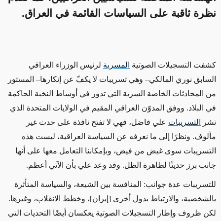
نظرة ثاقبة على السياسات القائمة في العراق.
كشفت التسجيلات الصوتية
المسربة
لرئيس الوزراء العراقي
السابق نوري المالكي– وهي تسريبات لا يكفّ عن إنكارها– المستور
من المحادثات الخاصة السرية التي تدور في أوساط النخبة الحاكمة
في البلاد. ووفق المدوّن العراقي المقيم في الولايات المتحدة الذي
نشر
التسريبات
علي فاضل، فهي لا تفتح نافذة على حدث غير
مألوف. ونظرًا إلى ما نعرفه عن السياسة العراقية، ليست هذه
التسريبات سوى غيض من فيض، وبإمكاننا التعامل معها على أنها
جانب برز حديثًا لظاهرة الظل. وقد وعد علي بأن الآتي أعظم.
للتسريبات عدة جوانب: المنافسة بين الشيعة، والسياسة المتأثرة
بالشخصية، والارتباط بدول أخرى [إيران]، وخطط الانقلاب، وغيرها.
لكن ظروف وإطار التسجيلات الصوتية يعكسان أيضًا التحديات التي