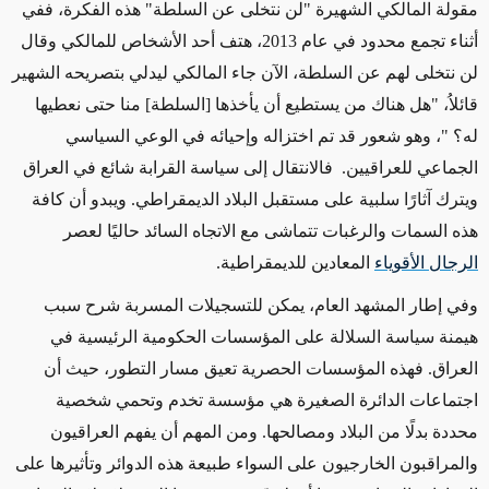
مقولة المالكي الشهيرة "لن نتخلى عن السلطة" هذه الفكرة
، ف
في
أثناء تجمع
محدود
في عام
2013، هتف
أحد الأشخاص للمالكي وقال
لن نتخلى لهم عن السلطة، الآن جاء المالكي ليدلي بتصريحه الشهير
قائلاُ، "هل هناك من يستطيع أن يأخذها [السلطة] منا حتى نعطيها
له؟ "، وهو شعور قد تم اختزاله وإحيائه في الوعي السياسي
الجماعي للعراقيين.
فالانتقال إلى سياسة القرابة شائع في العراق
ويترك آثارًا سلبية على مستقبل البلاد الديمقراطي. ويبدو أن كافة
هذه السمات والرغبات تتماشى مع الاتجاه السائد حاليًا لعصر
الرجال الأقوياء
المعادين للديمقراطية.
وفي إطار المشهد العام، يمكن للتسجيلات المسربة شرح سبب
هيمنة سياسة السلالة على المؤسسات الحكومية الرئيسية في
العراق. فهذه المؤسسات الحصرية تعيق مسار التطور، حيث أن
اجتماعات الدائرة الصغيرة هي مؤسسة تخدم وتحمي شخصية
محددة بدلًا من البلاد ومصالحها. ومن المهم أن يفهم العراقيون
والمراقبون الخارجيون على السواء طبيعة هذه الدوائر وتأثيرها على