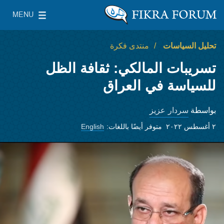
Skip to main content
MENU
معهد واشنطن لسياسات الشرق الأدنى
le Main Menu
تحليل السياسات
منتدى فكرة
تسريبات المالكي: ثقافة الظل
للسياسة في العراق
سردار عزيز
بواسطة
٢ أغسطس ٢٠٢٢
متوفر أيضًا باللغات:
English