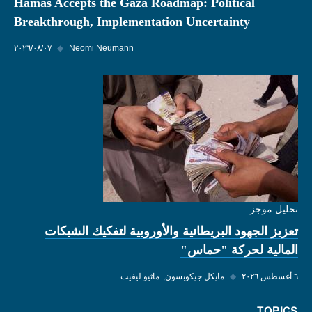
Hamas Accepts the Gaza Roadmap: Political
Breakthrough, Implementation Uncertainty
Neomi Neumann
◆
٠٧‏/٠٨‏/٢٠٢٦
تحليل موجز
تعزيز الجهود البريطانية والأوروبية لتفكيك الشبكات
المالية لحركة "حماس"
٦ أغسطس ٢٠٢٦
◆
مايكل جيكوبسون
ماثيو ليفيت
TOPICS