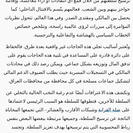
ترسيخ سلطتهم من خلال قمع أي انتقادات أو آراء معاكسة، وإقامة
حواجز بينهم وبين الشعب. فعالمهم يتّسم بالاقتتال الداخلي؛ كما
يحصل بين المالكي ومقتدى الصدر. وفي هذا العالم، تتحول نظريات
المؤامرة إلى مبررات لرؤى عالمية راسخة، وتتلخص خصائص
الخطاب السياسي بالهشاشة والتفاعلية والنرجسية.
وتُعتبر أساليب تجلي هذه الحاجات غير واقعية بعدة طرق. فالحفاظ
على دائرة قادرة على المساعدة في تلبية هذه الحاجات يقوم على
تدفق المال وتوزيعه بشكل جماعي. ويمكن رصد ذلك في محادثات
المالكي في التسجيلات المسربة حيث يطلب الضيوف الدعم المالي
لتشكيل جماعات مسلحة في كل محافظة من محافظات العراق.
وتكشف هذه الاعترافات أيضًا عدم رغبة النخب الحالية بالتخلي عن
السلطة للأخرين، فتطوقها للسلطة هو السبب الرئيسي لاعتمادها
على
صلة القرابة
وشبكات الأقارب والعشائر– التي تجمعها المحاباة
الناتجة عن ترسيخ السلطة، وجميعها
مرتبطة ببعضها البعض بنفس
رباط المحسوبية التي يتم ترسيخها بهدف تعزيز السلطة.
وتجسد