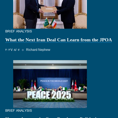
BRIEF ANALYSIS
What the Next Iran Deal Can Learn from the JPOA
Richard Nephew
◆
٠٧‏/٠٨‏/٢٠٢٦
BRIEF ANALYSIS