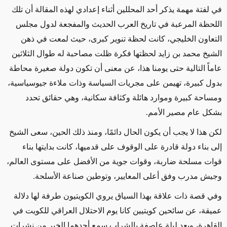
في لفتة مهمة يذكر أحد المحللين أثناء إعدادي لهذه المقالة أن تلك
اللحظة المرعبة في تاريخ العرب الحديث والمفجعة لدول مجلس
التعاون الخليجي، كانت لحظة تنوير كبرى، حيث لمعت في ذهن
الشيخ محمد بن زايد لحظتها فكرة ظلت مصاحبة له طوال الثلاثين
عاماً التالية حتى يومنا هذا، عن معنى أن تكون دولة صغيرة محاطة
بدول كبيرة، تهيمن على مجريات السياسة وذات ملاءة جيوسياسية،
ومساحة كبيرة وموارد هائلة وكثافة سكانية، وهي حقائق تحدد
بشكل عام مصير الأمم.
لكن هذا لا يجب أن يكون الحال دائمًا، ومنذ ذلك الحين، سعى الشيخ
إلى بناء دولة قادرة على الوقوف على قدميها، كانت بدايتها بناء
قوات مسلحة ضاربة، وقوات جوية من الأفضل على مستوى العالم،
وجيش مدرب وفق أعلى المعايير، وتوطين صناعة الأسلحة.
وفي قصة ذات علاقة بهذا السياق يروي الكويتيون طرفة لها دلالة
عميقة، عن سائحين كويتيين كانا يوم الاحتلال العراقي للكويت في
القاهرة، وبعد ليلة عاصفة بالشراب سمع أحدهما الخبر من نشرات