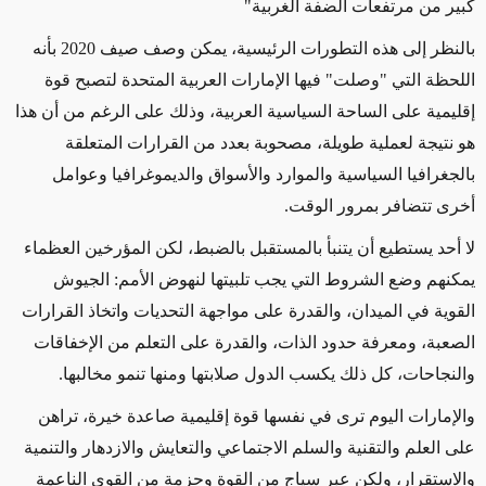
كبير من مرتفعات الضفة الغربية"
بالنظر إلى هذه التطورات الرئيسية، يمكن وصف صيف 2020 بأنه
اللحظة التي "وصلت" فيها الإمارات العربية المتحدة لتصبح قوة
إقليمية على الساحة السياسية العربية، وذلك على الرغم من أن هذا
هو نتيجة لعملية طويلة، مصحوبة بعدد من القرارات المتعلقة
بالجغرافيا السياسية والموارد والأسواق والديموغرافيا وعوامل
أخرى تتضافر بمرور الوقت.
لا أحد يستطيع أن يتنبأ بالمستقبل بالضبط، لكن المؤرخين العظماء
يمكنهم وضع الشروط التي يجب تلبيتها لنهوض الأمم: الجيوش
القوية في الميدان، والقدرة على مواجهة التحديات واتخاذ القرارات
الصعبة، ومعرفة حدود الذات، والقدرة على التعلم من الإخفاقات
والنجاحات، كل ذلك يكسب الدول صلابتها ومنها تنمو مخالبها.
والإمارات اليوم ترى في نفسها قوة إقليمية صاعدة خيرة، تراهن
على العلم والتقنية والسلم الاجتماعي والتعايش والازدهار والتنمية
والاستقرار، ولكن عبر سياج من القوة وحزمة من القوى الناعمة