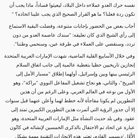
نفسه حرك العدو عملاءه داخل البلاد، ليعيثوا فساداً، ماذا يجب أن
تكون ردة فعلنا؟ ما هو القرار الصحيح الذي يجب علينا اتخاذه؟ "
أجاب بعض من الحضور بإجابات متنوعة، وفضلت البقية الاستماع
إلى رأي الشيخ الذي كان تعليقه: "سندك عاصمة العدو من دون
تردد، وسنقضي على العملاء في طرفة عين، وسنحمي وطننا".
وفي خلال الأسابيع القلية الماضية، شهدت الإمارات العربية المتحدة
إنجازين تاريخيين حظيا بتغطية عالمية إلى جانب اتفاق السلام
الرئيسي بينها وبين وإسرائيل، أولهما إطلاق "مسبار الأمل إلى
المريخ"، والثاني، هو نجاح تشغيل المفاعل النووي "براكة"، وهو
الأول من نوعه في العالم العربي. وعلى الرغم من أن هذين
التطورين لم يكونا مفاجأة لأنه خطط لهما وأعلن عنهما قبل سنوات
إلا أن جذور الرؤية التي أثمرت هذين التطورين الكبيرين تمتد إلى
عقود. وفي بلد حديث النشأة مثل الإمارات العربية المتحدة، وهو
عبارة عن اتحاد تم الاحتفال بالذكرى الخمسين لإنشائه في كانُون
الأَوَّل
/
ديسمبر القادم، تعتبر هذه الإنجازات التقنية مهمة بشكل