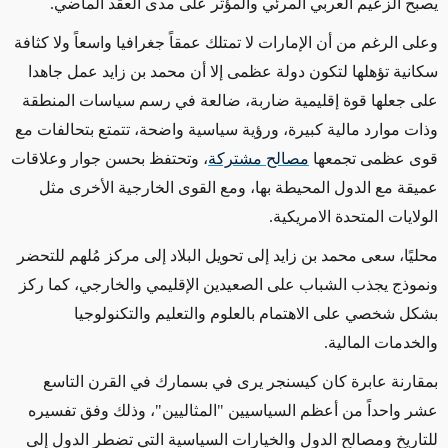
يصبح الزعيم العربي المرئي والمؤثر على مدى العقد الماضي.
وعلى الرغم من أن الإمارات لا تمتلك عمقاً جغرافيا واسعاً ولا كثافة
سكانية تؤهلها لتكون دولة عظمى إلا أن محمد بن زايد عمل جاهدا
على جعلها قوة إقليمية ضاربة، ضالعة في رسم سياسات المنطقة
وذات موارد مالية كبيرة، ورؤية سياسية واضحة، تتمتع بتحالفات مع
قوى عظمى تجمعها
مصالح مشتركة
، وتحتفظ بحسن جوار وعلاقات
عميقة مع الدول المحيطة بها، ومع القوى الخارجية الأخرى مثل
الولايات المتحدة الامريكية.
محليًا، سعى محمد بن زايد إلى تحويل البلاد إلى مركز مُلهم للتحضر
ونموذج يجذب الشباب على الصعيدين الإقليمي والخارجي، كما ركز
بشكل شخصي على الاهتمام بالعلوم والتعليم والتكنولوجيا
والخدمات المالية.
بمقارنة عابرة كان كيسنجر يرى في بسمارك في القرن التاسع
عشر واحداً من أعظم السياسيين "المثاليين"، وذلك وفق تفسيره
للتاريخ ومصالح الدول والخيارات السياسية التي تضطر الدول إلى