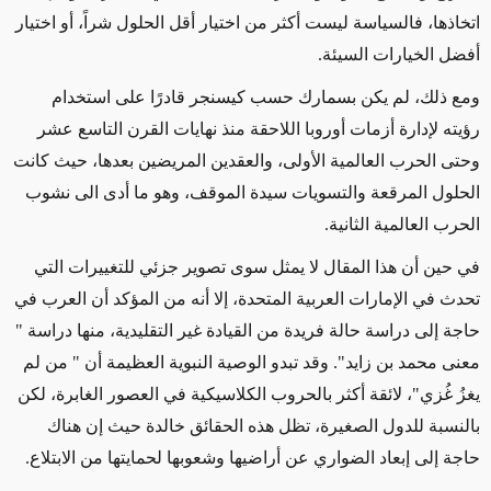
اتخاذها، فالسياسة ليست أكثر من اختيار أقل الحلول شراً، أو اختيار
أفضل الخيارات السيئة.
ومع ذلك، لم يكن بسمارك حسب كيسنجر قادرًا على استخدام
رؤيته لإدارة أزمات أوروبا اللاحقة منذ نهايات القرن التاسع عشر
وحتى الحرب العالمية الأولى، والعقدين المريضين بعدها، حيث كانت
الحلول المرقعة والتسويات سيدة الموقف، وهو ما أدى الى نشوب
الحرب العالمية الثانية.
في حين أن هذا المقال لا يمثل سوى تصوير جزئي للتغييرات التي
تحدث في الإمارات العربية المتحدة، إلا أنه من المؤكد أن العرب في
حاجة إلى دراسة حالة فريدة من القيادة غير التقليدية، منها دراسة "
معنى محمد بن زايد". وقد تبدو الوصية النبوية العظيمة أن " من لم
يغزُ غُزي"، لائقة أكثر بالحروب الكلاسيكية في العصور الغابرة، لكن
بالنسبة للدول الصغيرة، تظل هذه الحقائق خالدة حيث إن هناك
حاجة إلى إبعاد الضواري عن أراضيها وشعوبها لحمايتها من الابتلاع.