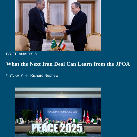
BRIEF ANALYSIS
What the Next Iran Deal Can Learn from the JPOA
Richard Nephew
◆
٠٧‏/٠٨‏/٢٠٢٦