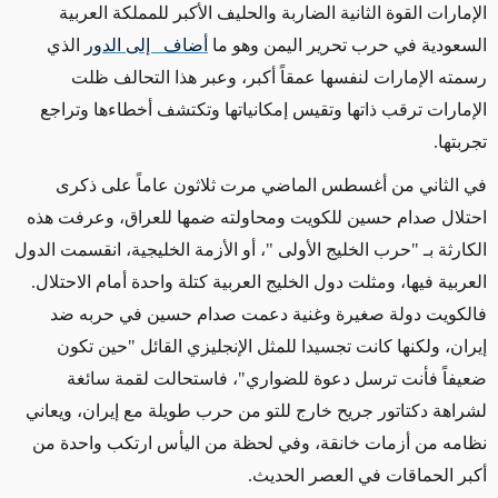
الإمارات القوة الثانية الضاربة والحليف الأكبر للمملكة العربية
السعودية في حرب تحرير اليمن وهو ما
أضاف إلى الدور
الذي
رسمته الإمارات لنفسها عمقاً أكبر، وعبر هذا التحالف ظلت
الإمارات ترقب ذاتها وتقيس إمكانياتها وتكتشف أخطاءها وتراجع
تجربتها.
في الثاني من أغسطس الماضي مرت ثلاثون عاماً على ذكرى
احتلال صدام حسين للكويت ومحاولته ضمها للعراق، وعرفت هذه
الكارثة بـ "حرب الخليج الأولى "، أو الأزمة الخليجية، انقسمت الدول
العربية فيها، ومثلت دول الخليج العربية كتلة واحدة أمام الاحتلال.
فالكويت دولة صغيرة وغنية دعمت صدام حسين في حربه ضد
إيران، ولكنها كانت تجسيدا للمثل الإنجليزي القائل "حين تكون
ضعيفاً فأنت ترسل دعوة للضواري"، فاستحالت لقمة سائغة
لشراهة دكتاتور جريح خارج للتو من حرب طويلة مع إيران، ويعاني
نظامه من أزمات خانقة، وفي لحظة من اليأس ارتكب واحدة من
أكبر الحماقات في العصر الحديث.