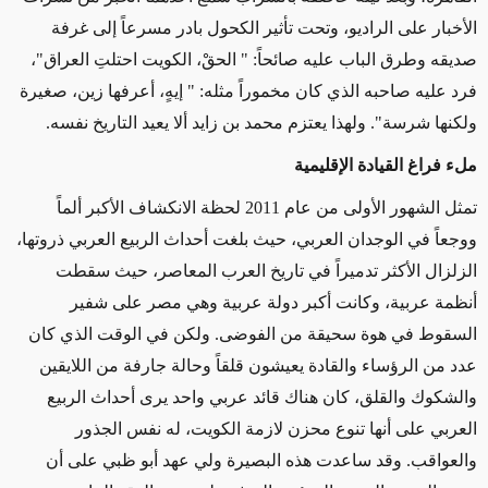
الأخبار على الراديو، وتحت تأثير الكحول بادر مسرعاً إلى غرفة
صديقه وطرق الباب عليه صائحاً: " الحقْ، الكويت احتلتِ العراق"،
فرد عليه صاحبه الذي كان مخموراً مثله: " إيهٍ، أعرفها زين، صغيرة
ولكنها شرسة". ولهذا يعتزم محمد بن زايد ألا يعيد التاريخ نفسه.
ملء فراغ القيادة الإقليمية
تمثل الشهور الأولى من عام 2011 لحظة الانكشاف الأكبر ألماً
ووجعاً في الوجدان العربي، حيث بلغت أحداث الربيع العربي ذروتها،
الزلزال الأكثر تدميراً في تاريخ العرب المعاصر، حيث سقطت
أنظمة عربية، وكانت أكبر دولة عربية وهي مصر على شفير
السقوط في هوة سحيقة من الفوضى. ولكن في الوقت الذي كان
عدد من الرؤساء والقادة يعيشون قلقاً وحالة جارفة من اللايقين
والشكوك والقلق، كان هناك قائد عربي واحد يرى أحداث الربيع
العربي على أنها تنوع محزن لازمة الكويت، له نفس الجذور
والعواقب. وقد ساعدت هذه البصيرة ولي عهد أبو ظبي على أن