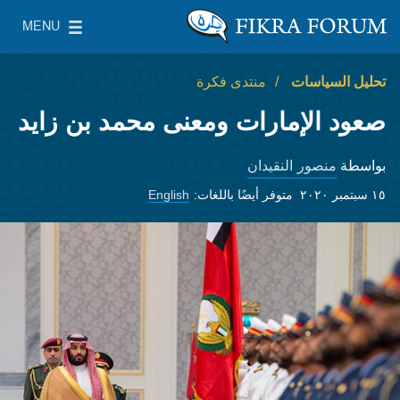
Skip to main content
MENU
معهد واشنطن لسياسات الشرق الأدنى
le Main Menu
تحليل السياسات
منتدى فكرة
صعود الإمارات ومعنى محمد بن زايد
منصور النقيدان
بواسطة
١٥ سبتمبر ٢٠٢٠
متوفر أيضًا باللغات:
English