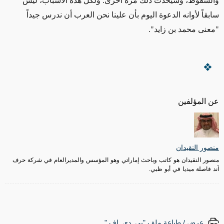
والسقوط، وسيحدث ذلك مرة أخرى. ولكل هذه الأسباب، ليس
سابقاً لأوانه الدعوة اليوم بأن علينا نحن العرب أن ندرس جيداً
"معنى محمد بن زايد".
عن المؤلفين
منصور النقيدان
منصور النقيدان هو كاتب وباحث إماراتي وهو المؤسس والمديرالعام في شركة حرف
آند فاصلة ميديا في أبو ظبي.
عرض / طباعة ملف "پي. دي. إف."