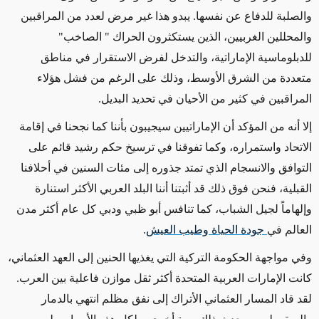
والصلبة للدفاع عن نفسها. يبدو هذا غير مرض لعدد من المراقبين
والمحللين الغربيين، الذين يستكثرون الحراك " الصاخب"
للدبلوماسية الإماراتية، والتدخل لفرض الاستقرار في مناطق
متعددة من الشرق الأوسط، وذلك على الرغم من فشل هؤلاء
المراقبين في كثير من الأحيان في تحديد البديل.
إلا أنه من المؤكد أن الإماراتيين سيجيبون بأننا كما نجحنا في إقامة
الاتحاد واستمراره، وكما تفوقنا في ترسيخ حكم رشيد قائم على
التوافق والانسجام الذي تمتد جذوره إلى مئات السنين في أحلافنا
القبلية، فنحن فوق ذلك قد أثبتنا أننا البلد العربي الأكثر استنارة
وإلهاماً لجيل الشباب، كما تنافس أبو ظبي ودبي كل عام أكثر مدن
العالم في
جودة الحياة وطيب العيش
.
وفي مواجهة الحكومة التركية التي يغذيها الحنين إلى العهد العثماني،
كانت الإمارات العربية المتحدة أكثر ثقل موازن فاعلية بين العرب.
لقد قاد المسار العثماني الأتراك إلى نفق مظلم انتهي بالدمار