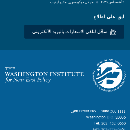
٦ أغسطس ٢٠٢٦
◆
مايكل جيكوبسون
ماثيو ليفيت
ابق على اطلاع
سجِّل لتلقي الاشعارات بالبريد الألكتروني
Homepage
1111 19th Street NW - Suite 500
Washington D.C. 20036
Tel: 202-452-0650
Fax: 202-223-5364