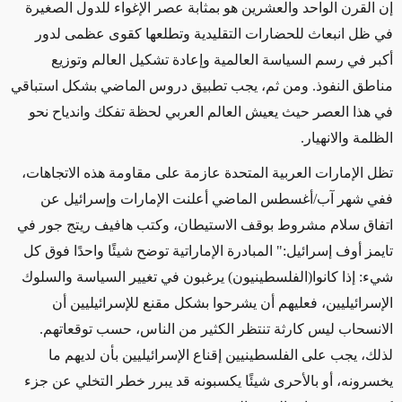
إن القرن الواحد والعشرين هو بمثابة عصر الإغواء للدول الصغيرة
في ظل انبعاث للحضارات التقليدية وتطلعها كقوى عظمى لدور
أكبر في رسم السياسة العالمية وإعادة تشكيل العالم وتوزيع
مناطق النفوذ. ومن ثم، يجب تطبيق دروس الماضي بشكل استباقي
في هذا العصر حيث يعيش العالم العربي لحظة تفكك واندياح نحو
الظلمة والانهيار.
تظل الإمارات العربية المتحدة عازمة على مقاومة هذه الاتجاهات،
ففي شهر آب
/
أغسطس الماضي أعلنت الإمارات وإسرائيل عن
اتفاق سلام مشروط بوقف الاستيطان، وكتب هافيف ريتج جور في
تايمز أوف إسرائيل:" المبادرة الإماراتية توضح شيئًا واحدًا فوق كل
شيء: إذا كانوا(الفلسطينيون) يرغبون في تغيير السياسة والسلوك
الإسرائيليين، فعليهم أن يشرحوا بشكل مقنع للإسرائيليين أن
الانسحاب ليس كارثة تنتظر الكثير من الناس، حسب توقعاتهم.
لذلك، يجب على الفلسطينيين إقناع الإسرائيليين بأن لديهم ما
يخسرونه، أو بالأحرى شيئًا يكسبونه قد يبرر خطر التخلي عن جزء