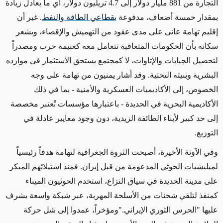
التجارة من 881 مليار دولار إلى 4.7 تريليون دولار، أي ما يعادل زيادة
بمقدار خمسة أضعاف، مدفوعة
بقطاعي الطاقة والنفط
. غير أن
إقليم تهامة عانى على مدى عقود من التهميش والإقصاء، ويشعر
سكانه بأن الحكومات المتعاقبة تتعامل معه كغنيمة حرب ومصدراً
لتحصيل الجبايات والإتاوات، لا كمجتمع يستحق الاستثمار في موارده
البشرية وبنيته التحتية
.
وقد أشار يمنيون من تهامة على وجه
الخصوص، إلى الأكاديميات العسكرية والأمنية - بما في ذلك
الأكاديمية البحرية في الحديدة - باعتبارها مؤسسات تُعتبر مخصصة
إلى حد كبير لأبناء الطائفة الزيدية، دون وجود معايير عادلة في
التوزيع
.
وفي الآونة الأخيرة، أصبحت الثروة الجغرافية لتهامة هدفاً رئيسياً
لميليشيات الحوثي المدعومة من قبل إيران
.
فمنذ استيلائهم المبكر
على مدينة الحديدة في سياق النزاع، استخدم الحوثيون الميناء
كمنفذ لتلقي شحنات من الأسلحة المهربة، عبر شبكة واسعة يشرف
عليها "الحرس الثوري الإيراني
."
ومؤخراً، عمدوا إلى شل حركة