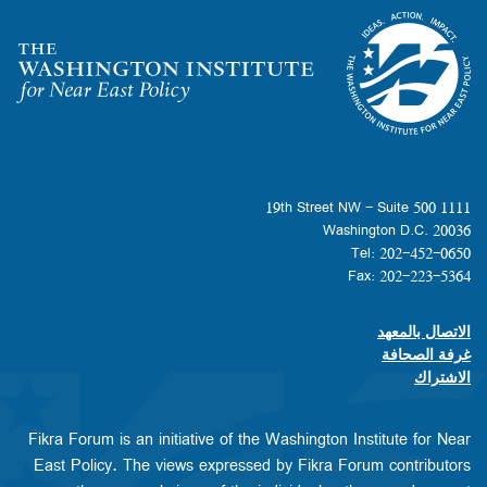
Homepage
1111 19th Street NW - Suite 500
Washington D.C. 20036
Tel: 202-452-0650
Fax: 202-223-5364
الاتصال بالمعهد
Footer contact links
غرفة الصحافة
الاشتراك
Fikra Forum is an initiative of the Washington Institute for Near
East Policy. The views expressed by Fikra Forum contributors