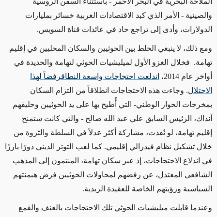
الملاحة البحرية في البحر الأحمر - باستثناء السفن الروسية
والصينية - الأمر الذي كبد الاقتصادات الغربية خسائر بمليارات
الدولارات، وأدى إلى تراجع حاد في عائدات قناة السويس
.
ومع ذلك، لا ينبغي الخلط بين الحوثيين والسكان المحليين في إقليم
تهامة. فخلال الغزو الأول لميليشيات الحوثي لتهامة والحديدة في
أواخر عام 2014،
اندلعت احتجاجات واسعة النطاق
رفضاً لهذا
الاحتلال
. وجاءت هذه الاحتجاجات انطلاقاً من التزام السكان
بمخرجات الحوار الوطني- التي أُطيح بها على يد الحوثيين وحليفهم
آنذاك، الرئيس السابق علي عبد الله صالح - والتي كانت ستمنح
إقليم تهامة، لو نُفذت، مشاركة أكثر عدلاً في السلطة والثروة من
خلال تشكيل نظام فيدرالي إقليمي. كما لعب التوتر الديني دورًا بارزًا
في اندلاع الاحتجاجات، إذ عبر سكان تهامة، المنتمون إلى المذهب
الشافعي المعتدل، عن رفضهم لمحاولات الحوثيين فرض هيمنتهم
السياسية ورؤيتهم الخاصة للعقيدة الزيدية
.
وعندما قابلت ميليشيات الحوثي تلك الاحتجاجات بالعنف والقمع