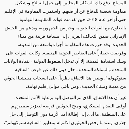
المسلح، دفع ذلك السكان المحليين إلى حمل السلاح وتشكيل
مقاومة شعبية للدفاع عن أراضيهم
.
واستمرت المقاومة في الإقليم
حتى أواخر عام 2018، حين تقدمت قوات المقاومة التهامية،
بالتعاون مع القوات الجنوبية وحراس الجمهورية، وبدعم من الجيش
الإماراتي ضمن التحالف العربي، إلى مسافة قريبة من ميناء
الحديدة
.
وقد حررت هذه المقاومة أجزاء واسعة من المدينة،
وفرضت حصاراً على العناصر الحوثية المتبقية
.
وكانت القوات على
وشك استعادة المدينة، إلا أن تدخل الضغوط الدولية - بقيادة الولايات
المتحدة والمملكة المتحدة
-
حال دون ذلك عبر فرض "اتفاقية
ستوكهولم". وينص هذا الاتفاق، نظرياً، على انسحاب ميليشيا الحوثي
من مدينة وميناء الحديدة، ومن باقي موانئ إقليم تهامة
.
غير أن هذا الاتفاق، الذي تم التوصل إليه برعاية الأمم المتحدة،
أوقف التقدم العسكري، ومنح الحوثيين فرصة لتعزيز سيطرتهم
على المنطقة، ما أدى إلى إطالة أمد الأزمة دون التوصل إلى حل
جذري
.
وعندما رفض الحوثيون الالتزام بمعايير "اتفاقية ستوكهولم"،