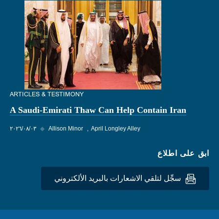
ARTICLES & TESTIMONY
A Saudi-Emirati Thaw Can Help Contain Iran
April Longley Alley
Allison Minor
◆
٠٣‏/٠٨‏/٢٠٢٦
ابق على اطلاع
سجِّل لتلقي الاشعارات بالبريد الألكتروني