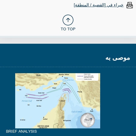
خبراء في [القضية / المنطقة]
TO TOP
موصى به
BRIEF ANALYSIS