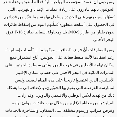
ومن دون أن تعتمد المجموعة الرباعية آليةً فعالة لتنفيذ بنودها، شعر
الحوثيون بأنهم قادرون على زيادة عمليات الإمداد والتهريب، التي
تُسهّلها سيطرتهم على الحديدة وساحل تهامة، مما عزَّز من قدراتهم
في الحصول على أسلحة متطورة تُمكّنهم اليوم من إسقاط طائرات
بدون طيار من طراز
MQ-9
، بل ومحاولة إسقاط طائرة
F-16
فوق
البحر الأحمر
.
ومن المفارقات أنَّ فرض "اتفاقية ستوكهولم" لـ “أسباب إنسانية"،
رغم افتقادها لآلية ضغط فعالة على الحوثيين، أتاح استمرار قمع
سكان تهامة الأصليين في غرب اليمن. وتأتي سيطرة الحوثيين على
الممرات المائية في البحر الأحمر على حساب سكان الإقليم
الأصليين، الذين اعتمدوا تاريخياً على هذه المياه للصيد، وليس
لممارسة القرصنة التي يقوم بها الحوثيون، بالإضافة إلى ما يشكله
ذلك من تهديد للأمن الوطني والإقليمي والدولي. وقد زادت
الميليشيا من معاناة الإقليم من خلال نهب عائدات موانئ تهامة
وفرض ضرائب ورسوم مختلفة على السكان، والمتاجرة بالخدمات