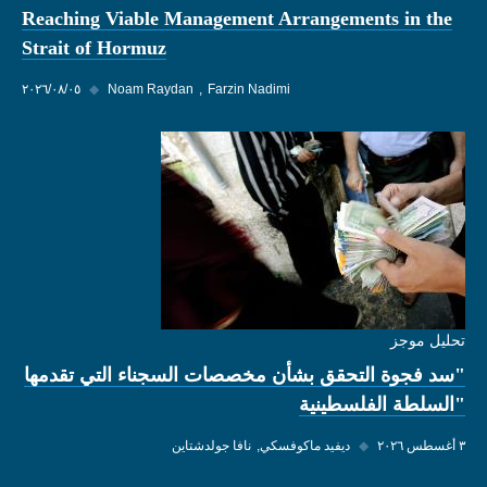
Reaching Viable Management Arrangements in the
Strait of Hormuz
Farzin Nadimi
Noam Raydan
◆
٠٥‏/٠٨‏/٢٠٢٦
تحليل موجز
"سد فجوة التحقق بشأن مخصصات السجناء التي تقدمها
"السلطة الفلسطينية
٣ أغسطس ٢٠٢٦
◆
ديفيد ماكوفسكي
نافا جولدشتاين