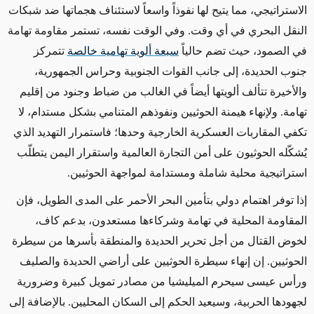
الاستراتيجي، مما يتيح لها نفوذاً واسعاً لاستئناف هجماتها ضد شبكات
النقل البحري في أي وقت. وفي الوقت نفسه، تستمر مقاومة تهامة
في الصمود، حيث تضم حالياً
سبعة ألوية تهامية خالصة
تتمركز
جنوب الحديدة، إلى جانب القوات الجنوبية وحراس الجمهورية،
والأخيرة تتألف ألويتها أيضاً في الغالب من ضباط وجنود من إقليم
تهامة
.
ولإنهاء هيمنة الحوثيين ونفوذهم المتنامي بشكل مستدام، لا
تكفي المقاربات العسكرية الخارجية وحدها؛ فاستمرار التهديد الذي
يُشكّله الحوثيون على أمن التجارة العالمية واستقرار اليمن يتطلّب
استراتيجية محلية شاملة ومستدامة لمواجهة الحوثيين
.
إذا توفر اهتمام دولي بتأمين البحر الأحمر على المدى الطويل، فإن
المقاومة المحلية في تهامة وشركاءها مستعدون، بدعم كاف،
لخوض القتال من أجل تحرير الحديدة والمنطقة بأسرها من سيطرة
الحوثيين. إن إنهاء سيطرة الحوثيين على أراضي الحديدة والصليف
ورأس عيسى سيحرم الميليشيا من مصادر تمويل كبيرة وضرورية
لجهودها الحربية، وسيعيد الحكم إلى السكان المحليين
.
بالإضافة إلى