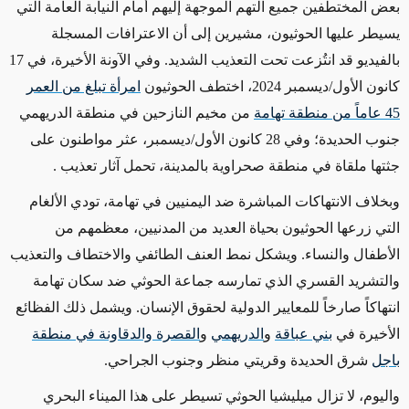
بعض المختطفين جميع التهم الموجهة إليهم أمام النيابة العامة التي
يسيطر عليها الحوثيون، مشيرين إلى أن الاعترافات المسجلة
بالفيديو قد انتُزعت تحت التعذيب الشديد. وفي الآونة الأخيرة، في 17
كانون الأول/ديسمبر 2024، اختطف الحوثيون
امرأة تبلغ من العمر
45 عاماً من منطقة تهامة
من مخيم النازحين في منطقة الدريهمي
جنوب الحديدة؛ وفي 28 كانون الأول/ديسمبر، عثر مواطنون على
جثتها ملقاة في منطقة صحراوية بالمدينة، تحمل آثار تعذيب
.
وبخلاف الانتهاكات المباشرة ضد اليمنيين في تهامة، تودي الألغام
التي زرعها الحوثيون بحياة العديد من المدنيين، معظمهم من
الأطفال والنساء. ويشكل نمط العنف الطائفي والاختطاف والتعذيب
والتشريد القسري الذي تمارسه جماعة الحوثي ضد سكان تهامة
انتهاكاً صارخاً للمعايير الدولية لحقوق الإنسان. ويشمل ذلك الفظائع
الأخيرة في
بني عباقة
و
الدريهمي
و
القصرة
والدقاونة في منطقة
باجل
شرق الحديدة وقريتي منظر وجنوب الجراحي
.
واليوم، لا تزال ميليشيا الحوثي تسيطر على هذا الميناء البحري