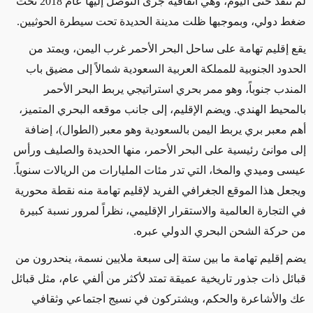
لم تُنفذ حتى اليوم، وهي اتفاقية جرى التوصل إليها عام 2018 تحت
ضغط دولي، وبموجبها ظلت مدينة الحديدة تحت سيطرة الحوثيين.
يقع إقليم تهامة على ساحل البحر الأحمر غرب اليمن، ويمتد من
الحدود الجنوبية للمملكة العربية السعودية شمالاً إلى مضيق باب
المندب جنوباً، وهو ممر بحري استراتيجي يربط البحر الأحمر
بالمحيط الهندي. ويضم الإقليم، إلى جانب موقعه البحري المتميز،
أهم معبر بري يربط اليمن بالسعودية وهو معبر (الطوال)، إضافة
إلى موانئ رئيسية على البحر الأحمر، منها الحديدة والصليف ورأس
عيسى وميدي والمخا، التي تدر مئات المليارات من الريالات سنوياً
.
ويجعل هذا الموقع الجغرافي الفريد لإقليم تهامة منه نقطة محورية
في التجارة العالمية والاستقرار الإقليمي، نظراً لمرور نسبة كبيرة
من حركة الشحن البحري الدولي عبره
.
يضم إقليم تهامة ما بين ستة إلى سبعة ملايين نسمة، ينحدرون من
قبائل ذات جذور تاريخية عميقة تمتد لأكثر من ألفي عام، مثل قبائل
عك والأشاعرة والحكم، ويشتركون في نسيج اجتماعي وثقافي