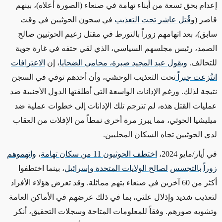
إعدام بحق تسعة من أبناء تهامة في صنعاء (الصورة أعلاه)، بينهم
قاصر (و
قُتل عاشر تحت التعذيب
في سجون الحوثيين في وقت
سابق)، بعد اتهامهم زوراً بالتورط في مقتل زعيم الحوثيين صالح
الصمد، رئيس مجلسهم السياسي، الذي لقي حتفه في غارة جوية
للتحالف.
ويقول عبد المجيد صبرة، محامي الضحايا
، إن
الاعترافات
انتُزعت جبراً
تحت التعذيب الوحشي، وأن أحدهم توفي في السجن
نتيجة لذلك. ورغم الإدانات الواسعة التي أطلقتها الدول الأجنبية ضد
عمليات القتل هذه، لم تترجم تلك الإدانات إلى خطوات عملية ضد
ميليشيا الحوثي، مما يبرز مرة أخرى نمطاً من الإفلات من العقاب
لدى الحوثيين تجاه السكان المحليين
.
في أيار/مايو 2024،
اختطف الحوثيون 11 من سكان تهامة
،
واتهموهم
زوراً
بالتجسس
لصالح الولايات المتحدة وإسرائيل
، بينما اختطفوا
أكثر من 60 آخرين في صنعاء بتهم مماثلة. وقد تعرض هؤلاء الأفراد
لتعذيب شديد وإذلال علني، بما في ذلك عرضهم في الأماكن العامة
وتشويه صورهم
.
وفقاً للمعلومات المتاحة وسجلات التحقيق، أنكر