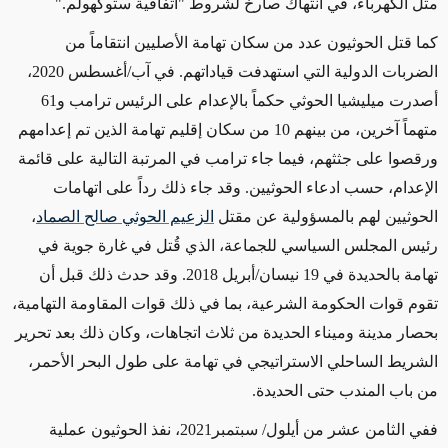
مثل الكهرباء، في انتهاك صارخ لشروط "اتفاقية ستوكهولم
."
كما قتل الحوثيون عدد من سكان تهامة الأصليين انتقاماً من
الضربات الدولية التي استهدفت قياداتهم. في آب/أغسطس 2020،
أصدرت ميليشيا الحوثي حكماً بالإعدام على الرئيس ترامب و61
متهماً آخرين، من بينهم 10 من سكان إقليم تهامة الذين تم إعدامهم
ورقصوا على جثثهم، فيما جاء ترامب في المرتبة التالية على قائمة
الإعدام، حسب ادعاء الحوثيين. وقد جاء ذلك رداً على اتهامات
الحوثيين لهم بالمسؤولية عن مقتل
الزعيم الحوثي صالح الصماد
،
رئيس المجلس السياسي للجماعة، الذي قُتل في غارة جوية في
تهامة بالحديدة في 19 نيسان/أبريل 2018. وقد حدث ذلك قبل أن
تقوم قوات الحكومة الشرعية، بما في ذلك قوات المقاومة التهامية،
بحصار مدينة وميناء الحديدة من ثلاث اتجاهات، وكان ذلك بعد تحرير
الشريط الساحلي الاستراتيجي في تهامة على طول البحر الأحمر،
من باب المندب حتى الحديدة
.
ففي الثامن عشر من أيلول/ سبتمبر2021، نفذ الحوثيون عملية