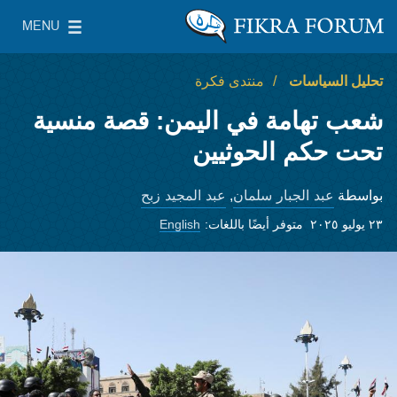
Skip to main content
MENU
معهد واشنطن لسياسات الشرق الأدنى
le Main Menu
تحليل السياسات
منتدى فكرة
شعب تهامة في اليمن: قصة منسية
تحت حكم الحوثيين
عبد الجبار سلمان
عبد المجيد زبح
بواسطة
,
٢٣ يوليو ٢٠٢٥
متوفر أيضًا باللغات:
English