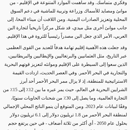
وفكري متماسك
.
وقد ساهمت الموارد المتنوعة في الإقليم - من
موانئ ومصايد للأسماك وزراعة وتربية للماشية في دعم السوق
المحلية وتعزيز الصادرات اليمنية
.
ومن اللافت أن ميناء المخا، إلى
جانب موانئ أخرى مثل ميدي، قد شكل مركزاً تاريخياً لتجارة البن
العربي، الأمر الذي جعل البن مصدراً رئيسياً للثروة في هذا الإقليم
.
وقد جعلت هذه الأهمية إقليم تهامة هدفاً للعديد من القوى العظمى
عبر التاريخ، مثل العثمانيين والبرتغاليين والإيطاليين والبريطانيين،
الذين سعوا إلى السيطرة على الإقليم وموانئه لتعزيز قوتهم البحرية
والتجارية في البحر الأحمر
.
وفي العصر الحديث، ازدادت القيمة
الاستراتيجية للمنطقة، إذ لا يزال ممر البحر الأحمر أحد أبرز
الشرايين البحرية في العالم، حيث يمر عبره ما بين 12٪ إلى 15٪ من
التجارة العالمية، وما يصل إلى 30٪ من شحنات الحاويات سنويًا،
وفقًا لبيانات عام 2023. ومن المتوقع أن ينمو الناتج المحلي الإجمالي
لمنطقة البحر الأحمر من 1.8 تريليون دولار إلى 6.1 تريليون دولار
بحلول عام 2050 - أي أكثر من ثلاثة أضعاف - في حين يرتفع حجم