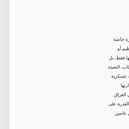
رة خاصة
ظيم أو
ها فقط، بل
اب، التعبئة
ة عسكرية
رتها
 العراق
القدرة على
ن عامين