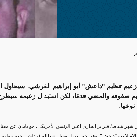
ز
زعيم تنظيم "داعش" أبو إبراهيم القرشي، سيحاول ال
يم صفوفه والمضي قدمًا، لكن استبدال زعيمه سيطرح
نوعها.
 شهر شباط/ فبراير الجاري أعلن الرئيس الأمريكي، جو بايدن عن مقت
 الإسلامية "داعش". وفى حين يمثل مقتل عبدالله قرداش زعيم تنظيم ا