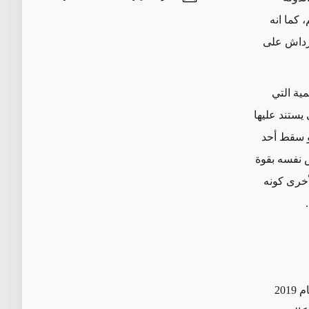
، كما انه
 قرداش على
ية التي
يستند عليها
أو سقط أحد
 نفسه بقوة
أخرى كونه
.
بعد القضاء على خلافة تنظيم داعش واسترداد الأراضي التي كان يسيطر عليها في عام 2019