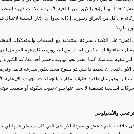
عش" حدثاً مهماً وإنجازا كبيرا من الناحية الأمنية وانتكاسة كبيرة للتنظيم
ته في كل من العراق وسوريا، إلا انه يبدوا أن الأثار السلبية لاغتيال
وم طويلا
.
"داعش" على التكيف بسرعة استثنائية مع الصدمات والمتفككات التنظيم
قتل خلفاء وقيادات كبيرة له. لذا من الضرورة بمكان فهم العوامل التي 
التي تبقيه متماسكا كلما انحدر نحو الهاوية وخسر أحد معاركه الكبيرة 
الأول لديه. إن تنظيم داعش هو منتوج معقد تطور بسرعة فائقة وفرض
نائية وهو يمثل طفرة حقيقية مقارنة بالجماعات الجهادية الإرهابية ال
ركات أساسية تطبيقية لا يحيد عنها سواء تقوت شكوته أو ضعفت قوته
راتيجي والأيديولوجي