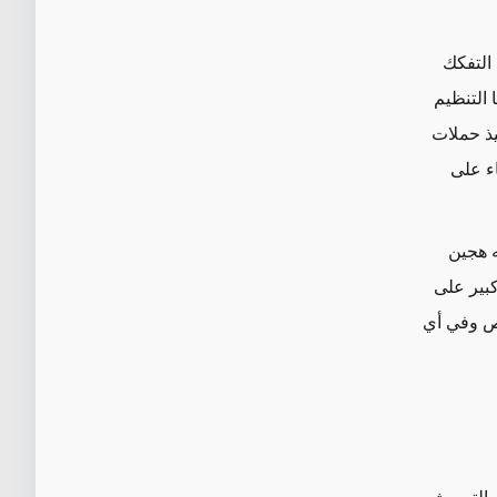
 التفكك
 التنظيم
يذ حملات
اء على
 هجين
بير على
خص وفي أي