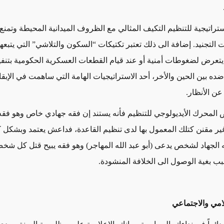
ستراتيجية للتنظيم التكيف المثالي مع الظروف الميدانية المحيطة وتمنع
التجنيد. إضافة الى ذلك تعتبر تكتيكات “السكون والتلاشي” التي يتبعها
تعرض لضغوطات أمنية أو عند قيام القطعات العسكرية الحكومية بتنف
ضده بين الحين والأخر، أحد الاستراتيجيات الهامة التي ساهمت في الإبق
 عن الأنظار
.
 المحرك الأيديولوجي للتنظيم فأنه يستند
إن فقه جهادي خاص وهو فقه
 مقنن كتلك المعمول بها لدى تنظيم القاعدة، فداعش يعتمد وبشكل ك
الجهاد لشخص يدعى (أبو عبد الله المهاجر) وهو فقه يبيح قتل كل ش
 بغية الوصول الى الخلافة المنشودة
.
امي والاجتماعي