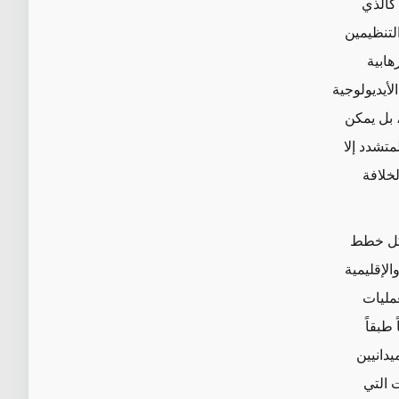
 كالذي
التنظيمين
هابية
لأيديولوجية
، بل يمكن
تشدد إلا
خلافة
شكل خطط
لإقليمية
عمليات
طبقاً
يدانيين
 التي