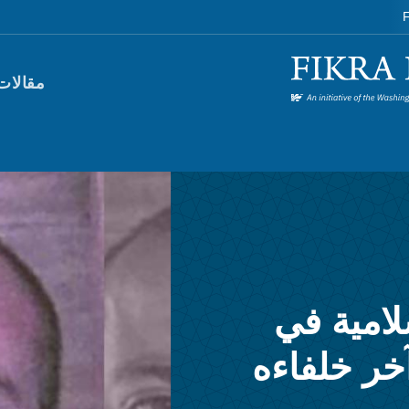
F
orum)
مقالات
لامية في
خر خلفاءه