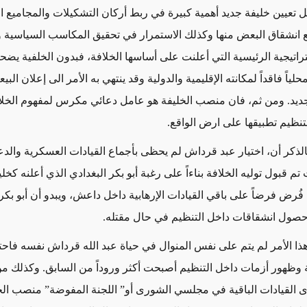
ل تعيين خليفة جديد أهمية كبيرة في ربط أركان التشكيلات والمجاميع ا
ع انشقاق البعض منها وكذلك الاستمرار في تحقيق المكاسب السياسية 
تراتيجية الرئيسية التي أعلنت على أساسها الخلافة، فبدون الخلفية ي
 محلياً فاقداً لمكانته الإقليمية والدولية وقد ينتهي به الأمر الى إعلان البي
ديد. ومن ثم، فان منصب الخليفة هو عامل دعائي مكرس لمفهوم الخلا
تنظيم تطبيقها على ارض الواقع
.
الذكر أن، اختيار عبد قرداش لم يحظى بأجماع القيادات العسكرية والدع
تم قبول توليه الخلافة بناءاً على رغبة أبو بكر البغدادي الذي أعلنه كخل
 فُرض فرضاً على باقي القيادات الإرهابية داخل داعش، ويبدو أن أبو بكر
حصول انشقاقات داخل التنظيم في حال مقتله
.
هذا الأمر لم يتم على نفس المنوال في حياة عبد الله قرداش نفسه فاحتم
ة وظهور أزمات داخل التنظيم أصبحت أكثر وروداً من السابق. وكذلك م
ى القيادات الباقية في مجلسي الشورى أو” اللجنة المفوضة” منصب الخل