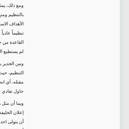
ومع ذلك، يمث
بالتنظيم ومن
الأهداف الاس
تنظيماً عادياً
القاعدة من ج
لم يستطيع ال
ومن الجدير ب
التنظيم، حيث 
مقتله، أي انه
حاول تفادي 
وبما أن مثل 
إعلان الخليف
أن يتولى احد