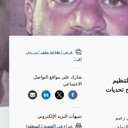
عرض / طباعة ملف "پي. دي.
إف."
شارك على مواقع التواصل
تنظيم
الاجتماعي
 تحديات
تنبيهات البريد الإلكتروني
ل زعيم
خبراء في [القضية / المنطقة]
لدولة