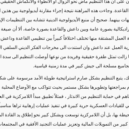
ن على أن هذا التنظيم ماض نحو الزوال أو الانطواء والانكماش الحقيقي
قاعدة. وجاءت هذه المراهنة نتيجة إجراء مقارنة أيديولوجية بين هذين 
هات بينهما. صحيح أن منبع الأيديولوجية الدينية تتشابه بين التنظيمات الإر
راديكالية بصورة عامة وبين داعش والقاعدة بصورة خاصة، ألا أن صيغة ا
العمل المشتقة منها تختلف اختلافاً كبيراً بين تنظيمي القاعدة وداعش
ية العمل عند داعش وان استندت الى مخرجات الفكر الديني السلفي الم
ا زالت تمثل طفرة حقيقية وفريدة من نوعها أوصلت التنظيم الى سدة ال
اميع مسلحة الى جيش كبير في مدة زمنية قياسية.
ك، يتبع التنظيم بشكل صارم استراتيجية طويلة الأمد مرسومة على 
بمراجعتها وتطويرها بشكل مستمر بحيث تتواكب مع الأوضاع المحلية وا
هم في حماية التنظيم من الاندثار ، فمثلاً تطبيق مبدأ اللامركزية في ال
ي للقيادات العسكرية حرية كبيرة في تنفيذ عمليات إرهابية تراها مناسباً 
طة بها، بل أن اللامركزية توسعت وبشكل كبير نحو إطلاق يد القادة الم
ير من التمويلات المالية وتعزيز عمليات التجنيد الأفقية في المجتمعات