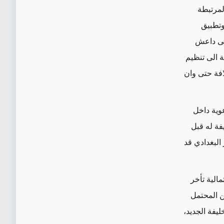
لمرتبطة
وتطبيق
ضحى داعش
عة الى تنظيم
فة حتى وان
وية داخل
يفة له قبل
 البغدادي قد
الية تأخر
ن المحتمل
يفة الجديد
،