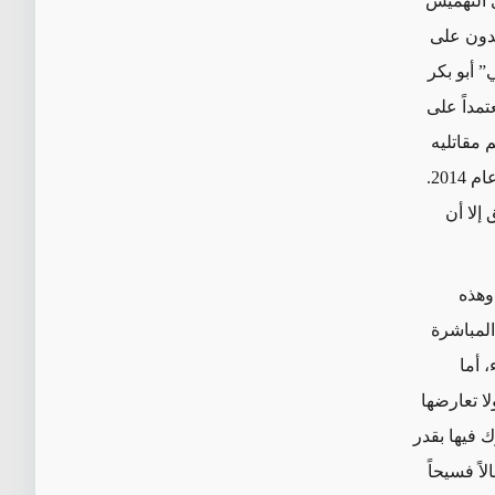
ى التهميش
دون على
” أبو بكر
يد معتمداً على
 مقاتليه
الذي وصل عددهم الى 300 ألف مقاتل في العراق و50 ألف مقاتل في سوريا بحلول عام 2014.
إلا أن
وهذه
لمباشرة
 أما
لا تعارضها
 فيها بقدر
ً فسيحاً