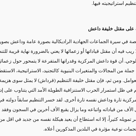
ظيم استراتيجيته فيها
.
تبة على مقتل خليفة داعش
ة في سيرة الجماعات الجهادية الراديكالية بصورة عامة وداعش بصو
ريب فيه أن مقتل قياداتها أو زعمائها لا يعني بالضرورة نهاية قريبة للتن
ولوجي. أن قوة داعش المركزية وقدراتها المتفرعة لا يتمحور حول زعمائ
 جملة من المجالات والمتغيرات البنيوية كالتجنيد، الاستراتيجية، الاستقط
عوامل. ومن ثم، فإن مقتل خليفة التنظيم (قرداش) لا يمثل سوى هزيم
 في ظل استمرار الحرب الاستنزافية الطويلة الأمد التي يتناوب على إدا
ركزية تارة وداعش نفسه تارة أخرى. لقد خسر التنظيم سابقاً دولته في
الأف من قياداته واتباعه وما يزال يقبع الأف أخرين في السجون وفقد 
ر تمويله كثيراً، إلا انه استطاع أن يعيد هيكلة نفسه من جديد في اقل م
جمات نوعية مؤثرة في البلدين المذكورين أعلاه.