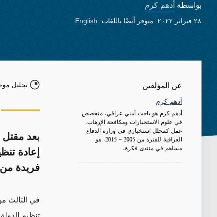
أدهم كرم
بواسطة
٢٨ فبراير ٢٠٢٢
متوفر أيضًا باللغات:
English
تحليل موج
عن المؤلفين
أدهم كرم
أدهم كرم هو باحث أمني عراقي، متخصص
في علوم الاستخبارات ومكافحة الإرهاب.
عمل كمحلل استخباري في وزارة الدفاع
بعد مقتل 
العراقية للفترة من 2005 - 2015. هو
مساهم في منتدى فكرة.
إعادة تنظ
فريدة من 
في الثالث من
تنظيم الدولة