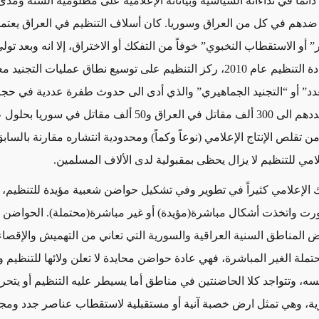
دائماً في نداءاته السياسية وبياناته الإعلامية على مظلومية السنة ومد
ضدهم في كل من العراق وسوريا. كان أسلاف التنظيم في العراق يعتم
ر” أو الاستقطاب النخبوي” خوفاً من التفكك أو الاختراق، إلا انه وبعد تولي
البغدادي” قيادة التنظيم عام 2010، ركز التنظيم على توسيع نطاق عمليات التجن
تعدد” أو “التجنيد الجماهيري” والذي أدى الى حدوث طفرة عددية في حجم
 تقلص الإنتاج الإعلامي (نوعاً وكماً) ومحدودية انتشاره مقارنة بالسابق 
امي للتنظيم لا يزال يحظى بمقبولية لدى الألاف المسلمين
.
الإعلامي كثيراً في تطوير وفي تشكيل حواضن شعبية مؤيدة للتنظيم، 
ت واتخذت أشكال مباشرة(مؤيدة) أو غير مباشرة(محتملة).
الحواضن ا
 المناطق السنية العراقية والسورية التي تعاني من التهميش والإقصاء،
ملة الغير المباشرة، فهي عادة حواضن محايدة لا تعلن ولائها للتنظيم و
ه، وتتواجد كلا الحاضنتين في مناطق أما يسيطر عليه التنظيم أو يتحرك
ية، وهي تمثل ارض خصبة آنية أو مستقبلية لاستقطاب عناصر جدد ومجالا