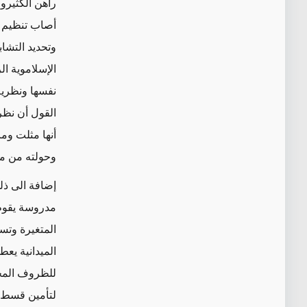
راهن الكثيرو
أصاب تنظيم ال
وتحديد التشاب
الإسلاموية ال
نفسها ونظرية 
القول أن نظر
أنها مثلت وم
وحولته من مج
إضافة الى ذل
مدروسة يقوم 
المتغيرة وتسا
الميدانية يعط
للظروف المحي
لتأمين قسط كب