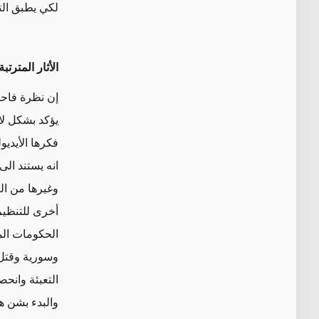
لكي يطبق التن
الأثار المتر
إن نظرة فاحص
يؤكد بشكل لا 
فكرها الأيدي
انه يستند الى
وغيرها من ال
أخرى للتنظيم
الحكومات الم
وسورية وقتل 
التعبئة وانحص
والبدء بشن ه