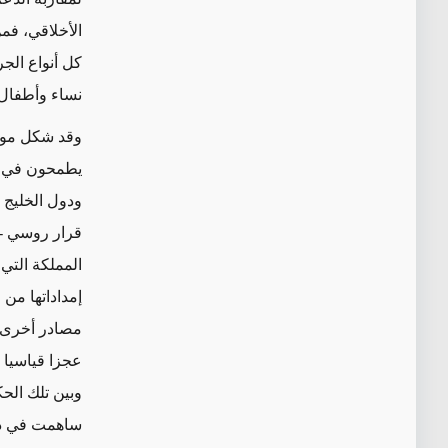
الأخلاقي، فم
كل أنواع الجر
نساء وأطفال 
وقد شكل موقف
يطمحون في تق
قرار روسي -
المملكة التي
إمداداتها من 
مصادر أخرى ب
وبين تلك الح
ساهمت في دعم ا