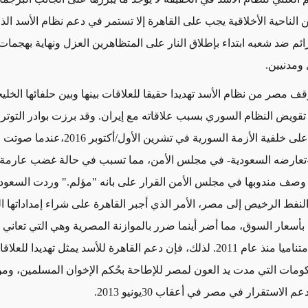
ن الناحية الأخلاقية يجب على القاهرة إلا تستمر في دعم نظام الأسد ال
ائم ضد شعبه ابتداء بإطلاق النار على المتظاهرين العزل ونهاية بهجمات
ومدنيين.
 مصر من نظام الأسد تهديدا حقيقا للعلاقات بينها وبين حلفائها الخليج
ويض النظام السوري بسبب علاقاته مع إيران. وقد برزت بوادر التوتر
ودول الخليج على خلفية الأزمة السورية في تشرين ا
تعارضه السعودية- في مجلس الأمن، مما تسبب في حالة غضب عارمة
 وصف مندوبها في مجلس الأمن القرار على بانه "مؤلم." وردت السعود
النفط الرخيص إلى مصر، الأمر الذي أجبر القاهرة على شراء إمداداتها 
أسعار السوق، مما أضر أينما ضرر بالموازنة المصرية وهي التي تعاني 
عجزا قياسيا متناميا منذ عام 2011. لذلك، فإن دعم القاهرة للأسد يمثل تهديدا
كومات التي مدت يد العون لمصر للإطاحة بحُكم الإخوان المسلمين، ومن
لاستقرار في مصر في أعقاب 30يونيو 2013.