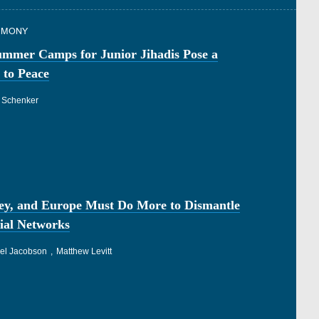
TIMONY
ummer Camps for Junior Jihadis Pose a
 to Peace
 Schenker
ey, and Europe Must Do More to Dismantle
ial Networks
el Jacobson
Matthew Levitt