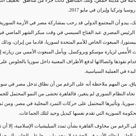
مالية في مدينة حمص، وتلك المناطق كانت جزء من مناطق "تخفيف التص
سيا وتركيا وإيران في مايو 2017.
ك، يبدو أن المجتمع الدولي قد رحب بمشاركة مصر في الأزمة السورية
الرئيس المصري عبد الفتاح السيسي في وقت مبكر الشهر الماضي في 
ستورا، المبعوث الخاص للأمم المتحدة لسوريا، قادما من إيران، وذلك 
ث الأُممي لزيارة موسكو وبروكسل. ويأمل المبعوث الأممي من زيارته إ
دام نفوذها واتصالاتها لدفع الأطراف المعنية داخل سوريا بالجلوس على
بدء في العملية السياسية.
اق، من المهم ملاحظة أنه على الرغم من أن نطاق تدخل مصر في سوريا
ا تجاه النظام السوري لم يتغير، فالقاهرة تخشى من النمو المحتمل للج
 سوريا، وتأثيرها المحتمل على حركات التمرد المحلية في مصر. ومن ثم
لحكومة السورية التي تقدم نفسها كبديل وحيد لتلك الجماعات.
ى الرغم من مخاوف القاهرة بشأن تمدد الميليشيات الإسلامية، إلا أن تب
 العلني لنظام الأسد في الحقيقة لا يوجد ما يبررها على الجانب البرجما