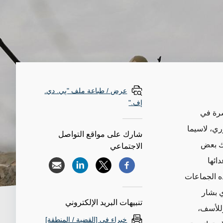
عرض / طباعة ملف "پي. دي.
إف."
شرة في
ري، لاسيما
شارك على مواقع التواصل
اك بعض
الاجتماعي
ائها
ه الجماعات
 بشار
تنبيهات البريد الإلكتروني
وللأسف،
خبراء في [القضية / المنطقة]