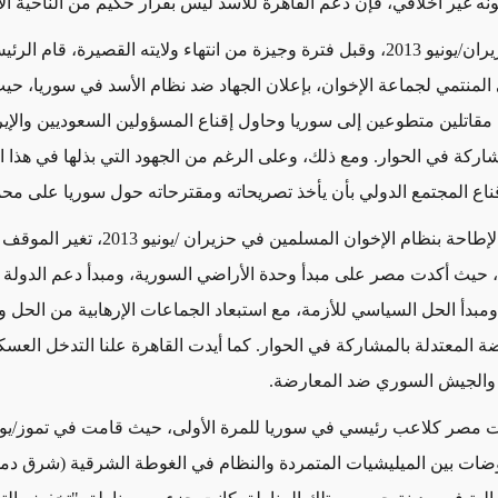
نه غير أخلاقي، فإن دعم القاهرة للأسد ليس بقرار حكيم من الناحية الا
وفى شهر حزيران/يونيو 2013، وقبل فترة وجيزة من انتهاء ولايته القصيرة، قام
منتمي لجماعة الإخوان، بإعلان الجهاد ضد نظام الأسد في سوريا، حي
قاتلين متطوعين إلى سوريا وحاول إقناع المسؤولين السعوديين والإير
مشاركة في الحوار. ومع ذلك، وعلى الرغم من الجهود التي بذلها في هذا
ع المجتمع الدولي بأن يأخذ تصريحاته ومقترحاته حول سوريا على محم
وفى أعقاب الإطاحة بنظام الإخوان المسلمين في حزيران 
يث أكدت مصر على مبدأ وحدة الأراضي السورية، ومبدأ دعم الدولة 
مبدأ الحل السياسي للأزمة، مع استبعاد الجماعات الإرهابية من الحل 
ة المعتدلة بالمشاركة في الحوار. كما أيدت القاهرة علنا التدخل الع
 والجيش السوري ضد المعارضة.
ت مصر كلاعب رئيسي في سوريا للمرة الأولى، حيث قامت في تموز/يول
وضات بين الميليشيات المتمردة والنظام في الغوطة الشرقية (شرق د