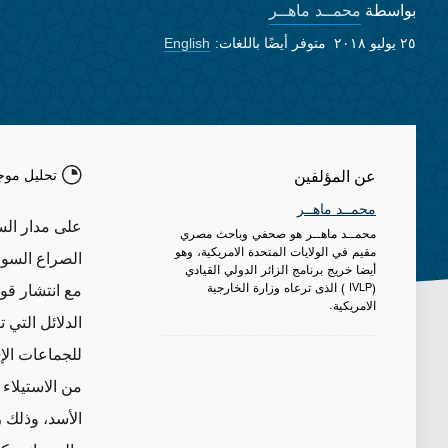
محمــد ماهــر
بواسطة
٢٥ يوليو ٢٠١٨
متوفر أيضًا باللغات:
English
تحليل موج
عن المؤلفين
محمــد ماهــر
على مدار الس
محمــد ماهــر هو صحفي وباحث مصري
مقيم في الولايات المتحدة الامريكية، وهو
الصراع السور
أيضا خريج برنامج الزائر الدولي القيادي
(IVLP ) الذى ترعاه وزارة الخارجية
مع انتشار قو
الامريكية.
الدلائل التي 
للجماعات ال
من الاستيلاء
الأسد، وذلك 