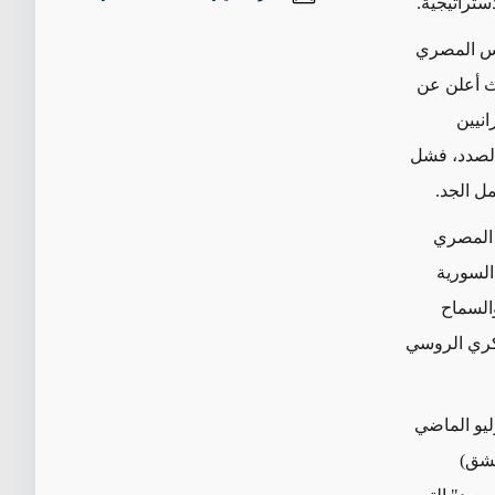
ستراتيجية.
 الرئيس المصري
ث أعلن عن
انيين
 الصدد، فشل
ل الجد.
/يونيو 2013، تغير الموقف المصري
السورية
والسماح
سكري الروسي
يو الماضي
مشق)