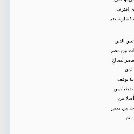
ذي اقترف
 كيماوية ضد
يين الذين
ات بين مصر
لأول/أكتوبر 2016،عندما صوتت مصر لصالح
 لدى
ية بوقف
النفطية من
أصلا من
 للعلاقات بين مصر
 ثم،