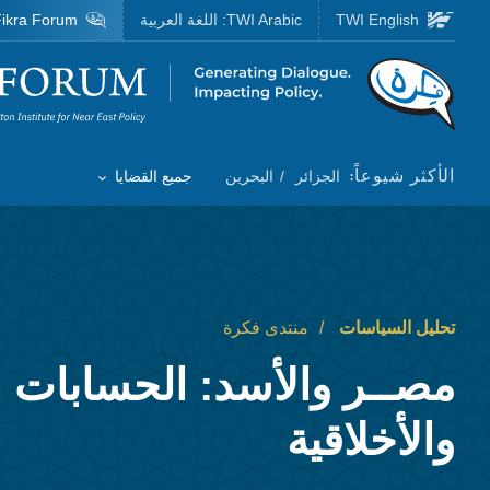
Skip to main content
TWI English
TWI Arabic:
اللغة العربية
ikra Forum
Homepage
الأكثر شيوعاً:
الجزائر
البحرين
جميع القضايا
Toggle List of
تحليل السياسات
منتدى فكرة
مصــر والأسد: الحسابات ا
والأخلاقية