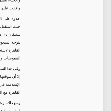
والأحياء الش
وافقت عليها رو
علاوة على ذل
حيث استقبل 
ستيفان دى مي
يتوجه المبعو
القاهرة لاستخ
المفوضات وال
وفي هذا السي
إلا أن موقفه
الإسلامية في
القاهرة مع ا
ومع ذلك، وعل
لمقاربة الدعم