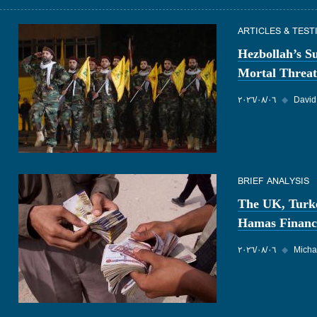
ARTICLES & TES
Hezbollah’s S
Mortal Threat
David
◆
٠٦‏/٠٨‏/٢٠٢٦
BRIEF ANALYSIS
The UK, Turk
Hamas Financ
Micha
◆
٠٦‏/٠٨‏/٢٠٢٦