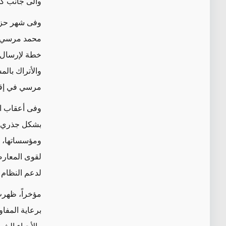
والى جانب كو
محمد مرسي ال
خطة لإرسال م
والأتراك بال
مرسي في إقنا
بشكل جذري، ح
ومؤسساتها، و
لقوى المعارض
لدعم النظام
مؤخراً، ظهر
برعاية المفا