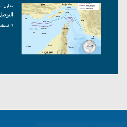
تحليل م
التوصل
٦ أغسطس ٢٠٢٦