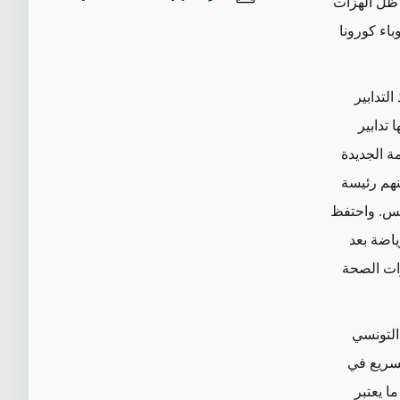
 ظلّ الهزات
باء كورونا
ن الدستور واتخاذ التدابير
 قيس سعيد في خطابه الأخير في 11 أكتوبر 2021 بـأنها تدابير
ة الجديدة
ة بعد تعيين 10 أعضاء من بينهم رئيسة
ونس. واحتفظ
ياضة بعد
رات الصحة
 التونسي
تسريع في
ا يعتبر