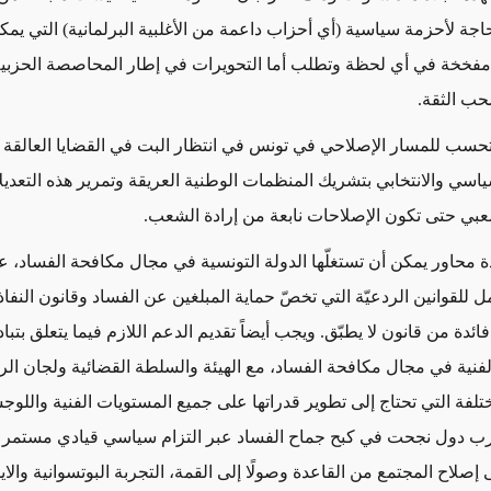
ة لأحزمة سياسية (أي أحزاب داعمة من الأغلبية البرلمانية) التي يمك
مفخخة في أي لحظة وتطلب أما التحويرات في إطار المحاصصة الحزبي
سحب الثقة
.
حسب للمسار الإصلاحي في تونس في انتظار البت في القضايا العالقة 
ياسي والانتخابي بتشريك المنظمات الوطنية العريقة وتمرير هذه التعدي
شعبي حتى تكون الإصلاحات نابعة من إرادة الشعب
.
ة محاور يمكن أن تستغلّها الدولة التونسية في مجال مكافحة الفساد، ع
ل للقوانين الردعيّة التي تخصّ حماية المبلغين عن الفساد وقانون النفاذ
فائدة من قانون لا يطبّق. ويجب أيضاً تقديم الدعم اللازم فيما يتعلق بتب
لفنية في مجال مكافحة الفساد، مع الهيئة والسلطة القضائية ولجان الرق
تلفة التي تحتاج إلى تطوير قدراتها على جميع المستويات الفنية واللوج
ارب دول نجحت في كبح جماح الفساد عبر
التزام سياسي قيادي مستمر 
إصلاح المجتمع من القاعدة وصولًا إلى القمة، التجربة البوتسوانية والايس