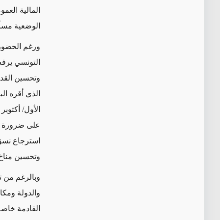
المالية العم
الوضعية مسأ
ورغم الحضور ا
التونسي يرفض
على ضرورة ا
استرجاع نسق 
وتحسين مناخ 
وبالرغم من ت
والدولة ومكا
القادمة خاصة