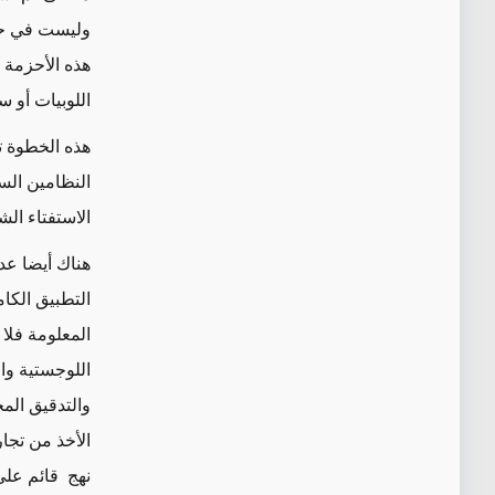
وليست في حاج
هذه الأحزمة 
اللوبيات أو 
هذه الخطوة ت
النظامين الس
الاستفتاء ال
هناك أيضا عد
التطبيق الكام
المعلومة فلا 
اللوجستية وا
والتدقيق المخ
الأخذ من تج
نهج قائم على 