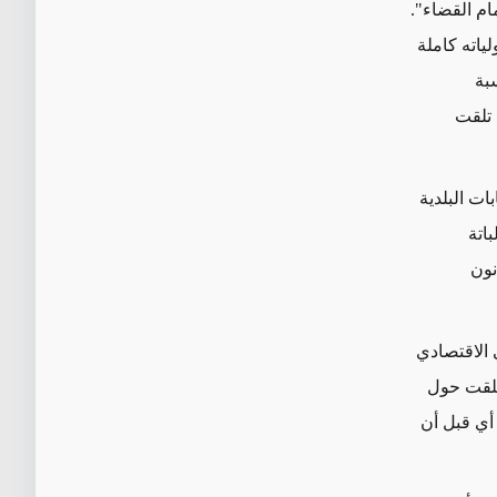
ام القضاء".
ياته كاملة
رورة محاسبة
 تلقت
اركت في الانتخابات البلدية
باتة
نون
الاقتصادي
نطلقت حول
 أي قبل أن