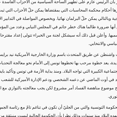
بأن الرئيس عازم على تطهير الساحة السياسية من الأحزاب الفاسدة
ها أحكام محكمة المحاسبات التي بمقتضاها يمكن حلّ الأحزاب التي ثبت 
ة وبالتالي يمكن حلّ البرلمان نهائيا. وبخصوص المواصلة في التدابير الا
 أنها ضرورة طالما هناك خطر جاثم في المجلس النيابي وعدد من الم
ميها. وأعلن قبل ذلك أنه سيشكل لجنة من الخبراء تتولى إعداد مقترحا
ياسي والانتخابي
.
رت واشنطن عن طريق المتحدث باسم وزارة الخارجية الأمريكية نيد برا
يدة، يعد خطوة مرحب بها تخطوها تونس إلى الأمام نحو معالجة التحديات
تماعية الكبيرة التي تواجه البلاد. ومنذ بداية الأزمة في تونس وتأكيد با
د في أوت الماضي عن دعمه الشخصي ودعم الإدارة الأميركية للشعب 
ح موضوع مناهضة الفساد أمر مشروع لكن يجب معالجته بالتوازي مع ا
توري
.
حكومة التونسية والتي من الجليّ أن تكون في تناغم تامّ مع رئاسة الجم
ه البلاد منذ سنوات وذلك نظرا بأن الحكومة الحالية ليست منبثقة من