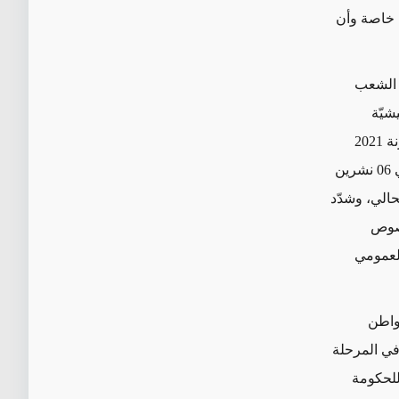
ة خاصة وأن
ل الشعب
شيّة
وتحسين القدرة الشرائية في ظل شح حاد للموارد المالية وسط عجز في تمويل موازنة 2021
الذي أقره البنك المركزي التونسي. ووفق بيان صادر عن البنك المركزي التونسي في 06 نشرين
 الحالي، وشدّد
خصوص
العمومي
مواطن
في المرحلة
للحكومة