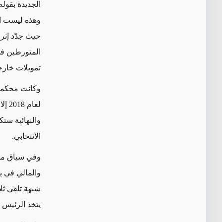
الجديدة بقوله
وهذه ليست ال
المتورطين في
تمويلات خارج
لعام
والنهائية ست
الانتخابي
.
وفي سياق متص
والمالي في ي
شبهة تلقي ثل
يتخذ الرئيس ق