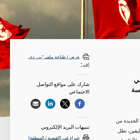
عرض / طباعة ملف "پي. دي.
إف."
في
شارك على مواقع التواصل
سة
الاجتماعي
الجديدة من
تنبيهات البريد الإلكتروني
ليقين، تظل
خبراء في [القضية / المنطقة]