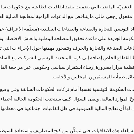
 العشريّة الماضية التي تضمنت تنفيذ اتفاقيات قطاعية مع حكومات ساب
ا مفعول رجعي مالي ما يتناقض مع الدعوات الرامية لمعالجة المالية الع
حاد التونسي للتجارة والصناعة والصناعات التقليدية (منظّمة الأعراف) ع
كومة الجديدة على قاعدة تحقيق المصلحة الوطنية وإنعاش الاقتصاد. وت
عات الصناعة والتجارة والحرف وتتمحور مهمتها حول الإجراءات التي 
ط القطاع الخاص إضافة إلى كونه المتحدث الرسمي للشركات مع السلط
نظمة مرارا بضرورة إرساء استقرار سياسي وحكومي عبر مراجعة القانو
ل طمأنة للمستثمرين المحليين والأجانب
.
ت الحكومة التونسية نفسها أمام تركات الحكومات السابقة وفي وضع 
حّ الموارد المالية. ويبقى السؤال كيف ستتجنب الحكومة الحالية أخطاء
 لها أن تعالج المالية العمومية في ظل اتفاقيات اجتماعية في معظمها 
 إلغاء هذه الاتفاقيات حتى تتمكّن من كبح المصاريف واستعادة السيط