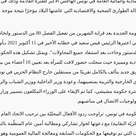
صادية والمالية العامة في تونس الهاجس الأكبر للفترة القادمة وذلك في
ة الطوارئ الصحية والاقتصادية التي عاشتها البلاد مؤخرًا نتيجة موجة و
تشكلت الحكومة الجديدة بعد قرابة الشهرين من تفعيل الفصل 80 م
الاستثنائية التي اعتبرها الرئيس
لدستور وجاءت بعد استنفاد جميع المحاولات". ويمثل تشكيل هذه الحكوم
خطوة غير عادية ومميزة حيث سجلت حضور لافت للمرأ
ق جديد يتألف بالكامل تقريبًا من مستقلين خارج النظام الحزبي في ت
الخارجية والتربية بمنصبيهما، وعودة وزير الداخلية ووزير الشباب والر
فترة حكومة مشيشي، كما تم الإبقاء على الوزراء المكلفون بتسيير وزا
نولوجيات الاتصال في مناصبهم
.
كومة في تونس، تراوحت ردود الأفعال المحليّة بين ترحيب الاتحاد العام
يّة النقابية) مع دعوتها لحوار تشاركي ومطالبة أمين عام المنظّمة بال
ات التي تم توقيعها مع الحكومات السابقة ومعالجة المالية العمومية وهو م