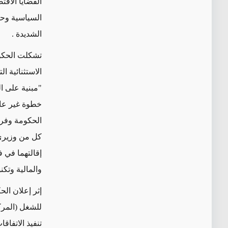
القضايا الاقت
السياسية وحال
الشديدة
.
"مبنية على ا
الحكومة وفري
كل من وزيري 
إقالتهما في 
والمالية وتك
إثر إعلان الح
للشغل (المركز
تنفيذ الاتفاق