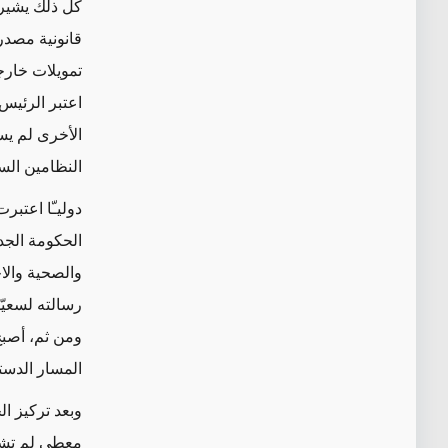
كل ذلك يشير 
قانونية مصدر
تمويلات خارجي
اعتبر الرئيس
الأخرى لم يس
النظامين الس
دوليـّا اعتب
الحكومة الجد
والصحية والاج
رسالته لسعيّ
ومن ثم، أصب
المسار الدس
وبعد تركيز ال
معطى لم تشهد