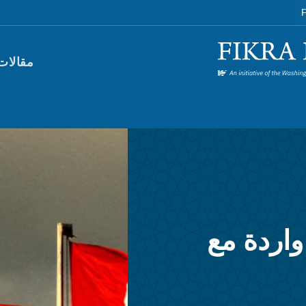
F
orum)
مقالات
اردة مع