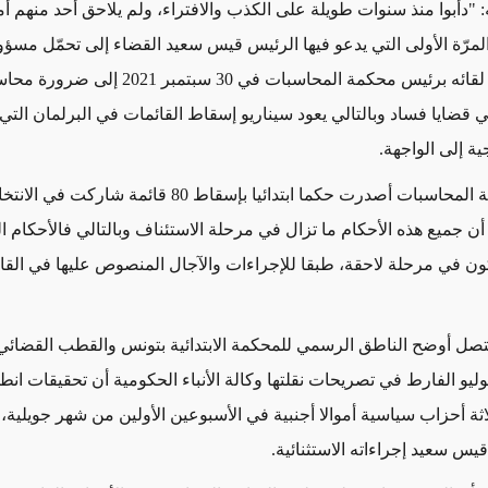
: "دأبوا منذ سنوات طويلة على الكذب والافتراء، ولم يلاحق أحد منهم أم
مرّة الأولى التي يدعو فيها الرئيس قيس سعيد القضاء إلى تحمّل مسؤول
حيث جدّد إثر لقائه برئيس محكمة المحاسبات في 30 سبتمبر 2021 إلى ض
 قضايا فساد وبالتالي يعود سيناريو إسقاط القائمات في البرلمان التي
ية إلى الواجهة
.
وكانت محكمة المحاسبات أصدرت حكما ابتدائيا بإسقاط 80 قائمة ش
 2018 إلا أن جميع هذه الأحكام ما تزال في مرحلة الاستئناف وبالتالي فالأحكام ال
كون في مرحلة لاحقة، طبقا للإجراءات والآجال المنصوص عليها في القا
ل أوضح الناطق الرسمي للمحكمة الابتدائية بتونس والقطب القضائي 
وليو الفارط في تصريحات نقلتها وكالة الأنباء الحكومية أن تحقيقات ا
اثة أحزاب سياسية أموالا أجنبية في الأسبوعين الأولين من شهر جويلية،
يس سعيد إجراءاته الاستثنائية
.