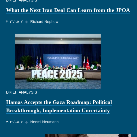
BRIEF ANALYSIS
What the Next Iran Deal Can Learn from the JPOA
Richard Nephew
◆
٠٧‏/٠٨‏/٢٠٢٦
BRIEF ANALYSIS
Hamas Accepts the Gaza Roadmap: Political
Breakthrough, Implementation Uncertainty
Neomi Neumann
◆
٠٧‏/٠٨‏/٢٠٢٦