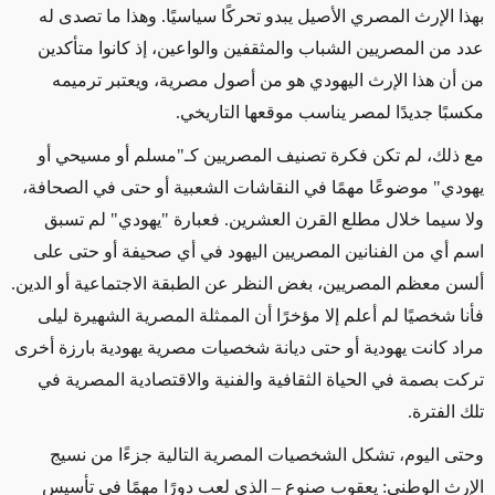
بهذا الإرث المصري الأصيل يبدو تحركًا سياسيًا. وهذا ما تصدى له
عدد من المصريين الشباب والمثقفين والواعين، إذ كانوا متأكدين
من أن هذا الإرث اليهودي هو من أصول مصرية، ويعتبر ترميمه
مكسبًا جديدًا لمصر يناسب موقعها التاريخي.
مع ذلك، لم تكن فكرة تصنيف المصريين كـ"مسلم أو مسيحي أو
يهودي" موضوعًا مهمًا في النقاشات الشعبية أو حتى في الصحافة،
ولا سيما خلال مطلع القرن العشرين. فعبارة "يهودي" لم تسبق
اسم أي من الفنانين المصريين اليهود في أي صحيفة أو حتى على
ألسن معظم المصريين، بغض النظر عن الطبقة الاجتماعية أو الدين.
فأنا شخصيًا لم أعلم إلا مؤخرًا أن الممثلة المصرية الشهيرة ليلى
مراد كانت يهودية أو حتى ديانة شخصيات مصرية يهودية بارزة أخرى
تركت بصمة في الحياة الثقافية والفنية والاقتصادية المصرية في
تلك الفترة.
وحتى اليوم، تشكل الشخصيات المصرية التالية جزءًا من نسيج
الإرث الوطني: يعقوب صنوع – الذي لعب دورًا مهمًا في تأسيس