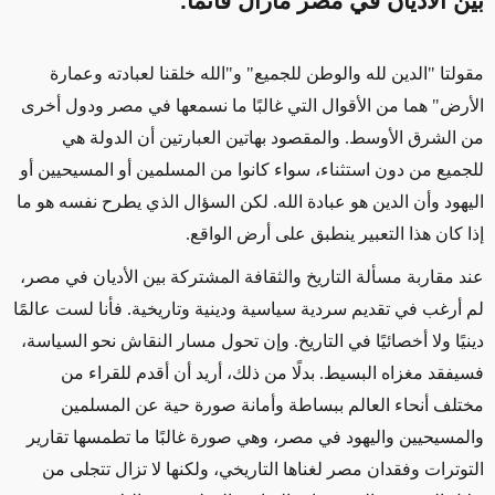
بين الأديان في مصر مازال قائماً.
مقولتا "الدين لله والوطن للجميع" و"الله خلقنا لعبادته وعمارة
الأرض" هما من الأقوال التي غالبًا ما نسمعها في مصر ودول أخرى
من الشرق الأوسط. والمقصود بهاتين العبارتين أن الدولة هي
للجميع من دون استثناء، سواء كانوا من المسلمين أو المسيحيين أو
اليهود وأن الدين هو عبادة الله. لكن السؤال الذي يطرح نفسه هو ما
إذا كان هذا التعبير ينطبق على أرض الواقع.
عند مقاربة مسألة التاريخ والثقافة المشتركة بين الأديان في مصر،
لم أرغب في تقديم سردية سياسية ودينية وتاريخية. فأنا لست عالمًا
دينيًا ولا أخصائيًا في التاريخ. وإن تحول مسار النقاش نحو السياسة،
فسيفقد مغزاه البسيط. بدلًا من ذلك، أريد أن أقدم للقراء من
مختلف أنحاء العالم ببساطة وأمانة صورة حية عن المسلمين
والمسيحيين واليهود في مصر، وهي صورة غالبًا ما تطمسها تقارير
التوترات وفقدان مصر لغناها التاريخي، ولكنها لا تزال تتجلى من