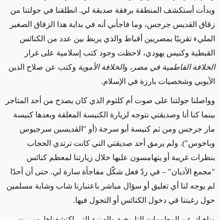
وبدأت أستكشف المنطقة برفقة صديقة لي. انطلقنا في جولتنا من
زقاق القديس جرجس، وما فاجأني أنه في بداية هذا الزقاق الصغير
المليء تقريبًا بمصريين أقباط والذي يربط بين عدد من الكنائس
القبطية وكنيس يهودي، لاحظت وجود كتب إسلامية على غرار
الخلافة الفاطمية في مصر
، و
الخلافة الأموية
وكتب عن صلاح الدين
الأيوبي وشخصيات بارزة في الإسلام.
وواصلنا جولتنا على صوت أم كلثوم الذي كان يصدح من أحد المتاجر
بينما كنا أنا وصديقتي نتوجه لزيارة الكنيسة المعلقة وبعدها كنيسة
مار جرجس ومن ثم كنيسة أبو سرجة (أو "القديسين سرجيوس
وباخوس"). ولم يرمق أحد صديقتي التي كانت ترتدي الحجاب
بنظرات غريبة أو يتهامسون عليها خلال زيارتنا لمعظم كنائس
"مجمع الأديان" – في ردّ فعل شكّل مفاجأة سارة لي. حتى أن أحدًا
لم يوجه لنا أي تعليق أو سؤال مباشر باعتبارنا شاب وشابة مسلمين
حول رغبتنا في دخول الكنائس أو التجول فيها.
وناهيك عن المعلومات التاريخية والدينية التي اكتشفناها، سررت