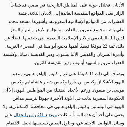
الأديان. فخلال جولة على المناطق التاريخية في مصر، قد يتفاجأ
الزائر بعدد المواقع المقدسة العائدة إلى الأديان الثلاثة. فثمة
العشرات من المواقع الإسلامية المعروفة، وأشهرها مسجد محمد
علي باشا، وجامع عمرو بن العاص، والجامع الأزهر وشارع المعز
لدين الله الفاطمي والآثار الإسلامية القديمة التي يتضمنها. فضلًا عن
ذلك، ثمة 22 موقعًا قبطيًا أهمها مجمع أبو مينا في الصحراء الغربية،
وأديرة السريان والقديس الأنبا بيشوي، ودير القديسة دميانا، وكنيسة
العذراء مريم والشهيد أبانوب ودير القديسة كاثرين.
ويضاف إلى ذلك 11 كنيسًا على غرار كنيس إلياهو هانبي، ومعبد
اليهود الأشكناز وكنيس بن عزرا وكنيس شعار هاشامايم وكنيس
موسى بن ميمون. ورغم الأعداد الضئيلة من المواطنين اليهود، إلا أن
الحكومة المصرية بذلت في الآونة الأخيرة جهودًا لترميم مدافن
اليهود في البساتين وكنيس إلياهو هانبي في محافظة الإسكندرية. ولا
يخفى على أحد أن هذه المسألة كانت
موضع
الكثير
من
الجدال
على
وسائل التواصل الاجتماعي، وحاول البعض تسييسها لجعل الاهتمام