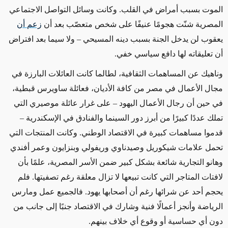
الموت بسبب أمراض في القلب. وكانت وسائل التواصل الاجتماعي
المصرية شنّت هجومًا عنيفًا على شخص متعصّب بعد أن
زعم
أن
يعقوب لن يدخل الجنة بسبب دينه المسيحي – ولا سيما بعد افتراض
أن تعليقاته لها دافع سياسي خفي.
وناهيك عن المساهمات الثقافية، لطالما كانت العائلات البارزة في
مجال الأعمال في مصر من كافة الأديان، فعائلة ساويرس قبطية،
في حين أن رجال الأعمال اليهود – على غرار عائلة موصيري التي
تملك عددًا كبيرًا من أبرز دور السينما والفنادق في الإسكندرية –
قدموا مساهمات كبيرة في الاقتصاد الوطني. وكانت المنتجات التي
تحمل علامات شيكوريل وصيدناوي وريفولي وبنزايون وعمر أفندي
وهانو التجارية شائعة بشكل كبير ضمن الأسر المصرية، علمًا بأن
لافتات المتاجر التي كانت تبيعها لا تزال معلقة رغم تصفيتها. فلم
يحجم أحد عن شرائها رغم أن أصحابها يهود. فالجميع عمل ومارس
الرياضة وأنجز أعمالًا فنية وشارك في الاقتصاد جنبًا إلى جانب من
دون أي حساسية أو وقوع أي خلاف بينهم.