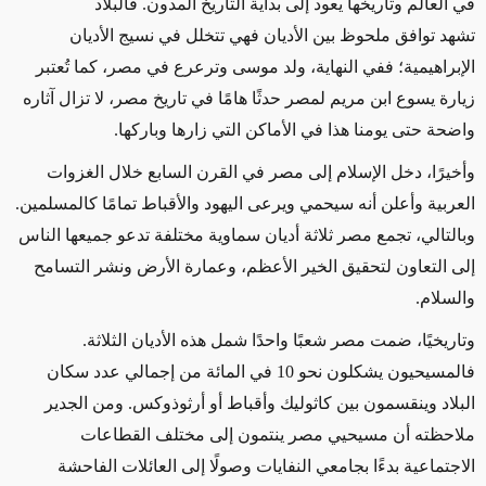
في العالم وتاريخها يعود إلى بداية التاريخ المدون. فالبلاد
تشهد توافق ملحوظ بين الأديان فهي تتخلل في نسيج الأديان
الإبراهيمية؛ ففي النهاية، ولد موسى وترعرع في مصر، كما تُعتبر
زيارة يسوع ابن مريم لمصر حدثًا هامًا في تاريخ مصر، لا تزال آثاره
واضحة حتى يومنا هذا في الأماكن التي زارها وباركها.
وأخيرًا، دخل الإسلام إلى مصر في القرن السابع خلال الغزوات
العربية وأعلن أنه سيحمي ويرعى اليهود والأقباط تمامًا كالمسلمين.
وبالتالي، تجمع مصر ثلاثة أديان سماوية مختلفة تدعو جميعها الناس
إلى التعاون لتحقيق الخير الأعظم، وعمارة الأرض ونشر التسامح
والسلام.
وتاريخيًا، ضمت مصر شعبًا واحدًا شمل هذه الأديان الثلاثة.
فالمسيحيون يشكلون نحو 10 في المائة من إجمالي عدد سكان
البلاد وينقسمون بين كاثوليك وأقباط أو أرثوذوكس. ومن الجدير
ملاحظته أن مسيحيي مصر ينتمون إلى مختلف القطاعات
الاجتماعية بدءًا بجامعي النفايات وصولًا إلى العائلات الفاحشة