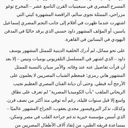
المسرح المصري في سبعينيات القرن التاسع عشر – المخرج توغو
مزراحي، الممثلة نجوى سالم، الراقصة المشهورة كيتي التي
اشتهرت عندما ظهرت في أفلام إلى جانب النجم المصري إسماعيل
ياسين، أو المؤلف المشهور داود حسني الذي يرقد حاليًا في المدفن
اليهودي في البساتين في القاهرة.
على نحو مماثل، لم أدرك الخلفية الدينية للممثل المشهور يوسف
داود – الذي اشتهر في المسلسل التلفزيوني يوميات ونيس – إلا بعد
أن قرأت تفاصيل عنه عند وفاته. والأمر سيان بالنسبة للممثل
المشهور هاني رمزي؛ فمعظم الشباب المصريين لا يعلمون على
الأرجح أنه قبطي. وحتى أن ديانة الفنان المصري العظيم نجيب
الريحاني الملقب "بأب الكوميديا المصرية" لم تعرف على نطاق
واسع إلا قبل سنوات قليلة، رغم أنه توفي منذ أكثر من نصف قرن.
وكذلك، نذكر البروفيسور مجدي يعقوب، الجراح المشهور عالميًا –
الذي أسس مؤسسة خيرية تدعم جراحة القلب في مصر وتمكن،
بمساعدة فريقه الطبي، من إنقاذ آلاف الأطفال المصريين من