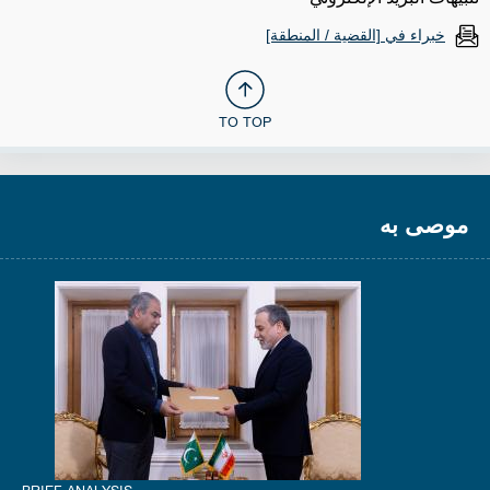
خبراء في [القضية / المنطقة]
TO TOP
موصى به