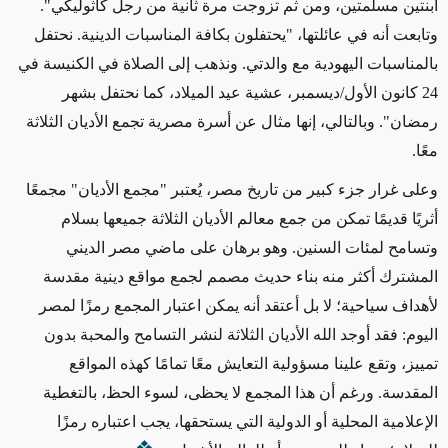
ابنتين مسلمتين، ومن ثم تزوجت مرة ثانية من رجل كاثوليكي".
وتابعت أنه في عائلتها، "يحتفلون بكافة المناسبات الدينية. نحتفل
بالمناسبات اليهودية مع والدتي. ونذهب إلى الصلاة في الكنيسة في
24 كانون الأول/ديسمبر، عشية عيد الميلاد، كما نحتفل بشهر
رمضان". وبالتالي، إنها مثال عن أسرة مصرية تجمع الأديان الثلاثة
معًا.
وعلى غرار جزء كبير من تاريخ مصر، يُعتبر "مجمع الأديان" مجمعًا
أثريًا قديمًا تمكن من جمع معالم الأديان الثلاثة جميعها بسلام
وتسامح لمئات السنين. وهو برهان على ماضي مصر الديني
المشترك أكثر منه بناء حديث مصمم لجمع مواقع دينية مقدسة
لأهداف سياحية؛ لا بل أعتقد أنه يمكن اعتبار المجمع رمزًا لمصر
اليوم: فقد أوجد الله الأديان الثلاثة لنشر التسامح والمحبة بدون
تمييز، وتقع علينا مسؤولية التعايش معًا تمامًا كهذه المواقع
المقدسة. ورغم أن هذا المجمع لا يحظى، لسوء الحظ، بالتغطية
الإعلامية المحلية أو الدولية التي يستحقها، يجب اعتباره رمزًا