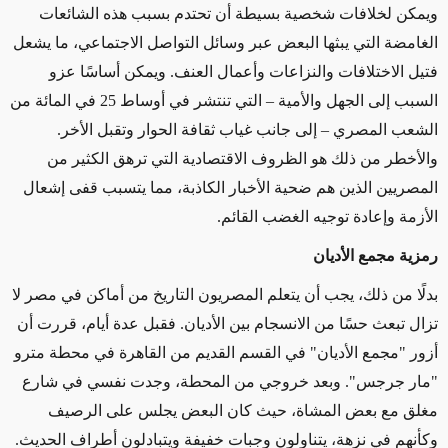
ويمكن لخلافات شخصية بسيطة أن تحتدم بسبب هذه الشائعات
الغامضة التي يبثها البعض عبر وسائل التواصل الاجتماعي، ما يشعل
فتيل الاختلافات والنزاعات وأعمال العنف. ويمكن أساسًا عزو
السبب إلى الجهل والأمية – التي تنتشر في أوساط 25 في المائة من
الشعب المصري – إلى جانب غياب ثقافة الحوار وتقبل الأخر.
والأخطر من ذلك هو الظروف الاقتصادية التي ترهق الكثير من
المصريين الذين هم ضحية الأخبار الكاذبة، مما يتسبب قفى إشعال
الأزمة وإعادة توجيه الغضب القائم.
رمزية مجمع الأديان
بدلًا من ذلك، يجب أن يتعلم المصريون التاريخ من أماكن في مصر لا
تزال تبعث حسًا من الانسجام بين الأديان. فقبل عدة أيام، قررت أن
أزور "مجمع الأديان" في القسم القديم من القاهرة في محطة مترو
"مار جرجس". وبعد خروجي من المحطة، وجدت نفسي في شارع
مغلق مع بعض المشاة، حيث كان البعض يجلس على الرصيف
وكأنهم في نزهة، يتناولون وجبات خفيفة ويتبادلون أطراف الحديث.