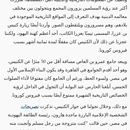
أكثر عند رؤية المسلمين يزورون المجمع ويتجولون بين مختلف
معالمه الدينية بهدف التعرف إلى المواقع التاريخية الموجودة في
بلادهم، وهم مسرورون ويلتقطون الصور. وأردنا أيضًا زيارة كنيس
بن عزرا، المسمى تيمنًا بعزرا الكاتب، أحد أعظم كهنة اليهود، ولكننا
عجزنا عن ذلك لأن الكنيس كان مقفلًا لمدة ثمانية أشهر بسبب
فيروس كورونا.
ويبعد جامع عمرو بن العاص مسافة أقل من 50 مترًا عن الكنيس،
وهو أحد أقدم الجوامع في القاهرة وقد يكون البناء الإسلامي الأول
في مصر. ولسوء الحظ، ورغم أن الجامع كان مفتوحًا لأداء الصلوات
الخمس، أبلغنا الحارس عند البوابة أن التجول في الداخل لرؤية
الخصائص التاريخية الشهيرة ممنوع أيضًا بسبب فيروس كورونا.
مع ذلك، وخلال تجولنا في جوار الكنيس، تذكرت
تصريحات
الشخصية الإعلامية البارزة ماجدة هارون، رئيسة الطائفة اليهودية
في مصر، حين قالت "كنت متزوجة من رجل مسلم وأنجبت منه