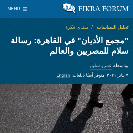
Skip to main content
MENU
معهد واشنطن لسياسات الشرق الأدنى
le Main Menu
تحليل السياسات
منتدى فكرة
"مجمع الأديان" في القاهرة: رسالة
سلام للمصريين والعالم
عمرو سليم
بواسطة
٧ يناير ٢٠٢١
متوفر أيضًا باللغات:
English