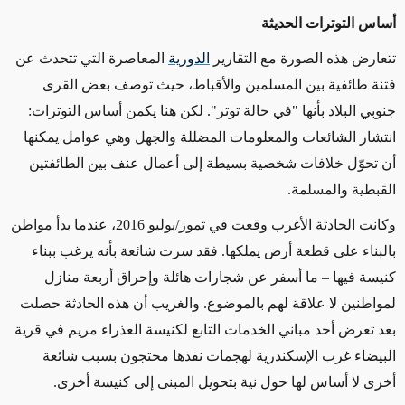
أساس التوترات الحديثة
تتعارض هذه الصورة مع التقارير
الدورية
المعاصرة التي تتحدث عن
فتنة طائفية بين المسلمين والأقباط، حيث توصف بعض القرى
جنوبي البلاد بأنها "في حالة توتر". لكن هنا يكمن أساس التوترات:
انتشار الشائعات والمعلومات المضللة والجهل وهي عوامل يمكنها
أن تحوّل خلافات شخصية بسيطة إلى أعمال عنف بين الطائفتين
القبطية والمسلمة.
وكانت الحادثة الأغرب وقعت في تموز/يوليو 2016، عندما بدأ مواطن
بالبناء على قطعة أرض يملكها. فقد سرت شائعة بأنه يرغب ببناء
كنيسة فيها – ما أسفر عن شجارات هائلة وإحراق أربعة منازل
لمواطنين لا علاقة لهم بالموضوع. والغريب أن هذه الحادثة حصلت
بعد تعرض أحد مباني الخدمات التابع لكنيسة العذراء مريم في قرية
البيضاء غرب الإسكندرية لهجمات نفذها محتجون بسبب شائعة
أخرى لا أساس لها حول نية بتحويل المبنى إلى كنيسة أخرى.