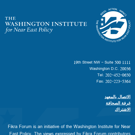
Homepage
1111 19th Street NW - Suite 500
Washington D.C. 20036
Tel: 202-452-0650
Fax: 202-223-5364
الاتصال بالمعهد
Footer contact links
غرفة الصحافة
الاشتراك
Fikra Forum is an initiative of the Washington Institute for Near
East Policy. The views expressed by Fikra Forum contributors