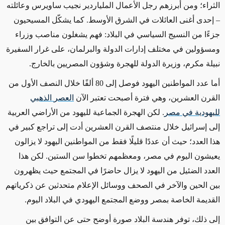
الثراء؛ ومن أبرزهم رجل الأعمال الملياردير نجيب ساويرس وعائلته
– إحدى أغنى العائلات في الشرق الأوسط. كما يشكّل المسيحيون
جزءًا من النسيج السياسي في البلاد: فهم يشغلون مناصب وزراء
ومسؤولين في مختلف إدارات الدولة والبرلمان، على غرار السفيرة
نبيلة مكرم، وزيرة الدولة للهجرة وشؤون المصريين بالخارج.
أما عدد المواطنين اليهود فوصل إلى 80 ألفًا خلال النصف الأول من
القرن العشرين، وهي فترة أصبحت تعتبر الآن
العصر
الذهبي
لليهودية
في
مصر
. لكن الهجرة الجماعية لليهود من الأراضي العربية
إلى إسرائيل خلال منتصف القرن العشرين أدت إلى تراجع كبير في
هذا العدد؛ حيث أن عددًا قليلًا فقط من المواطنين اليهود لا يزالون
يعيشون اليوم في مصر، ومعظمهم تخطوا سن الستين. لكن هذا
العدد الضئيل من اليهود لا يزال حاضرًا في المجتمع حيث يظهرون
بين الحين والآخر في الصحف ووسائل الإعلام متحدثين عن ذكرياتهم
القديمة الخاصة بمصر ووضع المجتمع اليهودي في البلاد اليوم.
إلى ذلك، توفر هندسة البلاد صورة أوضح حتى عن التوافق بين