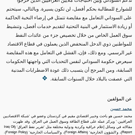
تدعم السوداني وبين احتياجات ملايين العراقيين الذين خرجوا
للشوارع للمطالبة بحكم أفضل، لن تكون يسيرة. وبالتالي، سيتحتم
على السوداني التعامل مع مقايضة تتمثل في إرضاء النخبة الحاكمة
أو زيادة الاستثمار في البنية التحتية لتقديم خدمات أفضل، وتنشيط
سوق العمل الخاص من خلال تخصيص جزء من عائدات النفط
للمواطنين ذوي الدخل المنخفض الذين يعملون في قطاع الاقتصاد
غير الرسمي. ومع ذلك، فإن، الفشل في التعامل مع هذه المقايضة
سيعرض حكومة السوداني لنفس التحديات التي واجهتها الحكومات
السابقة، ومن المرجح أن يتسبب ذلك عودة الاضطرابات المدنية
التي عصفت بالبلاد خلال السنوات السابقة.
عن المؤلفين
محمد حسين
محمد حسين هو باحث وخبير اقتصادي مقيم في كردستان وعضو في "شبكة الاقتصاديين
العراقيين." ويركز عمله على قطاع الطاقة وسوق العمل في العراق. وقد ظهرت
مقالاته في وسائل إعلام عراقية وكردية ودولية مختلفة مثل "تقرير نفط العراق" (Iraq Oil
Report)، و"الشؤون الخارجية" (Foreign Affairs)، و"السياسات الخارجية" (Foreign Policy).