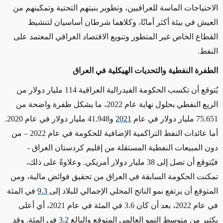
الاحتياجات الماسة للعراقيين، وتطوير بنيتهم التحتية وتمكينهم من
العيش في بيئة أكثر أمانًا، وكلاهما شرطان أساسيان لتنشيط
القطاع الخاص غير المتطور وتنويع الاقتصاد العراقي المعتمد على
النفط.
الطفرة النفطية والتحديات الهيكلية في العراق
يُتوقع أن تكسب الحكومة الفيدرالية العراقية 114 مليار دولار من
الريع النفطي بحلول نهاية عام 2022، ما يشكل طفرة واضحة من
75.651 مليار دولار في عام
2021
و41.948 مليار دولار في عام 2020.
أما عائدات النفط التراكمية الإضافية للحكومة في عام 2022 – من
دون المبيعات النفطية المستقلة من إقليم كردستان العراق -
فيُتوقع أن تصل إلى 38 مليار دولار أمريكي. وعلاوةً على ذلك،
تمكنت الحكومة السابقة في العراق من تحقيق فوائض مالية، ومن
المتوقع أن يرتفع نمو الناتج المحلي الإجمالي للبلاد إلى
9.3
في المئة
في عام 2022، بعد أن كان 3.6 في المئة في عام 2021، أي أعلى
بكثير من متوسط
النمو العالمي المتوقع والبالغ
3.2
في المئة. وقد