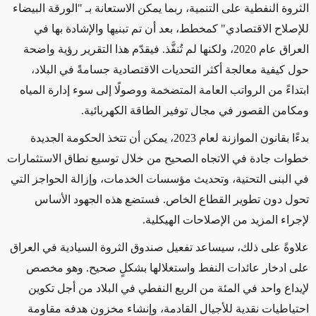
الثروة النفطية على التنمية، ربما يمكن الاستعانة بـ "الورقة البيضاء
للإصلاح الاقتصادي" كمخطط، بعد أن تم تبنيها والإشادة بها في
العراق عام 2020، ولكنها لم تُنفَّذ. فيقدّم هذا التقرير رؤية واضحة
حول كيفية معالجة أكثر التحديات الاقتصادية جسامةً في البلاد،
ابتداءً من الرواتب العامة المتضخمة ووصولًا إلى سوء إدارة المياه
ومكامن القصور في مجال توفير الطاقة الكهربائية.
بدءًا بقانون الموازنة لعام 2023، يمكن أن تتخذ الحكومة الجديدة
خطوات جادة في الاتجاه الصحيح من خلال توسيع نطاق الاستثمارات
في البنى التحتية، وتحديث مؤسسات الخدمات، وإزالة الحواجز التي
تحول دون تطوير القطاع الخاص. فستضع هذه الجهود الأساس
لإجراء المزيد من الإصلاحات الهيكلية.
علاوةً على ذلك، سيساعد تفعيل صندوق الثروة السيادية في العراق
على ادخار عائدات النفط واستغلالها بشكلٍ صحيح. وهو مخصص
لإيداع واحد في المئة من الريع النفطي في البلاد من أجل تكوين
احتياطيات نقدية للأجيال القادمة، وإنشاء مخزون هدفه مقاومة