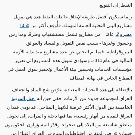
النفط إلى التنويع.
ربما ستكون أفضل طريقة لإنفاق عائدات النفط هذه هي تمويل
مشاريع البنى التحتية العامة المهمَلة. فأُوقِف أكثر من
1450
مشروعًا
عامًا – من مشاريع تشمل مستشفياتٍ وطرقًا ومدارس
وجسورًا وغيرها - بسبب نقص التمويل والفساد والعوائق
البيروقراطية، فيما تم التخلي عن عدة مشاريع منذ بداية الأزمة
المالية في عام 2014. وسيؤدي تمويل هذه المشاريع إلى تعزيز
مؤسسات الخدمات وتحسين بيئة الأعمال وتحفيز سوق العمل في
القطاع الخاص في نهاية المطاف.
بالإضافة إلى هذه التحديات المعتادة، عرّض شح المياه والجفاف
العراق لمجموعة جديدة من الأزمات. ففي حين أنه
احتل المرتبة
الخامسة بين الدول الأكثر عرضة للانهيار المناخي، قد يؤدي فقدان
العراق للمياه من أنهار رئيسية، بما فيها دجلة و الفرات، إلى تحويل
مناطق شاسعة من البلاد إلى صحراء. وقدّر المسؤولون الحكوميون
خسارة
50 في المئة
من احتياطيات المياه في العراق اعتبارًا من