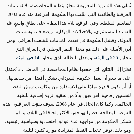
تُملي هذه التسوية، المعروفة محليًا بنظام المحاصصة، الانقسامات
العرقية والطائفية التي ابتُليت بها الحكومة العراقية منذ عام 2003
لتقاسم السلطة. وفي الواقع، يُلام هذا النظام على نطاقٍ واسعٍ على
الفساد المستشري، والاختلالات الهيكلية، وإضعاف مؤسسات
الدولة، وفشل الحكومة في تقديم الخدمات للشعب العراقي. ومن
أبرز الأمثلة على ذلك هو معدل الفقر الوطني في العراق الذي
يتجاوز
25 في المئة
، ومعدل البطالة الذي يتجاوز
14 في المئة
.
نظرًا إلى النتائج التي حققها نظام المحاصصة في الماضي، لا يُحتمَل
على ما يبدو أن تعمل حكومة السوداني بشكلٍ أفضل من سابقاتها،
أو أن تكون قادرة تمامًا على الاستفادة من مكاسب سوق النفط
لتحسين رفاهية العراقيين بدلًا من تحقيق ثروة إضافية للنخبة
الحاكمة. وكما كان الحال في عام 2008، سوف يفوّت العراقيون هذه
الفرصة لمعالجة بعض الهواجس الأكثر إلحاحًا في البلاد، ما لم
تتمكن الحكومة من مواجهة عدة عوائق اقتصادية وسياسية رئيسية.
ومع ذلك، توفر عائدات النفط المتزايدة موارد كثيرة لتلبية