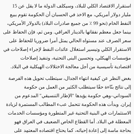
استقرار الاقتصاد الكلي للبلاد، وسيكلف الدولة ما لا يقل عن 15
مليار دولار أمريكي، مع الاخذ في الحسبان أن الحكومة تقوم ببيع
النفط الخام (نحو 99 ٪ من جميع صادرات البلاد) بالدولار الأمريكي،
بينما جعل معظم نفقاتها بالدينار العراقي. ومن ثم، فإن الحفاظ على
سعر الصرف عند مستواه الحالي يمثل أمرا ضروريا للحفاظ على
الاستقرار الكلي وتيسير استغلال عائدات النفط لإجراء إصلاحات في
مؤسسات الهيكلي، وتحسين البنى التحتية، وتنفيذ إصلاحات
اقتصادية تأسيسية من أجل معالجة الاختلالات الهيكلية في البلاد.
بغض النظر عن كيفية انتهاء الجدال، سيتطلب تحويل هذه الفرصة
إلى نتائج بنّاءة حقًا سيتطلب الكثير من العمل من حكومة
السوداني–وهي حكومة يؤيدها "الإطار التنسيقي" المدعوم من
إيران. وبدأت هذه الحكومة تتحمل عبء المطالب المستمرة لزيادة
الاستثمارات في البنية التحتية غير المتطورة ومؤسسات الخدمات
المعطلة في البلاد. أما القطاع الخاص الضعيف في العراق فهو
بحاجة ماسة إلى إعادة إحيائه، كما يحتاج اقتصاده المعتمِد على