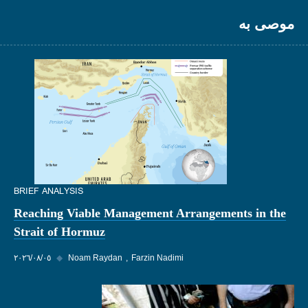
موصى به
BRIEF ANALYSIS
Reaching Viable Management Arrangements in the
Strait of Hormuz
Farzin Nadimi
Noam Raydan
◆
٠٥‏/٠٨‏/٢٠٢٦