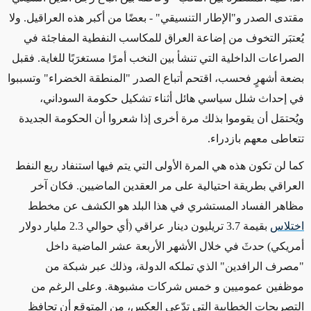
مقتدى الصدر و"الإطار التنسيقي" - بعضًا من أكبر هذه العراقيل. ولا
يُعتبَر التخوف من إضاعة العراق للمكاسب النفطية المفاجئة في
الصراعات الداخلية التي تنشأ بين النخب أمرًا مستغرَبًا للغاية. فقبل
بضعة أشهرٍ فحسب، اقتحم أتباع الصدر "المنطقة الخضراء" وتسببوا
في إحداث شلل سياسي هائل أثناء تشكيل حكومة السوداني،
ويُحتمَل أن يقوموا بذلك مرة أخرى إذا شعروا أن الحكومة الجديدة
تتعاطى معهم بازدراء.
كما لن تكون هذه هي المرة الأولى التي يتم فيها استنفاد ريع النفط
العراقي بطريقة احتيالية على مر العقدين الماضيين. فكان آخر
مظاهر الفساد المستشري في هذا البلد هو الكشف عن مخطط
اختلاس
بقيمة 3.7 تريليون دينار عراقي (أي حوالي 2.3 مليار دولار
أمريكي) حدثَ في خلال الأشهر الأربعة عشر الماضية داخل
"مصرف الرافدين" الذي تملكه الدولة، وذلك عبر شبكة من
موظفين عموميين و خمس شركات مشبوهة. وعلى الرغم من
التصريحات الخطابية التي تدّعي العكس، من المتوقع أن تحافظ