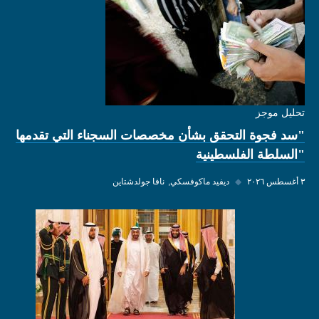
تحليل موجز
"سد فجوة التحقق بشأن مخصصات السجناء التي تقدمها
"السلطة الفلسطينية
٣ أغسطس ٢٠٢٦
◆
ديفيد ماكوفسكي
نافا جولدشتاين