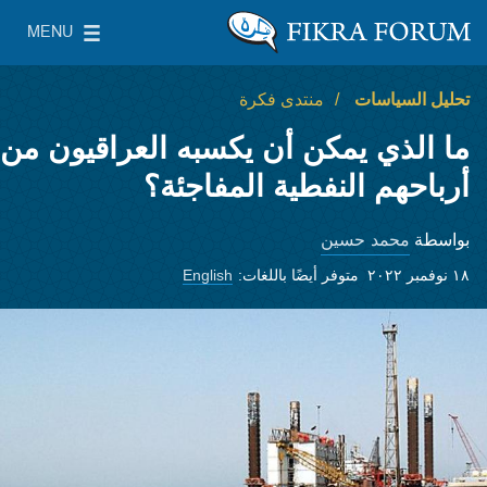
Skip to main content
MENU
معهد واشنطن لسياسات الشرق الأدنى
le Main Menu
تحليل السياسات
منتدى فكرة
ما الذي يمكن أن يكسبه العراقيون من
أرباحهم النفطية المفاجئة؟
محمد حسين
بواسطة
١٨ نوفمبر ٢٠٢٢
متوفر أيضًا باللغات:
English