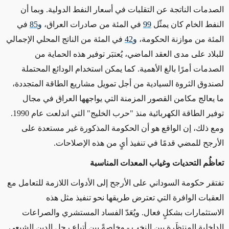
الصدمات الناتجة عن التقلبات في أسعار النفط الدولية. وبما أن
النفط الخام كان يمثّل
99
في المئة من صادرات العراق،
و85
في
المئة من موازنة الحكومة،
و42
في المئة من الناتج المحلي الإجمالي
للبلاد على مدى العقد الماضي، يُعتبَر توفير هذه الحماية من
الصدمات أمرًا بالغ الأهمية. كما يمكن استخدام الودائع المحتملة
لصندوق الثروة السيادية من أجل تمويل مشاريع الطاقة المتجددة،
ما يعالج مكامن القصور المزمنة التي يواجهها العراق في مجال
توفير الطاقة الكهربائية منذ "حرب الخليج" التي اندلعت عام 1990.
ومع ذلك، إن الواقع هو أن الحكومة المذكورة غير مستعدة على
الأرجح للمضي قدمًا في تنفيذ أيٍ من هذه الإصلاحات.
تعاظُم التحديات وغياب المعدات المناسبة
تفتقر حكومة السوداني على الأرجح إلى الأدوات اللازمة للتعامل مع
العقبات الوافرة التي تعترض طريقها نحو تنفيذ مثل هذه
الاستثمارات بشكلٍ فعال. ويُعَدّ الفساد المستشري والصراعات
الداخلية المنتظَرة بين النخب - وخاصةً بين أتباع رجل الدين الشيعي