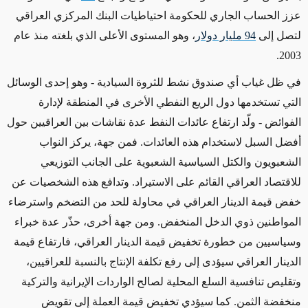
عزز الحساب الجاري للحكومة احتياطيات البنك المركزي العراقي
لتصل إلى
94 مليار دولار
، وهو المستوى الأعلى الذي بلغته منذ عام
2003.
في ظل غياب أي صندوق نشط للثروة السيادية - وهو إحدى الوسائل
التي تستخدمها دول الريع النفطي الأخرى في المنطقة لإدارة
الفوائض - ولّد ارتفاع عائدات النفط عدة نقاشات بين العراقيين حول
أفضل السبل لاستخدام هذه العائدات. فمن جهة، يركز النواب
الشعبويون والكتل السياسية الشعبوية على الجانب التوزيعي
للاقتصاد العراقي القائم على الاستيراد. وتدافع هذه الشخصيات عن
خفض قيمة الدينار العراقي في محاولة للحد من التضخم واسترضاء
المواطنين ذوي الدخل المنخفض. ومن جهة أخرى، حذّر عدة خبراء
وسياسيين من خطورة تخفيض قيمة الدينار العراقي، فارتفاع قيمة
الدينار العراقي سيؤدى إلى رفع تكلفة الإنتاج بالنسبة للعراقيين،
وتقليص تنافسية السلع المحلية لصالح الواردات الإيرانية والتركية
منخفضة الثمن. كما سيؤدي تخفيض قيمة العملة إلى تقويض