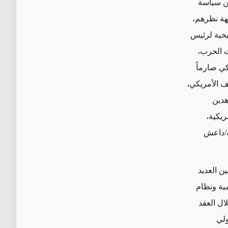
عن سياسة
هة نظرهم،
يخية لرئيس
 الحرب،
كي صارماً
ف الأمريكي،
هدين
ريكية،
ية/داعش
ن العديد
ية ونظام
ال العقد
 الدولي