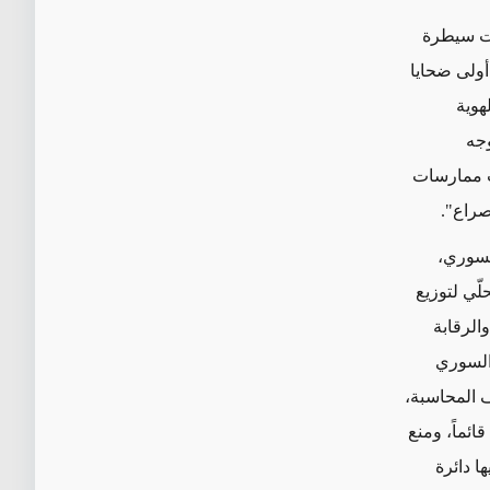
حت سيطرة
أولى ضحايا
هوية
وجه
ب ممارسات
صراع".
لسوري،
ّي لتوزيع
الرقابة
 السوري
 المحاسبة،
ئماً، ومنع
ا دائرة