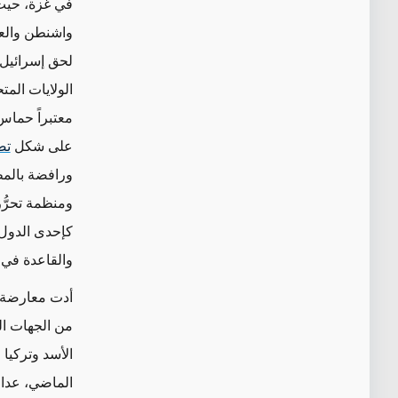
في غزة، حيث 
واشنطن والع
لحق إسرائيل 
الولايات المت
معتبراً حماس 
على شكل
تص
ورافضة بالمط
ومنظمة تحرُّ
كإحدى الدول
والقاعدة في 
أدت معارضة ا
من الجهات ال
الأسد وتركيا