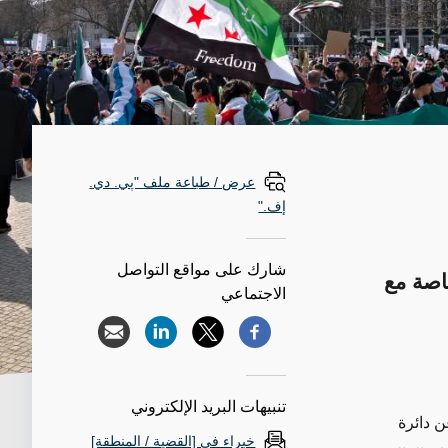
عرض / طباعة ملف "پي. دي.
إف."
شارك على مواقع التواصل
اصة مع
الاجتماعي
تنبيهات البريد الإلكتروني
 دائرة
خبراء في [القضية / المنطقة]