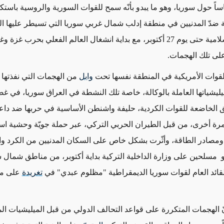
اً حول سوريا، وهو ما يبدو بأنّه سمح للقوات السورية والروسية باستكم
 ضدّ المدنيين في منطقة إدلب شمال غربي سوريا التي تسيطر عليها 
المسلحة الإسلامية حتى يوم 27 أكتوبر، مع بداية انشغال العالم الفعلي بحر
لى تلك الهجمات.
قوات الأمريكية في المنطقة نفسها تحت
وابل
من الهجمات التي نفذتها أ
ليشياتها العاملة بالوكالة، خاصة تلك النشطة في العراق سوريا، في غ
 الخاضعة للقوات الكردية، حليفة واشنطن الأساسية في حربها ضد داع
رة أخرى، من قبل الطيران الحربي التركي، عبر حملة جويّة وحشية ا
ة ومصادر الطاقة، وأثّرت بشكل خاص على السكان المدنيين من الكرد و
مسلحين على وزارة الداخلية التركية بداية أكتوبر، من مناطق شمال 
قائد العام لقوات سوريا الديمقراطية "مظلوم عبدي" في
تغريدة
على م
نّ الهجمات المتكررة على قواعد التحالف الدولي من قبل الميليشيات ال