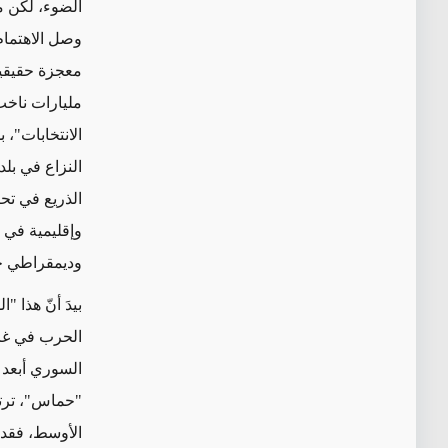
الضوء، لكن مع
وصل الاهتمام
معجزة حقيقية،
مليارات ناخب في 77 ب
الانتخابات"،
الذريع في تح
وإقليمية في ا
وديمقراطي
ح
بيدَ أنّ هذا 
الحرب في غزة
"حماس"، ترتي
الأوسط، فقد