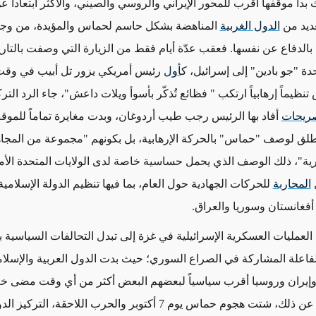
بدا موقفها أقرب للمحور الإيراني والروسي والصيني، والأكثر ابتعاداً 
ديد من
الدول الغربية
المناهضة بشكل حاسم لحماس والمؤيدة، من وج
بالدفاع عن نفسها. فعقب عدّة أيام فقط من الزيارة التي وصفت بالتار
حدة "جو بادين" إلى إسرائيل، ك
أول
رئيس أمريكي يزور تل أبيب في وقت
تنظيماً إرهابياً ارتكب " فظائع تُذكّر بأسوأ ويلات داعش"، جاء الرد التر
ريحات
أفاد بها الرئيس رجب طيب أردوغان، وبدت مغايرة تماماً للموق
لق لوصف "حماس" بالحركة الإرهابية، بل بكونهم "مجموعة من المجا
رية"، ذلك الوصف الذي يحمل حساسية خاصة لدى الولايات المتحدة الأم
المحاربة
للحركات الجهادية حول العام، بما فيها تنظيم الدولة الإسلام
أفغانستان وسوريا والعراق.
لعمليات العسكرية الإسرائيلية في غزة إلى تبدل التحالفات السياسية بي
فاعلة المشاركة في الصراع السوري؛ حيث بدت الدول العربية والإسلام
 وإيران وروسيا أقرب سياسياً لبعضهم البعض أكثر من أي وقت مضى خل
الماضي، عدا عن ذلك، شتت هجوم حماس يوم 7 أكتوبر والحرب اللاحقة، التركيز