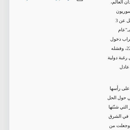
ن العالم،
سوريون
الوقت الذي يترقب فيه ما لا يقل عن 3
 فيما سمّي بـ"عام
تراب دخول
النزاع في بلدهم عامه الثالث عشر، ومضي ثمانية أعوام على تبنّي القرار الأممي 2254، وفشله
 رغبة دولية
 عادل
 على رأسها
لي حول الحل
د الهجوم الإسرائيلي على غزة عقب هجمات 7 أكتوبر التي شنّتها
 في الشرق
 وجعلت من