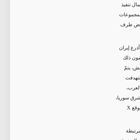
ال تنفيذ
المجموعات
ب غزة وغض طرف
ذرع إيران
ضون ذلك
ش، يتمّ
ستهدفت
العرب،
شرق سوريا،
وقع
X
مرتبطة