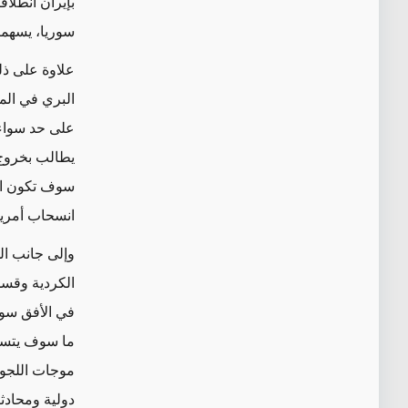
بإيران انطلا
سوريا، يسهما
علاوة على ذل
البري في الم
على حد سواء
يطالب بخروج ا
سوف تكون ال
انسحاب أمريك
وإلى جانب ال
الكردية وقسد
في الأفق سوى
ما سوف يتسبب
موجات اللجوء
دولية ومحادث