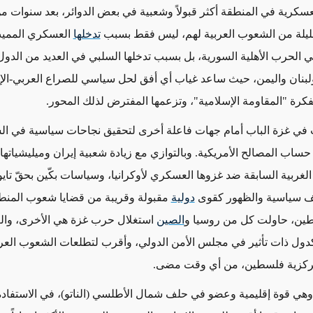
لعسكرية في المنطقة أكثر قبولاً وشعبية في بعض الدوائر، بعد سنوات
ليلة من الشعوب العربية لهم، ليس فقط بسبب
تدخلها
العسكري المميت
ي الحرب الأهلية السورية، بل بسبب تدخلها السلبي في العديد من الدول 
لبنان واليمن، حيث ساعد غياب أي أفق لحل سياسي للصراع العربي-الإ
لفكرة "المقاومة الإسلامية"، وتزعمها المفترض لذلك المحور.
في غزة الباب أمام جهات فاعلة أخرى لتحقيق نجاحات سياسية في ا
اب المصالح الأمريكية. وبالتوازي مع زيادة شعبية إيران وميليشياتها، و
لغربية السابقة ضد غزوها العسكري لأوكرانيا، وسياسات بكّين بحقّ تايو
 سياسية والظهور كقوى
دولية
مقبولة وقريبة من قضايا شعوب المنطق
طين، حاولت كل من روسيا و
الصين
استغلال حرب غزة هي الأخرى، والع
كدول ذات تأثير في مجلس الأمن الدولي، وأقرب لتطلعات الشعوب العرب
ركزية فلسطين، من أي وقت مضى.
 وهي قوة إقليمية وعضو في حلف شمال الأطلسي (الناتو)، في الاستفاد