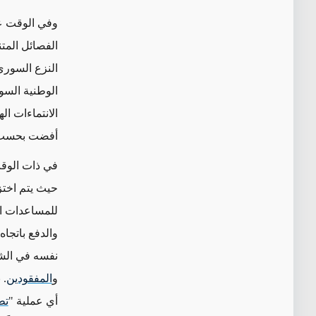
وفي الوقت عي
الفصائل المت
النزع السوري
الوطنية السو
الانتماءات ا
أفضت
بحسب 
في ذات الوقت
حيث يتم اختز
للمساعدات ال
والدفع باتجا
نفسه في الشت
و
المفقودين
. 
أي عملية "
تط