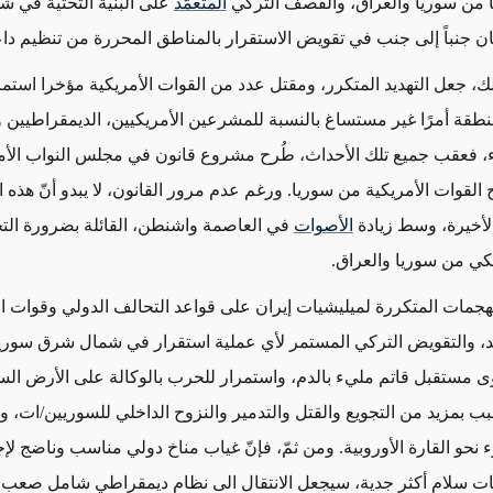
قاً من سوريا والعراق، والقصف التركي
المتعمّد
على البنية التحتية في 
ن جنباً إلى جنب في تقويض الاستقرار بالمناطق المحررة من تنظيم د
ك، جعل التهديد المتكرر، ومقتل عدد من القوات الأمريكية مؤخرا استمر
نطقة أمرًا غير مستساغ بالنسبة للمشرعين الأمريكيين، الديمقراطيين 
، فعقب جميع تلك الأحداث، طُرح مشروع قانون في مجلس النواب الأ
لقوات الأمريكية من سوريا. ورغم عدم مرور القانون، لا يبدو أنّ هذه ا
أخيرة، وسط زيادة
الأصوات
في العاصمة واشنطن، القائلة بضرورة الت
ي من سوريا والعراق.
هجمات المتكررة لميليشيات إيران على قواعد التحالف الدولي وقوات ا
، والتقويض التركي المستمر لأي عملية استقرار في شمال شرق سوريا،
 مستقبل قاتم مليء بالدم، واستمرار للحرب بالوكالة على الأرض الس
 بمزيد من التجويع والقتل والتدمير والنزوح الداخلي للسوريين/ات، 
 نحو القارة الأوروبية. ومن ثمّ، فإنّ غياب مناخ دولي مناسب وناضج لإ
ات سلام أكثر جدية، سيجعل الانتقال الى نظام ديمقراطي شامل صعب ا