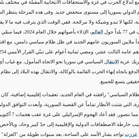
 اندلاع الحرب في غزة والاستحقاقات الانتخابية المقبلة في مختلف بلدا
 الدولي بسوريا إلى مستوى منخفض جديد. وفى هذه المرحلة ينتظر ال
 لكنها لا تبدو وشيكة ولا مرجّحة.
ففي
لداً حول
العالم
، الإدلاء بأصواتهم خلال العام 2024،
 بدأ ملايين السوريون عامهم الجديد في ظل ظلام سياسي دامس، مع اق
ريك عربة
الانتقال
السياسي
في سوريا
نحو الاتجاه المأمول
، مع غياب أي
لدفع باتجاه إنهاء الحرب القائمة بالوكالة، والانتقال بهذه البلاد إلى نظام
قيقي
يتسع للجميع.
"الظلام السياسي" رافقته في العام الجديد، تعقيدات إقليمية إضافية، كان
، التي شتت الأنظار تماماً عن القضية السورية، وأبعدت التوافق الدو
السوري أبعد مما نتصور. فقد أعا
ب خارطة الاصطفافات الدولية والإقليمية إلى حدّ كبير
وحاد
، وبالأخص
عززت
تواجد بشار الأسد على الساحة، بعد سنوات طويلة من "العزلة"