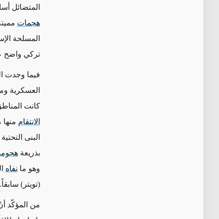
المتضائل أساس
هجمات
مميتة
تركي واضح ع
فيما وجدت ال
العسكرية ومي
كانت المناطق
الانتقام
منها م
البنى التحتي
بذريعة
هجوم
و
وهو ما
نفاه
ال
(تويتر) سابقاً.
من المؤكّد أ