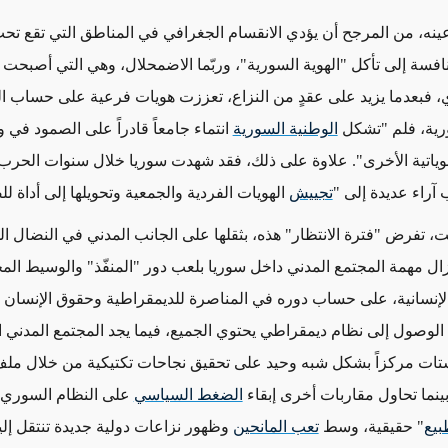
نه، من المرجح أن يؤدي الانقسام الجغرافي في المناطق التي تقع ت
نافسة إلى
تأكل "الهوية السورية"، وربّما الاضمحلال، وهي التي أصبحت 
،
فبعدما يزيد على عقدٍ من النزاع، تعززت هويات فرعية على حساب ال
رية، فلم "تشكل
الوطنية السورية
انتماء جامعاً قادراً على الصمود في 
لهوياتية الأخرى". علاوة على ذلك، فقد شهدت سوريا خلال سنوات الحر
آراء عديدة إلى "
تجييش
الهويات الفردية والجمعية وتحويلها إلى أداة لل
، تفرض "فترة الانتظار" هذه، بثقلها على الجانب المدني في النضال ا
ال مهمة المجتمع المدني داخل سوريا بلعب دور "المنفّذ" والوسيط المحل
إنسانية، على حساب دوره في المناصرة للديمقراطية وحقوق الإنسان و
ه الوصول إلى نظام ديمقراطي يحتوي الجميع، فيما يجد المجتمع المدني
ات مركزاً بشكل شبه وحيد على تحقيق نجاحات تكتيكية من خلال ملف
بينما تحاول مقاربات أخرى إبقاء
الضغط السياسي
على النظام السوري قا
بيع
" حقيقية، وسط
تعب المانحين
وظهور نزاعات دولية جديدة تنتقل إليه