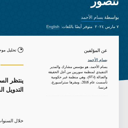
نتصور
بسام الأحمد
بواسطة
٧ مارس ٢٠٢٤
متوفر أيضًا باللغات:
English
تحليل موج
عن المؤلفين
بسام الأحمد
بسام الأحمد، هو مؤسس مشارك والمدير
التنفيذي لمنظمة سوريين من أجل الحقيقة
والعدالة (STJ)، وهي منظمة غير حكومية
ينتظر الس
تأسست عام 2016، ومقرها ستراسبورغ،
فرنسا.
التدويل ا
خلال السنوات 