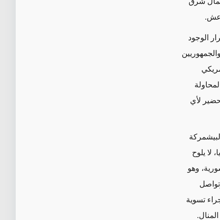
شمال شرق
اعش.
ار الوجود
والجمهوريين
مريكي
لمحاولة
حضير لأي
لبيشمركة
 لا يلوح
ورية، وهو
وتواصل
جراء تسوية
لمنال.