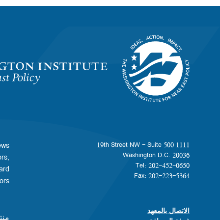
Homepage
ews
1111 19th Street NW - Suite 500
Washington D.C. 20036
rs,
Tel: 202-452-0650
ard
Fax: 202-223-5364
s.​​
الاتصال بالمعهد
Footer contact links
منت