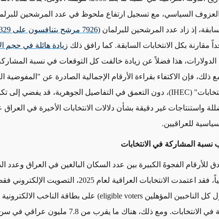
لعزوف السياسي، مع تسجيل ارتفاع ملحوظ في عدد المرشحين للبرلما
سابق
ة
، إذ زاد عدد المرشحين للبرلمان
(7926 مرشح يتنافسون على 329 مقعد نيابي)
داً مقارنة بكل الانتخابات السابقة
.
كما
رافق ذلك
زيادة هائلة في حجم ال
ت الدولارات، هذا فضلاً عن زيادة خالفت كل التوقعات في نسبة المشارك
ع ذلك، فإن الاكتفاء بقراءة الأرقام الإجمالية الص
ا
درة عن "المفوضية الع
تخابات
"
(IHEC)
، دون التعمق في التفاصيل الجوهرية، قد يفضي إلى تك
لة واستنتاجات غير دقيقة بشأن دلالات الانتخابات الأخيرة في العراق 
سياسية للعراقيين
.
 نسبة المشاركة في الانتخابات
دق للأرقام الفجوةَ الكبيرة بين عدد السكان البالغين في العراق وعدد الذ
ً
، فقد اعتمدت الانتخابات العراقية لعام 2025، التصويت الإ
 كل الناخبين المؤهلين
eligible voters
) على بطاقة الناخب الالكترونية
 في الانتخابات. ومع ذلك، هناك ما يقرب من
7.8 مليون عراقي في س