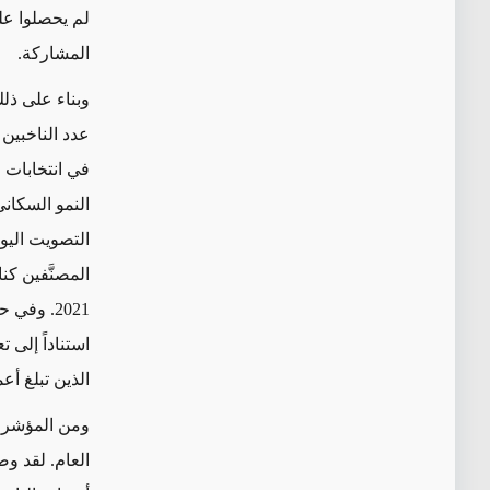
لم يحصلوا عل
المشاركة
.
وبناء على ذلك
في انتخابات عام 2021، الذي تجاوز 2.1
النمو السكاني
التصويت اليو
.
2021
استناداً إلى ت
الذين تبلغ أعمارهم 18 عاماً فأكثر ل
ومن المؤشرات
العام
.
لقد
وص