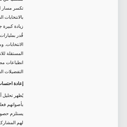
تكسر مسار ا
بالانتخابات ال
زيادة كبيرة ج
قُدر بمليارا
الانتخابات.
وم
المستقلة للان
انطباعات مضل
التفضيلات ال
إعادة احتساب
يُظهر تحليل أ
بأصواتهم فعليا
يستلزم حصول
لهم المشاركة