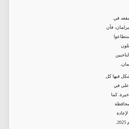
 مقعد في
ي البرلمان، فأن
 ألف مصوت منهم استطاعوا
خبين (يمثلون
ن ان 55% من مجموع الناخبين
شكل فيها كل
أعلى في
خيرة. كما
 محافظة
لإعادة
2
.