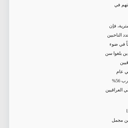
تهم في
ترية، فإن
افت من عدد الناخبين
اً في ضوء
ذين بلغوا سن
قيين
لين على بطاقات بايومترية 73%، مقارنة بـ 88% في عام
وفي حين أعلنت "المفوضية العليا المستقلة للانتخابات" عن نسبة مشاركة تقارب 56%
لي العراقيين
% من مجمل