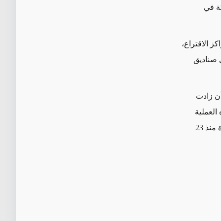
ة في
كز الاقتراع،
 صناديق
أن زادت
العملية
الديموقراطية عموماً وهو الامر الذي ينعكس بوضوح في استطلاعات الرأي المستمرة منذ 23