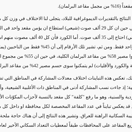
النتائج بالتقديرات الديموغرافية للبلاد، يتجلى لنا الاختلاف في وزن كل
البرلمان. ففي حين ان كل 29 ألف صوت (شيعي) استطاع ان يؤمن مقعد واحد ف
كل مقعد (سني) احتاج إلى 35 ألف صوت. أما الكورد فأن كل 40
تأمين مقعد واحد فقط. ومن ثم، تشير تلك الأرقام إلى أن 45% فقط من النا
الشيعة) حددوا مصير 58% من مقاعد البرلمان الكلية، في حي
كورد والأقليات) لم يتمكنوا سوى حسم مصير 42% من مقاعد البرلمان.
ك، تعكس هذه التباينات اختلاف معدلات المشاركة في المناطق التي ت
ة؛ إذ جاءت نسب المشاركة أدنى في المناطق ذات الأغلبية الشيعية، و
ية والسنية، وهو ما رفع "كلفة" كل مقعد بالنسبة لأحزاب المكوّنات الأ
ين قد يعكس تبايناً في عدد المقاعد المخصصة لكل محافظة او داخل كل
كيبة السكانية الراهنة للعراق. وتشير هذه النتائج إلى أن هناك حاجة ملحة 
ع المقاعد على المحافظات طبقاً لمعطيات التعداد السكاني الأخير لعام 025