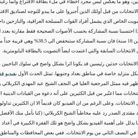
ين، وهو ما يعكس ليس مجرد أخطاء في ملء بطاقة الاقتراع وانما رغب
نتخابات من قبل أولئك الذين أُجبروا على ما يبدو للتوجه لصناديق الاقت
ويت الخاص الذي يشمل أفراد القوات المسلحة العراقية، والنازحين داخلي
ا احتسبنا نسبة المشاركة بحسب الأصوات الصحيحة فقط مقارنة بعدد ا
الكلي (أكبر من 18 سنة) فان نسبة المشاركة ستنخفض الى 38.5% 
لانتخابات السابقة والتي اعتمدت ايضاً التصويت بالبطاقة البايومترية.
الانتخابات حدثين رئيسين قد يكونا اثرا بشكل واضح في سلوك الناخبين 
ل متزايد خاصة في مناطق بغداد وجنوبها. تمثل الحدث الأول
بفيديو قد
يظهر فيه ممثل المرجعية العليا في النجف الشيخ عبد المهدي الكربلائي 
تخابات مما اعتُبر من قبل الكثيرين على أنه دعوة من القيادات الدينية ا
الانتخابات. وعلى الرغم من ان الفيديو كان قديماً الا ان الكثيرين تداول
مقتدى الصدر رد عليه مخاطباً الشيخ الكربلائي: (كنا نأمل منك الأفضل ل
ا يدلل على أهمية الفيديو بشكل واضح هو تلك القفزة الكبيرة في أعداد ا
في النصف الثاني من يوم الانتخابات. ففي بعض المحافظات والمناطق