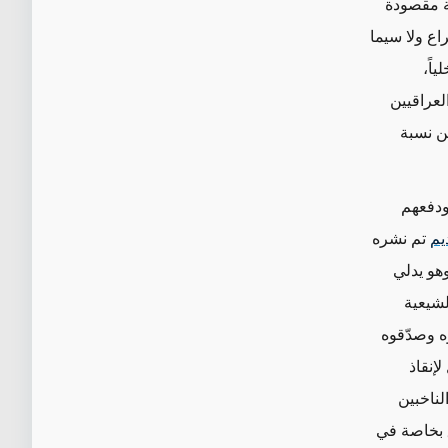
ة مقصودة
راع
ولا سيما
اً،
لعراقيين
وهي قريبة جداً من نسبة
ودفعهم
يم
تم نشره
وهو يدلي
لشيعية
وه وصدّقوه
إنقاذ
لناخبين
 بخاصة في