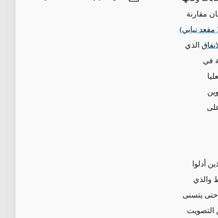
ن مقارنة
انفاق
الذي
ة في
ليا
وين
على
ين أدلوا
لكتروني فقط والذي
 حتى يتسنى
ن التصويت