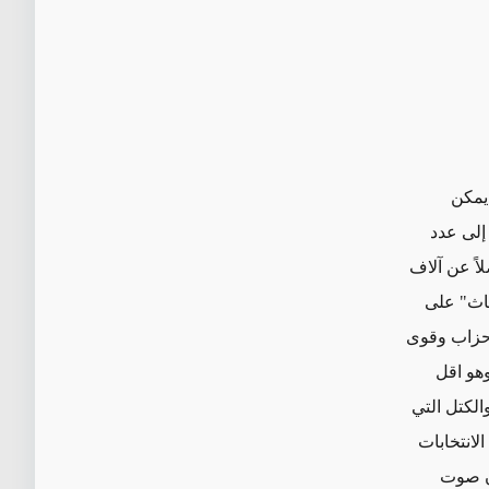
 يمكن
إلى عدد
اء وناحية وفق الإحصاء السكاني الأخير لعام 2024، فضلاً عن آلاف
حاث" على
أحزاب وقوى
ن صوت مشكلين ما مجموعه 188 مقعداً تقريباً تمثل 58% وهو اقل
الكتل التي
عداً في الانتخابات
ن صوت