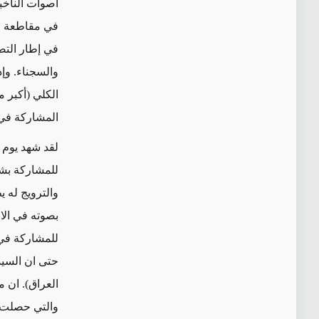
أصوات الناخب
في مقاطعة الا
في إطار التص
والسجناء
.
وإذ
المشاركة في ا
لقد شهد يوم 
للمشاركة بشك
والترويج له 
بصوته في الان
للمشار
ك
ة في 
حتى ان السيد 
العراق). ان م
والتي حصلت 