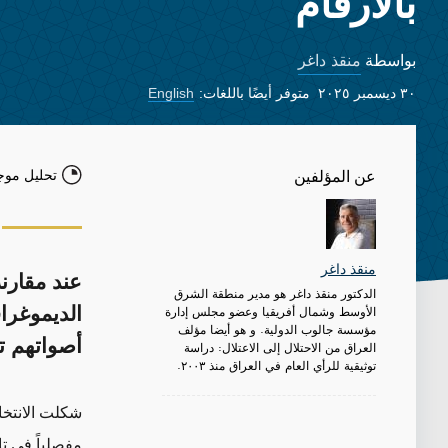
بالأرقام
منقذ داغر
بواسطة
٣٠ ديسمبر ٢٠٢٥
متوفر أيضًا باللغات:
English
تحليل موج
عن المؤلفين
منقذ داغر
عند مقارنة
الدكتور منقذ داغر هو مدير منطقة الشرق
الأوسط وشمال أفريقيا وعضو مجلس إدارة
الديموغرا
مؤسسة جالوب الدولية. و هو أيضا مؤلف
أصواتهم تر
العراق من الاحتلال إلى الاعتلال: دراسة
توثيقية للرأي العام في العراق منذ ٢٠٠٣.
شكلت الانتخا
مفصلياً في تاريخ ا