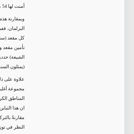
أمنت لها 54 مقعداً (16% من مجمل مقاعد البرلمان).
وبمقارنة هذه 
(يمثلون السنة وال
علاوة على ذل
مجموعة أغلبي
المناطق الكرد
ان هذا التبا
مقارنةً بالتر
النظر في توزي