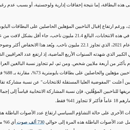
ى هذه البطاقة، إما نتيجة إخفاقات إدارية ولوجستية، أو بسبب عدم رغب
، ورغم ارتفاع إقبال الناخبين المؤهلين الحاصلين على البطاقات البايوم
عدد الناخبين في هذه الانتخابات، البالغ 21.4 مليون ناخب، جاء أقل بشكل ل
2 مليون ناخب
.
ويُعد هذا الانخفاض أكثر وضوح
 الكبير الذي شهدته السنوات الأربع الماضية، إذ ارتفع عدد العراقيين ال
م
ب
أكثر من أربعة ملايين شخص
.
ومن ثم، لم تتجاوز نسبة البالغين العرا
المصنَّفين كناخبين مؤهلين والحاص
عريفها للناخبين المؤهَّلين، فإن نسبة المشاركة الانتخابية قياساً إلى إجما
ا تتجاوز 41% فقط.
 الأخرى على حالة التشاؤم السياسي ارتفاع عدد الأصوات الباطلة هذا
ل
عدد الأصوات الباطلة هذه المرة إلى حوالي
730 ألف صوت
أي 6