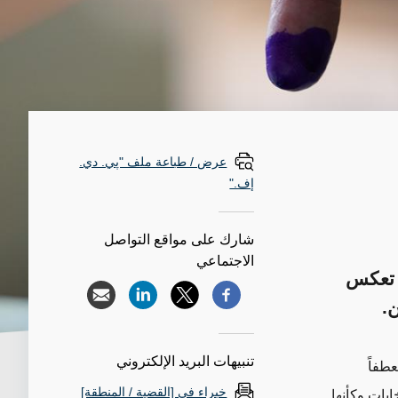
عرض / طباعة ملف "پي. دي.
إف."
شارك على مواقع التواصل
الاجتماعي
ن تعكس
ن.
تنبيهات البريد الإلكتروني
عطفاً
خبراء في [القضية / المنطقة]
ابات وكأنها