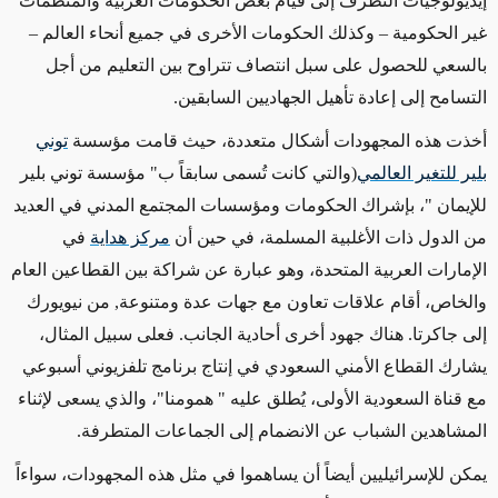
إيديولوجيات التطرف إلى قيام بعض الحكومات العربية والمنظمات
غير الحكومية – وكذلك الحكومات الأخرى في جميع أنحاء العالم –
بالسعي للحصول على سبل انتصاف تتراوح بين التعليم من أجل
التسامح إلى إعادة تأهيل الجهاديين السابقين.
أخذت هذه المجهودات أشكال متعددة، حيث قامت مؤسسة
توني
بلير للتغير العالمي
(والتي كانت تُسمى سابقاً ب" مؤسسة توني بلير
للإيمان "، بإشراك الحكومات ومؤسسات المجتمع المدني في العديد
من الدول ذات الأغلبية المسلمة، في حين أن
مركز هداية
في
الإمارات العربية المتحدة، وهو عبارة عن شراكة بين القطاعين العام
والخاص، أقام علاقات تعاون مع جهات عدة ومتنوعة, من نيويورك
إلى جاكرتا. هناك جهود أخرى أحادية الجانب. فعلى سبيل المثال،
يشارك القطاع الأمني السعودي في إنتاج برنامج تلفزيوني أسبوعي
مع قناة السعودية الأولى، يُطلق عليه " همومنا"، والذي يسعى لإثناء
المشاهدين الشباب عن الانضمام إلى الجماعات المتطرفة.
يمكن للإسرائيليين أيضاً أن يساهموا في مثل هذه المجهودات، سواءاً