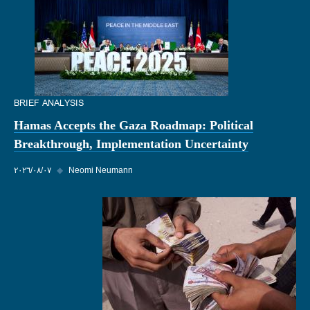
BRIEF ANALYSIS
Hamas Accepts the Gaza Roadmap: Political
Breakthrough, Implementation Uncertainty
Neomi Neumann
◆
٠٧‏/٠٨‏/٢٠٢٦