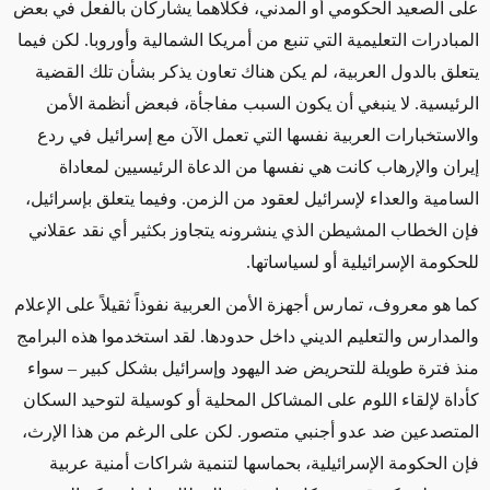
على الصعيد الحكومي أو المدني، فكلاهما يشاركان بالفعل في بعض
المبادرات التعليمية التي تنبع من أمريكا الشمالية وأوروبا. لكن فيما
يتعلق بالدول العربية، لم يكن هناك تعاون يذكر بشأن تلك القضية
الرئيسية. لا ينبغي أن يكون السبب مفاجأة، فبعض أنظمة الأمن
والاستخبارات العربية نفسها التي تعمل الآن مع إسرائيل في ردع
إيران والإرهاب كانت هي نفسها من الدعاة الرئيسيين لمعاداة
السامية والعداء لإسرائيل لعقود من الزمن. وفيما يتعلق بإسرائيل،
فإن الخطاب المشيطن الذي ينشرونه يتجاوز بكثير أي نقد عقلاني
للحكومة الإسرائيلية أو لسياساتها.
كما هو معروف، تمارس أجهزة الأمن العربية نفوذاً ثقيلاً على الإعلام
والمدارس والتعليم الديني داخل حدودها. لقد استخدموا هذه البرامج
منذ فترة طويلة للتحريض ضد اليهود وإسرائيل بشكل كبير – سواء
كأداة لإلقاء اللوم على المشاكل المحلية أو كوسيلة لتوحيد السكان
المتصدعين ضد عدو أجنبي متصور. لكن على الرغم من هذا الإرث،
فإن الحكومة الإسرائيلية، بحماسها لتنمية شراكات أمنية عربية