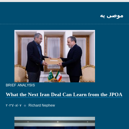
موصى به
BRIEF ANALYSIS
What the Next Iran Deal Can Learn from the JPOA
Richard Nephew
◆
٠٧‏/٠٨‏/٢٠٢٦