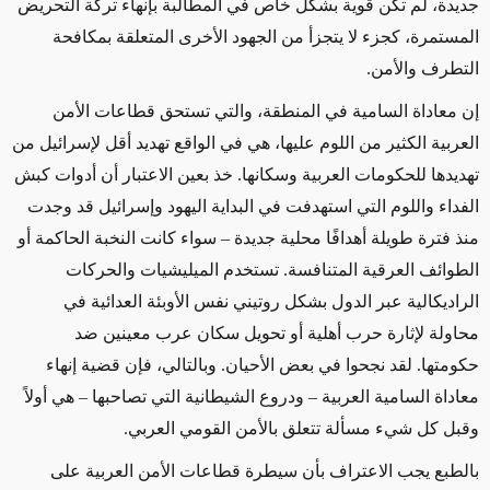
جديدة، لم تكن قوية بشكل خاص في المطالبة بإنهاء تركة التحريض
المستمرة، كجزء لا يتجزأ من الجهود الأخرى المتعلقة بمكافحة
التطرف والأمن.
إن معاداة السامية في المنطقة، والتي تستحق قطاعات الأمن
العربية الكثير من اللوم عليها، هي في الواقع تهديد أقل لإسرائيل من
تهديدها للحكومات العربية وسكانها. خذ بعين الاعتبار أن أدوات كبش
الفداء واللوم التي استهدفت في البداية اليهود وإسرائيل قد وجدت
منذ فترة طويلة أهدافًا محلية جديدة – سواء كانت النخبة الحاكمة أو
الطوائف العرقية المتنافسة. تستخدم الميليشيات والحركات
الراديكالية عبر الدول بشكل روتيني نفس الأوبئة العدائية في
محاولة لإثارة حرب أهلية أو تحويل سكان عرب معينين ضد
حكومتها. لقد نجحوا في بعض الأحيان. وبالتالي، فإن قضية إنهاء
معاداة السامية العربية – ودروع الشيطانية التي تصاحبها – هي أولاً
وقبل كل شيء مسألة تتعلق بالأمن القومي العربي.
بالطبع يجب الاعتراف بأن سيطرة قطاعات الأمن العربية على