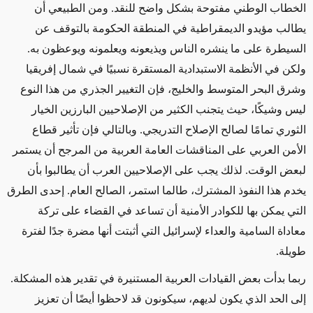
الخطاب الوطني مفتوحة بشكل واضح للنقد. ومن الطبيعي أن
يطالب مؤيدو الديمقراطية في المنطقة الحكومة بالتوقف عن
السيطرة على ما ينشره الناس ويذيعونه ويعلمونه ويوعظون به.
ولكن في الأنظمة الاستبدادية المستقرة نسبيًا في شمال إفريقيا
وشرق البحر المتوسط والخليج، فإن التغيير الجذري من هذا النوع
ليس وشيكًا، حيث يتجنب الكثير من الإصلاحيين البارزين الخيار
الثوري تمامًا لصالح الإصلاح التدريجي. وبالتالي فإن تأثير قطاع
الأمن العربي على المناقشات العامة العربية من المرجح أن يستمر
لبعض الوقت. لذلك يجب على الإصلاحيين العرب أن يطالبوا بأن
يخدم هذا النفوذ المشترك، طالما استمر، الصالح العام. إحدى الطرق
التي يمكن بها للكوادر الأمنية أن تساعد في القضاء على تركة
معاداة السامية والعداء لإسرائيل التي أثبتت أنها مضرة جدًا لفترة
طويلة.
ربما بدأت بعض القيادات العربية المستنيرة في تقدير هذه المشكلة.
إلى الحد الذي يكون لديهم، سيكونون قد لاحظوا أيضًا أن تعزيز