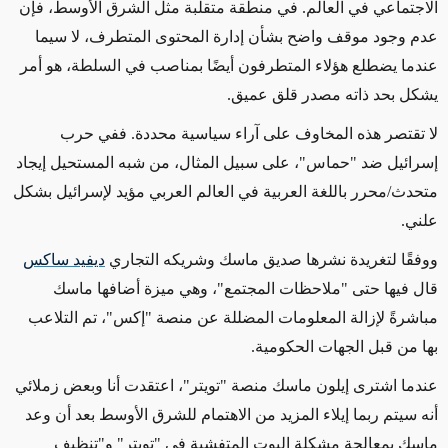
الاجتماعي في العالم. في منطقة متقلبة مثل الشرق الأوسط، فإن
عدم وجود موقف واضح بشأن إدارة المحتوى المتطرف، لا سيما
عندما يضطلع هؤلاء المتطرفون أيضًا بمناصب في السلطة، هو أمر
يشكل بحد ذاته مصدر قلق عميق.
ل
ا تقتصر هذه المخاوف على آراء سياسية محددة. ففي حرب
إسرائيل ضد "حماس"، على سبيل المثال، من شبه المستحيل إيجاد
متحدث/محرر باللغة العربية في العالم العربي مؤيد لإسرائيل بشكل
علني.
ووفقًا لتغريدة نشرها صديق ماسك وشريكه التجاري
ديفيد ساكس
قال فيها حتى "ملاحظات المجتمع"، وهي ميزة أضافها ماسك
مباشرةً لإزالة المعلومات المضللة عن منصة "إكس"، تم التلاعب
بها من قبل الجهات الحكومية.
عندما اشترى إيلون ماسك
منصة
"تويتر"، اعتقدت أنا وبعض زملائي
أنه سيتم ربما إيلاء المزيد من الاهتمام للشرق الأوسط بعد أن وعد
ماسك بمعالجة مشكلة البوت المتفشية في "تويتر" و"تنظيف