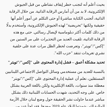
بحيث أعلم أنه لتجنب خطر إيقاف نشاطي من قبل الجيوش
الإلكترونية، لا بد من أن أمارس الرقابة الذاتية. من خلال
الرقابة
الذاتية
، أتجنب الكتابة مباشرةً أو حتى التكلم عن أمور أعلم أنها
حقيقية ولكنها "تحريضية" لهذه الجيوش الإلكترونية، وأستخدم بدلًا
من ذلك كلمات أكثر دبلوماسية لإيصال رسالتي. حتى مع هذه
الرقابة الذاتية، تلقيت العديد من التحذيرات على مر السنين من
"إكس"/"تويتر"، وتعرضت لحظر الظل مرات عدة على خلفية
نشري تغريدات تنتقد "حزب الله".
تحديد مشكلة أعمق – فشل إدارة المحتوى على "إكس"/"تويتر"
بالنسبة للعديد من مستخدمي وسائل التواصل الاجتماعي اللبنانيين
المستقلين، نعلم أن عملية
إدارة
المحتوى على "إكس"/"تويتر"
معطلة منذ سنوات، باللغة الإنكليزية ولكن باللغة العربية بشكل
خاص. على وجه التحديد، شهدت الحسابات اللبنانية ذلك بشكل
مباشر عندما حاولت نشر الحقيقة حول وضع لبنان خلال الأزمة
المالية التي شهدتها البلاد عام 2019 وبعدها. فقد لجأ عدد من