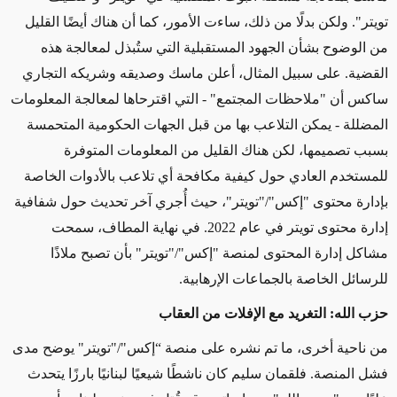
تويتر". ولكن بدلًا من ذلك، ساءت الأمور، كما أن هناك أيضًا القليل
من الوضوح بشأن الجهود المستقبلية التي ستُبذل لمعالجة هذه
القضية. على سبيل المثال، أعلن ماسك وصديقه وشريكه التجاري
ساكس أن "ملاحظات المجتمع" - التي اقترحاها لمعالجة المعلومات
المضللة - يمكن التلاعب بها من قبل الجهات الحكومية المتحمسة
بسبب تصميمها، لكن هناك القليل من المعلومات المتوفرة
للمستخدم العادي حول كيفية مكافحة أي تلاعب بالأدوات الخاصة
بإدارة محتوى "إكس"/"تويتر"، حيث أُج
ري
آخر تحديث حول شفافية
إدارة محتوى تويتر في عام 2022. في نهاية المطاف، سمحت
مشاكل إدارة المحتوى لمنصة "إكس"/"تويتر" بأن تصبح ملاذًا
للرسائل الخاصة بالجماعات الإرهابية.
حزب الله: التغريد مع الإفلات من العقاب
من ناحية أخرى، ما تم نشره على منصة “إكس"/"تويتر" يوضح مدى
فشل المنصة. فلقمان سليم كان ناشطًا شيعيًا لبنانيًا بارزًا يتحدث