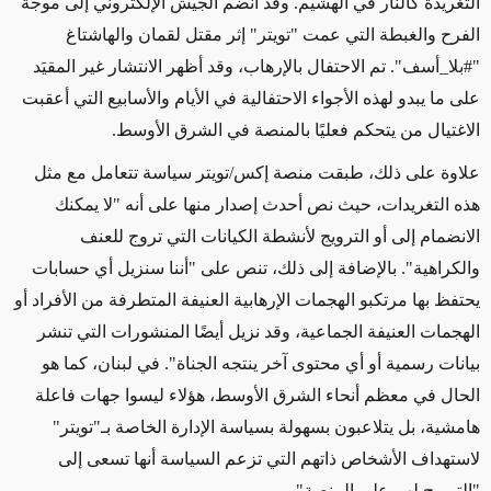
التغريدة كالنار في الهشيم. وقد انضم الجيش الإلكتروني إلى موجة
الفرح والغبطة التي عمت "تويتر" إثر مقتل لقمان والهاشتاغ
"
#
بلا
_
أسف"
. تم الاحتفال بالإرهاب، وقد أظهر الانتشار غير المقيَد
على ما يبدو لهذه الأجواء الاحتفالية في الأيام والأسابيع التي أعقبت
الاغتيال من يتحكم فعليًا بالمنصة في الشرق الأوسط.
علاوة على ذلك، طبقت منصة إكس/تويتر سياسة تتعامل مع مثل
هذه التغريدات، حيث نص أحدث إصدار منها على أنه "لا يمكنك
الانضمام إلى أو الترويج لأنشطة الكيانات التي تروج للعنف
والكراهية". بالإضافة إلى ذلك، تنص على "أننا سنزيل أي حسابات
يحتفظ بها مرتكبو الهجمات الإرهابية العنيفة المتطرفة من الأفراد أو
الهجمات العنيفة الجماعية، وقد نزيل أيضًا المنشورات التي تنشر
بيانات رسمية أو أي محتوى آخر ينتجه الجناة". في لبنان، كما هو
الحال في معظم أنحاء الشرق الأوسط، هؤلاء ليسوا جهات فاعلة
هامشية، بل يتلاعبون بسهولة بسياسة الإدارة الخاصة بـ"تويتر"
لاستهداف الأشخاص ذاتهم التي تزعم السياسة أنها تسعى إلى
"الترويج لهم على المنصة".