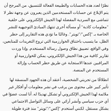
نظرًا لعدد هذه الحسابات والطبيعة الفعالة للتنسيق، من المرجح أن
يتم الإبلاغ عن حسابات المستخدمين الذين يعبرون عن وجهة نظر لا
تتماشى مع السردية المفضلة لهذا الجيش
ال
إلكتروني على خلفية
"معلومات كاذبة" أو مسألة أخرى تنتهك المبادئ التوجيهية للنشر
الخاصة بـ "إكس"/"تويتر". وغالبًا ما تؤدي هذه التقارير إلى حظر
الظل، ما يتسبب باختناق الخوارزمية التي تروج التغريدات للمتابعين،
وفي الواقع، تضييق نطاق وصول رسالة المستخدم. وإذا وردت
تقارير كافية من هذا الجيش
ال
إلكتروني، يمكن للخوارزمية أو
المراقبين عندها الاستجابة عن طريق حظر الحساب وإزالة
المستخدم عن المنصة.
انطلاقًا من تجربتي الشخصية، أعتقد أن هذه الجهود المنسقة لها
تأثير كبير على محتوى من يرغب في نشر معلومات أو أفكار غير
ملائمة لهذا الجيش الإلكتروني أو تشكل تهديدًا له. أنا لست عضوًا في
أي حزب سياسي وأنشر آرائي على وسائل التواصل الاجتماعي
بشكل مستقل. لكنني أستخدم "إكس"/"تويتر" منذ فترة طويلة