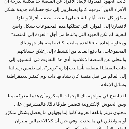
كانت الجهود المبذولة لإبعاد الأفراد عن المنصة جد مكثفة لدرجة أن
الأفراد الذين أعرفهم كانوا يضطرون إلى فتح حسابات جديدة بشكل
متكرّر كل بضعة أيام للبقاء على المنصة. بصفتنا أفرادً ونظرًا
لافتقارنا إلى الموارد التي تمتلكها هذه المجموعات بشكل واضح
للغاية، لم تكن الجهود التي بذلناها من أجل "العودة إلى المنصة"
ومحاولة إعادة بناء قاعدة متابعينا كافية لمضاهاة جهود تلك
المجموعات، ما دفع العديد من النشطاء إلى إغلاق حساباتهم
والتخلي عن المنصة الإعلامية. أدى هذا التفاوت في التنسيق، إلى
جانب القضايا المتعلقة بأساليب إدارة "تويتر"، إلى طمس رسالتنا
إلى العالم من قبل منصة كان يشاد بها ذات يوم كمنبر لديمقراطية
وسائل الإعلام.
لقد اتضح في مواجهة تلك الهجمات المتكررة أن هذه المعركة بيننا
وبين الجيوش
الإلكترونية تتضمن طرفًا ثالثًا
. فالمشرفون على
محتوى تويتر باللغة العربية كانوا إما يجهلون ما يحصل بشكل متكرّر
أو متواطئين في ما يحدث. وفي حين أن كلا الاحتمالين مثيران