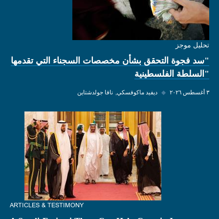
تحليل موجز
"سد فجوة التحقق بشأن مخصصات السجناء التي تقدمها
"السلطة الفلسطينية
٣ أغسطس ٢٠٢٦
◆
ديفيد ماكوفسكي
نافا جولدشتاين
ARTICLES & TESTIMONY