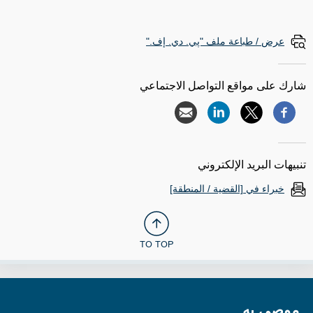
عرض / طباعة ملف "پي. دي. إف."
شارك على مواقع التواصل الاجتماعي
تنبيهات البريد الإلكتروني
خبراء في [القضية / المنطقة]
TO TOP
موصى به