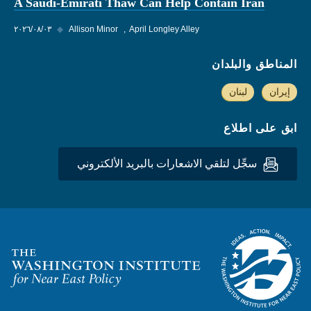
A Saudi-Emirati Thaw Can Help Contain Iran
April Longley Alley
Allison Minor
◆
٠٣‏/٠٨‏/٢٠٢٦
المناطق والبلدان
إيران
لبنان
ابق على اطلاع
سجِّل لتلقي الاشعارات بالبريد الألكتروني
Homepage