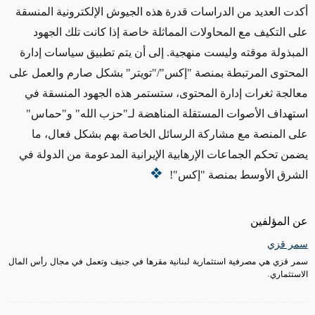
أكدت العديد من الدراسات قدرة هذه الجيوش الإلكترونية المنسقة
على التكيف مع المحاولات المماثلة خاصة إذا كانت تلك الجهود
المبذولة م
و
قته وليست منهجية. إلى أن يتم تطبيق سياسات إدارة
المحتوى المرتبطة بمنصة "إكس"/"تويتر" بشكل صارم والعمل على
معالجة ثغرات إدارة المحتوى، ستستمر هذه الجهود المنسقة في
استهداف الأصوات المستقلة المناهضة لـ"حزب الله" و"حماس"
على المنصة مع مشاركة الرسائل الخاصة بهم بشكل فعال، ما
يضمن تحكم الجماعات الإرهابية الإيرانية المدعومة من الدولة في
الشرق الأوسط بمنصة "إكس"!
عن المؤلفين
سمر قزي
سمر قزي هي مصرفية استثمارية لبنانية مقرها في جنيف وتعمل في مجال رأس المال
الاستثماري.