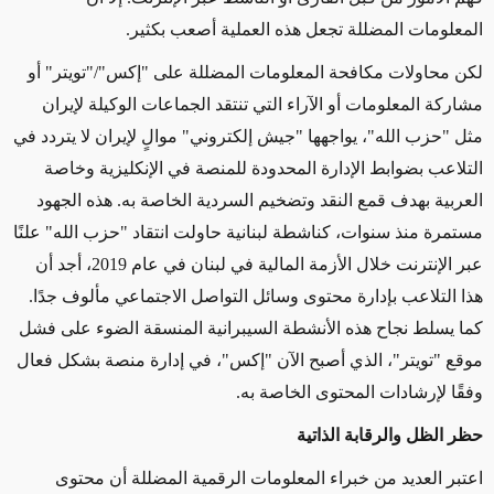
المعلومات المضللة تجعل هذه العملية أصعب بكثير.
لكن محاولات مكافحة المعلومات المضللة على "إكس"/"تويتر" أو
مشاركة المعلومات أو الآراء التي تنتقد الجماعات الوكيلة لإيران
مثل
"
حزب الله"، يواجهها "جيش إلكتروني" موالٍ لإيران لا يتردد في
التلاعب بضوابط الإدارة المحدودة للمنصة في الإنكليزية وخاصة
العربية بهدف قمع النقد وتضخيم السردية الخاصة به. هذه الجهود
مستمرة منذ سنوات، كناشطة لبنانية حاولت انتقاد "حزب الله" علنًا
عبر الإنترنت خلال الأزمة المالية في لبنان في عام 2019، أجد أن
هذا التلاعب بإدارة محتوى وسائل التواصل الاجتماعي مألوف جدًا.
كما يسلط نجاح هذه الأنشطة السيبرانية المنسقة الضوء على فشل
موقع "تويتر"، الذي أصبح الآن "إكس"، في إدارة منصة بشكل فعال
وفقًا لإرشادات المحتوى الخاصة به.
حظر الظل والرقابة الذاتية
اعتبر العديد من خبراء المعلومات الرقمية المضللة أن محتوى