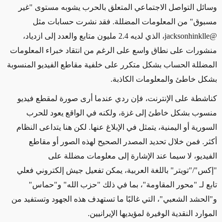
وسائل التواصل الاجتماعي المتعلق بالحرب يشوبه مستوى "غير
مسبوق" من المعلومات المضللة. فقد نشرت حسابات مثل
@jacksonhinklle
، الذي لديه 2.4 مليون متابع والعدد إلى ازدياد،
منشورات على نطاق واسع على الرغم من انتقاد خبراء المعلومات
المضللة الحساب بشكل متكرر على خلفية مقاطع الفيديو المنسوبة
بشكل خاطئ والمعلومات الكاذبة.
كناشطة على الإنترنت، فإن ردي عندما أرى صورة لمقطع فيديو
منسوب بشكل خاطئ إلى غزة، ولكنه في الواقع يعود للحرب
السورية أو اليمنية، يتمثل في الإبلاغ عنها. لكن هنا يتداعى النظام
أكثر. فمن خلال تحديد
ال
مصدر الصحيح لهذه الصور أو مقاطع
الفيديو، لا سيما عند الإشارة إلى معلومات مضللة على
"إكس"/"تويتر" باللغة العربية، يمكن تفعيل جيش إلكتروني فعلي
تابع لـ "محور المقاومة"، بما في ذلك "حزب الله" و"حماس"
و"الحشد الشعبي"، التي غالبًا ما تستهدف هذه الجهود وتستفيد من
الموارد النقدية الوفيرة لمؤيديها الإيرانيين.