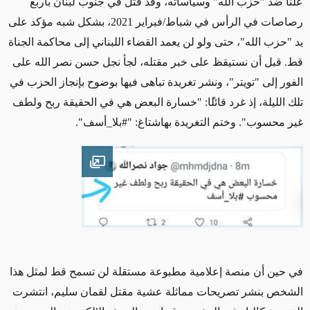
علنًا ضد "حزب الله" وسياساته، وقد قُتل في جنوب لبنان بأربع
رصاصات في الرأس في شباط/فبراير 2021، بشكل شبه مؤكد على
يد "حزب الله"، حتى ولو لن يعمد القضاء اللبناني إلى محاكمة الجناة
قط. قبل أن نستيقظ على خبر مقتله، لجأ نجل حسن نصر الله على
الفور إلى "تويتر"، ونشر تغريدة تباهى فيها بوضوح بإنجاز الحزب في
تلك الليلة، إذ غرد قائل
ًا
: "خسارة البعض هي في الحقيقة ربح ولطف
غير محسوب". وختم التغريدة بهاشتاغ: "
#
بلا
_
أسف"
.
Open image
في حين أن منصة إعلامية مطبوعة مستقلة لن تسمح قط لمثل هذا
الشخص بنشر تصريحات مماثلة عشية مقتل لقمان سليم، انتشرت