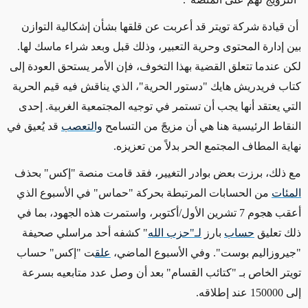
أن قيادة شركة تويتر قد أعربت عن قلقها بشأن إشكالية التوازن
بين إدارة المحتوى وحرية التعبير، وذلك قبل وبعد شراء ماسك لها.
لكن عندما تتعلق القضية بهذا التخوف، فإن الأمر يستحق العودة إلى
كتاب فريدريش هايك "دستور الحرية"، الذ
ي
يناقش فيه قيم الحرية
التي يعتقد أنها يجب أن تستمر في توجيه المجتمعية الغربية. إحدى
النقاط الرئيسية هنا هي أن مزيجً من التسامح
والتعصب
قد يُعيق في
نهاية المطاف المجتمع الحر بدلاً من تعزيزه.
مع ذلك، برزت بعض بوادر التغيير، فقد قامت منصة "إكس" بحذف
المئات
من الحسابات المرتبطة بحركة "حماس" في الأسبوع الذي
أعقب هجوم 7 تشرين الأول/أكتوبر، واستمرت هذه الجهود، بما في
ذلك تعليق
حساب
بارز
لـ"حزب الله
"
كشفه أحد مراسلي صحيفة
"جيروزاليم بوست". وفي الأسبوع الماضي،
علق
ت
"إكس" حساب
تويتر الخاص بـ "كتائب القسام" بعد أن وصل عدد متابعيه بسرعة
إلى 150000 عند إطلاقه.