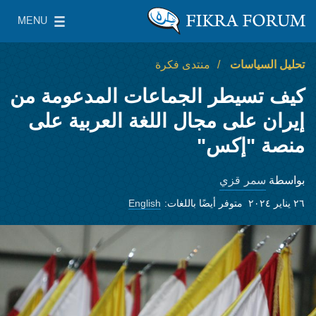
Skip to main content
MENU
معهد واشنطن لسياسات الشرق الأدنى
le Main Menu
تحليل السياسات
منتدى فكرة
كيف تسيطر الجماعات المدعومة من
إيران على مجال اللغة العربية على
منصة "إكس"
سمر قزي
بواسطة
٢٦ يناير ٢٠٢٤
متوفر أيضًا باللغات:
English