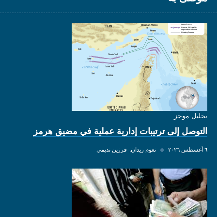
تحليل موجز
التوصل إلى ترتيبات إدارية عملية في مضيق هرمز
٦ أغسطس ٢٠٢٦
◆
نعوم ريدان
فرزين نديمي