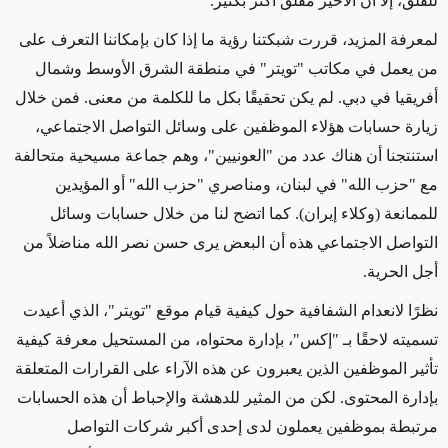
للقلق، إلا أن الأخير مقلق أكثر بكثير.
لمعرفة المزيد، قررت شبكتنا رؤية ما إذا كان بإمكاننا التعرف على
من يعمل في مكاتب "تويتر" في منطقة الشرق الأوسط وشمال
أفريقيا في دبي. لم يكن تحقيقًا بكل ما للكلمة من معنى. فمن خلال
زيارة حسابات هؤلاء الموظفين على وسائل التواصل الاجتماعي،
استنتجنا أن هناك عدد من "العونيين"، وهم جماعة مسيحية متحالفة
مع "حزب الله" في لبنان، ومناصري "حزب الله" أو المؤيدين
للممانعة (وكلاء إيران).
كما اتضح لنا من خلال حسابات وسائل
التواصل الاجتماعي هذه أن البعض يرى حسن نصر الله مناضلاً من
أجل الحرية.
نظرًا لانعدام الشفافية حول كيفية قيام موقع "تويتر"، الذي أعيدت
تسميته لاحقًا بـ "إكس"، بإدارة محتواه، من المستحيل معرفة كيفية
تأثير الموظفين الذين يعبرون عن هذه الآراء على القرارات المتعلقة
بإدارة المحتوى. لكن من المثير للدهشة والإحباط أن هذه الحسابات
مرتبطة بموظفين يعملون لدى إحدى أكبر شركات التواصل