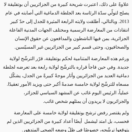
علاوةً على ذلك، اعتبرت شريحة كبيرة من الجزائريين أن بوتفليقة لا
يصلح لتولّي سدّة الرئاسة بعد الجلطة الدماغية التي أصابته في عام
2013. وبالتالي، أطلقت ولايته الرابعة المثيرة للجدل إلى حدّ كبير
انتقادات من المعارضة الرسمية ومختلف الجهات المدنية الفاعلة
الجزائرية، بمن فيها الناشطون والمدافعون عن حقوق الإنسان
والصحافيون، وحتى قسم كبير من الجزائريين غير المسيّسين.
ورغم هذه المعارضة المتنامية لحكم بوتفليقة، قرّر الترشّح لولاية
جديدة. وفي حين فاجأ قراره بالترشّح لولاية رابعة بعد تعرضه لجلطة
دماغية العديد من الجزائريين وأثار موجةً كبيرةً من الجدل، يشكّل
مسعاه للترشّح لولاية خامسة صدمةً أكبر حتى ويزيد الأمور تعقيدًا.
عملياً، الرئيس اليوم غائب عن المشهد السياسي للجزائر،
والجزائريون لا يريدون أن يمثلهم شخص غائب.
ولم يقتصر رفض ترشح بوتفليقة لولاية خامسة على المعارضة
فحسب، بل امتد ليشمل أيضًا أعداد كبيرة من الجزائريين الذين لم
يتوقعوا ترشّحه، خصوصًا في ظلً وضعه الصحي المتدهور.