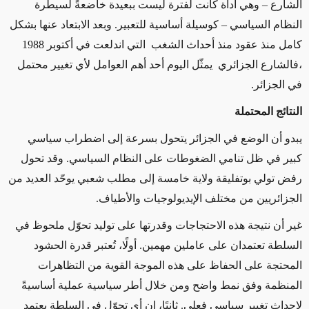
الشارع – وهي أداة كانت لفترة ليست ببعيدة خاضعةً لسيطرة
النظام السياسي – كوسيلة أساسية للتعبير. وبعد الابتعاد عنها بشكل
كامل منذ عقود منذ أحداث الشغب التي اندلعت في أكتوبر 1988
،فالشارع الجزائري يمثّل اليوم أحد أهم العوامل لأي تغيير محتمل
في الجزائر.
النتائج المحتملة
يبدو أن الوضع في الجزائر يتحول بسرعة إلى اضطراب سياسي
كبير في ظل تنامي الضغوطات على النظام السياسي. وقد تحول
رفض تولي بوتفليقة ولاية خامسة إلى مطلب شعبي يوحّد العديد من
الجزائريين من مختلف الإيديولوجيات والأطياف.
غير أن نتيجة هذه الاحتجاجات وقدرتها على توليد تحوّل ملحوظ في
السلطة تعتمدان على عاملين مهمين. أولًا، تُعتبر قدرة الحشود
المحتجة على الحفاظ على هذه الموجة القوية من التظاهرات
المنظمة وفق نمط واضح ومن خلال أطر سياسية عملية أساسيةً
لإحداث تغيير سياسي فعلي. ثانيًا، إن أي تحوّل في السلطة يعتمد