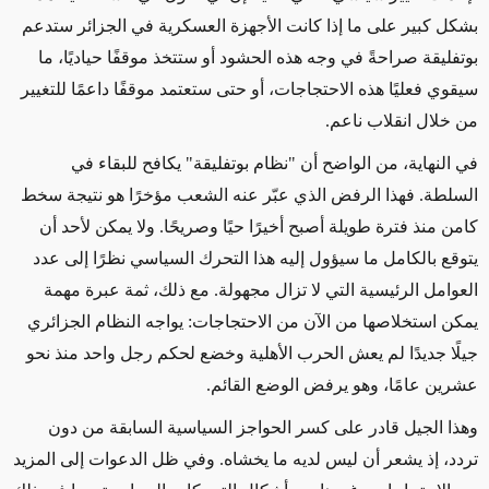
بشكل كبير على ما إذا كانت الأجهزة العسكرية في الجزائر ستدعم
بوتفليقة صراحةً في وجه هذه الحشود أو ستتخذ موقفًا حياديًا، ما
سيقوي فعليًا هذه الاحتجاجات، أو حتى ستعتمد موقفًا داعمًا للتغيير
من خلال انقلاب ناعم.
في النهاية، من الواضح أن "نظام بوتفليقة" يكافح للبقاء في
السلطة. فهذا الرفض الذي عبّر عنه الشعب مؤخرًا هو نتيجة سخط
كامن منذ فترة طويلة أصبح أخيرًا حيًا وصريحًا. ولا يمكن لأحد أن
يتوقع بالكامل ما سيؤول إليه هذا التحرك السياسي نظرًا إلى عدد
العوامل الرئيسية التي لا تزال مجهولة. مع ذلك، ثمة عبرة مهمة
يمكن استخلاصها من الآن من الاحتجاجات: يواجه النظام الجزائري
جيلًا جديدًا لم يعش الحرب الأهلية وخضع لحكم رجل واحد منذ نحو
عشرين عامًا، وهو يرفض الوضع القائم.
وهذا الجيل قادر على كسر الحواجز السياسية السابقة من دون
تردد، إذ يشعر أن ليس لديه ما يخشاه. وفي ظل الدعوات إلى المزيد