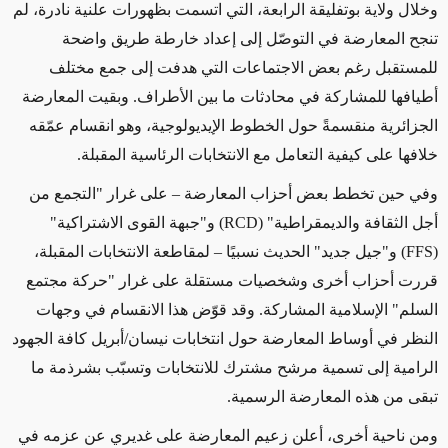
وخلال ولاية بوتفليقة الرابعة، التي اتسمت بظهورات علنية نادرة، لم
تنجح المعارضة في التوصّل إلى إعداد خارطة طريق واضحة
للمستقبل رغم بعض الاجتماعات التي هدفت إلى جمع مختلف
أطيافها للمشاركة في محادثات ما بين الأطراف. وبقيت المعارضة
الجزائرية منقسمةً حول الخطوط الإيديولوجية، وهو انقسام عمّقه
خلافها على كيفية التعامل مع الانتخابات الرئاسية المقبلة.
وفي حين تخطط بعض أحزاب المعارضة – على غرار "التجمع من
أجل الثقافة والديمقراطية" (RCD) و"جبهة القوى الاشتراكية"
(FFS) و"جيل جديد" الحديث نسبيًا – لمقاطعة الانتخابات المقبلة،
قررت أحزاب أخرى وشخصيات مستقلة على غرار "حركة مجتمع
السلم" الإسلامية المشاركة. وقد قوّض هذا الانقسام في وجهات
النظر في أوساط المعارضة حول انتخابات نيسان/أبريل كافة الجهود
الرامية إلى تسمية مرشح مشترك للانتخابات وتسبّب بشرذمة ما
تبقى من هذه المعارضة الرسمية.
ومن ناحية أخرى، أعلن زعيم المعارضة على غديري عن عزمه في