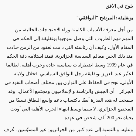
يلوح في الأفق.
بوتفليقة: المرشح "التوافقي"
من أجل معرفة الأسباب الكامنة وراء الاحتجاجات الحالية، من
المهم فهم الظروف التي وصل بموجبها بوتفليقة إلى الحكم في
المقام الأول، وكيف أن رئاسته التي دامت لعقود من الزمن حدّدت
منذ ذلك الحين معالم السياسة الجزائرية. فمنذ استلامه دفة الحكم
في عام 1999 وسط اضطرابات سياسية حادة وحرب أهلية، لطالما
اعتُبر عبد العزيز بوتفليقة رجل التوافق السياسي. فخلال ولايته
الأولى، نجح في الحفاظ على التوازن بين مختلف أصحاب النفوذ في
الجزائر – أي الجيش والرئاسة والإسلاميون ومجتمع الأعمال. وقد
سمحت له هذه القدرة أيضًا باكتساب دعم واسع النطاق نسبيًا من
المجتمع الجزائري، لا سيما وسط انتهاء الحرب الأهلية التي أودت
بحياة نحو 200 ألف شخص في عهده.
وعليه، وبالنسبة إلى عدد كبير من الجزائريين غير المسيّسين، عُرف