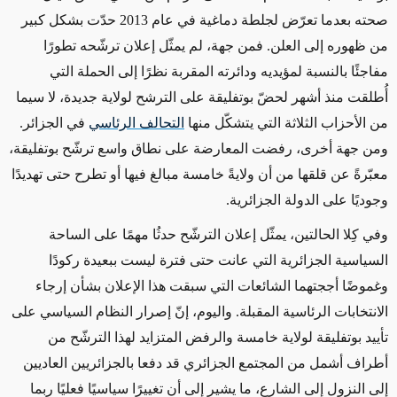
صحته بعدما تعرّض لجلطة دماغية في عام 2013 حدّت بشكل كبير
من ظهوره إلى العلن. فمن جهة، لم يمثّل إعلان ترشّحه تطورًا
مفاجئًا بالنسبة لمؤيديه ودائرته المقربة نظرًا إلى الحملة التي
أُطلقت منذ أشهر لحضّ بوتفليقة على الترشح لولاية جديدة، لا سيما
من الأحزاب الثلاثة التي يتشكّل منها
التحالف الرئاسي
في الجزائر.
ومن جهة أخرى، رفضت المعارضة على نطاق واسع ترشّح بوتفليقة،
معبّرةً عن قلقها من أن ولايةً خامسة مبالغ فيها أو تطرح حتى تهديدًا
وجوديًا على الدولة الجزائرية.
وفي كِلا الحالتين، يمثّل إعلان الترشّح حدثُا مهمًا على الساحة
السياسية الجزائرية التي عانت حتى فترة ليست ببعيدة ركودًا
وغموضًا أججتهما الشائعات التي سبقت هذا الإعلان بشأن إرجاء
الانتخابات الرئاسية المقبلة. واليوم، إنّ إصرار النظام السياسي على
تأييد بوتفليقة لولاية خامسة والرفض المتزايد لهذا الترشّح من
أطراف أشمل من المجتمع الجزائري قد دفعا بالجزائريين العاديين
إلى النزول إلى الشارع، ما يشير إلى أن تغييرًا سياسيًا فعليًا ربما