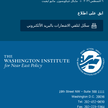
٦ أغسطس ٢٠٢٦
◆
مايكل جيكوبسون
ماثيو ليفيت
ابق على اطلاع
سجِّل لتلقي الاشعارات بالبريد الألكتروني
Homepage
1111 19th Street NW - Suite 500
Washington D.C. 20036
Tel: 202-452-0650
Fax: 202-223-5364