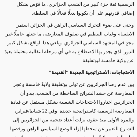
الرسمية ثقة جزء كبير من الشعب الجزائري، ما قوّض بشكل
إضافي قدرتهم على أن يكونوا بديلًا فعالًا في السلطة.
وحتى على ضوء التحرك السياسي الراهن في الجزائر، استمر
الانقسام وغياب التنظيم في صفوف المعارضة، ما جعلها عاملًا غير
مجدٍ في المشهد السياسي الجزائري. ويلغي هذا الواقع بشكل كبير
الدور الذي يجدر بها الاضطلاع به في أي مرحلة انتقالية محتملة بعيدًا
عن ولاية خامسة لبوتفليقة.
الاحتجاجات: الاستراتيجية الجديدة "القديمة"
بين عدم رضا الجزائريين عن تولي بوتفليقة ولايةً خامسة وعجز
المعارضة عن حشد الشرائح الساخطة من الشعب، يبدو أن
الجزائريين اختاروا الاحتجاجات الشعبية بشكل مستقل عن قيادة
المعارضة الرسمية كاستراتيجية جديدة. وفي 22 شباط/فبراير،
وللمرة الأولى منذ عقود، نزلت أعداد ضخمة من الجزائريين إلى
الشارع للتعبير عن سخطها إزاء الوضع السياسي الراهن ورفضها