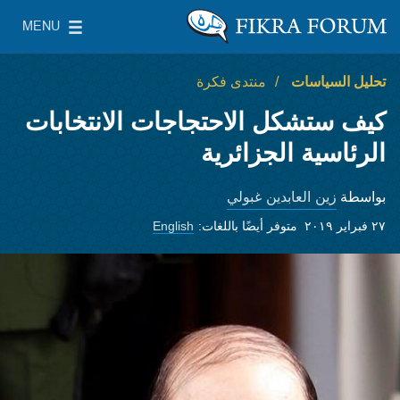
Skip to main content
MENU
معهد واشنطن لسياسات الشرق الأدنى
le Main Menu
تحليل السياسات
منتدى فكرة
كيف ستشكل الاحتجاجات الانتخابات
الرئاسية الجزائرية
زين العابدين غبولي
بواسطة
٢٧ فبراير ٢٠١٩
متوفر أيضًا باللغات:
English