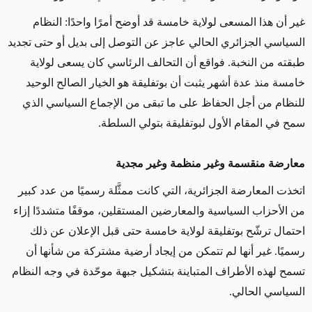
غير أن هذا المسعى لولاية خامسة قد أوضح أمرًا واحدًا: النظام
السياسي الجزائري الحالي عاجز عن التوصل إلى بديل أو حتى تجديد
طبقته من النخبة. فواقع أن التحالف الرئاسي كان يسعى لولاية
خامسة منذ عدة أشهر يثبت أن بوتفليقة هو الخيار الصالح الوحيد
للنظام من أجل الحفاظ على ما تبقى من الإجماع السياسي الذي
سمح في المقام الأول لبوتفليقة بتولي السلطة.
معارضة منقسمة وغير منظمة وغير مجدية
اتخذت المعارضة الجزائرية، التي كانت ممثَّلة رسميًا من عدد كبير
من الأحزاب السياسية والمعارضين المستقلين، موقفًا متشددًا إزاء
احتمال ترشّح بوتفليقة لولاية خامسة حتى قبل الإعلان عن ذلك
رسميًا. غير أنها لم تتمكن من إيجاد أرضية مشتركة من شأنها أن
تسمح لهذه الأطراف المتباينة بتشكيل جبهة موحّدة في وجه النظام
السياسي الحالي.