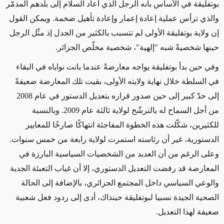
بوتفليقة في الأساس بأنه الرجل الذي أعاد السلام إلى بلدهم المدمّر
والذي ترأس عملية إعادة إعمار وإعادة تأهيل ضخمة. ويمكن القول
إن ولاية بوتفليقة الأولى لم تتسبب بالكثير من الجدل إذ مثّل الرجل
حينها شخصيةً شبه "إلهية"، شخصية مخلّص الجزائر.
وفي حين بدأ بوتفليقة يواجه معارضةً عندما بانت نواياه في البقاء
في السلطة خلال نهاية ولايته الأولى، بقيت تلك المعارضة ضعيفةً
إلى حدّ كبير إلى حين صدور قراره بتعديل الدستور في عام 2008
من أجل السماح له بالترشّح لولاية ثالثة عام 2009. وبالنسبة
للكثيرين، شكّلت هذه الخطوة المفاجئة انتهاكًا صارخًا للمعايير
الدستورية، غير أن رئاسته استمرت لولاية رابعة من خمس سنوات.
وعلى الرغم من أن العديد من الشخصيات السياسية البارزة في
المعارضة قد رفضت التعديل الدستوري، إلا أن غياب التعبئة الجدية
والوعي السياسي داخل المجتمع الجزائري، بالإضافة إلى الحالة
الصحية الجيدة نسبيا لبوتفليقة حينذاك، أدى إلى ردود فعل شعبية
ضعيفة لهذا التعديل.