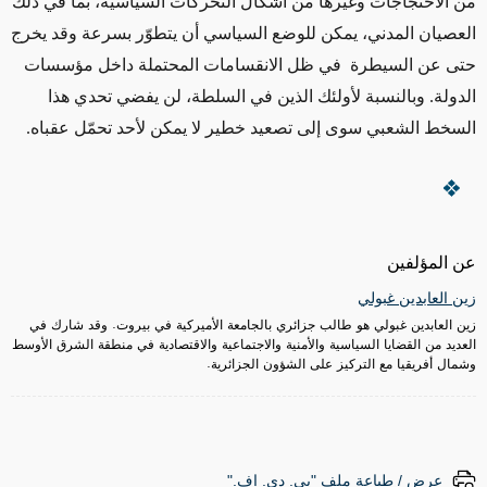
من الاحتجاجات وغيرها من أشكال التحركات السياسية، بما في ذلك
العصيان المدني، يمكن للوضع السياسي أن يتطوّر بسرعة وقد يخرج
حتى عن السيطرة في ظل الانقسامات المحتملة داخل مؤسسات
الدولة. وبالنسبة لأولئك الذين في السلطة، لن يفضي تحدي هذا
السخط الشعبي سوى إلى تصعيد خطير لا يمكن لأحد تحمّل عقباه.
عن المؤلفين
زين العابدين غبولي
زين العابدين غبولي هو طالب جزائري بالجامعة الأميركية في بيروت. وقد شارك في
العديد من القضايا السياسية والأمنية والاجتماعية والاقتصادية في منطقة الشرق الأوسط
وشمال أفريقيا مع التركيز على الشؤون الجزائرية.
عرض / طباعة ملف "پي. دي. إف."