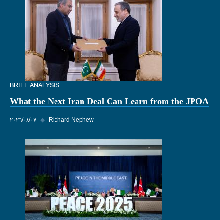
BRIEF ANALYSIS
What the Next Iran Deal Can Learn from the JPOA
Richard Nephew
◆
٠٧‏/٠٨‏/٢٠٢٦