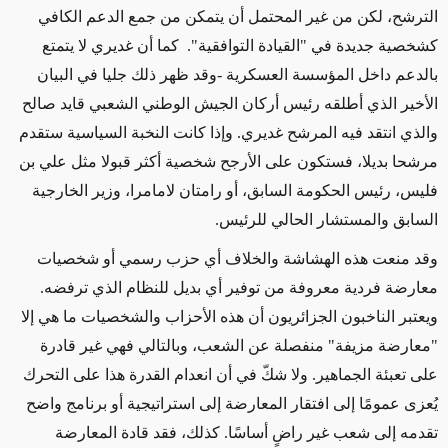
الترشح، لكن من غير المحتمل أن يتمكن من جمع الدعم الكافي
كشخصية جديدة في "القيادة التوافقية". كما أن غديري لا يتمتع
بالدعم داخل المؤسسة العسكرية -وقد ظهر ذلك جليا في البيان
الأخير الذي أطلقه رئيس أركان الجيش الوطني الشعبي قايد صالح
والذي انتقد فيه المرشح غديري. وإذا كانت النخبة السياسية ستقدم
مرشحا بديلا، فستكون على الأرجح شخصية أكثر قبولا مثل علي بن
فليس، رئيس الحكومة السابق، أو رامتان لامامرا، وزير الخارجية
السابق والمستشار الحالي للرئيس.
وقد منعت هذه الهشاشة والخلاف أي حزب رسمي أو شخصيات
معارضة فردية معروفة من توفير أي بديل للنظام الذي ترفضه.
ويعتبر الناخبون الجزائريون أن هذه الأحزاب والشخصيات ما هي إلا
"معارضة مزيفة" منفصلة عن الشعب، وبالتالي فهي غير قادرة
على تعبئة الجماهير. ولا شكّ في أن انعدام القدرة هذا على التحرك
يُعزى عمومًا إلى افتقار المعارضة إلى استراتيجية أو برنامج واضح
تقدمه إلى شعب غير راضٍ أساسًا. كذلك، فقد قادة المعارضة