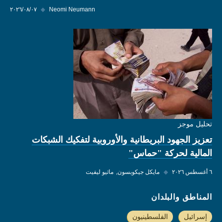
Neomi Neumann
◆
٠٧‏/٠٨‏/٢٠٢٦
تحليل موجز
تعزيز الجهود البريطانية والأوروبية لتفكيك الشبكات
المالية لحركة "حماس"
٦ أغسطس ٢٠٢٦
◆
مايكل جيكوبسون
ماثيو ليفيت
المناطق والبلدان
إسرائيل
الفلسطينيون