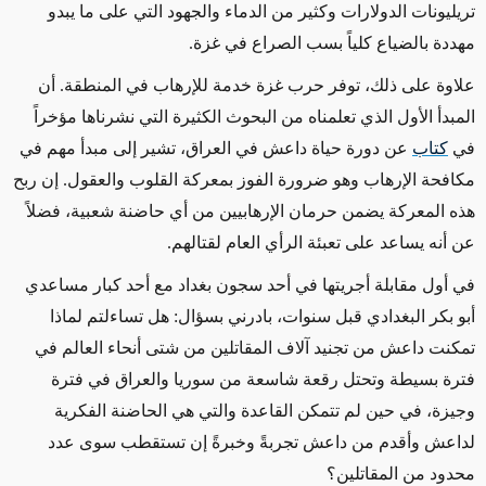
تريليونات الدولارات وكثير من الدماء والجهود التي على ما يبدو
مهددة بالضياع كلياً بسب الصراع في غزة.
علاوة على ذلك، توفر حرب غزة خدمة للإرهاب في المنطقة. أن
المبدأ الأول الذي تعلمناه من البحوث الكثيرة التي نشرناها مؤخراً
في
كتاب
عن دورة حياة داعش في العراق، تشير إلى مبدأ مهم في
مكافحة الإرهاب وهو ضرورة الفوز بمعركة القلوب والعقول. إن ربح
هذه المعركة يضمن حرمان الإرهابيين من أي حاضنة شعبية، فضلاً
عن أنه يساعد على تعبئة الرأي العام لقتالهم.
في أول مقابلة أجريتها في أحد سجون بغداد مع أحد كبار مساعدي
أبو بكر البغدادي قبل سنوات، بادرني بسؤال: هل تساءلتم لماذا
تمكنت داعش من تجنيد آلاف المقاتلين من شتى أنحاء العالم في
فترة بسيطة وتحتل رقعة شاسعة من سوريا والعراق في فترة
وجيزة، في حين لم تتمكن القاعدة والتي هي الحاضنة الفكرية
لداعش وأقدم من داعش تجربةً وخبرةً إن تستقطب سوى عدد
محدود من المقاتلين؟