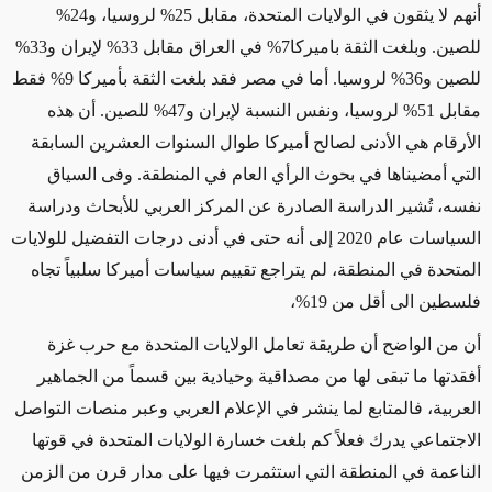
أنهم لا يثقون في الولايات المتحدة، مقابل 25% لروسيا، و24%
للصين. وبلغت الثقة باميركا7% في العراق مقابل 33% لإيران و33%
للصين و36% لروسيا. أما في مصر فقد بلغت الثقة بأميركا 9% فقط
مقابل 51% لروسيا، ونفس النسبة لإيران و47% للصين. أن هذه
الأرقام هي الأدنى لصالح أميركا طوال السنوات العشرين السابقة
التي أمضيناها في بحوث الرأي العام في المنطقة. وفى السياق
نفسه، تُشير الدراسة الصادرة عن المركز العربي للأبحاث ودراسة
السياسات عام 2020 إلى أنه
حتى في أدنى درجات التفضيل للولايات
المتحدة في المنطقة، لم يتراجع تقييم سياسات أميركا سلبياً تجاه
فلسطين الى أقل من
19
%،
أن من الواضح أن طريقة تعامل الولايات المتحدة مع حرب غزة
أفقدتها ما تبقى لها من مصداقية وحيادية
بين قسماً من الجماهير
العربية
، فالمتابع لما ينشر في الإعلام العربي وعبر منصات التواصل
الاجتماعي يدرك فعلاً كم بلغت خسارة الولايات المتحدة في قوتها
الناعمة في المنطقة التي استثمرت فيها على مدار قرن من الزمن