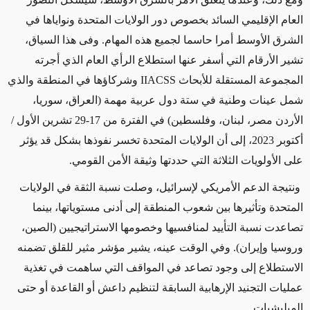
العام الإقليمي السائد بخصوص دور الولايات المتحدة ونواياها في
الشرق الأوسط أمرا حاسما لجميع هذه المهام. وفى هذا السياق،
تشير الأرقام التي أسفر عنها استطلاع الرأي العام الذي أجرته
المجموعة المستقلة للأبحاث
IIACSS
وشركاؤها في المنطقة والذي
شمل عينات وطنية في ستة دول عربية مهمة (العراق، سوريا،
الأردن مصر، لبنان، وفلسطين) في الفترة من 17-29 تشرين الأول /
أكتوبر 2023، إلى أن الولايات المتحدة تخسر نفوذها بشكل قد يؤثر
على الأولويات الثلاثة التي حددتها وثيقة الأمن القومي.
ونتيجة الدعم الأمريكي لإسرائيل، وصلت نسبة الثقة في الولايات
المتحدة وتأثيرها بين شعوب المنطقة إلى أدنى مستوياتها، بينما
تصاعدت نسبة التأييد لمنافسيها وخصومها الاستراتيجيين (الصين،
وروسيا وإيران). وفي الوقت عينه، يشير مؤشر مثير للقلق تضمنه
الاستطلاع إلى وجود تصاعد في المواقف التي ساهمت في تغذية
عمليات التجنيد الإرهابية السابقة لتنظيم داعش أو القاعدة أو حتى
الميليشيات.