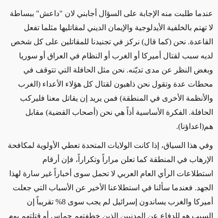
عندما طلبت منه الإجابة على السؤال أجابني لان "داعش" ببساطة
لا تهتم بالخلفية الأيدلوجية والإيمان الديني لمقاتليها مثلما تفعل
القاعدة. نحن (كما قال) نركز في تجنيدنا للمقاتلين على كل شخص
لديه سبب لقتال أميركا أو الغرب أو النظام في العراق أو سوريا
وبغض النظر عن مدى تديّنه. نحن مثل الحافلة التي تتوقف في
محطات عدة وتقول نحن ذاهبون لقتال كل هؤلاء الأعداء (الغرب
والأنظمة الأخرى في المنطقة) فمن يريد إن يقاتل معنا فليركب
الحافلة. الفكرة الأساسية أذاً هي نحن (أصحاب القضية) مقابل
هم(اعداؤنا).
وفي هذا السياق، إذا كانت الولايات المتحدة تعطي الأولوية لمكافحة
الإرهاب في المنطقة كما تعلن مراراً وتكراراً، فإن أرقام
استطلاعات الرأي العام العربي لا تحمل سوى أخباراً غير سارة لهذا
الجهد. فعندما سألنا في استطلاعنا الأخير عن
الأسباب التي جعلت
أميركا والغرب يساندون إسرائيل لم يجب سوى 8% تقريباً إن
السبب هو للدفاع عن المدنيين الذين خطفتهم حماس أو قتلتهم يوم