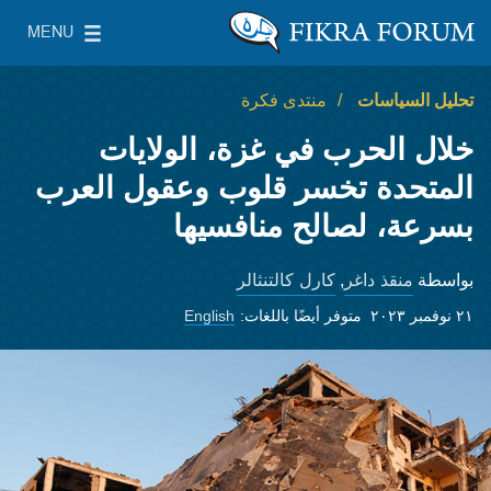
Skip to main content
MENU
معهد واشنطن لسياسات الشرق الأدنى
le Main Menu
تحليل السياسات
منتدى فكرة
خلال الحرب في غزة، الولايات
المتحدة تخسر قلوب وعقول العرب
بسرعة، لصالح منافسيها
منقذ داغر
كارل كالتنثالر
بواسطة
,
٢١ نوفمبر ٢٠٢٣
متوفر أيضًا باللغات:
English