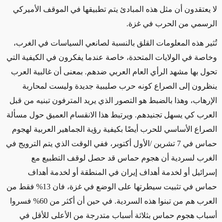
لا يعتقدون أن مثل هذه المبادئ يتم تطبيقها في الموقف الأميركي
الرسمي من الحرب في غزة.
تُثير هذه المعلومات القلق بالنسبة لصانعي السياسات في الغرب،
وخاصة في الولايات المتحدة، خاصة عندما يفكرون في الكيفية التي
تحول بها مشهد الرأي العام العربي ضدهم.
بمعنى أن غالبية العرب
ينظرون إلى الصراع كونه حرب صليبية جديدة وليست لمحاربة
الإرهاب، وهذا بالضبط هو التصور الذي يريد المترفون تبنيه من قبل
العرب كي يسهل تجنيدهم. ويرتبط هذا الانقسام العميق حول مسألة
الصراع الأساسي للحرب أيضًا بكيفية رؤية الجماهير العربية لهجوم
حماس في 7 تشرين /الأول أكتوبر، ففي الوقت الذي يتم الترويج في
الغرب لسردية أن هجوم حماس قد حصل لوقف التطبيع مع
إسرائيل أو لخدمة أهداف إيران في المنطقة أو لخدمة أهداف
حماس في تثبيت سيطرتها على الوضع في غزة، فان 13% فقط من
العرب هم من تبنوا هذه السردية. في حين أن أكثر من 60% فسروا
أسباب هجوم حماس بثلاثة أسباب متدرجة من الأعلى للأقل في