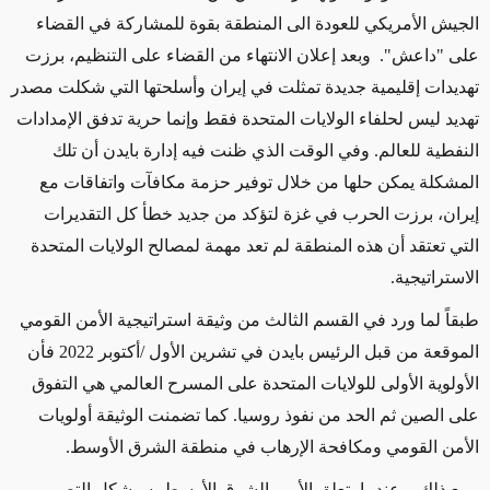
الجيش الأمريكي للعودة الى المنطقة بقوة للمشاركة في القضاء
على "داعش".
وبعد إعلان الانتهاء من القضاء على التنظيم،
برزت
تهديدات إقليمية جديدة تمثلت في إيران وأسلحتها التي شكلت مصدر
تهديد ليس لحلفاء الولايات المتحدة فقط وإنما حرية تدفق الإمدادات
النفطية للعالم. وفي الوقت الذي ظنت فيه إدارة بايدن أن تلك
المشكلة يمكن حلها من خلال توفير حزمة مكافآت واتفاقات مع
إيران، برزت الحرب في غزة لتؤكد من جديد خطأ كل التقديرات
التي تعتقد أن هذه المنطقة لم تعد مهمة لمصالح الولايات المتحدة
الاستراتيجية.
طبقاً لما ورد في القسم الثالث من وثيقة استراتيجية الأمن القومي
الموقعة من قبل الرئيس بايدن في تشرين الأول /أكتوبر 2022 فأن
الأولوية الأولى للولايات المتحدة على المسرح العالمي هي التفوق
على الصين
ثم
الحد من نفوذ روسيا. كما تضمنت الوثيقة أولويات
الأمن القومي ومكافحة الإرهاب في منطقة الشرق الأوسط.
ومع ذلك، وعندما يتعلق الأمر بالشرق الأوسط، سيشكل التصور