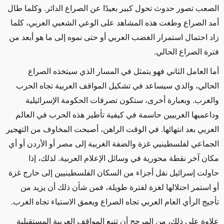
الصعب تصور حدوث تحول كبير بعيدًا عن الصراع الدائر. وكلما طال
أمد الصراع وطغت هذه المشاهد على الوعي الشعبي العربي، كلما
زاد احتمال استمرار الغضب العربي أو حتى نموه إلى ما هو أبعد من
فترة الصراع الحالي.
أما العامل الثاني فهو يتمثل في المسار الذي سيتخذه الصراع
الحالي، والذي سيساعد في تشكيل المواقف العربية تجاه الحرب
والغرب. وبعبارة أخرى، ستكون تصرفات الحكومة الإسرائيلية
وداعميها الغربيين حاسمة في كيفية تأطير هذه الحرب في العالم
العربي بعد انتهائها. في الوقت الراهن، أصبحت المخاوف من التهجير
الجماعي لفلسطينيي غزة والضفة الغربية إلى مصر أو الأردن أو أي
مكان آخر نقطة محورية في وسائل الإعلام العربية. لذلك، إذا
حاولت إسرائيل نقل أجزاء من السكان الفلسطينيين إلى خارج غزة
أو استمر احتلالها لغزة لفترة طويلة، فمن شأن ذلك أن يزيد من
تأجيج الرأي العام العربي تجاه الصراع ويعمق الاستياء تجاه الغرب.
علاوة على ذلك، من المرجح أن تتبع المواقف العربية المستقبلية