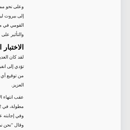
وعلى نحو مما
إلى بيروت لي
القومي في مج
والتأثير على 
الاختبار 
لقد كان العدي
تؤدي إلى انف
من توقيع أي 
العزيز.
عقب انتهاء ا
وفي إجابته ع
وقال "نحن نم