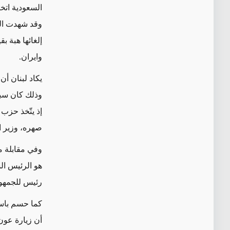
السعودية اتخ
وقد شهدت الف
وايران.
يكاد لبنان أن
وذلك كان سبب
إذ يتّخذ حزب 
صهره، وزير ا
هو الرئيس ال
رئيس للجمهور
كما حسم باسي
أن زيارة عون