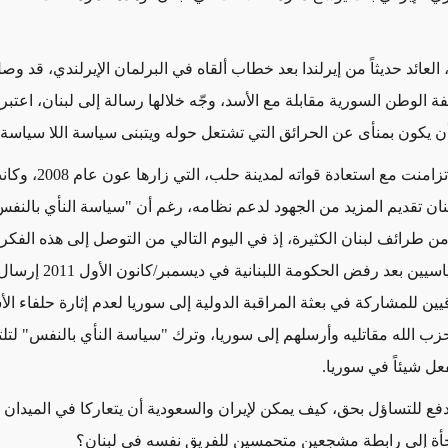
عائد حديثاً من إيرلندا بعد خطاب ألقاه في البرلمان الإيرلندي، قد وصل
الوطن السورية مقابلة مع الأسد، وجّه خلالها رسالة إلى لبنان، اعتبر في
أن يكون بمنأى عن الحرائق التي تشتعل حوله ويتبنى سياسة اللا سياسة.
رسالة الأسد تزامنت مع استعادة قواته
ان تقديم المزيد من الجهود لدعم نظامه، رغم أن "سياسة النأي بالنفس
طرائف لبنان الكثيرة، إذ في اليوم التالي من التوصل إلى هذه الفكرة
الأفرقاء السياسيين بعد رفض الحكومة اللبنان
ين للمشاركة في بعثة المراقبة الدولية إلى سوريا لعدم إثارة حلفاء ال
زب الله مقاتليه وأرسلهم إلى سوريا، وترك "سياسة النأي بالنفس" لتلت
عل شيئاً في سوريا.
تدفع للتساؤل بحق، كيف يمكن لإيران والسعودية أن يتعاركا في الميدان
جأة إلى رابطة مشجعين متحمسين للفريق نفسه في لبنان؟