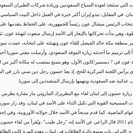
التي ستتخذ لعودة السياح السعوديين وزيادة شركات الطيران السعود
بنان. في المقابل، تبدو إيران أكثر خبرة في العمل داخل البيت السياسي ال
خاب الرئيس ميشال عون رئيساً للجمهورية، على الحفاظ بتقدمها على
ة، وهي بدأت تحركاتها بالإيعاز إلى الأسد إرسال مبعوث لتهنئة عون. ثم
ير منطقة مكة خالد الفيصل للقاء عون وتهنئته على انتخابه، عمدت سور
 إلى ترميم ما أحدثته زيارة الموفد السعودي، وأرسلت مفتي سوريا أحمد
حسّون لزيارة عون في 7 ديسمبر/كانون الأول، وهو يتمتع بمنصب له مكانة أكبر من
 يرأس اللجنة المركزية للحج، إذ يعدّ حسون رجل دين سني بارز في ال
عدائية ضد السعودية ويتهمها بإرسال المتشددين إلى سوريا.
ارة حسون إلى لبنان لقاء مع البطريرك الماروني مار بشارة بطرس ا
المسيحية القوية التي تكيل الثناء على الأسد في لبنان، وقد زار سوريا
وام الماضية، كما قدم مديحاً في الأسد خلال جولاته الأوروبية، وفي إحد
إلى الإليزيه عام 2011 قال الراعي عن الأسد إنه "رجل طيب". ويُقرأ من لقاء ح
 الإيراني بات يوسع دائرة العلاقات في لبنان، وهذه المرة كانت الطائفة