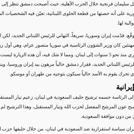
حل سليمان فرنجية خلال الحرب الأهلية، حيث أصبحت دمشق تنظر إلى
رية على أنه حصتها من قطعة الحلوى اللبنانية، تعيّن فيه الشخصيات الم
الية لها.
ّع، قدّمت إيران وسوريا، سريعاً، التهاني للرئيس اللبناني الجديد، لكن ا
لمهنئين كان وزير الشؤون الرئاسية في سوريا منصور عزام، وهي أول زي
لمسؤول سوري منذ نحو 5 سنوات إلى لبنان. ومما لا شك فيه، أن هذه الزيارة لي
لرئيس اللبناني الجديد، فقرار دمشق حالياً مرهون بيد إيران وروسيا، وي
أي تحرك يقوم به الأسد حالياً سيكون بتوجيه من طهران أو موسكو.
رانية
ى الرئاسة حسمه ترشيح حليف السعودية في لبنان، زعيم تيار المستق
بح عون المرشح المفضل لحزب الله وتيار المستقبل، وهذا الترشيح لم 
 من دون موافقة السعودية.
إيران سياسة استفزازية ضد السعودية في لبنان، من خلال حليفها حزب ال