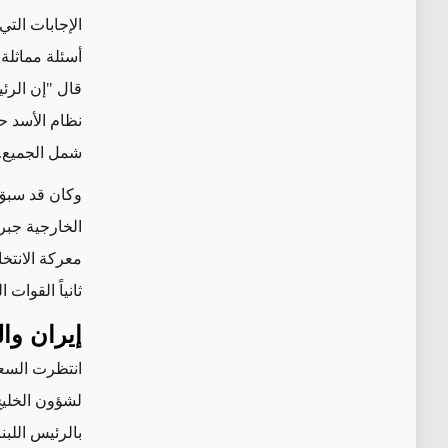
الإجابات الت
قال "إن الرئي
نظام الأسد حا
شمل الجميع.
وكان قد سبق 
معركة الانتخا
ثانياً القوات 
إيران وا
انتظرت السعو
لشؤون الخليج
بالرئيس اللبن