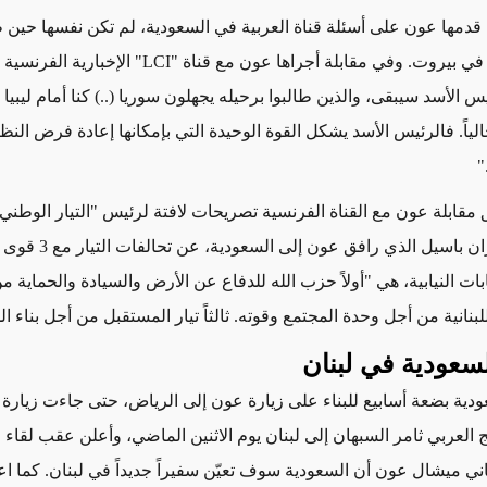
ي قدمها عون على أسئلة قناة العربية في السعودية، لم تكن نفسها حي
أسئلة مماثلة في بيروت. وفي مقابلة أجراها عون مع قناة "LCI
س الأسد سيبقى، والذين طالبوا برحيله يجهلون سوريا (..) كنا أمام ليبيا ثان
لياً. فالرئيس الأسد يشكل القوة الوحيدة التي بإمكانها إعادة فرض النظ
"
مقابلة عون مع القناة الفرنسية تصريحات لافتة لرئيس "التيار الوطني 
الخارجية جبران باسيل الذي را
بات النيابية، هي "أولاً حزب الله للدفاع عن الأرض والسيادة والحماية م
اللبنانية من أجل وحدة المجتمع وقوته. ثالثاً تيار المستقبل من أجل بناء ال
لسعودية في لبنان
دية بضعة أسابيع للبناء على زيارة عون إلى الرياض، حتى جاءت زيارة و
 العربي ثامر السبهان إلى لبنان يوم الاثنين الماضي، وأعلن عقب لقاء
اني ميشال عون أن السعودية سوف تعيّن سفيراً جديداً في لبنان. كما ا