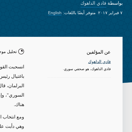
فادي الداهوك
بواسطة
٧ فبراير ٢٠١٧
متوفر أيضًا باللغات:
English
تحليل موج
عن المؤلفين
فادي الداهوك
فادي الداهوك، هو صحفي سوري.
باغتيال رئيس
البرلمان، قا
السوري"، وإن
هناك.
ومع انتخاب ال