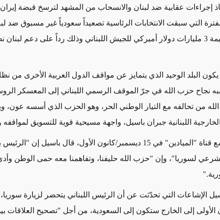
اذ إجراءات عقابية ضد لبنان والانسحاب من المشهد لترسخ قبضة إيران ع
ترة التي سبقت الانتخابات الرئاسية تصعيداً سعودياً غير مسبوق ضد لبن
إلغائها هبة بقيمة 3 مليارات دولار أميركي للجيش اللبناني وذلك رداً على دعم لبنان
 يكون البلد الوحيد الذي يتمايز عن مواقف الدول العربية الأخرى من نظا
ه نجاح حزب الله في جرّ الموقف الرسمي اللبناني إلى المعسكر الروسي
الله من تحالفه مع التيار الوطني الحر، وهو الحزب الذي أسسه عون، وير
لخارجية اللبنانية جبران باسيل، واجهة مسيحية قوية للتسويق لمواقفه 
وفي مقابلة مع قناة "الميادين" في 15 ديسمبر/كانون الأول، قال باسيل إن "ا
شرعي لسوريا"، وإن "حزب الله حليفنا، وتفاهمنا معه حمى الوطن وأدى
ية."
ل الإشاعات التي تحدّثت عن أن الرئيس اللبناني يتحضر لزيارة سوريا، ب
 الأولى إلى الخارج ستكون إلى السعودية، من أجل "تصحيح العلاقات بين