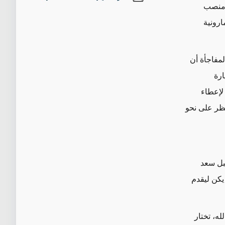
 منصب
ارونية
لمفاجأة أن
ارة
ست لإعطاء
نظر على نحو
بل سعد
يكن ليقدم
له، تختار