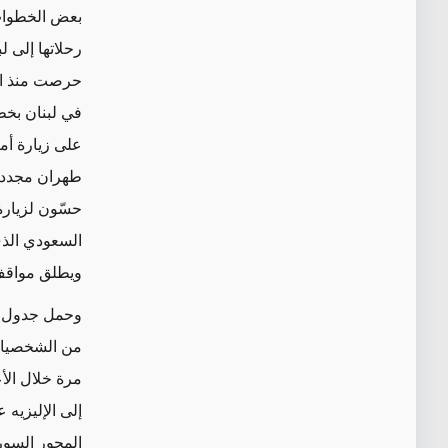
بعض الخطوات 
رحلاتها إلى ل
حرصت منذ انت
في لبنان بخطو
على زيارة أم
طهران مجدداً
السعودي الذي
ويطلق مواقف 
وحمل جدول زي
من الشخصيات 
مرة خلال الأع
المحور السوري