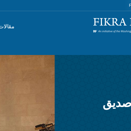
F
orum)
مقالات
 صديق