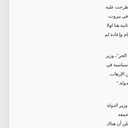
ن طرحت عليه
" الإخبارية الفرنسية في بيروت،
ية هنا لولا
ام وإعادة لم
الحر"، وزير
فق عون إلى السعودية، عن تحالفات التيار مع 3 قوى سياسية في
ن الإرهاب.
دولة."
زير الدولة
 جمعه
علن أن هناك