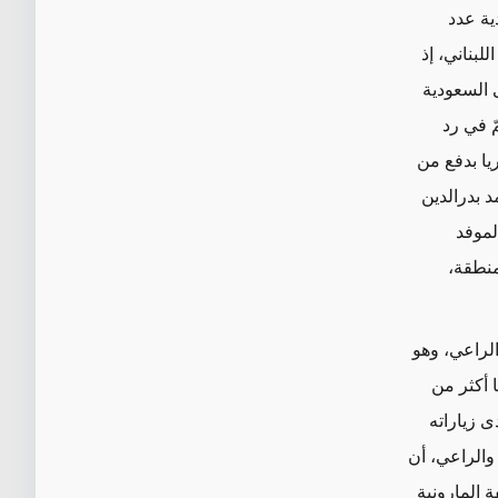
ية عدد
لبناني، إذ
 السعودية
ّ في رد
يا بدفع من
 بدرالدين
 الموفد
منطقة،
لراعي، وهو
 أكثر من
ى زياراته
سون والراعي، أن
 المارونية