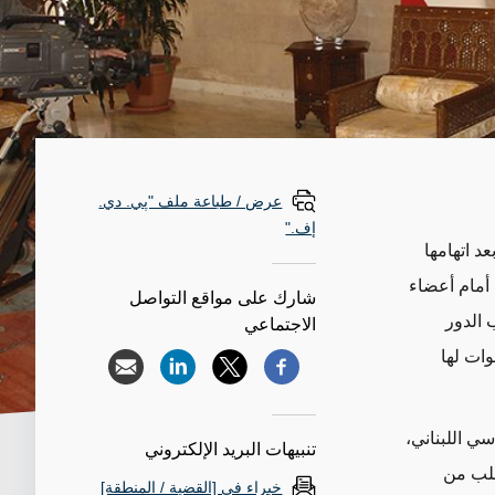
عرض / طباعة ملف "پي. دي.
إف."
ات السورية من لبنان عام 2005 بموجب قرار مجلس الأمن رقم 1559، بعد اتهامها
 أمام أعضاء
شارك على مواقع التواصل
 الدور
الاجتماعي
وات لها
سي اللبناني،
تنبيهات البريد الإلكتروني
زيارات منذ دخول الجيش السوري إلى لبنان عام 1976 بطلب من
خبراء في [القضية / المنطقة]