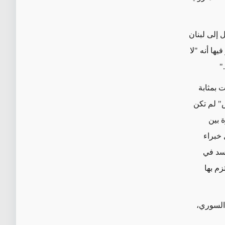
 إلى لبنان
ها أنه "لا
"
 لمدينة حلب، التي زارها عون عام 2008، وكانت بمثابة
" لم تكن
 بين
ية في ديسمبر/كانون الأول 2011 إرسال خبراء
أسد في
زم بها
 السوري،