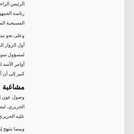
الرئيس الرا
رئاسة الجمهو
المسيحية المو
وعلى نحو متوق
أول الزوار ا
أوامر الأسد ل
كبير إلى أن 
مشاغبة إي
وصول عون إل
الحريري، ليص
عليه الحريري
وبينما تنتهج 