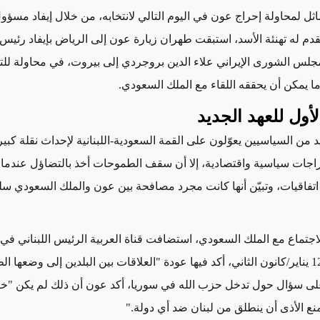
ثل لمحاولة إحراج عون في اليوم التالي لانتخابه، من خلال إيفاد مسؤ
قدم له تهنئة الأسد، استبقت طهران زيارة عون إلى الرياض بإيفاد رئيس 
لس الشورى الإيراني علاء الدين بروجردي إلى بيروت، في محاولة ل
ما يمكن أن يحققه اللقاء مع الملك السعودي.
الأول للعهد الجديد
د من السياسيين يعوّلون على القمة السعودية-اللبنانية لإحداث نقلة كبي
راجات سياسية واقتصادية، إلا أن سقف الطموحات أخذ بالتضاؤل عندما 
اتفاقيات، وتبيّن أنها كانت مجرد مصافحة بين عون والملك السعودي سل
لاجتماع مع الملك السعودي، استضافت قناة العربية الرئيس اللبناني في 
مطولة، في 12 يناير/كانون الثاني، أكد فيها عودة "العلاقات بين البلدين إلى وضعها ا
لى سؤال حول تدخل حزب الله في سوريا، أكد عون أن ذلك لم يكن "خيا
نع الأذى أن ينطلق من لبنان ضد أي دولة."