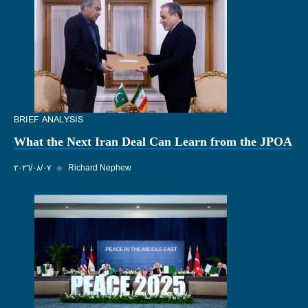
BRIEF ANALYSIS
What the Next Iran Deal Can Learn from the JPOA
Richard Nephew
◆
٠٧‏/٠٨‏/٢٠٢٦