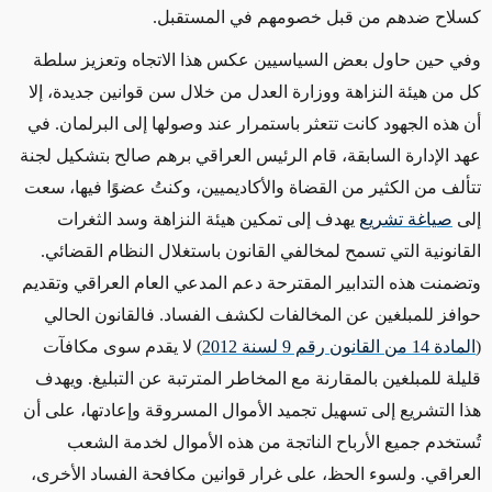
كسلاح ضدهم من قبل خصومهم في المستقبل.
وفي حين حاول بعض السياسيين عكس هذا الاتجاه وتعزيز سلطة
كل من هيئة النزاهة ووزارة العدل من خلال سن قوانين جديدة، إلا
أن هذه الجهود كانت تتعثر باستمرار عند وصولها إلى البرلمان. في
عهد الإدارة السابقة، قام الرئيس العراقي برهم صالح بتشكيل لجنة
تتألف من الكثير من القضاة والأكاديميين، وكنتُ عضوًا فيها، سعت
إلى
صياغة تشريع
يهدف إلى تمكين هيئة النزاهة وسد الثغرات
القانونية التي تسمح لمخالفي القانون باستغلال النظام القضائي.
وتضمنت هذه التدابير المقترحة دعم المدعي العام العراقي وتقديم
حوافز للمبلغين عن المخالفات لكشف الفساد. فالقانون الحالي
(
المادة 14 من القانون رقم 9 لسنة 2012
) لا يقدم سوى مكافآت
قليلة للمبلغين بالمقارنة مع المخاطر المترتبة عن التبليغ. ويهدف
هذا التشريع إلى تسهيل تجميد الأموال المسروقة وإعادتها، على أن
تُستخدم جميع الأرباح الناتجة من هذه الأموال لخدمة الشعب
العراقي. ولسوء الحظ، على غرار قوانين مكافحة الفساد الأخرى،