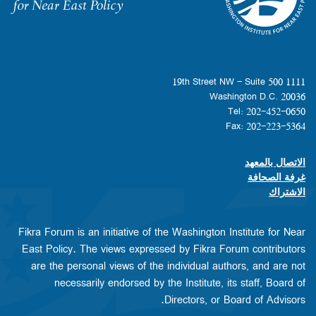
Homepage
1111 19th Street NW - Suite 500
Washington D.C. 20036
Tel: 202-452-0650
Fax: 202-223-5364
الاتصال بالمعهد
Footer contact links
غرفة الصحافة
الاشتراك
Fikra Forum is an initiative of the Washington Institute for Near
East Policy. The views expressed by Fikra Forum contributors
are the personal views of the individual authors, and are not
necessarily endorsed by the Institute, its staff, Board of
Directors, or Board of Advisors.​​