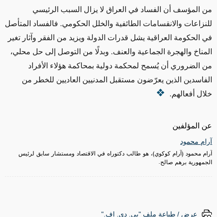
من المؤسف أن الفساد في العراق لا يزال السبب الرئيسي
للنزاعات والانقسامات الطائفية والخلل الحكومي. فالفساد المتأصل
في الحكومة العراقية يشل قدرات الدولة ويزيد من الفقر وآثار تغير
المناخ والهجرة الجماعية والعنف. وبدلًا من التوصل إلى حل محلي،
من الضروري أن يُسمح لمحكمة دولية بمحاكمة هؤلاء الأفراد
الفاسدين الذين يعرّضون مستقبل المدنيين العاديين للخطر من
خلال أفعالهم.
عن المؤلفين
آرام محمود
آرام محمود (آرام كوكوي)، هو طالب دكتوراه في الاقتصاد ومستشار سابق لرئيس
الجمهورية برهم صالح.
عرض / طباعة ملف "پي. دي. إف."