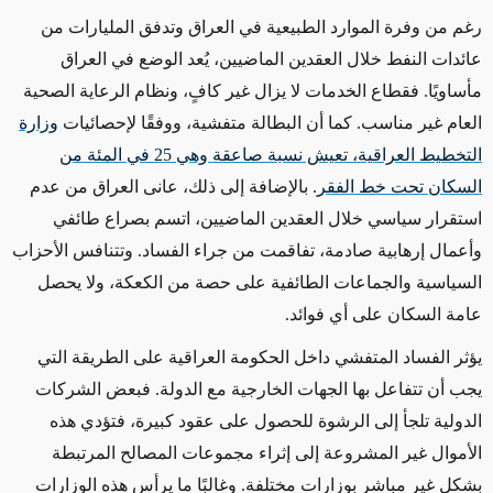
رغم من وفرة الموارد الطبيعية في العراق وتدفق المليارات من
عائدات النفط خلال العقدين الماضيين، يُعد الوضع في العراق
مأساويًا. فقطاع الخدمات لا يزال غير كافٍ، ونظام الرعاية الصحية
العام غير مناسب. كما أن البطالة متفشية، ووفقًا لإحصائيات
وزارة
التخطيط العراقية، تعيش نسبة صاعقة وهي 25 في المئة من
السكان تحت خط الفقر
. بالإضافة إلى ذلك، عانى العراق من عدم
استقرار سياسي
خلال
العقدين الماضيين، اتسم بصراع طائفي
وأعمال إرهابية صادمة، تفاقمت من جراء الفساد. وتتنافس الأحزاب
السياسية والجماعات الطائفية على حصة من الكعكة، ولا يحصل
عامة السكان على أي فوائد.
يؤثر الفساد المتفشي داخل الحكومة العراقية على الطريقة التي
يجب أن تتفاعل بها الجهات الخارجية مع الدولة. فبعض الشركات
الدولية تلجأ إلى الرشوة للحصول على عقود كبيرة، فتؤدي هذه
الأموال غير المشروعة إلى إثراء مجموعات المصالح المرتبطة
بشكل غير مباشر بوزارات مختلفة. وغالبًا ما يرأس هذه الوزارات