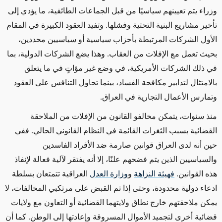
وزراء يتم تعيينهم سياسيًا من قبل الجماعات الطائفية، ما يؤدي إلى
تأخير مشاريع البنية التحتية وفشلها. وتفيد العقود الكبيرة في المقام
الأول الشركات المرتبطة بأحزاب سياسية أو سياسيين محددين،
بحيث تعمل مع الإفلات من العقاب. وهذا يضع الشركات الدولية، بما
في ذلك الشركات الأمريكية، في وضع غير مؤاتٍ في ما يتعلق
بالامتثال لتدابير مكافحة الفساد، بينما تحاول التنافس على العقود
وتمارس الأعمال التجارية في العراق.
منذ سنوات، يتمكن مخالفو القانون من الإفلات من الملاحقة
القضائية بسبب الثغرات القائمة في النظام القانوني الحالي. ففي
حين أنه لدى العراق قوانين صارمة ضد الأفراد الفاسدين
والسياسيين الذين يتم فضحهم علنًا، إلا أنه يفتقر لآلية فعالة لإنفاذ
هذه القوانين.
فهيئة النزاهة
و
وزارة العدل
العراقية تتمتعان بسلطة
ادعاء دولية محدودة، وحتى إذا تم القبض على مرتكبي المخالفات، لا
يمكن ملاحقتهم خارج نطاق ولايتهما القضائية أو التعاون مع ولايات
قضائية أخرى لتجميد الأموال المسروقة وإعادتها إلى الوطن. كما أن