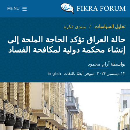
Skip to main content
MENU
معهد واشنطن لسياسات الشرق الأدنى
le Main Menu
تحليل السياسات
منتدى فكرة
حالة العراق تؤكد الحاجة الملحة إلى
إنشاء محكمة دولية لمكافحة الفساد
آرام محمود
بواسطة
١٢ ديسمبر ٢٠٢٣
متوفر أيضًا باللغات:
English