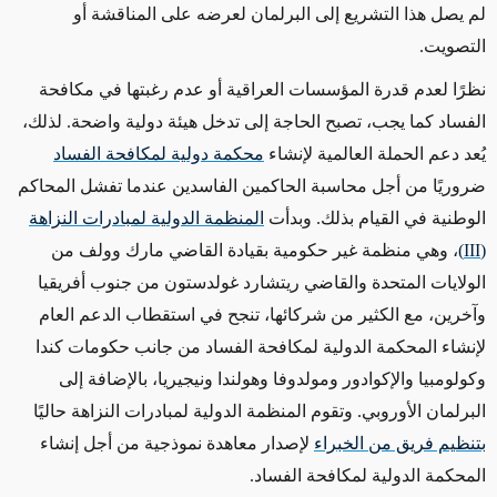
لم يصل هذا التشريع إلى البرلمان لعرضه على المناقشة أو
التصويت.
نظرًا لعدم قدرة المؤسسات العراقية أو عدم رغبتها في مكافحة
الفساد كما يجب، تصبح الحاجة إلى تدخل هيئة دولية واضحة. لذلك،
يُعد دعم الحملة العالمية لإنشاء
محكمة دولية لمكافحة الفساد
ضروريًا من أجل محاسبة الحاكمين الفاسدين عندما تفشل المحاكم
الوطنية في القيام بذلك. وبدأت
المنظمة الدولية لمبادرات النزاهة
(
III
)
، وهي منظمة غير حكومية بقيادة القاضي مارك وولف من
الولايات المتحدة والقاضي ريتشارد غولدستون من جنوب أفريقيا
وآخرين، مع الكثير من شركائها، تنجح في استقطاب الدعم العام
لإنشاء المحكمة الدولية لمكافحة الفساد من جانب حكومات كندا
وكولومبيا والإكوادور ومولدوفا وهولندا ونيجيريا، بالإضافة إلى
البرلمان الأوروبي. وتقوم المنظمة الدولية لمبادرات النزاهة حاليًا
بتنظيم فريق من الخبراء
لإصدار معاهدة نموذجية من أجل إنشاء
المحكمة الدولية لمكافحة الفساد.