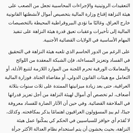
التعقيدات الروتينية والإجراءات المحاسبية تجعل من الصعب على
هيئة النزاهة إقناع وزارة المالية بتخصيص أموال لأنشطتها القانونية
خارج العراق. وغالبًا ما تؤدي البيروقراطية المحيطة بالتخصيصات
المالية إلى تأخيرات وعقبات تعيق قدرة هيئة النزاهة على تنفيذ
المهام الأساسية في الولايات القضائية الأجنبية.
على الرغم من الدور الحاسم الذي تلعبه هيئة النزاهة في التحقيق
في الفساد وتعزيز المساءلة، فإن الشبكة المعقدة من اللوائح
والمعاملات الورقية تحرم اللجنة من الموارد اللازمة لتتبع الأدلة، أو
التعامل مع هيئات القانون الدولي، أو مقاضاة الجناة. فوزارة المالية
العراقية، حتى بعد زيادة ميزانيتها الممتدة على ثلاث سنوات بثلاثة
أضعاف، لم تخصص أي أموال لهيئة النزاهة من أجل تعزيز قدراتها
في الملاحقة القضائية. وفي حين أن الآثار الضارة للفساد معروفة
جيدًا، لم يبدِ المسؤولون العراقيون اهتمامًا يذكر بمكافحته. وكذلك،
لا تُقدَم أي حوافز للسياسيين في الحكم كي يمكّنوا عمل هيئة
النزاهة، بحيث يخشون أن يتم استخدام نظام العدالة الأكثر جرأة