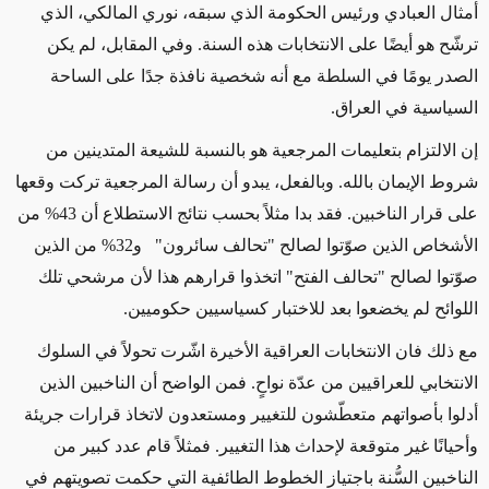
أمثال العبادي ورئيس الحكومة الذي سبقه، نوري المالكي، الذي
ترشّح هو أيضًا على الانتخابات هذه السنة. وفي المقابل، لم يكن
الصدر يومًا في السلطة مع أنه شخصية نافذة جدًا على الساحة
السياسية في العراق.
إن الالتزام بتعليمات المرجعية هو بالنسبة للشيعة المتدينين من
شروط الإيمان بالله. وبالفعل، يبدو أن رسالة المرجعية تركت وقعها
على قرار الناخبين. فقد بدا مثلاً بحسب نتائج الاستطلاع أن 43% من
الأشخاص الذين صوّتوا لصالح "تحالف سائرون" و32% من الذين
صوّتوا لصالح "تحالف الفتح" اتخذوا قرارهم هذا لأن مرشحي تلك
اللوائح لم يخضعوا بعد للاختبار كسياسيين حكوميين.
مع ذلك فان الانتخابات العراقية الأخيرة اشّرت تحولاً في السلوك
الانتخابي للعراقيين من عدّة نواحٍ. فمن الواضح أن الناخبين الذين
أدلوا بأصواتهم متعطّشون للتغيير ومستعدون لاتخاذ قرارات جريئة
وأحيانًا غير متوقعة لإحداث هذا التغيير. فمثلاً قام عدد كبير من
الناخبين السُّنة باجتياز الخطوط الطائفية التي حكمت تصويتهم في