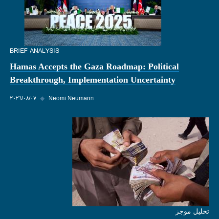
BRIEF ANALYSIS
Hamas Accepts the Gaza Roadmap: Political
Breakthrough, Implementation Uncertainty
Neomi Neumann
◆
٠٧‏/٠٨‏/٢٠٢٦
تحليل موجز