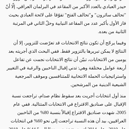
حيدر العبادي بالعدد الأكبر من المقاعد في البرلمان العراقي. إلّا أنّ
"تحالف سائرون" و"تحالف الفتح" تفوّقا على لائحة العبادي بحيث
فاز الأول بأكبر عدد من المقاعد النيابية وحلّ الثاني في المرتبة
الثانية من بعده.
وفيما يرجّح أن تكون نتائج الانتخابات قد تعرّضت للتزوير، إلا أن
النتائج لا يمكن تبريرها بالتزوير فقط. ففي البحث الذي أجريته بعد
يومين من الانتخابات، تبيّن أن نتائج الانتخابات نجمت عن تفاعل
أربعة عوامل مختلفة وهي: تدني إقبال الناخبين والرغبة في التغيير
واستراتيجيات الحملة الانتخابية للمتنافسين وموقف المرجعية
الشيعية الدينية من المرشحين.
منذ أول انتخابات أجريت بعد سقوط نظام صدام، تراجعت نسبة
الإقبال على صناديق الاقتراع في الانتخابات المتتالية. ففي عام
2005، شهدت صناديق الاقتراع إقبالاً بنسبة 80% من الناخبين
العراقيين، بيد أن هذه النسبة تراجعت إلى نحو 60% في انتخابات