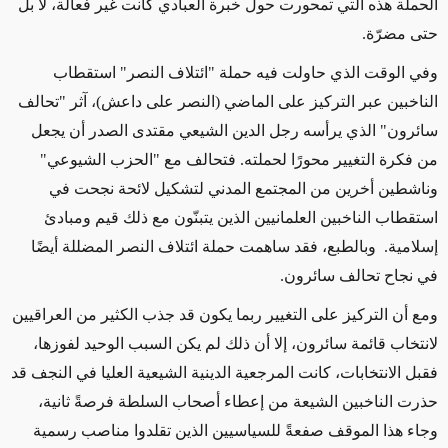
الحملة هذه التي تمحورت حول خبرة العبادي كانت غير فعالة، لا بل
حتى مضرّة.
وفي الوقت الذي حاولت فيه حملة "ائتلاف النصر" استقطاب
الناخبين عبر التركيز على الماضي (النصر على داعش)، آثر "تحالف
سائرون" الذي يرأسه رجل الدين الشيعي مقتدى الصدر أن يجعل
من فكرة التغيير محورًا لحملته. فتحالف مع "الحزب الشيوعي"
وناشطين أخرين من المجتمع المدني لتشكيل لائحة نجحت في
استقطاب الناخبين العلمانيين الذين يتبنّون مع ذلك قيم ومبادئ
إسلامية. وبالطبع، فقد ساهمت حملة ائتلاف النصر المضللة أيضًا
في نجاح تحالف سائرون.
ومع أن التركيز على التغيير ربما يكون قد جذب الكثير من العراقيين
لانتخاب قائمة سائرون، إلا أن ذلك لم يكن السبب الوحيد لفوزها،
فقبل الانتخابات، كانت المرجعية الدينية الشيعية العليا في النجف قد
حذرت الناخبين الشيعة من إعطاء أصحاب السلطة فرصةً ثانية،
وجاء هذا الموقف صفعةً للسياسيين الذين تقلدوا مناصب رسمية