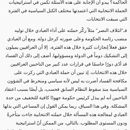
الحاكمة؟ يبدو أن الإجابة على هذه الأسئلة تكمن في استراتيجيات
الحملة الانتخابية التي اعتمدتها مختلف الكتل السياسية في الفترة
التي سبقت الانتخابات.
فـ"اتئلاف النصر" مثلاً ركّز حملته على أداء العبادي خلال توليه
منصب رئاسة الحكومة وعلى صورته كرجل دولة. ومع أن العبادي
حقق فعلاً إنجازات كثيرة خلال هذه الفترة، إلا أن العراقيين يميلون
إلى التشكيك دوماً في الدولة ومسؤوليها. أضف إلى ذلك أن الفساد
قد أدّى دورًا حاسمًا في قرارات عدد كبير من الناخبين العراقيين
خلال هذه الانتخابات. إذ تبين أن حملة العبادي التي ركزت على
مكافحة الفساد أضرت به ليس لأنه سياسي ومنخرط في الشؤون
السياسية منذ سقوط النظام السابق فحسب، بل أيضًا بسبب اعتقاد
الناخبين أنه لم يبذل كرئيس حكومة جهودًا كافية للتخفيف من حدة
المشكلة. وفي هذا السياق، ربما يمكن القول إن المساعي التي بذلها
العبادي لمعالجة هذه المسألة خلال حملته الانتخابية جاءت متأخرةً
ودون المستوى المطلوب. بالتالي، من الممكن أنّ استراتيجية