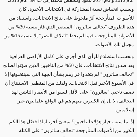
عام 2010 وعام 2014 لتعود وتنخفض مجددًا إلى 44.5% عام 2018.
وبسبب انخفاض نسبة المشاركة في الانتخابات الأخيرة، كان
للأصوات المتأرجحة أثرٌ ملحوظ على نتائج الانتخابات. واستفاد من
هذه الظروف "تحالف سائرون" المنتصر الذي فاز بنسبة 30% من
الأصوات المتأرجحة، فيما لم يحظَ "ائتلاف النصر" إلا بنسبة 15% من
مجمل تلك الأصوات.
وبحسب استطلاع للرأي الذي أجري على كامل الأراضي العراقية
بعد صدور نتائج الانتخابات، فإن 50% من الناخبين الذين صوّتوا لصالح
"تحالف سائرون" لم يتخذوا قرارهم بشأن الجهة التي سينتخبونها إلا
في الأسبوع الأخير قبل الانتخابات. ولذلك من المنطقي الاستنتاج أن
نصف ناخبي "سائرون" على الأقل ليسوا من الأنصار الثابتين لهذا
التحالف، لا بل إن الكثيرين منهم هم في الواقع علمانيون غير
إسلاميين.
إذًا ما سبب خيار هؤلاء الناخبين؟ بمعنىَ آخر، لماذا فضّل هذا الكم
الكبير من الأصوات المتأرجحة "تحالف سائرون" على الكتلة