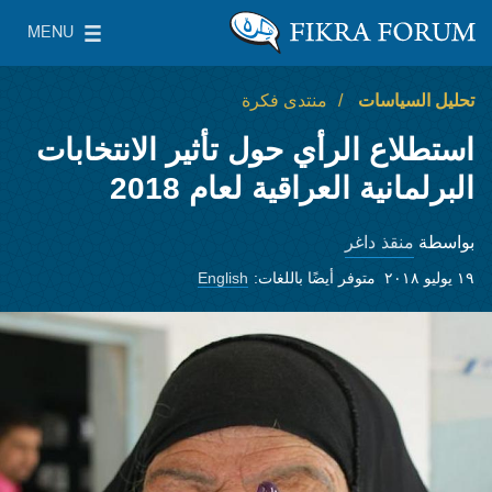
Skip to main content
MENU
معهد واشنطن لسياسات الشرق الأدنى
le Main Menu
تحليل السياسات
منتدى فكرة
استطلاع الرأي حول تأثير الانتخابات
البرلمانية العراقية لعام 2018
منقذ داغر
بواسطة
١٩ يوليو ٢٠١٨
متوفر أيضًا باللغات:
English