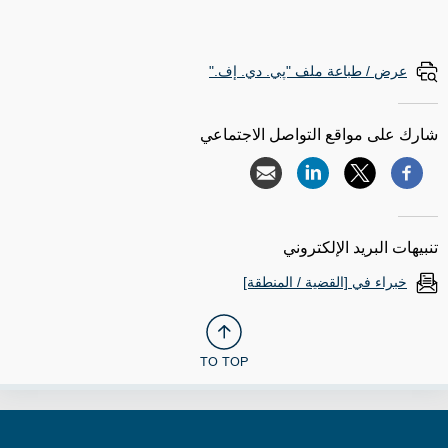
عرض / طباعة ملف "پي. دي. إف."
شارك على مواقع التواصل الاجتماعي
تنبيهات البريد الإلكتروني
خبراء في [القضية / المنطقة]
TO TOP