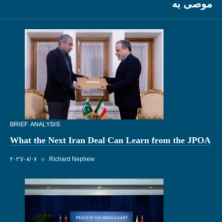
موصى به
BRIEF ANALYSIS
What the Next Iran Deal Can Learn from the JPOA
Richard Nephew
◆
٠٧‏/٠٨‏/٢٠٢٦