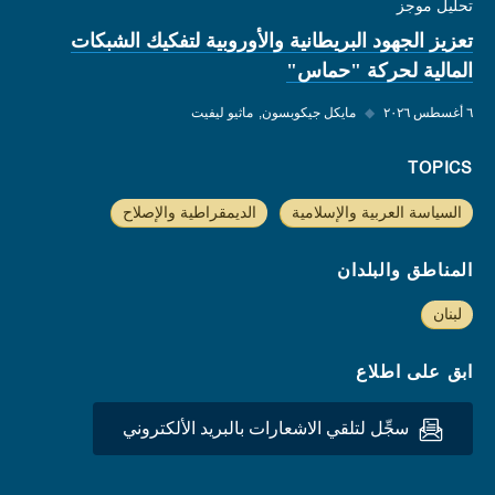
تحليل موجز
تعزيز الجهود البريطانية والأوروبية لتفكيك الشبكات
المالية لحركة "حماس"
٦ أغسطس ٢٠٢٦
◆
مايكل جيكوبسون
ماثيو ليفيت
TOPICS
السياسة العربية والإسلامية
الديمقراطية والإصلاح
المناطق والبلدان
لبنان
ابق على اطلاع
سجِّل لتلقي الاشعارات بالبريد الألكتروني