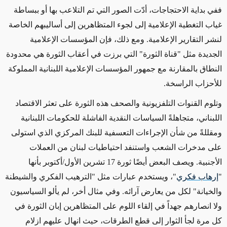
ففي بداية الاحتجاجات، أدّت الصور التي تم التلاعب بها أو ببساطة
غياب التغطية الإعلامية إلى لجوء المتظاهرين إلى أساليبهم الخاصة
لنشر التقارير الإعلامية. ومع ذلك، فإن المؤسسات الإعلامية
الجديدة مثل "قناة الثورة" التي برزت في أعقاب الثورة هي محدودة
النطاق بالمقارنة مع جمهور المؤسسات الإعلامية اللبنانية المملوكة
للأحزاب الراسخة.
وتلوم القنوات التلفزيونية والصحف هذه الثورة على تعثر الاقتصاد
اللبناني، متجاهلةً السياسات النقدية الفاشلة للحكومات اللبنانية
ومقللةً من شأن الإجراءات التعسفية للبنك المركزي الذي استولى
على مدخرات الشعب واستنفد احتياطيات لبنان من العملات
الأجنبية. ويصف البعض أيضًا ثورة 17 تشرين الأول/أكتوبر بأنها
"
إرهاب فكري
"، ويستخدم عبارات مثل "الترهيب الفكري والشيطنة
والخيانة" لكل من يعارض آرائه.
وفي مثال أخر، لم يألو السياسيون
ولا انصارهم جهداً في إلقاء اللوم على المتظاهرين إبان الثورة في
كل مرة لجأ الثوار إلى قطع الطرقات،
حيث انهال عليهم ازلام