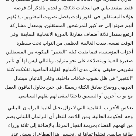
فقط بمقعد نيابي في انتخابات 2018). والجدير بالذكر أنّ فرصة
هؤلاء المستقلين في الفوز زادت بفضل تصويت المغتربين، إذ يُفهم
أنهم صوتوا إلى حد كبير للمرشحين المستقلين، وبمعدل مشاركة
ارتفع بمقدار ثلاثة أضعاف مقارنةً بالدورة الانتخابية السابقة. وفي
الوقت نفسه، بقيت الغالبية العظمى من النواب تحت سيطرة
أحزاب المؤسسة، فيما بقيت كتلة "التغيير" المكونة من المستقلين
صغيرة للغاية ومتصدّعة على نحو متزايد، وبالتالي ليس لها أي تأثير
تشريعي حقيقي. وعلى مدى الأسابيع القليلة الماضية، تفككت كتلة
"التغيير" في ظل نشوب خلافات داخلية، وغادر النائبان ميشال
الدويهي ووضاح صادق الكتلة رسميًا، في حين يحاول الباقون العمل
مع نواب آخرين أو التنسيق داخليًا ليبقى لهم ثقلهم السياسي.
تعكس الأحزاب التقليدية التي لا تزال تحتل أغلبية البرلمان اللبناني
وجه الحكومة الحالية. ومن اللافت للنظر أن البرلمان اللبناني يضم
من اتهمهم القضاء بجريمة انفجار المرفأ، بالإضافة إلى ثلاثة وزراء
طاقة سابقين فشلوا تمامًا في تحسين هذا القطاع. إذ يعيش عدد