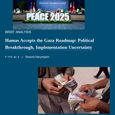
BRIEF ANALYSIS
Hamas Accepts the Gaza Roadmap: Political
Breakthrough, Implementation Uncertainty
Neomi Neumann
◆
٠٧‏/٠٨‏/٢٠٢٦