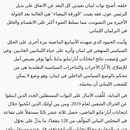
خلفه، أصبح نواب لبنان بعيدين كل البعد عن الاتفاق على بديل
للرئيس عون. فقد بقيت "الورقة البيضاء" هي الغالبة بعد الجولة
الأخيرة من التصويت، مما يسلط الضوء أكثر على الانقسام والخلل
في البرلمان اللبناني.
وأثبت الجمود الذي شهدته الأسابيع الماضية مرة أخرى على الخلل
السياسي المنهجي في لبنان وأثره على حياة اللبنانيين العاديين. وفي
حين وُصِفت نتائج انتخابات أيار/مايو بدايةً بأنها توفر بصيص أمل
للإصلاح، إلاّ أنّ الأحزاب والتناحرات السياسية التقليدية هي من
تتحكم بالوضع السياسي الداخلي في لبنان، وهو وضع لا يمكن
للشعب اللبناني أن يتحمله.
في البداية، عُلّقت الآمال على النواب المستقلين الجدد الذين انبثقوا
عن الحراك الشعبي لعام 2019. ومن بين أولئك الذين انتُخبوا خلال
انتخابات أيار/مايو الماضي، حصل ثلاثة عشر نائبًا مستقلاً على مقاعد
في المجلس النيابي المؤلّف من 128 مقعدًا، ما يدلّ على تحوّل
جذري بالمقارنة مع الانتخابات السابقة (فقد فاز عضو مستقل واحد