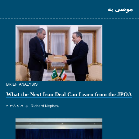
موصى به
BRIEF ANALYSIS
What the Next Iran Deal Can Learn from the JPOA
Richard Nephew
◆
٠٧‏/٠٨‏/٢٠٢٦