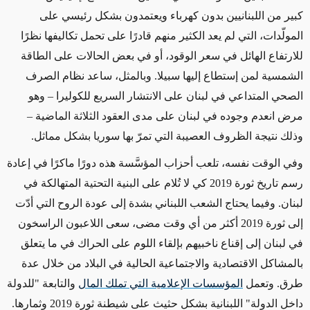
كبير من اللبنانيين بدون كهرباء ويعتمدون بشكل رئيسي على
المولّدات، التي لم يعد الكثير منهم قادرًا على تحمل تكاليفها نظرًا
للارتفاع الهائل في سعر الوقود، أو في بعض الحالات على الطاقة
الشمسية لمن إستطاع إليها سبيلا. وبالمثل، ساعد نظام الصرف
الصحي المتداعي في لبنان على الانتشار السريع للكوليرا – وهو
مرض انعدم وجوده في لبنان على مدى العقود الثلاثة الماضية –
وذلك نتيجة الظروف العصيبة التي تمرّ بها سوريا بشكل مماثل.
وفي الوقت نفسه، تلعب أحزاب المؤسَّسة هذه دورًا ماكرًا في إعادة
رسم تاريخ ثورة 2019 كي لا تُلام على البنية التحتية المتهالكة في
لبنان. وفيما
يحتاج الشعب اللبناني بشدة
إلى عودة الروح التي أدّت
إلى ثورة 2019 أكثر من أي وقت مضى، سعى اللاعبون الراسخون
في لبنان إلى إقناع ناخبيهم بإلقاء اللوم على الحراك في ما يتعلق
بالمشاكل الاقتصادية والاجتماعية الحالية في البلاد من خلال عدة
طرق. وتعمل
المؤسسات الإعلامية التي تملك المال
والتابعة "للدولة
داخل الدولة" اللبنانية بشكل حثيث على شيطنة ثورة 2019 وثمارها.