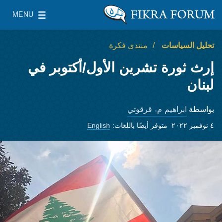
Skip to main content
MENU
معهد واشنطن لسياسات الشرق الأدنى
le Main Menu
تحليل السياسات
منتدى فكرة
إرث ثورة تشرين الأول/أكتوبر في
لبنان
ابراهيم م. قرقوتي
بواسطة
٤ نوفمبر ٢٠٢٢
متوفر أيضًا باللغات:
English