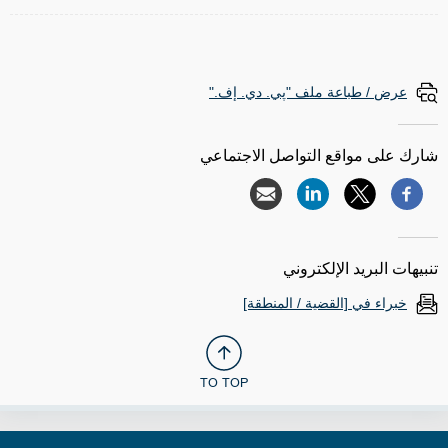
عرض / طباعة ملف "پي. دي. إف."
شارك على مواقع التواصل الاجتماعي
تنبيهات البريد الإلكتروني
خبراء في [القضية / المنطقة]
TO TOP