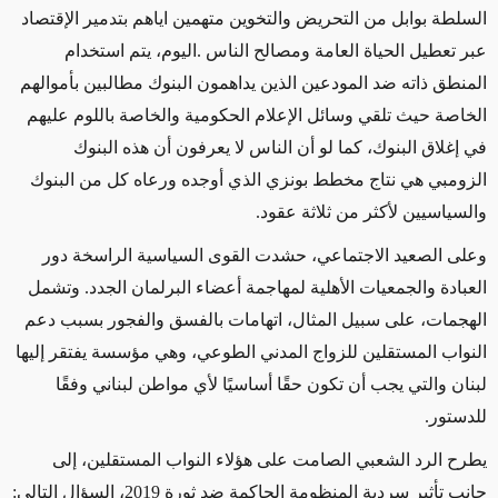
السلطة بوابل من التحريض والتخوين متهمين اياهم بتدمير الإقتصاد
عبر تعطيل الحياة العامة ومصالح الناس .اليوم، يتم استخدام
المنطق ذاته ضد المودعين الذين يداهمون البنوك مطالبين بأموالهم
الخاصة
حيث تلقي وسائل الإعلام الحكومية والخاصة باللوم عليهم
في إغلاق البنوك، كما لو أن الناس لا يعرفون أن هذه البنوك
الزومبي هي نتاج مخطط بونزي الذي أوجده ورعاه
كل من البنوك
والسياسيين لأكثر من ثلاثة عقود.
وعلى الصعيد الاجتماعي، حشدت القوى السياسية الراسخة دور
العبادة والجمعيات الأهلية لمهاجمة أعضاء البرلمان الجدد. وتشمل
الهجمات، على سبيل المثال، اتهامات بالفسق والفجور بسبب دعم
النواب المستقلين للزواج المدني الطوعي، وهي مؤسسة يفتقر إليها
لبنان والتي يجب أن تكون حقًا أساسيًا لأي مواطن لبناني وفقًا
للدستور.
يطرح الرد الشعبي الصامت على هؤلاء النواب المستقلين، إلى
جانب تأثير سردية المنظومة الحاكمة ضد ثورة 2019، السؤال التالي: