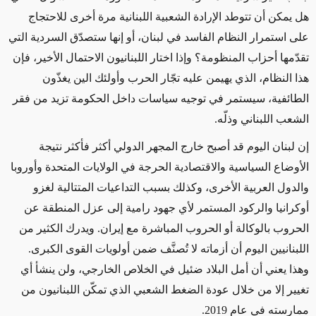
هل يمكن أن تتوطد الإرادة الشعبية اللبنانية مرة أخرى للاحتجاج
على
استمرار النظام الفاسد في لبنان
، أو إنها ستصدّق السردية التي
تقدّمها أحزاب المنظومة
؟
وإذا اختار اللبنانيون الاحتمال الأخير، فإن
هذا النظام، الذي يهيمن عليه تجّار الحرب وأولئك الين يغذّون
الطائفية، سيستمر في توجيه
سياسات داخل الحكومة تزيد من فقر
الشعب اللبناني وذلّه.
إن لبنان اليوم قد أصبح
خارج المجهر الدولي أكثر فأكثر نتيجة
الأوضاع السياسية والاقتصادية الحرجة في الولايات المتحدة وأوروبا
والدول العربية الأخرى، وكذلك بسبب التداعيات المتتالية لغزو
أوكرانيا والركود المستمر لأي جهود رامية إلى عزل المنطقة
عن
الحروب بالوكالة أو الحروب المباشرة مع إيران
. ويدرك الكثير من
اللبنانيين اليوم أن أزماته لا تُصنَّف ضمن أولويات القوى الكبرى.
وهذا يعني أن أمل البلاد ضئيل في الخلاص الخارجي، ولن ينشأ أي
تغيير إلا من
خلال
عودة الضغط الشعبي الذي
تمكّن
اللبنانيون من
ممارسته في عام 2019.