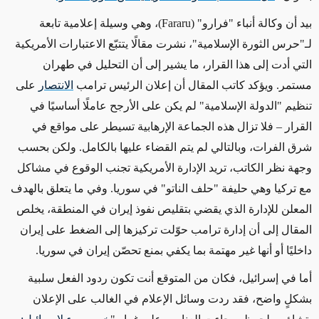
بيد أن وكالة أنباء "فرارو" (Fararu)، وهي وسيلة إعلامية تابعة
لـ"حرس الثورة الإسلامية"، نشرت مقالًا يتتبّع الاعتبارات الأمريكية
التي أدت إلى هذا القرار، ما يشير إلى أن التحليل في طهران
مستمر. ويؤكد كاتب المقال أن إعلان الرئيس ترامب
الانتصار
على
تنظيم "الدولة الإسلامية" لم يكن على الأرجح عاملًا أساسيًا في
القرار – فلا تزال هذه الجماعة الإرهابية تسيطر على مواقع في
شرق الفرات، وبالتالي لم يتم القضاء عليها بالكامل. ولكن بحسب
وجهة نظر الكاتب، تريد الإدارة الأمريكية تجنب الوقوع في مشاكل
مع تركيا وهي حليفة "حلف الناتو" في سوريا. وفي ما يتعلق بالهدف
المعلن للإدارة الذي يقضي بتقليص نفوذ إيران في المنطقة، يخلص
المقال إلى أن إدارة ترامب حوّلت تركيزها إلى الضغط على إيران
داخليًا أو أنها غير مهتمة بما يكفي بمنع تحصّن إيران في سوريا.
أما في إسرائيل، فكان من المتوقع أنت تكون ردود الفعل سلبية
بشكلٍ واضح، فقد ردت وسائل الإعلام في الغالب على الإعلان