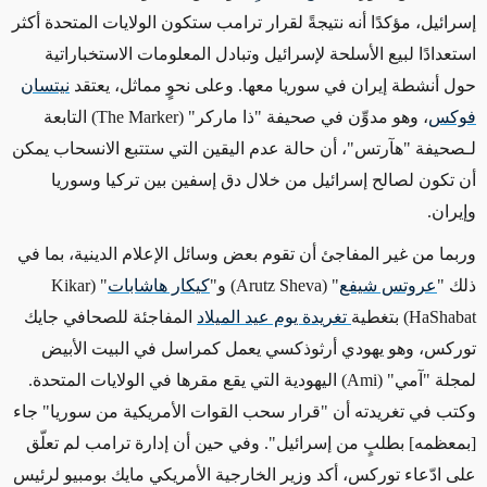
إسرائيل، مؤكدًا أنه نتيجةً لقرار ترامب ستكون الولايات المتحدة أكثر
استعدادًا لبيع الأسلحة لإسرائيل وتبادل المعلومات الاستخباراتية
حول أنشطة إيران في سوريا معها. وعلى نحوٍ مماثل، يعتقد
نيتسان
فوكس
، وهو مدوِّن في صحيفة "ذا ماركر" (The Marker) التابعة
لـصحيفة "هآرتس"، أن حالة عدم اليقين التي ستتبع الانسحاب يمكن
أن تكون لصالح إسرائيل من خلال دق إسفين بين تركيا وسوريا
وإيران.
وربما من غير المفاجئ أن تقوم بعض وسائل الإعلام الدينية، بما في
ذلك "
عروتس شيفع
" (Arutz Sheva) و"
كيكار هاشابات
" (Kikar
HaShabat) بتغطية
تغريدة يوم عيد الميلاد
المفاجئة للصحافي جايك
توركس، وهو يهودي أرثوذكسي يعمل كمراسل في البيت الأبيض
لمجلة "آمي" (Ami) اليهودية التي يقع مقرها في الولايات المتحدة.
وكتب في تغريدته أن "قرار سحب القوات الأمريكية من سوريا" جاء
[بمعظمه] بطلبٍ من إسرائيل". وفي حين أن إدارة ترامب لم تعلّق
على ادّعاء توركس، أكد وزير الخارجية الأمريكي مايك بومبيو لرئيس