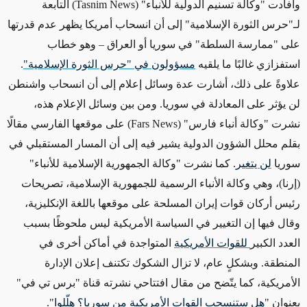
وأفادت "وكالة تسنيم الدولية للأنباء" (Tasnim News) التابعة
لـ"حرس الثورة الإسلامية" إلى أن انسحاب أمريكا يظهر عدم قدرتها
على "ممارسة السلطة" في سوريا أو العراق – وهو خطاب
استفزازي غالبًا ما يلقيه
مسؤولون في "حرس الثورة الإسلامية"
.
علاوةً على ذلك، أشارت عدة وسائل إعلام إلى أن انسحاب واشنطن
لن يؤثر على المعادلة في سوريا. ومن بين وسائل الإعلام هذه،
نشرت "وكالة أنباء فارس" (Fars News) على موقعها الفارسي مقالًا
بقلم محلل الشؤون الدولية يشير فيه إلى أن المسار المستقبلي في
سوريا
لن يتغير
. كما نشرت "وكالة‌ الجمهورية الإسلامية للأنباء"
(إرنا)، وهي وكالة الأنباء الرسمية للجمهورية الإسلامية، تصريحات
رئيس أركان قوات إيران المسلحة على موقعها باللغة الإنكليزية،
وقال فيها إن التغيير في السياسة الأمريكية ليس ملحوظًا بسبب
العدد الكبير
للقوات الأمريكية
المتواجدة في أماكن أخرى في
المنطقة. وبشكلٍ عام، لا تزال الشكوك تكتنف إعلان الإدارة
الأمريكية، كما يتّضح من مقال افتتاحي نشرته قناة "برس تي في"
بعنوان "
هل ستنسحب القوات الأمريكية من سوريا؟ هلّلوا
".