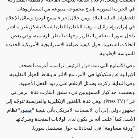
في الحرب السورية بإنتاج مجموعة متنوعة من السيناريوهات
للخطوات التالية للبلاد. ومن خلال إجراء مسحٍ لردود وسائل الإعلام
في إيران وإسرائيل – وهما البلدان اللذان اشتبكا بشكلٍ غير مباشر
داخل سوريا - تعكس التقارير وجهات النظر الرسمية، وفي بعض
الحالات الشعبية، حول كيفية صياغة الاستراتيجية الأمريكية الجديدة
للسياسة الإقليمية.
وفي الأسابيع التي تلت قرار الرئيس ترامب، أعربت الصحف
الإيرانية عن شكوكها في الأمر، مع الالتزام بنقاط الحوار التقليدية.
وفي البداية، ركزت وسائل الإعلام على ردود الفعل الأجنبية.
وبحسب أحد كبار المسؤولين في دمشق، أشارت قناة "برس تي
في" (Press TV)، وهي قناة باللغتين الإنكليزية والفرنسية تتوجّه إلى
جمهورٍ دولي، إلى أن الانسحاب الأمريكي يأتي نتيجة "
صمود
" نظام
الأسد، كما أعلنت أنه لن يكون لدى الولايات المتحدة وشركائها
"ورقة مساومة" في المحادثات حول مستقبل سوريا.