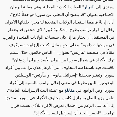
سيؤدي إلى "
انهيار
" القوات الكردية المحلية. وفي مقالة ليرمان
الافتتاحية بعنوان "قد يتضح أن التخلي عن سوريا هو خطأ فادح"،
أدان إدانةً قاطعةً استعداد الولايات المتحدة لـ"هجر" حلفائها الأكراد،
وقال إن قرار ترامب يطرح "إشكاليةً كبيرةً لأي شخص قد يضطر
في المستقبل أن يختار ما إذا كان سيساعد الولايات المتحدة والغرب
في مواجهات دامية". وعلى نحوٍ مماثل، كتبت إليزابيث تسركوف
مقالًا في صحيفة "هآرتس" بعنوان: “’ الناس خائفون جدًا‘: سيتم
ترك الأكراد في شمال سوريا بين نيران الأسد ونيران أردوغان"
ناقشت فيه باستفاضة المخاوف التي أثارها إعلان ترامب بين أكراد
سوريا. وتعتبر صحيفتا "إسرائيل هايوم" و"هآرتس" الوسيلتين
الوحيدتين اللتين نظرتا في معنى إعلان ترامب بالنسبة إلى أكراد
سوريا. وفي الواقع، في
مقابلةٍ
مع "هيئة البث الإسرائيلية العامة"،
تناول وزير النقل يسرائيل كاتس مخاوف الأكراد في سوريا، مشيرًا
إلى أنه على الرغم من احتمال تعرض الأكراد للأذى بسبب قرار
ترامب، "لحسن الحظ أن إسرائيل ليست الأكراد".