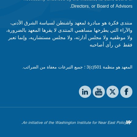
Directors, or Board of Advisors.​​
منتدى فكرة هو مبادرة لمعهد واشنطن لسياسة الشرق الأدنى.
والآراء التي يطرحها مساهمي المنتدى لا يقرها المعهد بالضرورة،
ولا موظفيه ولا مجلس أدارته، ولا مجلس مستشاريه، وإنما تعبر
فقط عن رأى أصاحبه
المعهد هو منظمة 501(c)3 ؛ جميع التبرعات معفاة من الضرائب.
Social media
The Washington Institute on LinkedIn
The Washington Institute on YouTube
The Washington Institute on Facebook
The Washington Institute on X
An initiative of the Washington Institute for Near East Policy.