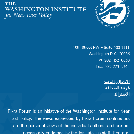
Homepage
1111 19th Street NW - Suite 500
Washington D.C. 20036
Tel: 202-452-0650
Fax: 202-223-5364
الاتصال بالمعهد
Footer contact links
غرفة الصحافة
الاشتراك
Fikra Forum is an initiative of the Washington Institute for Near
East Policy. The views expressed by Fikra Forum contributors
are the personal views of the individual authors, and are not
necessarily endorsed by the Institute, its staff, Board of