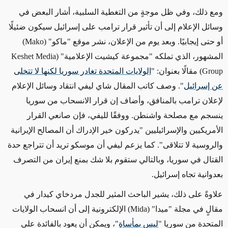
ومع ذلك، وفي ظل موجةٍ من التغطية السلبية، أشار البعض في
وسائل الإعلام إلى أن تأثير قرار ترامب على إسرائيل سيكون ضئيلًا
أو حتى إيجابيًا. وبعد يوم من الإعلان، نشر موقع "ماكو" (Mako)
المشهور، الذي تملكه "مجموعة كيشيت الإعلامية" (Keshet Media
Group) مقالًا بعنوان: "
الولايات المتحدة تغادر سوريا لكنها لا تتخلى
عن إسرائيل
". وصف كاتب المقال شاي ليفي انتقاد وسائل الإعلام
لإعلان ترامب بالمنافق، وأضاف إن قرار الانسحاب من سوريا
ينسجم مع مصلحة واشنطن. ووفقًا لليفي، فإن صانعي القرار
الأمريكيين والإسرائيليين "يدركون خير الإدراك أن المصالح الإيرانية
والروسية لا تتلاقى". كما يزعم ليفي أن موسكو تريد أن تتراجع حدة
القتال في سوريا، وبالتالي ستقوم بلا شك بمنع إيران من التصرف
بعدوانية تجاه إسرائيل.
علاوةً على ذلك، يشير الباحث المثير للجدل مردخاي كيدار في
مقالٍ في مجلة "ميدا" (Mida) الإلكترونية إلى أن انسحاب الولايات
المتحدة من سوريا "
ليس بمأساةٍ
"، ويمكن أن يعود بالفائدة على