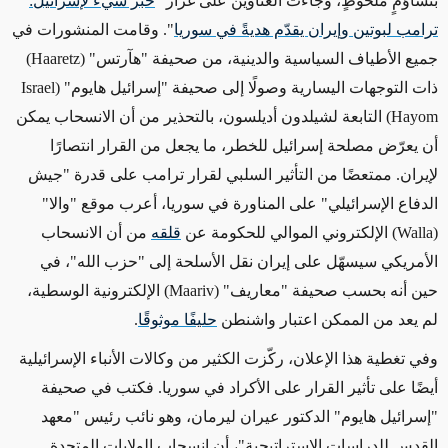
بتشاؤمٍ ملحوظٍ، وجاءت العناوين على غرار "
خبر سيء لإسرائيل:
ترامب لبوتين وإيران يقدّم هديةً في سوريا
". وقامت المنشورات في
جميع الأطياف السياسية والدينية، من صحيفة "هآرتس" (Haaretz)
ذات التوجهات اليسارية وصولًا إلى صحيفة "إسرائيل هايوم" (Israel
Hayom) التابعة لشيلدون أديلسون، بالتحذير من أن الانسحاب يمكن
أن يعرّض مصلحة إسرائيل للخطر، ما يجعل من القرار انتصارًا
لإيران. ممتعضًا من التأثير السلبي لقرار ترامب على قدرة "جيش
الدفاع الإسرائيلي" على المناورة في سوريا، أعرب موقع "والا"
(Walla) الإلكتروني الموالي للحكومة عن
قلقه
من أن الانسحاب
الأمريكي سيسهّل على إيران نقل الأسلحة إلى "حزب الله"، في
حين أنه بحسب صحيفة "معاريف" (Maariv) الإلكترونية الوسطية،
لم يعد من الممكن اعتبار واشنطن
حليفًا موثوقًا
.
وفي تغطية هذا الإعلان، ركّزت الكثير من وكالات الأنباء الإسرائيلية
أيضًا على تأثير القرار على الأكراد في سوريا. فكتب في صحيفة
"إسرائيل هايوم" الدكتور عيران ليرمان، وهو نائب رئيس "معهد
القدس للدراسات الاستراتيجية"، أن انسحاب الولايات المتحدة