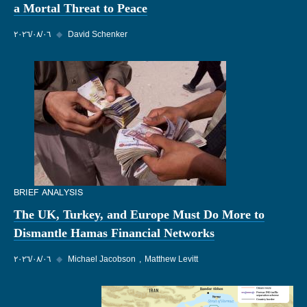
a Mortal Threat to Peace
David Schenker
◆
٠٦‏/٠٨‏/٢٠٢٦
BRIEF ANALYSIS
The UK, Turkey, and Europe Must Do More to
Dismantle Hamas Financial Networks
Matthew Levitt
Michael Jacobson
◆
٠٦‏/٠٨‏/٢٠٢٦