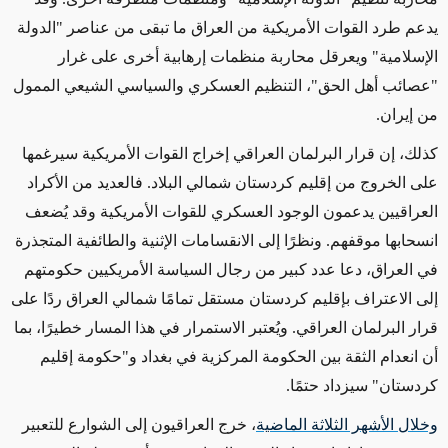
يدعم طرد القوات الأمريكية من العراق ما تبقى من عناصر "الدولة
الإسلامية" ويعرقل محاربة منظمات إرهابية أخرى على غرار
"عصائب أهل الحق"، التنظيم العسكري والسياسي الشيعي الممول
من إيران.
كذلك، إن قرار البرلمان العراقي إخراج القوات الأمريكية سيرغمها
على الخروج من إقليم كردستان شمالي البلاد. فالعديد من الأكراد
العراقيين يدعمون الوجود العسكري للقوات الأمريكية وقد يُضعف
انسحابها موقفهم. ونظرًا إلى الانقسامات الإثنية والطائفية المتجذرة
في العراق، دعا عدد كبير من رجال السياسة الأمريكيين حكومتهم
إلى الاعتراف بإقليم كردستان مستقل تمامًا شمالي العراق ردًا على
قرار البرلمان العراقي. ويُعتبر الاستمرار في هذا المسار خطيرًا، بما
أن انعدام الثقة بين الحكومة المركزية في بغداد و"حكومة إقليم
كردستان" سيزداد حتمًا.
وخلال الأشهر الثلاثة الماضية
، خرج العراقيون إلى الشوارع للتعبير