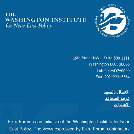
Homepage
1111 19th Street NW - Suite 500
Washington D.C. 20036
Tel: 202-452-0650
Fax: 202-223-5364
الاتصال بالمعهد
Footer contact links
غرفة الصحافة
الاشتراك
Fikra Forum is an initiative of the Washington Institute for Near
East Policy. The views expressed by Fikra Forum contributors