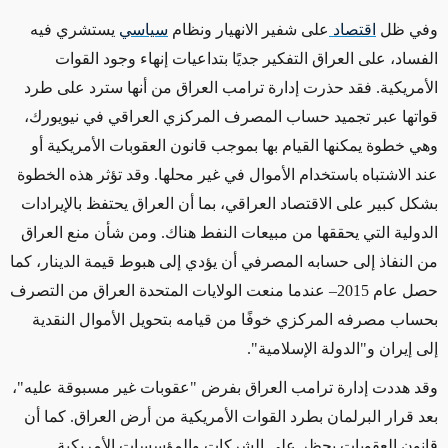
وفي ظل
اقتصاد
على شفير الانهيار ونظام
سياسي
يستشري فيه
الفساد، على العراق التفكير جديًا بتداعيات إنهاء وجود القوات
الأمريكية. فقد حذرت إدارة ترامب العراق من أنها سترد على طرد
قواتها عبر تجميد حساب المصرف المركزي العراقي في نيويورك،
وهي خطوة يمكنها القيام بها بموجب قانون العقوبات الأمريكية أو
عند الاشتباه باستخدام الأموال في غير محلها. وقد تؤثر هذه الخطوة
بشكل كبير على الاقتصاد العراقي، بما أن العراق يحتفظ بالإيرادات
الدولية التي يحققها من مبيعات النفط هناك. ومن شأن منع العراق
من النفاذ إلى حسابه المصرفي أن يؤدي إلى هبوط قيمة الدينار، كما
حصل عام 2015– عندما منعت الولايات المتحدة العراق من التصرف
بحساب مصرفه المركزي خوفًا من قيامه بتحويل الأموال النقدية
إلى إيران و"الدولة الإسلامية".
وقد هددت إدارة ترامب العراق بفرض "عقوبات غير مسبوقة عليه"،
بعد قرار البرلمان بطرد القوات الأمريكية من أرض العراق. كما أن
قانون العقوبات يحظر على الشركات والمؤسسات الأمريكية