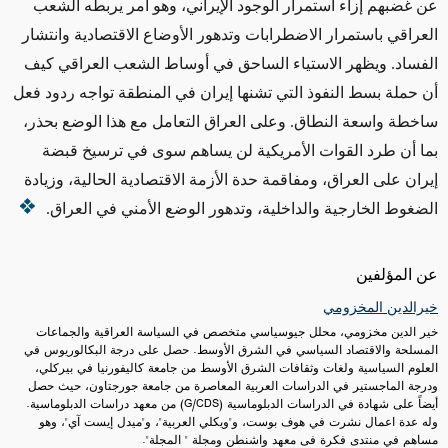
عن غضبهم إزاء استمرار الوجود الإيراني، وهو أمر يربطه الشعب
العراقي باستمرار الاضطرابات وتدهور الأوضاع الاقتصادية وانتشار
الفساد. ويظهر الاستياء الساحق في أوساط الشعب العراقي كيف
أن حملة بسط النفوذ التي تشنها إيران في المنطقة تواجه ردود فعل
ساخطة واسعة النطاق. وعلى العراق التعامل مع هذا الوضع بحذر،
بما أن طرد القوات الأمريكية لن يساهم سوى في ترسيخ قبضة
إيران على العراق، ومفاقمة حدة الأزمة الاقتصادية الحالية، وزيادة
الضغوط الخارجية والداخلية، وتدهور الوضع الأمني في العراق.
عن المؤلفين
خيرالدين المخزومي
خير الدين مخزومي، محلل جيوسياسي متخصص في السياسة العراقية والجماعات
المسلحة والاقتصاد السياسي في الشرق الأوسط. حصل على درجة البكالوريوس في
العلوم السياسية ولغات وثقافات الشرق الأوسط من جامعة كاليفورنيا في بيركلي،
ودرجة الماجستير في الدراسات العربية المعاصرة من جامعة جورجتاون، حيث حصل
أيضاً على شهادة في الدراسات الدبلوماسية (G/CDS) من معهد دراسات الدبلوماسية.
وله عدة اعمال نشرت في هوف بوست، و"ويكلي العربية"، و"ميدل إيست آي"، وهو
مساهم في منتدى فكرة فى معهد واشنطن ومجلة " المجلة".