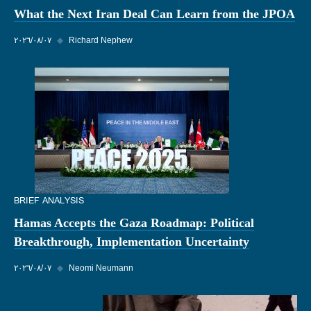
What the Next Iran Deal Can Learn from the JPOA
Richard Nephew
◆
٠٧‏/٠٨‏/٢٠٢٦
BRIEF ANALYSIS
Hamas Accepts the Gaza Roadmap: Political
Breakthrough, Implementation Uncertainty
Neomi Neumann
◆
٠٧‏/٠٨‏/٢٠٢٦