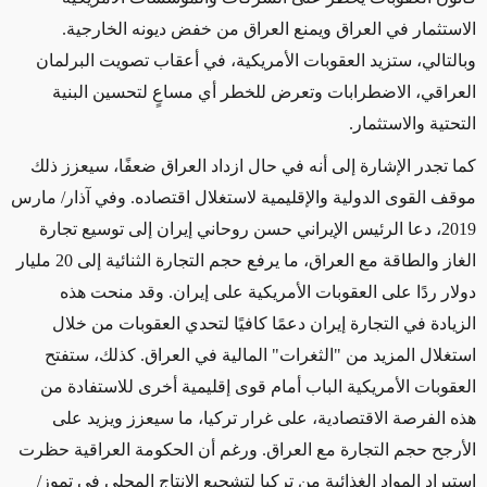
الاستثمار في العراق ويمنع العراق من خفض ديونه الخارجية.
وبالتالي، ستزيد العقوبات الأمريكية، في أعقاب تصويت البرلمان
العراقي، الاضطرابات وتعرض للخطر أي مساعٍ لتحسين البنية
التحتية والاستثمار.
كما تجدر الإشارة إلى أنه في حال ازداد العراق ضعفًا، سيعزز ذلك
موقف القوى الدولية والإقليمية لاستغلال اقتصاده. وفي آذار/ مارس
2019، دعا الرئيس الإيراني حسن روحاني إيران إلى توسيع تجارة
الغاز والطاقة مع العراق، ما يرفع حجم التجارة الثنائية إلى 20 مليار
دولار ردًا على العقوبات الأمريكية على إيران. وقد منحت هذه
الزيادة في التجارة إيران دعمًا كافيًا لتحدي العقوبات من خلال
استغلال المزيد من "الثغرات" المالية في العراق. كذلك، ستفتح
العقوبات الأمريكية الباب أمام قوى إقليمية أخرى للاستفادة من
هذه الفرصة الاقتصادية، على غرار تركيا، ما سيعزز ويزيد على
الأرجح حجم التجارة مع العراق. ورغم أن الحكومة العراقية حظرت
استيراد المواد الغذائية من تركيا لتشجيع الإنتاج المحلي في تموز/