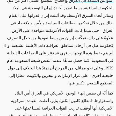
الموالين الشيعة في العراق
وإخضاع المجتمع السنّي أكثر من قبل
الحكومة العراقية، وسط تعزيز أجندة إيران التوسعية في البلاد
وسائر أنحاء الشرق الأوسط. وقد أثبتت إيران قدراتها على القيام
بذلك من خلال تحكمها بقطاعات السياسة والأمن والاقتصاد في
العراق– حتى بينما كانت القوات الأمريكية متواجدة على الأرض.
علاوةً على ذلك، تمكّنت إيران من بسط نفوذها من خلال التصرف
كحكومة ظل في أرجاء المناطق العراقية ذات الأغلبية الشيعية. وإذا
لم يتم ضبط هذه التوجهات، فهي قد تؤثر على الصراعات الداخلية
في السعودية، كما حصل سابقًا عندما انتفض شيعة السعودية عام
1979. وعلى نحو مماثل، من المرجح أن يمتدّ هذا الخلاف إلى دول
خليجية أخرى– على غرار الإمارات والبحرين والكويت– نظرًا إلى
المجتمع الشيعي الكبير فيها.
كما أنّه لن يضمن إنهاء الوجود الأمريكي في العراق أمن البلاد
واستقرارها. فمطلع كانون الثاني/ يناير، أعلنت القيادة المركزية
الأمريكية أنها أوقفت تدريب القوات العراقية لمساعدتها على
محاربة تنظيم "الدولة الإسلامية" ومنظمات متطرفة أخرى. وقد