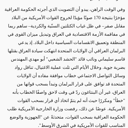
وفي الوقت الراهن، يبدو أن التصويت الذي أجرته الحكومة العراقية
مؤخرًا بنتيجة 170 صوتًا مؤيدًا لخروج القوات الأمريكية من البلاد
مقابل صفر– في ظل غياب الكتلتين السنّية والكردية– ساهم ربما
في مفاقمة الأزمة الاقتصادية في العراق وتبديل ميزان القوى في
المنطقة وتعميق الانقسامات السياسية داخل البلاد. إذ يدعي
البرلمان العراقي أن الولايات المتحدة انتهكت سيادة العراق بقتلها
قاسم سليماني ونائب قائد "الحشد الشعبي" أبو مهدي المهندس
بضربة جوية. وخلال الأيام التي تلت عملية الاغتيال، تناقل رواد
وسائل التواصل الاجتماعي خطاب موافقة مفاده أن الولايات
المتحدة قد توافق على قرار البرلمان وتبدأ بسحب قواتها من
العراق، غير أن البنتاغون ردّ في وقت لاحق واصفًا الخطاب بأنه
"خطأ" ومكررًا حيث أنه لم يتمّ اتخاذ أي قرار بسحب القوات
الأمريكية. عوضًا عن ذلك، رفضت وزارة الخارجية الأمريكية طلب
الحكومة العراقية بسحب القوات، متحدثةً عن "الجهوزية والوضع
المناسب للقوات الأمريكية في الشرق الأوسط".