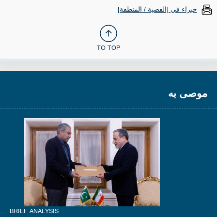
خبراء في [القضية / المنطقة]
TO TOP
موصى به
BRIEF ANALYSIS