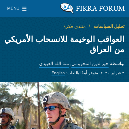
Skip to main content
MENU
معهد واشنطن لسياسات الشرق الأدنى
le Main Menu
تحليل السياسات
منتدى فكرة
العواقب الوخيمة للانسحاب الأمريكي
من العراق
خيرالدين المخزومي
منة الله العبيدي
بواسطة
,
٣ فبراير ٢٠٢٠
متوفر أيضًا باللغات:
English