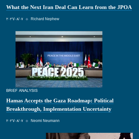
What the Next Iran Deal Can Learn from the JPOA
Richard Nephew
◆
٠٧‏/٠٨‏/٢٠٢٦
BRIEF ANALYSIS
Hamas Accepts the Gaza Roadmap: Political
Breakthrough, Implementation Uncertainty
Neomi Neumann
◆
٠٧‏/٠٨‏/٢٠٢٦