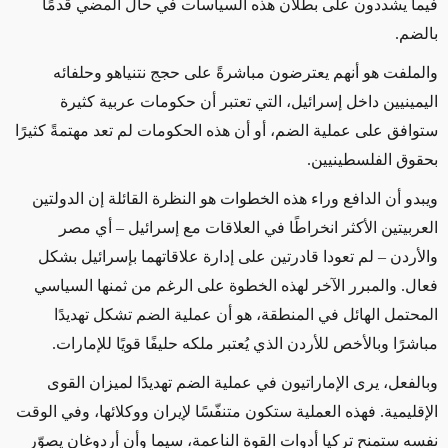
فيما يشددون على بطلان هذه السياسات في حال المضي قدمًا
بالضم.
والملفت هو أنهم يعترضون مباشرةً على حجج نتنياهو وحلفائه
اليمينيين داخل إسرائيل، التي تعتبر أن حكومات عربية كثيرة
ستوافق على عملية الضم، أو أن هذه الحكومات لم تعد مهتمةً كثيرًا
بحقوق الفلسطينيين.
ويبدو أن الدافع وراء هذه الخطوات هو النظرة القائلة إن الدولتين
العربيتين الأكثر انخراطًا في العلاقات مع إسرائيل – أي مصر
والأردن – لم تعودا قادرتين على إدارة علاقاتهما بإسرائيل بشكل
فعال. والمبرر الآخر لهذه الخطوة على الرغم من ثمنها السياسي
المحتمل الهائل في المنطقة، هو أن عملية الضم تشكل تهديدًا
مباشرًا وبالأخص للأردن الذي يُعتبر ملكه حليفًا قويًا للإمارات.
وبالفعل، يرى الإماراتيون في عملية الضم تهديدًا لميزان القوى
الإقليمية. فهذه العملية ستكون متنفّسًا لإيران ووكلائها، وفي الوقت
نفسه ستمنح تركيا أدوات القوة الناعمة، سيما وأن أردوغان يصوّر