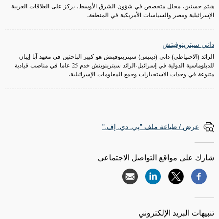
هيثم حسنين، محلل متخصص في شؤون الشرق الأوسط، يركز على العلاقات العربية
الإسرائيلية ومصر والسياسات الأمريكية في المنطقة.
داني سيترينوفيتش
الرائد (الاحتياطي) داني (دينيس) سيترينوفيتش هو كبير الباحثين في معهد آبا إيبان
للدبلوماسية الدولية في إسرائيل.الرائد سيترينويتش خدم 25 عاما في مناصب قيادية
متنوعة في وحدات الاستخبارات وجمع المعلومات الإسرائيلية.
عرض / طباعة ملف "پي. دي. إف."
شارك على مواقع التواصل الاجتماعي
تنبيهات البريد الإلكتروني