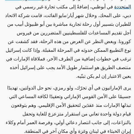
المتجددة
في أبوظبي، إضافةً إلى مكتب تجارة غير رسمي في
دبي، على المحك. وخلال شهر أيار/مايو الفائت، قامت شركة الاتحاد
للطيران بتسيير أول رحلة تجارية مباشرة بين أبو ظبيوتل أبيب من
أجل تقديم المساعدات للفلسطينيين المتضررين من فيروس
كورونا. وبغض النظر عن الغرض من هذه الرحلة، فقد كشفت عن
نوع التطبيع الممكن حدوثه في المرحلة المقبلة. وإذا كانت إسرائيل
ترغب في خطوات إضافية من الطرف الآخر، فملاقاة الإمارات في
منتصف الطريق هو استثمار طويل الأمد يجب على إسرائيل أخذه
بعين الاعتبار إن لم يكن تبنّيه.
يرى الإماراتيون في أي تحرّك، ولو رمزي، نحو حل الدولتين، تهديدًا
جسيمًا على الأمن القومي الإماراتي وتعقيدًا لكافة المساعي التي
تبذلها الإمارات منذ عقدَين لتحقيق الأمن الإقليمي. وهم يتوقعون
قيام دولة واحدة تعاني من استقرار متزعزع للغاية وتحفل
بالنزاعات، إلى جانب انتصار دعائي أولي، وفرصة العمر أمام وكلاء
إيران الخبثاء في لبنان وغزة وأي مكان آخر في المنطقة.