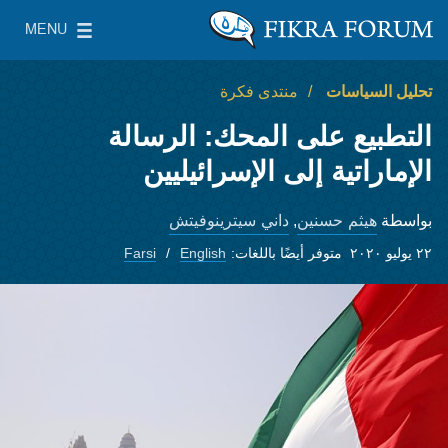
Skip to main content
MENU
معهد واشنطن لسياسات الشرق الأدنى
le Main Menu
تحليل السياسات
منتدى فكرة
التطبيع على المحك: الرسالة
الإماراتية إلى الإسرائيليين
هيثم حسنين
داني سيترينوفيتش
بواسطة
,
٢٢ يوليو ٢٠٢٠
متوفر أيضًا باللغات:
English
Farsi