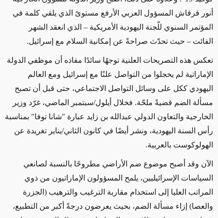
أنور قرقاش المسؤول العربي الأرفع مستوىً الذي يلقي كلمة في
المؤتمر السنوي للّجنة اليهودية الأمريكية – الذي انعقد الشهر
الفائت – حيث تحدّث صراحةً عن إمكانية السلام مع إسرائيل.
تعكس هذه التصريحات العلنية توجهًا سائدًا مفاده أن موظفي الدولة
الإماراتية لم يخجلوا من التواصل علنًا مع إسرائيل ومع العالم
اليهودي ككل على وسائل التواصل الاجتماعي، حتى قبل أن تصبح
مسألة الضم قضيةً ملحّة. فخلال أيلول/سبتمبر الماضي، غرّد وزير
الخارجية والتعاون الدولي عبدالله بن زايد عبارة "شانا توفا" بمناسبة
رأس السنة اليهودية، ونشر أيضًا في كانون الثاني/يناير تغريدة عن
الهولوكوست بالعربية.
الآن وقد أصبح موضوع ضم الأراضي مطروحًا بالنسبة لصانعي
السياسات الإسرائيليين، يلمح المسؤولون الإماراتيون من ذوي
المراتب العليا إلى استخدام مقاربة الترغيب والترهيب (الجزرة
والعصا) إزاء مسألة الضم، بحيث يعرضون درجةً أكبر من التطبيع،