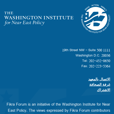
Homepage
1111 19th Street NW - Suite 500
Washington D.C. 20036
Tel: 202-452-0650
Fax: 202-223-5364
الاتصال بالمعهد
Footer contact links
غرفة الصحافة
الاشتراك
Fikra Forum is an initiative of the Washington Institute for Near
East Policy. The views expressed by Fikra Forum contributors