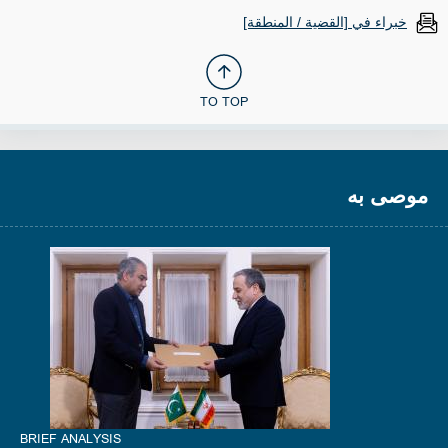
خبراء في [القضية / المنطقة]
TO TOP
موصى به
BRIEF ANALYSIS