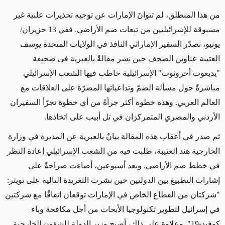
من هذا المنطلق، لم تتوانَ الإمارات عن توجيه تحذيرات علنية غير
مسبوقة للإسرائيليين من تبعات ضم الأراضي. ففي 13 حزيران/
يونيو، تصدّر السفير الإماراتي النافذ في الولايات المتحدة يوسف
العتيبة عناوين الصحف حين نشر مقالةً بالعبرية في صحيفة
"يديعوت أحرونوت" الإسرائيلية خاطب فيها الشعب الإسرائيلي
مباشرةً حول مسألة الضمّ وتداعياتها المضرّة على العلاقات مع
العالم العربي. وهذه خطوة أكثر جرأةً من أي خطوة تجرّأ السفيران
الأردني والمصري المتمركزان في تل أبيب على اتخاذها.
ثم صدر في أعقاب هذه المقالة بيانٌ بالعبرية عن المديرة في وزارة
الخارجية هند العتيبة، طلبت فيه من الشعب الإسرائيلي إعادة النظر
في خطط ضم الأراضي. وبعد أسبوعين، أضاءت صراحةً على
إشارات التطبيع بين الدولتين حين نشرت التغريدة التالية على تويتر:
"شركتان من القطاع الخاص في الإمارات توقعان اتفاقًا مع شركتين
في إسرائيل لتطوير تكنولوجيا الأبحاث من أجل مكافحة وباء
كوفيد-19". وعلاوة على ذلك، أصبح وزير الدولة للشؤون الخارجية