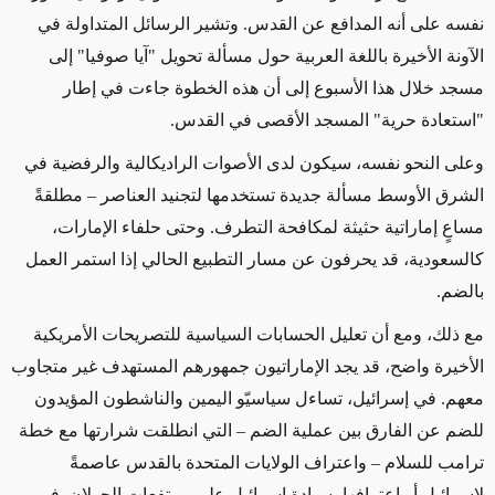
نفسه على أنه المدافع عن القدس. وتشير الرسائل المتداولة في
الآونة الأخيرة باللغة العربية حول مسألة تحويل "آيا صوفيا" إلى
مسجد خلال هذا الأسبوع إلى أن هذه الخطوة جاءت في إطار
"استعادة حرية" المسجد الأقصى في القدس.
وعلى النحو نفسه، سيكون لدى الأصوات الراديكالية والرفضية في
الشرق الأوسط مسألة جديدة تستخدمها لتجنيد العناصر – مطلقةً
مساعٍ إماراتية حثيثة لمكافحة التطرف. وحتى حلفاء الإمارات،
كالسعودية، قد يحرفون عن مسار التطبيع الحالي إذا استمر العمل
بالضم.
مع ذلك، ومع أن تعليل الحسابات السياسية للتصريحات الأمريكية
الأخيرة واضح، قد يجد الإماراتيون جمهورهم المستهدف غير متجاوب
معهم. في إسرائيل، تساءل سياسيّو اليمين والناشطون المؤيدون
للضم عن الفارق بين عملية الضم – التي انطلقت شرارتها مع خطة
ترامب للسلام – واعتراف الولايات المتحدة بالقدس عاصمةً
لإسرائيل أو اعترافها بسيادة إسرائيل على مرتفعات الجولان. في