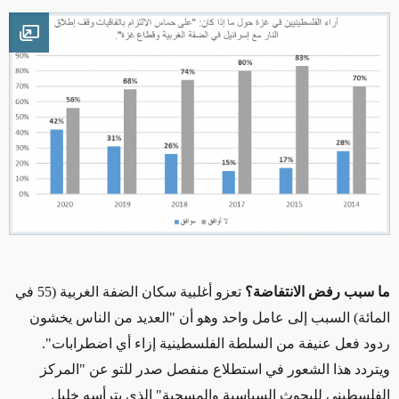
mage
ما سبب رفض الانتفاضة؟
تعزو أغلبية سكان الضفة الغربية (55 في
المائة) السبب إلى عامل واحد وهو أن "العديد من الناس يخشون
ردود فعل عنيفة من السلطة الفلسطينية إزاء أي اضطرابات".
ويتردد هذا الشعور في استطلاع منفصل صدر للتو عن "المركز
الفلسطيني للبحوث السياسية والمسحية" الذي يترأسه خليل