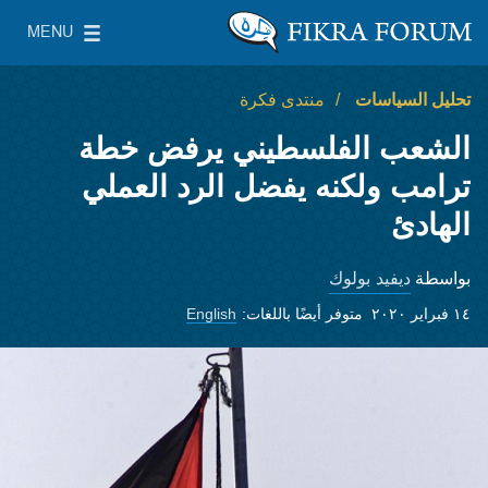
Skip to main content
MENU
معهد واشنطن لسياسات الشرق الأدنى
le Main Menu
تحليل السياسات
منتدى فكرة
الشعب الفلسطيني يرفض خطة
ترامب ولكنه يفضل الرد العملي
الهادئ
ديفيد بولوك
بواسطة
١٤ فبراير ٢٠٢٠
متوفر أيضًا باللغات:
English