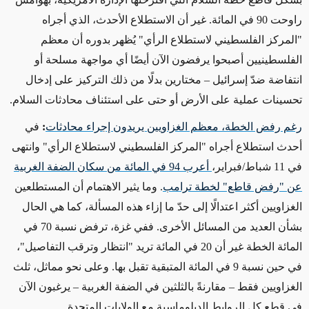
راوحت 90 في المائة. غير أن الاستطلاع الأحدث، الذي أجراه
"المركز الفلسطيني لاستطلاع الرأي" يُظهر بدوره أن معظم
الفلسطينيين أصبحوا يرفضون الآن أيضًا أي مواجهة مسلحة أو
انتفاضة ضدّ إسرائيل – مختارين بدلًا من ذلك التركيز على إدخال
تحسينات عملية على الأرض أو حتى على استئناف محادثات السلام.
رغم رفض الخطة، معظم الغزاويين يريدون إجراء محادثات
:
في
أحدث استطلاع أجراه "المركز الفلسطيني لاستطلاع الرأي" وانتهى
في 11 شباط/فبراير،
أعرب 94 في المائة من سكان الضفة الغربية
عن "رفض قاطع" لخطة ترامب
. وما يثير الاهتمام أن المستطلعين
الغزاويين أكثر اعتدالًا إلى حدّ ما إزاء هذه المسألة، كما هي الحال
بشأن العديد من المسائل الأخرى. ففي غزة، ترفض نسبة 70 في
المائة الخطة غير أن 20 في المائة تريد "انتظار وترقب التفاصيل"،
في حين نسبة 9 في المائة المتبقية تقبل بها. وعلى نحو مماثل، ثلث
الغزاويين فقط – مقارنةً بالثلثين في الضفة الغربية – يرغبون الآن
في قطع كل الروابط الدبلوماسية مع الولايات المتحدة.