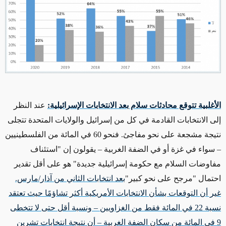
الأغلبية تتوقع محادثات سلام بعد الانتخابات الإسرائيلية:
عند النظر
إلى الانتخابات القادمة في كل من إسرائيل والولايات المتحدة تتجلى
نتيجة مشجعة على نحو مفاجئ. فنحو 60 في المائة من الفلسطينيين
– سواء في غزة أو في الضفة الغربية – يقولون إن "استئناف
مفاوضات السلام مع حكومة إسرائيلية جديدة" هو على أقل تقدير
احتمال "مرجح على نحو كبير"
بعد انتخابات الثاني من آذار/مارس.
غير أن التوقعات بشأن الانتخابات الأمريكية أكثر تشاؤمًا حيث تعتقد
نسبة 22 في المائة فقط من الغزاويين – ونسبة أقل حتى لا تتخطى
9 في المائة من سكان الضفة الغربية – أن نتيجة انتخابات تشرين