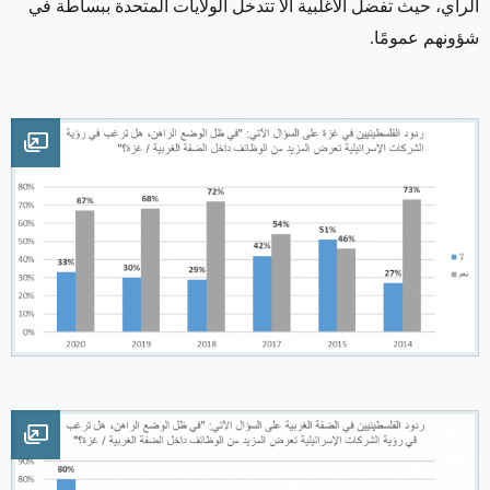
الرأي، حيث تفضل الأغلبية ألا تتدخل الولايات المتحدة ببساطة في
شؤونهم عمومًا.
mage
mage