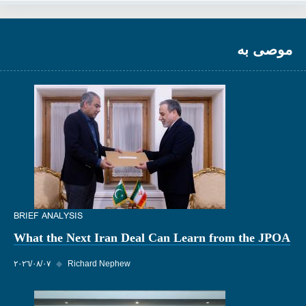
موصى به
BRIEF ANALYSIS
What the Next Iran Deal Can Learn from the JPOA
Richard Nephew
◆
٠٧‏/٠٨‏/٢٠٢٦