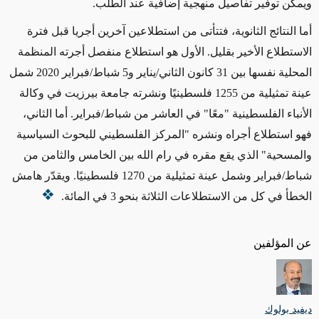
ويمكن توفير تفاصيل منهجية إضافية عند الطلب.
أما النتائج الثانوية، فتتأتى من استطلاعين آخرين أجريا قبل فترة
الاستطلاع الأخير بقليل. الأول هو استطلاع منفصل أجرته المنظمة
المحلية نفسها بين 31 كانون الثاني/يناير و5 شباط/فبراير 2020 شمل
عينة تمثيلية من 1255 فلسطينيًا ونشرته جامعة بيرزيت في وكالة
الأنباء الفلسطينية "معًا" في العاشر من شباط/فبراير. أما الثاني،
فهو استطلاع أجراه ونشره "المركز الفلسطيني للبحوث السياسية
والمسحية" الذي يقع مقره في رام الله بين الخامس والثامن من
شباط/فبراير وشمل عينة تمثيلية من 1270 فلسطينيًا. ويقدّر هامش
الخطأ في كل من الاستطلاعات الثلاثة بنحو 3 في المائة.
عن المؤلفين
ديفيد بولوك