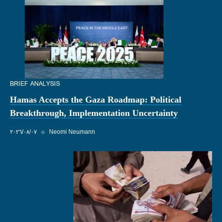
BRIEF ANALYSIS
Hamas Accepts the Gaza Roadmap: Political
Breakthrough, Implementation Uncertainty
Neomi Neumann
◆
٠٧‏/٠٨‏/٢٠٢٦