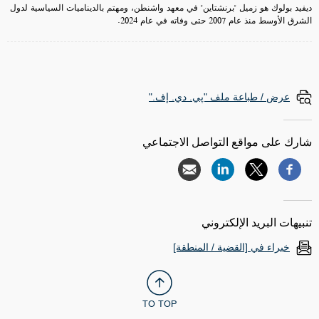
ديفيد بولوك هو زميل "برنشتاين" في معهد واشنطن، ومهتم بالديناميات السياسية لدول
الشرق الأوسط منذ عام 2007 حتى وفاته في عام 2024.
عرض / طباعة ملف "پي. دي. إف."
شارك على مواقع التواصل الاجتماعي
تنبيهات البريد الإلكتروني
خبراء في [القضية / المنطقة]
TO TOP