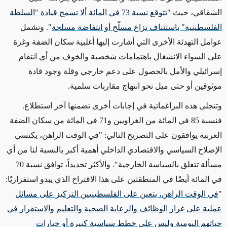
الشقاقي، حيث "
تتوقع نسبة 73 في المائة ألا تسمح قيادة "السلطة
الفلسطينية" باستئناف نزاع مسلّح أو انتفاضة مسلحة
". وتشمل
عوامل التهدئة الأخرى التي أشارت إليها أغلبية سكان الضفة وغزة
على السواء الانشغال باهتمامات شخصية والخوف من أي انتقام
إسرائيلي والأمل بالحصول على دعم خارجي وقلة وجود قادة
موثوقين أو حتى ميل نحو انتهاج مقاربات سلمية.
وتتجلى هذه البراغماتية في إجابات أخرى تضمنها آخر استطلاع.
فنسبة 85 في المائة من الغزاويين و71 في المائة من سكان الضفة
الغربية يوافقون على التصريح التالي: "في الوقت الراهن، يكتسي
الإصلاح السياسي والاقتصادي الداخلي أهمية أكبر بالنسبة لنا من أي
مسألة تتعلق بالسياسة الخارجية". والأكثر تحديداً، توافق نسبة 70
في المائة أيضًا في المنطقتين على هذا الاقتراح الذي يبدو استفزازيًا:
"
في الوقت الراهن، يتعين على الفلسطينيين التركيز على مسائل
عملية على غرار الوظائف والرعاية الصحية والتعليم والاستقرار في
حياتهم اليومية وليس على خطط سياسية كبيرة أو خيارات