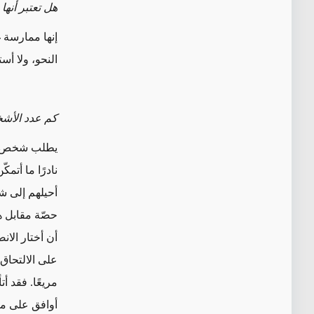
هل تعتبر أنه
إنها ممارسة غ
النحو، ولا أس
كم عدد الأشخ
يطلب شخص واح
نادرًا ما أتم
أحيلهم إلى ش
حصّة مقابل ه
أن أختار الان
على الالتحاق 
مريعًا. فقد أت
أوافق على م