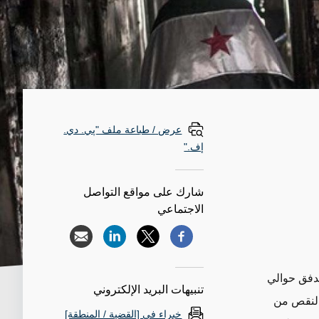
عرض / طباعة ملف "پي. دي.
إف."
شارك على مواقع التواصل
الاجتماعي
تدفق حوالي
تنبيهات البريد الإلكتروني
 النقص من
خبراء في [القضية / المنطقة]