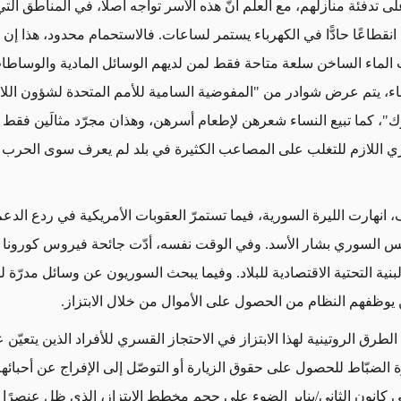
ى تدفئة منازلهم، مع العلم أنّ هذه الأسر تواجه أصلًا، في المناطق ال
 انقطاعًا حادًّا في الكهرباء يستمر لساعات. فالاستحمام محدود، هذا إن 
ت الماء الساخن سلعة متاحة فقط لمن لديهم الوسائل المادية والوساطات
ناء، يتم عرض شوادر من "المفوضية السامية للأمم المتحدة لشؤون اللاج
ك"، كما
تبيع النساء شعرهن لإطعام أسرهن،
وهذان مجرّد
مثالَين
فقط
جاري اللازم للتغلب على المصاعب الكثيرة في بلد لم يعرف سوى الحرب 
انهارت الليرة السورية، فيما تستمرّ العقوبات الأمريكية في ردع الدع
س السوري بشار الأسد. وفي الوقت نفسه، أدّت جائحة فيروس كورونا أي
البنية التحتية الاقتصادية للبلاد. وفيما يبحث السوريون عن وسائل مدرّة ل
ن يوظفهم النظام من الحصول على الأموال من خلال الابتزاز.
لطرق الروتينية لهذا الابتزاز في الاحتجاز القسري للأفراد الذين يتعيّن 
 الضبّاط للحصول على حقوق الزيارة أو التوصّل إلى الإفراج عن أحبائه
 كانون الثاني/يناير الضوء على حجم مخطط الابتزاز، الذي ظل عنصرًا 