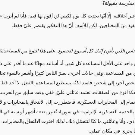
ا ممارسة مقبولة؟
ير أخلاقية. إلّا أنّها تحدث كل يوم لكنني لن أقوم بها قط، فأنا لم أتربَ 
تفيد من المحتاجين، لكن للأسف أنّ هذا التفكير يقتصر عليّ فقط.
اص الذين يأتون إليك كل أسبوع للحصول على هذا النوع من المساعدة؟
د على الأقل المساعدة كل شهر. أنا أساعد مجانًا عندما أقدر على ذ
كّن من المساعدة. وفي حالات أخرى، يصرّ الناس كثيرًا وأشعر بالسوء تج
خص آخر، إلى شخص فاسد لكنّه يستطيع المساعدة بالفعل. لا آخذ قط أي
كذا نوع من الصفقات. تعتمد عائلتي عليّ، ففي وقت سابق من الحرب، 
ضمام إلى المخابرات العسكرية. فاضطررت إلى الالتحاق بالمخابرات وإلا
بالخدمة العسكرية الإلزامية. في سوريا، تُعتبر بضعة أشهر أو سنة في ا
أذى، وأنا وعائلتي ما كنّا لنتحمّل ذلك. لذلك اخترت الالتحاق بالمخابرات، إلّا
ا يجري في مكان عملي.