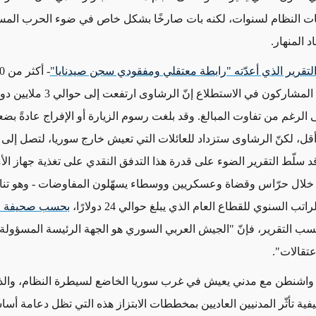
كات النظام لسنوات، لكنه بات صارخًا بشكل خاص في ضوء الحرب الم
اد المنهار.
لتقرير الذي أعدّته "رابطة معتقلي ومفقودي سجن صيدنايا"
وعائلة. وقال المشاركون في الاستطلاع إنّ ال
الرغم من تفاوت المبالغ. وقد بلغت رسوم الزيارة أو الإفراج عادةً بض
د سلّط التقرير الضوء على قدرة هذا التدفق النقدي على تغذية جهاز الأ
ن خلال حرّاس وقضاة وعسكريين ووسطاء يسهّلون المفاوضات - وهو ت
 السنوي للقطاع العام الذي يبلغ حوالي 24 دولارًا،
بحسب صحيفة "
سب التقرير، فإنّ "الجيش العربي السوري هو الجهة الرئيسة المسؤولة
عتقالات".
 واشنطن مع مدني يعيش في غرب سوريا الخاضع لسيطرة النظام، وال
فية تأثّر المدنيين العاديين بمخططات الابتزاز هذه التي تظل دعامة أس