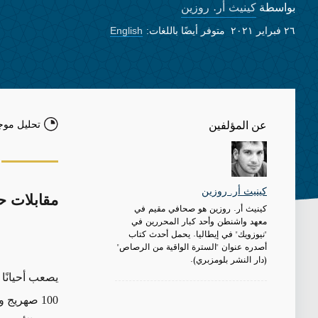
كينيث أر. روزين
بواسطة
٢٦ فبراير ٢٠٢١
متوفر أيضًا باللغات:
English
تحليل موج
عن المؤلفين
كينيث أر. روزين
مقابلات ح
كينيث أر. روزين هو صحافي مقيم في
معهد واشنطن وأحد كبار المحررين في
"نيوزويك" في إيطاليا. يحمل أحدث كتاب
أصدره عنوان "السترة الواقية من الرصاص"
(دار النشر بلومزبري).
يصعب أحيانًا 
100 صهريج