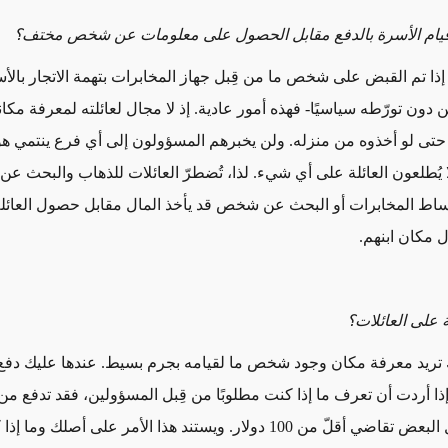
قيام الأسرة بالدفع مقابل الحصول على معلومات عن شخص مختف؟
ا إذا تم القبض على شخص ما من قِبل جهاز المخابرات بتهمة الاتجار بالأ
دون تورّطه سياسيًا- فهذه أمور عادية. إذ لا مجال لعائلته لمعرفة مكانه 
، حتى لو أخذوه من منزله. ولن يخبرهم المسؤولون إلى أي فرع ينتمي هؤل
لا يُطلعون العائلة على أي شيء. لذا، تُضطرّ العائلات للذهاب والبحث 
اط المخابرات أو البحث عن شخص قد يأخذ المال مقابل حصول العائل
 مكان ابنهم.
 على العائلات؟
دولارًا. لا يقبل البعض تقاضي أقلّ من 100 دولار. ويستند هذا الأمر على أصل