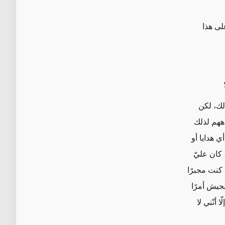
على هذا
لك، لكن
اههم لذلك
 هدايا أو
كان عليّ
 كنت مجبرًا
لجيش أمرًا
 أنّني لا