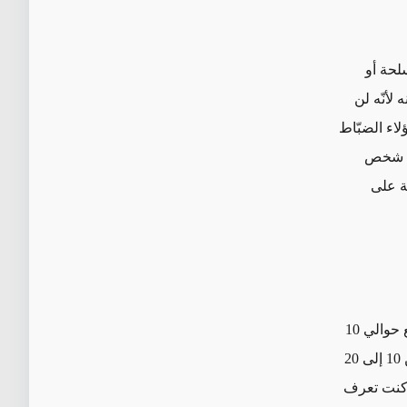
سلحة أو
لأنّه لن
اء الضبّاط
عن شخص
ة على
فلنفترض أنّك تريد معرفة مكان وجود شخص ما لقيامه بجرم بسيط. عندها عليك دفع حوالي 10
دولارات. أما إذا أردت أن تعرف ما إذا كنت مطلوبًا من قِبل المسؤولين، فقد تدفع من 10 إلى 20
ك وما إذا كنت تعرف