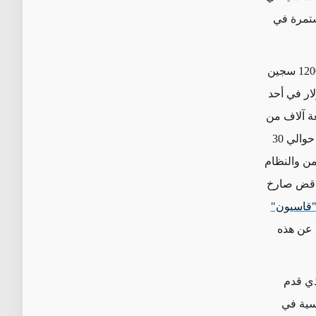
ستمرة في
- أكثر من 1200 سجين
رشاوى ارتفعت إلى حوالي 3 ملايين دولار في أحد
عة آلاف من
الدولارات أو أقل، لكنّ الرشاوى ستزداد للعائلات التي تعيش خارج سوريا، لتصل إلى حوالي 30
من والنظام
ناقض صارخ
قاسيون"
 عن هذه
ذي قدم
اسية في