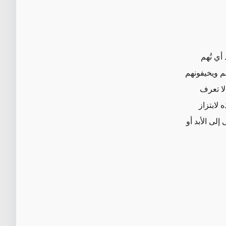
أي تُهم
م ويخيفونهم
 لا تعرف
لابتزاز
لى الأبد أو