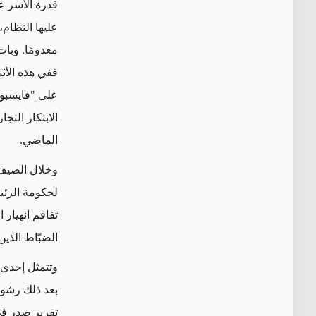
قدرة الأسر عل
عليها النظام،
معدومًا. وبا
ففي هذه الأث
على "فايسبو
الابتكار الت
الماضي.
وخلال الصيف، 
لحكومة الرئي
تفاقم انهيار 
الضبّاط الذي
وتتمثل إحدى ا
بعد ذلك رشوة
تقرير صدر في