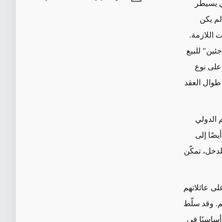
تي يسيطر
لم يكن
 اللازمة.
ئين" للبيع
على
نوع
طوال العقد
م الدولي
ضًا إلى
لدخل، تمكّن
على عائلاتهم
م. وقد سلّط
أساسيًا في