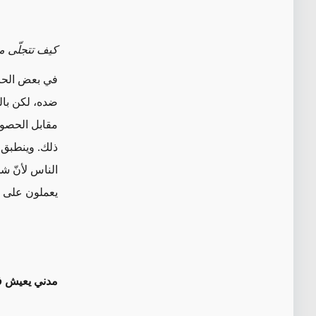
كيف تتجلّى م
في بعض الحال
ضده، لكن بال
مقابل الحصول ع
ذلك. وينطبق 
الناس لأنّ ش
يعملون على ت
مدني يعيش في