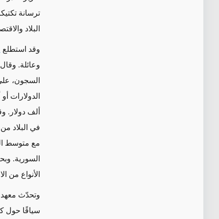
ترسانة تكتي
البلاد والاقتص
وقد استطلع
ا
السجون، على 
ألف دولار. وق
في البلاد م
مع متوسط الراتب
السورية. وبح
الأنواع من الا
وتحدّث معهد
سياقًا حول كي