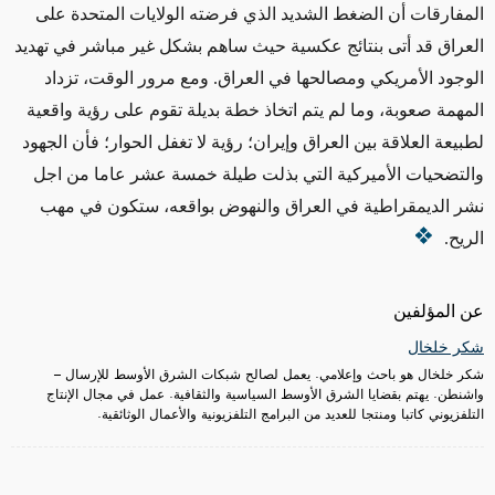
المفارقات أن الضغط الشديد الذي فرضته الولايات المتحدة على
العراق قد أتى بنتائج عكسية حيث ساهم بشكل غير مباشر في تهديد
الوجود الأمريكي ومصالحها في العراق. ومع مرور الوقت، تزداد
المهمة صعوبة، وما لم يتم اتخاذ خطة بديلة تقوم على رؤية واقعية
لطبيعة العلاقة بين العراق وإيران؛ رؤية لا تغفل الحوار؛ فأن الجهود
والتضحيات الأميركية التي بذلت طيلة خمسة عشر عاما من اجل
نشر الديمقراطية في العراق والنهوض بواقعه، ستكون في مهب
الريح.
عن المؤلفين
شكر خلخال
شكر خلخال هو باحث وإعلامي. يعمل لصالح شبكات الشرق الأوسط للإرسال –
واشنطن. يهتم بقضايا الشرق الأوسط السياسية والثقافية. عمل في مجال الإنتاج
التلفزيوني كاتبا ومنتجا للعديد من البرامج التلفزيونية والأعمال الوثائقية.