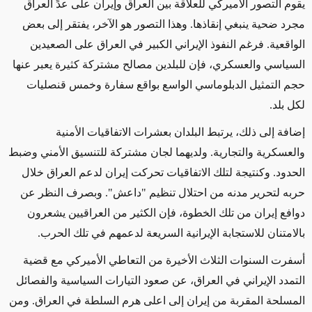
يقوم التصور الأميركي للعلاقة بين العراق وإيران على عدِّ العراق
مجرد ضحية ينبغي إنقاذها. وهذا التصور هو الآخر، يفتقر إلى بعض
الواقعية. فرغم النفوذ الإيراني الكبير في العراق على الصعيدين
السياسي والعسكري، فإن للبلدين مصالح مشتركة كثيرة يعبر عنها
حجم التمثيل الدبلوماسي الواسع بواقع سفارة وخمس قنصليات
لكل بلد.
إضافة إلى ذلك، يرتبط البلدان بعشرات الاتفاقيات الأمنية
والعسكرية والتجارية. ولديهما لجان مشتركة للتنسيق الأمني وضبط
الحدود. وكنتيجة لتلك الاتفاقيات تحركت إيران لدعم العراق خلال
حربه لتحرير مدنه من احتلال تنظيم "داعش". وبصرف النظر عن
دوافع إيران من تلك الخطوة، فإن الكثير من العراقيين يشعرون
بالامتنان للاستجابة الإيرانية السريعة لدعمهم في تلك الحرب.
أسفرت السنوات الثلاث الأخيرة من التعاطي الأميركي مع قضية
التمدد الإيراني في العراق، عن صعود التيارات السياسية والفصائل
المسلحة المقربة من إيران إلى اعلى هرم السلطة في العراق. ومن