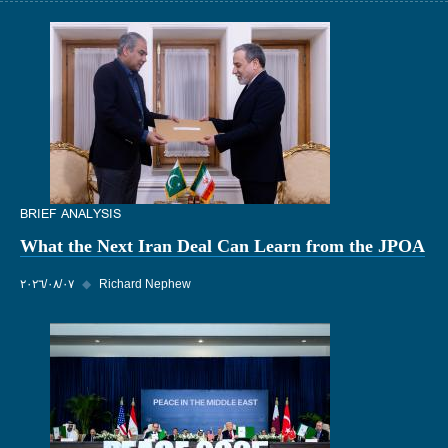
BRIEF ANALYSIS
What the Next Iran Deal Can Learn from the JPOA
Richard Nephew
◆
٠٧‏/٠٨‏/٢٠٢٦