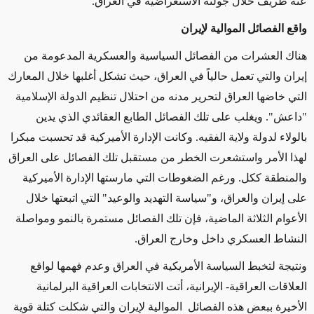
عنه ظريف خلال جولته الاستعراضية في العراق.
واقع الفصائل الموالية لإيران
هناك العشرات من الفصائل السياسية والعسكرية المدعومة من
إيران والتي تعمل حالياً في العراق، حيث تشكل أغلبها خلال المعارك
التي خاضها العراق لتحرير مدنه من احتلال تنظيم الدولة الإسلامية
"داعش". ويغلب على تلك الفصائل الطابع العقائدي الذي يدين
بالولاء لدولة ولاية الفقيه. وكانت الإدارة الأميركية قد تحسبت مبكرا
لهذا الأمر واستشعرت الخطر من مستقبل تلك الفصائل على العراق
والمنطقة ككل. ورغم الضغوطات التي مارستها الإدارة الأميركية
على إيران والعراق، و"سياسة التهديد والوعيد" التي اتبعتها خلال
الأعوام الثلاثة الماضية، فإن تلك الفصائل مستمرة بالنمو ومواصلة
النشاط العسكري داخل وخارج العراق.
ونتيجة لتخبط السياسة الأمريكية في العراق وعدم فهمها لواقع
العلاقات العراقية- الإيرانية، أتت الانتخابات العراقية البرلمانية
الأخيرة ببعض هذه الفصائل الموالية لإيران والتي شكلت كتلة قوية