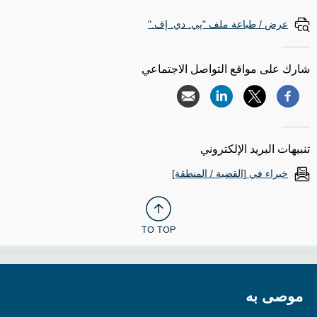
عرض / طباعة ملف "پي. دي. إف."
شارك على مواقع التواصل الاجتماعي
تنبيهات البريد الإلكتروني
خبراء في [القضية / المنطقة]
TO TOP
موصى به