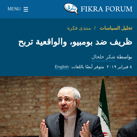
Skip to main content
MENU
معهد واشنطن لسياسات الشرق الأدنى
le Main Menu
تحليل السياسات
منتدى فكرة
ظريف ضد بومبيو، والواقعية تربح
شكر خلخال
بواسطة
٨ فبراير ٢٠١٩
متوفر أيضًا باللغات:
English