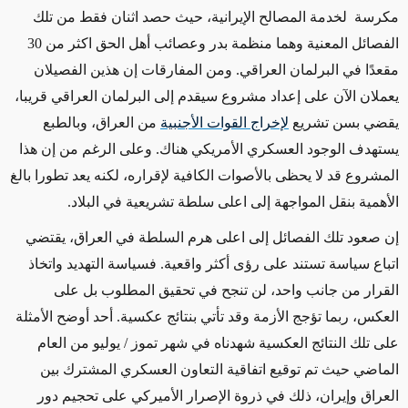
مكرسة لخدمة المصالح الإيرانية، حيث حصد اثنان فقط من تلك
الفصائل المعنية وهما منظمة بدر وعصائب أهل الحق اكثر من 30
مقعدًا في البرلمان العراقي. ومن المفارقات إن هذين الفصيلان
يعملان الآن على إعداد مشروع سيقدم إلى البرلمان العراقي قريبا،
يقضي بسن تشريع
لإخراج القوات الأجنبية
من العراق، وبالطبع
يستهدف الوجود العسكري الأمريكي هناك. وعلى الرغم من إن هذا
المشروع قد لا يحظى بالأصوات الكافية لإقراره، لكنه يعد تطورا بالغ
الأهمية بنقل المواجهة إلى اعلى سلطة تشريعية في البلاد.
إن صعود تلك الفصائل إلى اعلى هرم السلطة في العراق، يقتضي
اتباع سياسة تستند على رؤى أكثر واقعية. فسياسة التهديد واتخاذ
القرار من جانب واحد، لن تنجح في تحقيق المطلوب بل على
العكس، ربما تؤجج الأزمة وقد تأتي بنتائج عكسية. أحد أوضح الأمثلة
على تلك النتائج العكسية شهدناه في شهر تموز / يوليو من العام
الماضي حيث تم توقيع اتفاقية التعاون العسكري المشترك بين
العراق وإيران، ذلك في ذروة الإصرار الأميركي على تحجيم دور