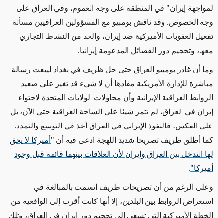
لمواجهة إيران" في المنطقة على وجه العموم، وفي العراق على
وجه الخصوص. وقد ناقش بومبيو مع المسؤولين العراقيين مسألة
تفعيل العقوبات الأميركية ضد إيران، والحد من النشاط التجاري
معها، وتحجيم دور الفصائل المدعومة إيرانيا.
وما أن غادر بومبيو العراق حتى حل ظريف في بغداد ليبعث رسالة
مباشرة للإدارة الأمريكية مفادها أن لا شيء قد تغير على صعيد
الروابط العراقية الإيرانية وأن محاولات الولايات المتحدة لاحتواء
إيران في العراق، لم تثمر شيئا على الساحة العراقية حتى الآن، بل
على العكس، فالنفوذ الإيراني في العراق أخذ في التوسع والتمدد.
كما أطلق ظريف تصريحا شديد اللهجة ادعى فيه أن "
أميركا لا يحق
لها التدخل بين العراق وإيران لأن العلاقات بينهما قائمة قبل وجود
أميركا"
.
وعلى الرغم من أن تصريحات ظريف اتسمت بالمبالغة في
استعراض الروابط بين البلدين، إلا أنها كانت أقرب إلى الواقعية من
الخطة الأميركية التي تسعى إلى تحجيم دور إيران في العراق، وتلك