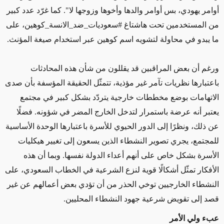
أوامر يهودي، بس أوامر والدها وأخوها وزوجها لا". كما غرّد عدد كبير
من المستخدمين تحت هاشتاغ #سعوديات_ضد_الانسة_كوهين، على
ما يبدو في محاولة لتشويه اسم كوهين عبر استخدام صيغة المؤنث.
ورغم أن بعض المراقبين قد يقللون من شأن هذه المحادثات
باعتبارها نظريات تآمر غير مؤذية، تتمثّل الحقيقة المؤسفة بأن صدى
الاتهامات بوضع مخططات خارجية يتردّد بشكل كبير في مجتمع
يعتبر أنه عرضة باستمرار لتدخل الخارج المضر في شؤونه. فضلًا
عن ذلك، ونظرًا إلى الدور الحيوي للأسرة باعتبارها الوحدة الأساسية
للمجتمع، يجري تصوير النشطاء الذين يسعون إلى تغيير هيكليات
الأسرة بشكل خاص على أنهم أعداء الدولة نفسها. وبما أن هذه
الأفكار تمثّل أشكالًا قوية لنزع الشرعية في الخطاب السعودي، على
النشطاء الخارجيين توخي الحذر من أن تؤدي بعض أعمالهم عن غير
قصد إلى تقويض شرعية جهود النشطاء المحليين.
عبء ولي الأمر