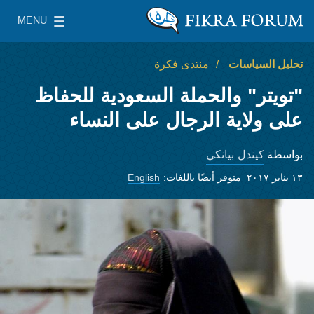
Skip to main content
MENU
معهد واشنطن لسياسات الشرق الأدنى
le Main Menu
تحليل السياسات
منتدى فكرة
"تويتر" والحملة السعودية للحفاظ
على ولاية الرجال على النساء
كيندل بيانكي
بواسطة
١٣ يناير ٢٠١٧
متوفر أيضًا باللغات:
English