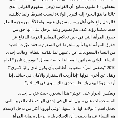
يتخطون 16 مليون متابع، أن القوامة (وهي المفهوم القرآني الذي
غالبًا ما يتمّ اللجوء إليه لتبرير الولاية) ليست تشريفًا وإنما تكليف،
فالرجل راعٍ على أهل بيته ومسؤول عنهم. وانطلاقًا من وجهة النظر
هذه، يمكننا رؤية كيف يتمّ تصوير ولاية الرجل على أنها حق من
حقوق المرأة، التي في حين تعاكس المعايير الغربية للدفاع عن
حقوق المرأة، لديها تأثير ملحوظ في السعودية. فقد عبّرت العديد
من النساء السعوديات عن دعمهن لما يقدّمه النظام. وقالت إحدى
النساء اللواتي شملتهن المقابلة الخاصة بمقال "نيويورك تايمز" لعام
2010 "بصفتي امرأة سعودية، أطالب بأن يكون لدي واليًا لأمري"؛
ونقل عن أخرى قولها "إذا أردت الاستقرار والأمان في حياتك، إذا
أردت زوجًا يهتم بك، فلن تجدي ذلك سوى في الإسلام".
ويعكس الحوار على "تويتر" هذا الشعور، حيث غرّدت إحدى
المستخدمات على سبيل المثال في إحدى الهاشتاغات العربية التي
تحمل اسم #الولاية_لها_لا_عليها. "وفي أوروبا أكثر من يدخل الإسلام
هم النساء عندما يعلمون أن الإسلام يلزم الرجل بحماية المرأة