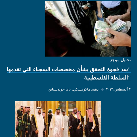
تحليل موجز
"سد فجوة التحقق بشأن مخصصات السجناء التي تقدمها
"السلطة الفلسطينية
٣ أغسطس ٢٠٢٦
◆
ديفيد ماكوفسكي
نافا جولدشتاين