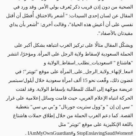
الصحية من دون إذن قريب ذكر يُعرف بولي الأمر. وقد ورد في
المقال عن لسان إحدى السيدات: " أشعر بالاختناق. أُفضّل أن أقتل
نفسي على أن أعيش هذه الحياة"، وقالت أخرى: "أشعر بأن يداي
مقيدتان بالأصفاد".
ويشكّل المقال مثالًا على تركيز الغرب انتباهه بشكل أكبر على
الحملة السعودية لإسقاط ولاية الرجل على المرأة. ومؤخرًا، انتشر
"هاشتاغ " #سعوديات_نطلب_اسقاط_الولاية و
#معا_لإنهاء_ولاية_الرجل_على_المرأة على موقع "تويتر"؛ في
غضون ذلك، وقّعت نحو 15 ألف امرأة سعودية خلال أيلول/سبتمبر
عريضة موجّهة إلى الملك للمطالبة بإسقاط الولاية. وقد لفتت
الحركة انتباه الإعلام الغربي، حيث قامت وسائل إعلامية على غرار
" سي إن إن " و"وول ستريت جورنال" و"بي بي سي" بتغطية
القصة. كما دعم الغرب الحملة من خلال إطلاق حملات هاشتاغ
باللغة الإنكليزية على موقع "تويتر" مثل
#StopEnslavingSaudiWomen و#IAmMyOwnGuardian .