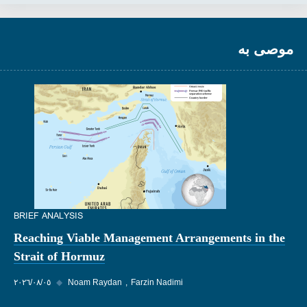
موصى به
BRIEF ANALYSIS
Reaching Viable Management Arrangements in the
Strait of Hormuz
Farzin Nadimi
Noam Raydan
◆
٠٥‏/٠٨‏/٢٠٢٦