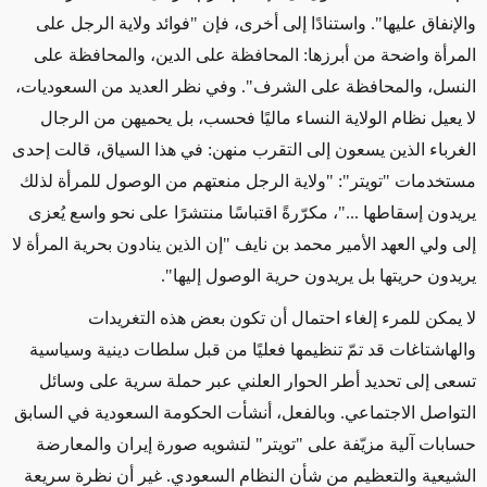
والإنفاق عليها". واستنادًا إلى أخرى، فإن "فوائد ولاية الرجل على
المرأة واضحة من أبرزها: المحافظة على الدين، والمحافظة على
النسل، والمحافظة على الشرف". وفي نظر العديد من السعوديات،
لا يعيل نظام الولاية النساء ماليًا فحسب، بل يحميهن من الرجال
الغرباء الذين يسعون إلى التقرب منهن: في هذا السياق، قالت إحدى
مستخدمات "تويتر": "ولاية الرجل منعتهم من الوصول للمرأة لذلك
يريدون إسقاطها ..."، مكرّرةً اقتباسًا منتشرًا على نحو واسع يُعزى
إلى ولي العهد الأمير محمد بن نايف "إن الذين ينادون بحرية المرأة لا
يريدون حريتها بل يريدون حرية الوصول إليها".
لا يمكن للمرء إلغاء احتمال أن تكون بعض هذه التغريدات
والهاشتاغات قد تمّ تنظيمها فعليًا من قبل سلطات دينية وسياسية
تسعى إلى تحديد أطر الحوار العلني عبر حملة سرية على وسائل
التواصل الاجتماعي. وبالفعل، أنشأت الحكومة السعودية في السابق
حسابات آلية مزيّفة على "تويتر" لتشويه صورة إيران والمعارضة
الشيعية والتعظيم من شأن النظام السعودي. غير أن نظرة سريعة