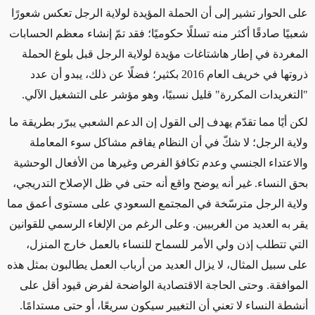
على الحوار تشير إلى أن الحملة المؤيدة لولاية الرجل تعكس شعورًا
شعبيًا صادقًا أكثر منه تسللًا حكوميًا؛ فقد تمّ إنشاء معظم الحسابات
المغردة في إطار هاشتاغات مؤيدة لولاية الرجل قبل بلوغ الحملة
ذروتها في خريف العام 2016 بكثير؛ فضلًا عن ذلك، يبدو أن عدد
"التغريدات المكررة" قليل نسبيًا، وهو مؤشر على التشغيل الآلي.
لكن أيًا مما تقدّم يهدف إلى القول إن الدعم الشعبي يبرّر بطريقة ما
ولاية الرجل؛ لا شكّ في أن النظام يفاقم مشاكل سوء المعاملة
والاعتداء الجنسي وعدم تكافؤ الفرص وغيرها من الأفعال الوحشية
بحق النساء. غير أنه يوضح واقع أنه حتى في ظل الإصلاح التدريجي،
ولاية الرجل مترسّخة في المجتمع السعودي على مستوى أعمق مما
يقر به العديد من الغربيين. وعلى الرغم من الإلغاء الرسمي للقوانين
التي تتطلب إذن ولي الأمر للسماح للنساء بالعمل خارج المنزل،
على سبيل المثال، لا يزال العديد من أرباب العمل يطالبون بمثل هذه
الموافقة. وحتى الحاجة الاقتصادية الواضحة لفرض قيود أقل على
أنشطة النساء لا تعني أن التغيير سيكون سريعًا، أو حتى مستدامًا.