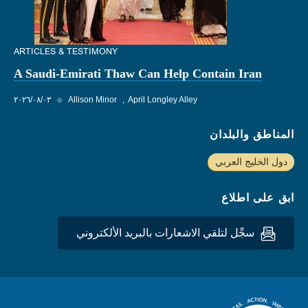
ARTICLES & TESTIMONY
A Saudi-Emirati Thaw Can Help Contain Iran
April Longley Alley
Allison Minor
◆
٠٣‏/٠٨‏/٢٠٢٦
المناطق والبلدان
دول الخليج العربي
ابق على اطلاع
سجِّل لتلقي الاشعارات بالبريد الألكتروني