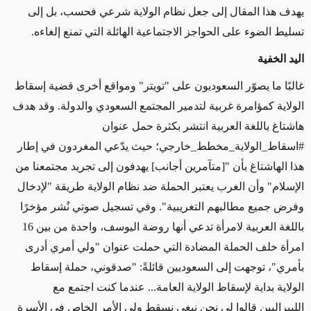
يهدف هذا المقال إلى جعل نظام الولاية شرعي فحسب، بل إلى
تسليط الضوء على الحواجز الاجتماعية الهائلة التي تمنع إلغاءه.
اليد الخفية
غالبًا ما يصوّر السعوديون على "تويتر" ومواقع أخرى قضية إسقاط
الولاية كمؤامرة غربية لتدمير المجتمع السعودي والدولة. وقد هدف
هاشتاغ باللغة العربية انتشر بكثرة حمل عنوان
#اسقاط_الولاية_مخطط_خارجي؛ حيث يدّعي المغردون في إطار
هذا الهاشتاغ بأن "[متآمرين أجانب] يهدفون إلى تجريد مجتمعنا من
الإسلام" وأن الغرب يعتبر الحملة ضد نظام الولاية طريقة "لإدخال
وفرض جميع مطالبهم التغريبية". وفي تسجيل صوتي نُشر مؤخرًا
باللغة العربية لامرأة تدعي أنها روضة اليوسف، واحدة من بين 16
امرأة خلف الحملة المضادة التي حملت عنوان "ولي أمري أدرى
بأمري"، توجهت إلى السعوديين قائلةً: "صدقوني، حملة إسقاط
الولاية بداية لإسقاط الولاية العامة... عندما كنت اجتمع مع
الليبراليين قالوا لي نحن نبغي نسقط ولي الأمر الخاص في الأسرة