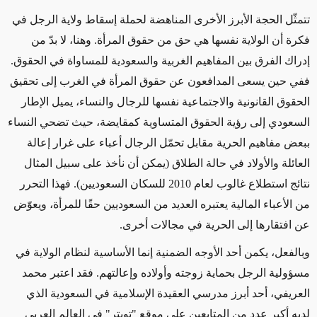
تتمثّل الحجة الأبرز الأخرى المناهضة لحملة إسقاط ولاية الرجل في
فكرة أن الولاية نفسها هي حق من حقوق المرأة. وهنا، لا بدّ من
إدراك الفرق بين المفاهيم الغربية والسعودية للمساواة في الحقوق.
ففي حين يسعى المدافعون عن حقوق المرأة في الغرب إلى تحقيق
الحقوق القانونية والاجتماعية نفسها للرجال والنساء، يميل الإطار
السعودي إلى رؤية الحقوق المتساوية كمقايضة، حيث تضحي النساء
ببعض مفاهيم الحرية مقابل تحمّل الرجال أعباء على غرار إعالة
العائلة والأولاد في حالة الطلاق (يمكن أن نأخذ على سبيل المثال
نتائج استطلاع غالوب لعام 2010 للسكان السعوديين). فهذا التحرر
من الأعباء المالية يعتبره العديد من السعوديين حقًا للمرأة، ويعوّض
عن افتقارها إلى الحرية في مجالات أخرى.
وبالفعل، يكمن أحد الأوجه الضمنية إنما الأساسية لنظام الولاية في
مسؤولية الرجل بحماية زوجته وأولاده وإعالتهم. فقد اعتبر محمد
العريفي، أحد أبرز مدرسي العقيدة الإسلامية في السعودية الذي
لديه أكبر عدد من المتابعين على موقع "تويتر" في العالم العربي