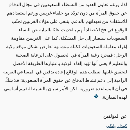
لذا، ورغم تعاون العديد من النشطاء السعوديين في مجال الدفاع
عن حقوق المرأة من دون تردّد مع حلفاء غربيين ورغم استعدادهم
للاستفادة من تعهداتهم بالدعم، ينبغي على هؤلاء الغربيين تجنّب
الوقوع في فخ الاعتقاد أنهم بالحديث علنًا بالنيابة عن النساء
السعوديات سيصار إلى حل المشكلة. كما على الغربيين مقاومة
إغراء معاملة السعوديات ككتلة متشابهة تعارض بشكل موحّد ولاية
الرجل؛ فمجرد رغبة المرأة في الحصول على الرعاية الصحية
والتعليم لا يعني أنها تؤيد إلغاء الولاية باعتبارها الطريقة الأفضل
لتحقيق غايتها. تتطلب هذه الوقائع إعادة تدقيق في المساعي الغربية
الرامية إلى دعم نشاط الدفاع عن حقوق المرأة السعودية؛ فلا شكّ
في أن المساعدة ضرورية، لكن الأمر سيان بالنسبة للتقييم أساسي
لهذه المقاربة.
عن المؤلفين
كيندل بيانكي