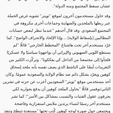
عشان نسقط المجتمع ومنه الدولة".
وقد حاول مستخدمون آخرون لموقع "تويتر" تشويه غرض الحملة
عبر ربطها بالملحدين والصهاينة وجماعات أخرى مكروهة في
المجتمع السعودي. وقد قال أحدهم "عندما ننظر لبعض حسابات
المطالبين [بإسقاط الولاية] ... وإذا الإلحاد والانحراف الواضح". كما
غرّد مستخدم آخر تحت هاشتاغ "المخطط الخارجي" قائلًا "لم
يستطع اللوبي الصهيوني والإيراني أن يواجهونا سياسيًا ولا عسكريًا
فلجأوا إلى مجتمعنا من الداخل كي يفككونا". وتركّزت الكثير من
التغريدات أيضًا على الناشط الذي يصف نفسه بأنه ملحد إسحاق
كوهين ويغرّد بشكل دائم ضد نظام الولاية والسعودية عمومًا. وكان
أحد مستخدمي موقع "تويتر" السعوديين أعرب عن حزنه في تشرين
الثاني/نوفمبر قائلًا "يحاول الملحد كوهين أن يدفع بجواريه لكي
يحرفون عقول الفتيات والتسبب بمشاكل بين الأسر"؛ كما نشر
مستخدم آخر رسمًا لنساء يرتدين ملابس استفزازية وفاضحة
ويجتمعن حول صورة لوجه كوهين كُتب تحتها "مستعدة تتبطح وتنفذ