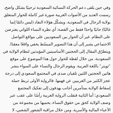
وفي حين يلقى دعم الحركة النسائية السعودية ترحيبًا بشكل واضح،
رسمت العديد من الأصوات الغربية صورة غير كاملة للحوار المتعلق
بولاية الرجال في السعودية. ويشكّل هؤلاء النقاد (ليس دائمًا إنما
غالبًا) جانبًا واحدًا فقط من القصة: أي نظرة النساء اللواتي يعترضن
على النظام. غير أن الحوار بين السعوديين على مواقع التواصل
الاجتماعي يشير إلى أن هذا التصوير المبسّط يخفي واقعًا معقدًا.
ويتطرّق المقال إلى الحجتين الأساسيتين المؤيدتين لنظام الولاية في
السعودية، من خلال لقطة للحوار حول هذا الموضوع على موقع
"تويتر" باللغة العربية. ويقوم الرجال والنساء على السواء بنشر
هاتين الحجتين اللتين تلقيان صدى في المجتمع السعودي إلى درجة
عجز الكثير من الغربيين عن فهمها. فالرواية الأولى تربط حملة
إسقاط الولاية بمتآمرين أجانب يهدفون إلى تفكيك المجتمع
السعودي؛ أما الثانية فتقلب الرواية الغربية رأسًا على عقب عبر
وصف الولاية كحق من حقوق النساء، يحميها من مجموعة من
الأعباء المالية والأسرية. ومن خلال مراقبة الشعور الشعبي، لا