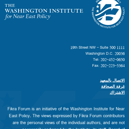
Homepage
1111 19th Street NW - Suite 500
Washington D.C. 20036
Tel: 202-452-0650
Fax: 202-223-5364
الاتصال بالمعهد
Footer contact links
غرفة الصحافة
الاشتراك
Fikra Forum is an initiative of the Washington Institute for Near
East Policy. The views expressed by Fikra Forum contributors
are the personal views of the individual authors, and are not