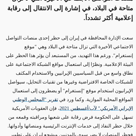
متاحة في البلاد، في إشارة إلى الانتقال إلى رقابة
إعلامية أكثر تشدداََ.
سعت الإدارة المحافظة في إيران إلى حظر إحدى منصات التواصل
الاجتماعي الأخيرة التي تزال متاحة في البلاد
وهي
"موقع
إنستغرام". ورغم هذا التهديد، من المستبعد أن يؤثر هذا الحظر على
البيئة الإعلامية. ونظرًا إلى استعمال مواقع الشبكة الاجتماعية على
نطاق واسع من قبل السياسيين الإيرانيين والاستخدام المكثف
للشبكات الخاصة الافتراضية وغيرها من تقنيات التحايل، سيواصل
الإيرانيون استخدام موقع "إنستغرام" أو يضطرون إلى استعمال
المواقع المحلية الموازية. وكما ورد في
تقرير "المجلس
الوطني
الإيراني
الأمريكي" لآب/أغسطس 2021
، فإن العقوبات الأمريكية
تسهل على الحكومة فرض رقابة
على شعبها
ومراقبته وقمعه من
خلال حظر النفاذ إلى خدمات الإنترنت الرئيسية ومنصاتها وأدواتها.
فحظر المنصات لا يضر سوى بالمدنيين ويشجع إيران على تطوير