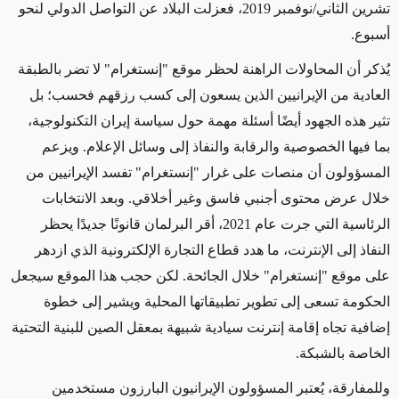
تشرين الثاني/نوفمبر 2019، فعزلت البلاد عن التواصل الدولي لنحو
أسبوع.
يُذكر أن المحاولات الراهنة لحظر موقع "إنستغرام" لا تضر بالطبقة
العادية من الإيرانيين الذين يسعون إلى كسب رزقهم فحسب؛ بل
تثير هذه الجهود أيضًا أسئلة مهمة حول سياسة إيران التكنولوجية،
بما فيها الخصوصية والرقابة والنفاذ إلى وسائل الإعلام. ويزعم
المسؤولون أن منصات على غرار "إنستغرام" تفسد الإيرانيين من
خلال عرض محتوى أجنبي فاسق وغير أخلاقي. وبعد الانتخابات
الرئاسية التي جرت عام 2021، أقر البرلمان قانونًا جديدًا يحظر
النفاذ إلى الإنترنت، ما هدد قطاع التجارة الإلكترونية الذي ازدهر
على موقع "إنستغرام" خلال الجائحة. لكن حجب هذا الموقع سيجعل
الحكومة تسعى إلى تطوير تطبيقاتها المحلية ويشير إلى خطوة
إضافية تجاه إقامة إنترنت سيادية شبيهة بمعقل الصين للبنية التحتية
الخاصة بالشبكة.
وللمفارقة، يُعتبر المسؤولون الإيرانيون البارزون مستخدمين