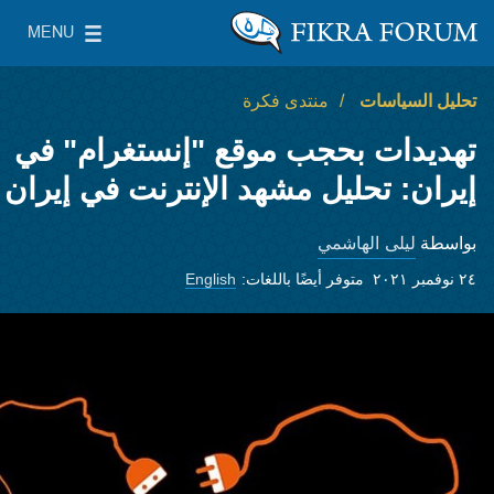
Skip to main content
MENU
معهد واشنطن لسياسات الشرق الأدنى
le Main Menu
تحليل السياسات
منتدى فكرة
تهديدات بحجب موقع "إنستغرام" في
إيران: تحليل مشهد الإنترنت في إيران
ليلى الهاشمي
بواسطة
٢٤ نوفمبر ٢٠٢١
متوفر أيضًا باللغات:
English