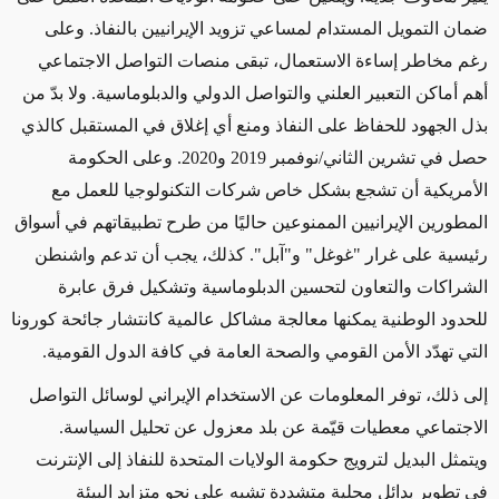
ضمان التمويل المستدام لمساعي تزويد الإيرانيين بالنفاذ. وعلى
رغم مخاطر إساءة الاستعمال، تبقى منصات التواصل الاجتماعي
أهم أماكن التعبير العلني والتواصل الدولي والدبلوماسية. ولا بدّ من
بذل الجهود للحفاظ على النفاذ ومنع أي إغلاق في المستقبل كالذي
حصل في تشرين الثاني/نوفمبر 2019 و2020. وعلى الحكومة
الأمريكية أن تشجع بشكل خاص شركات التكنولوجيا للعمل مع
المطورين الإيرانيين الممنوعين حاليًا من طرح تطبيقاتهم في أسواق
رئيسية على غرار "غوغل" و"آبل". كذلك، يجب أن تدعم واشنطن
الشراكات والتعاون لتحسين الدبلوماسية وتشكيل فرق عابرة
للحدود الوطنية يمكنها معالجة مشاكل عالمية كانتشار جائحة كورونا
التي تهدّد الأمن القومي والصحة العامة في كافة الدول القومية.
إلى ذلك، توفر المعلومات عن الاستخدام الإيراني لوسائل التواصل
الاجتماعي معطيات قيّمة عن بلد معزول عن تحليل السياسة.
ويتمثل البديل لترويج حكومة الولايات المتحدة للنفاذ إلى الإنترنت
في تطوير بدائل محلية متشددة تشبه على نحو متزايد البيئة