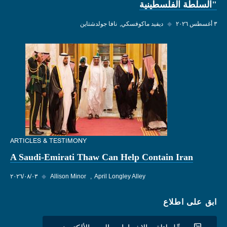
"السلطة الفلسطينية
٣ أغسطس ٢٠٢٦
◆
ديفيد ماكوفسكي
نافا جولدشتاين
ARTICLES & TESTIMONY
A Saudi-Emirati Thaw Can Help Contain Iran
April Longley Alley
Allison Minor
◆
٠٣‏/٠٨‏/٢٠٢٦
ابق على اطلاع