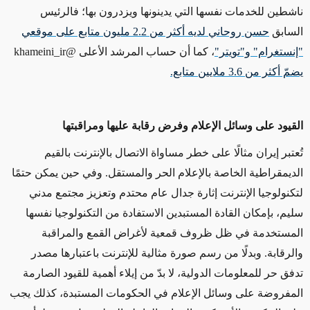
ناشطين للخدمات نفسها التي يدينونها ويزدرون بها؛ فالرئيس
السابق
حسن روحاني لديه أكثر من 2.2 مليون متابع على موقعي
"إنستغرام" و"تويتر"
، كما أن حساب المرشد الأعلى @
khameini_ir
يضمّ أكثر من 3.6 ملايين متابع.
القيود على وسائل الإعلام وفرض رقابة عليها ومراقبتها
تُعتبر إيران مثالًا على خطر مساواة الاتصال بالإنترنت بالقيم
الديمقراطية الخاصة بالإعلام الحر والمستقل. وفي حين يمكن حتمًا
لتكنولوجيا الإنترنت إثارة جدال عام محتدم وتعزيز مجتمع مدني
سليم، بإمكان القادة المستبدين الاستفادة من التكنولوجيا نفسها
المستخدمة في ظل ظروف قمعية لأغراض القمع والمراقبة
والرقابة. وبدلًا من رسم صورة مثالية للإنترنت باعتبارها مصدر
تدفق حر للمعلومات الدولية، لا بدّ من إيلاء أهمية للقيود الصارمة
المفروضة على وسائل الإعلام في الحكومات المستبدة، كذلك يجب