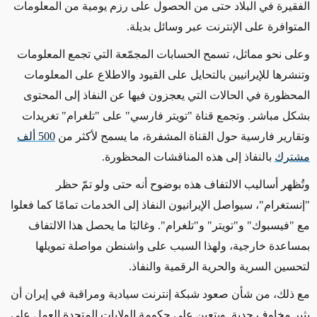
الفقيرة في البلاد حتى من الحصول على رزم يومية من المعلومات
المتوافرة على الإنترنت عبر وسائل بديلة.
وعلى نحو مماثل، تسمح الحسابات المجمّعة التي تجمع المعلومات
وتنشرها للإيرانيين بالتحايل على القيود والاطلاع على المعلومات
المحظورة في الحالات التي يعجزون فيها عن النفاذ إلى المحتوى
بشكل مباشر. وتجمع قناة "تويتر فارسي" على "تلغرام" تغريدات
وتقارير فارسية حول القناة المشفرة، ما يسمح لأكثر من
500 ألف
مشترك
بالنفاذ إلى هذه المناقشات المحظورة.
وتُظهر أساليب الالتفاف هذه بوضوح أنه حتى ولو تمّ حظر
"إنستغرام"، سيواصل الإيرانيون النفاذ إلى الخدمات تمامًا كما فعلوا
مع "فيسبوك" و"تويتر" و"تلغرام". وغالبَا ما يحصل هذا الالتفاف
بمساعدة خارجية، ولهذا السبب على واشنطن مواصلة تمويلها
لتحسين السرية والحرية الرقمية والنفاذ.
مع ذلك، من شأن صعود شبكة إنترنت سيادية ومراقبة في إيران أن
يثير مخاوف جدية. ويتعين على حكومة الولايات المتحدة العمل على