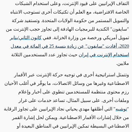
التفاف الإيرانيين على قيود الإنترنت، وعلى استخدام الشبكات
الخاصة الافتراضية، مع العلم أن تكتيكات أخرى تستوجب الانتباه
والتمويل المستمر من حكومة الولايات المتحدة.
وتستفيد شركة
"سايفون" الكندية للبرمجيات الهادفة إلى تجاوز حجب الإنترنت من
تمويل أمريكي ورخصة من وزارة الخزانة. ففي
كانون الثاني/يناير
2020، أفادت "سايفون" عن زيادة بنسبة 25 في المائة في معدل
استخدام الإنترنت في إيران
حيث تجاوز عدد المستخدمين الثلاثة
ملايين.
وتتمثل استراتيجية أخرى في توجيه حركة الإنترنت عبر الأقمار
الاصطناعية وغيرها من وسائل الاتصالات، ما يوفّر في أغلب الأحيان
رزم محتوى منتظمة للمستخدمين تنطوي على أخبار وإعلام
وملفات أخرى. على سبيل المثال، تساعد خدمات على غرار
"
توشيه
" التي أطلقها مهدي يحياني نجاد الإيرانيين على تجاوز الرقابة
من خلال إشارات الأقمار الاصطناعية. ويمكن لحل إشارة القمر
الاصطناعي البسيطة تمكين الإيرانيين في المناطق البعيدة أو