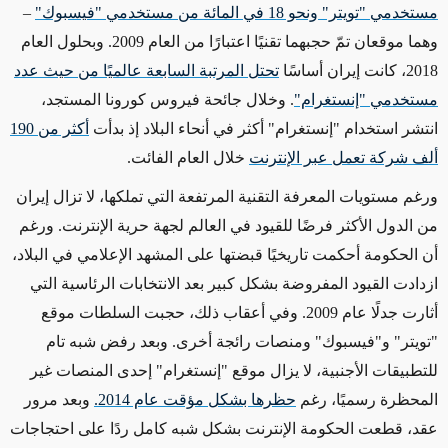
مستخدمي "تويتر" ونحو 18 في المائة من مستخدمي "فيسبوك"
–
وهما موقعان تمّ حجبهما تقنيًا اعتبارًا من العام 2009. وبحلول العام
2018، كانت إيران أساسًا
تحتل المرتبة السابعة عالميًا من حيث عدد
مستخدمي "إنستغرام"
. وخلال جائحة فيروس كورونا المستجد،
انتشر استخدام "إنستغرام" أكثر في أنحاء البلاد إذ بدأت
أكثر من 190
ألف شركة تعمل عبر الإنترنت
خلال العام الفائت.
ورغم مستويات المعرفة التقنية المرتفعة التي تملكها، لا تزال إيران
من الدول الأكثر فرضًا للقيود في العالم لجهة حرية الإنترنت. ورغم
أن الحكومة أحكمت تاريخيًا قبضتها على المشهد الإعلامي في البلاد،
ازدادت القيود المفروضة بشكل كبير بعد الانتخابات الرئاسية التي
أثارت جدلًا عام 2009. وفي أعقاب ذلك، حجبت السلطات موقع
"تويتر" و"فيسبوك" ومنصات رائجة أخرى. وبعد رفض شبه تام
للتطبيقات الأجنبية، لا يزال موقع "إنستغرام" إحدى المنصات غير
المحظرة رسميًا، رغم
حظرها بشكل مؤقت عام 2014.
وبعد مرور
عقد، قطعت الحكومة الإنترنت بشكل شبه كامل ردًا على احتجاجات