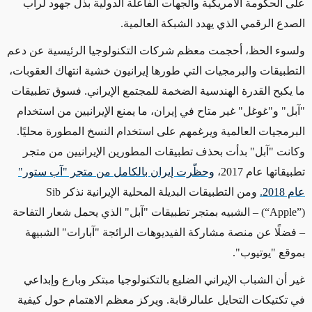
على الحكومة الأمريكية والجهات الفاعلة الدولية بذل جهود لرأب
الصدع الرقمي الذي يهدد الشبكة العالمية.
ولسوء الحظ، أحجمت معظم شركات التكنولوجيا الرئيسية عن دعم
التطبيقات والبرمجيات التي طورها إيرانيون خشية انتهاك العقوبات،
ما يكبح القدرة الهندسية الضخمة للمجتمع الإيراني. فسوق تطبيقات
"آبل" و"غوغل" غير متاح في إيران، ما يمنع الإيرانيين من استخدام
البرمجيات العالمية ويرغمهم على استخدام النسخ المطورة محليًا.
وكانت "آبل" بدأت بحذف تطبيقات المطورين الإيرانيين من متجر
تطبيقاتها عام 2017،
وحظّرت إيران بالكامل من متجر "آب ستور"
عام 2018.
ومن التطبيقات البديلة المحلية الإيرانية نذكر
Sib
(“Apple”)
– الشبيه بمتجر تطبيقات "آبل" الذي يحمل شعار
التفاحة
– فضلًا عن منصة مشاركة الفيديوهات الرائجة "آبارات" الشبيهة
بموقع "يوتيوب".
غير أن الشباب الإيراني الضليع بالتكنولوجيا مبتكر وبارع وإبداعي
في تكتيكات
التحايل على
الرقابة. ويركز معظم الاهتمام حول كيفية